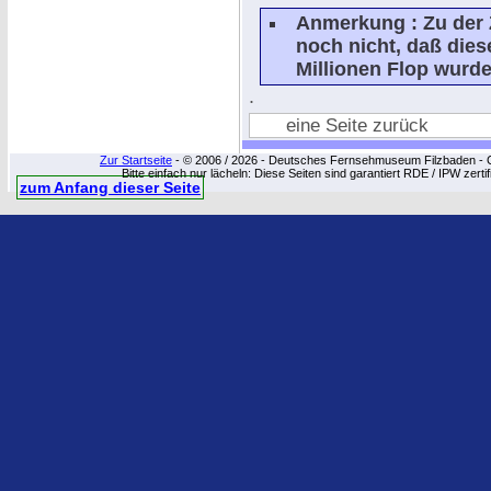
Anmerkung : Zu der 
noch nicht, daß die
Millionen Flop wurde
.
eine Seite zurück
Zur Startseite
- © 2006 / 2026 - Deutsches Fernsehmuseum Filzbaden - Cop
Bitte einfach nur lächeln: Diese Seiten sind garantiert RDE / IPW zert
zum Anfang dieser Seite