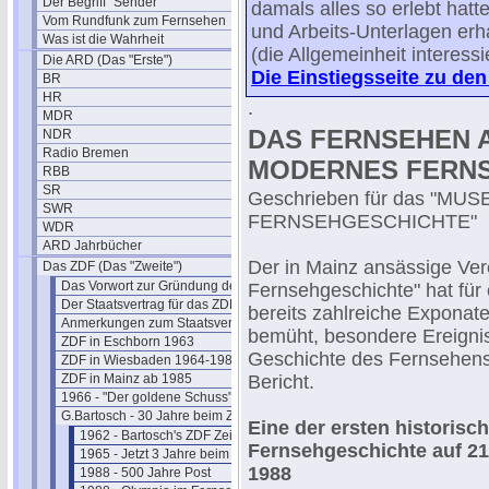
Der Begriff "Sender"
damals alles so erlebt hatt
Vom Rundfunk zum Fernsehen
und Arbeits-Unterlagen erha
Was ist die Wahrheit
(die Allgemeinheit interessi
Die ARD (Das "Erste")
Die Einstiegsseite zu den
BR
HR
.
MDR
DAS FERNSEHEN A
NDR
Radio Bremen
MODERNES FERNS
RBB
SR
Geschrieben für das "M
SWR
FERNSEHGESCHICHTE"
WDR
ARD Jahrbücher
Der in Mainz ansässige Ve
Das ZDF (Das "Zweite")
Das Vorwort zur Gründung des ZDF
Fernsehgeschichte" hat fü
Der Staatsvertrag für das ZDF
bereits zahlreiche Exponate
Anmerkungen zum Staatsvertrag
bemüht, besondere Ereigni
ZDF in Eschborn 1963
Geschichte des Fernsehens
ZDF in Wiesbaden 1964-1984
ZDF in Mainz ab 1985
Bericht.
1966 - "Der goldene Schuss" Fotos
G.Bartosch - 30 Jahre beim ZDF
Eine der ersten historis
1962 - Bartosch's ZDF Zeit beginnt
Fernsehgeschichte auf 21
1965 - Jetzt 3 Jahre beim ZDF
1988
1988 - 500 Jahre Post