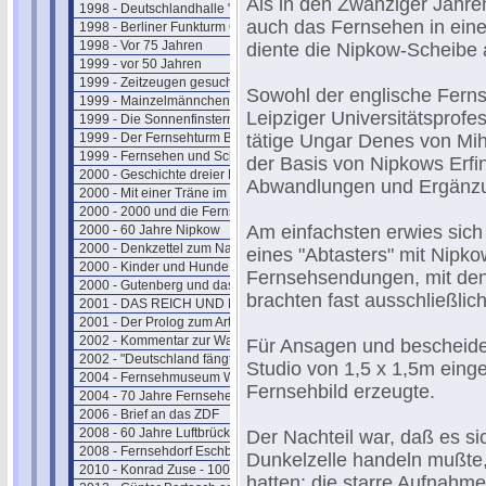
Als in den Zwanziger Jahr
1998 - Deutschlandhalle "Geschlossen"
auch das Fernsehen in eine
1998 - Berliner Funkturm GESPRENGT !
1998 - Vor 75 Jahren
diente die Nipkow-Scheibe 
1999 - vor 50 Jahren
1999 - Zeitzeugen gesucht
Sowohl der englische Ferns
1999 - Mainzelmännchen in Hollywood
Leipziger Universitätsprofe
1999 - Die Sonnenfinsternis
1999 - Der Fernsehturm Berlin(Ost)
tätige Ungar Denes von Mih
1999 - Fernsehen und Schutzheilige
der Basis von Nipkows Erfi
2000 - Geschichte dreier Fernsehtürme
Abwandlungen und Ergänz
2000 - Mit einer Träne im Knopfloch
2000 - 2000 und die Fernsehgeschichte
Am einfachsten erwies sich
2000 - 60 Jahre Nipkow
2000 - Denkzettel zum Nachdenken
eines "Abtasters" mit Nipk
2000 - Kinder und Hunde
Fernsehsendungen, mit de
2000 - Gutenberg und das Fernsehen
brachten fast ausschließlich
2001 - DAS REICH UND DER BUND
2001 - Der Prolog zum Artikel
2002 - Kommentar zur Wahl
Für Ansagen und bescheide
2002 - "Deutschland fängt neu an ....."
Studio von 1,5 x 1,5m einge
2004 - Fernsehmuseum Wiesbaden
Fernsehbild erzeugte.
2004 - 70 Jahre Fernsehen
2006 - Brief an das ZDF
2008 - 60 Jahre Luftbrücke
Der Nachteil war, daß es s
2008 - Fernsehdorf Eschborn
Dunkelzelle handeln mußte,
2010 - Konrad Zuse - 100 Jahre
hatten; die starre Aufnah