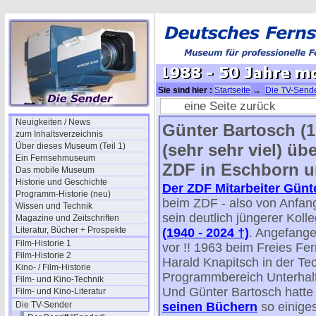
Sie sind hier :
Startseite
→
Die TV-Send
ZDF
→ 1988 - 50 Jahre modernes Ferns
eine Seite zurück
Neuigkeiten / News
Günter Bartosch (19
zum Inhaltsverzeichnis
(sehr sehr viel) üb
Über dieses Museum (Teil 1)
Ein Fernsehmuseum
ZDF in Eschborn un
Das mobile Museum
Historie und Geschichte
Der ZDF Mitarbeiter Günt
Programm-Historie (neu)
beim ZDF - also von Anfang
Wissen und Technik
sein deutlich jüngerer Koll
Magazine und Zeitschriften
Literatur, Bücher + Prospekte
(1940 - 2024 †)
. Angefange
Film-Historie 1
vor !! 1963 beim Freies Fe
Film-Historie 2
Harald Knapitsch in der Te
Kino- / Film-Historie
Programmbereich Unterhal
Film- und Kino-Technik
Und Günter Bartosch hatte
Film- und Kino-Literatur
Die TV-Sender
seinen Büchern
so einige