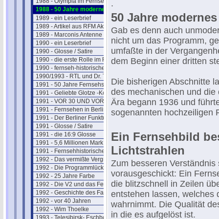
1988 - Olympia im Fernsehen
.
1988 - 50 Jahre modernes Fernsehen
50 Jahre modernes
1989 - ein Leserbrief
1989 - Artikel aus RFM Aktuell
Gab es denn auch unmodern
1989 - Marconis Antenne
nicht um das Programm, gem
1990 - ein Leserbrief
umfaßte in der Vergangenhe
1990 - Glosse / Satire
1990 - die erste Rolle im Fernsehen
dem Beginn einer dritten st
1990 - fernseh-historischer Rückblick
1990/1993 - RTL und Dr. Thoma
Die bisherigen Abschnitte las
1991 - 50 Jahre Fernsehshow
des mechanischen und die 
1991 - Geliebte Glotze -Kommentar
Ära begann 1936 und führte
1991 - VOR 30 UND VOR 40 JAHREN
1991 - Fernsehen in Berlin 1950
sogenannten hochzeiligen 
1991 - Der Berliner Funkturm
1991 - Glosse / Satire
Ein Fernsehbild be
1991 - die 16:9 Glosse
1991 - 5,6 Millionen Mark
Lichtstrahlen
1991 - Fernsehhistorischer Rückblick
1992 - Das vermißte Vergnügen
Zum besseren Verständnis se
1992 - Die Programmlücke im Fernsehen
vorausgeschickt: Ein Fernse
1992 - 25 Jahre Farbe
die blitzschnell in Zeilen ü
1992 - Die V2 und das Fernsehen
1992 - Geschichte des Farbferns.
entstehen lassen, welches 
1992 - vor 40 Jahren
wahrnimmt. Die Qualität des
1992 - Wim Thoelke
in die es aufgelöst ist.
1993 - Telesibirsk- Eschborns Urzeit