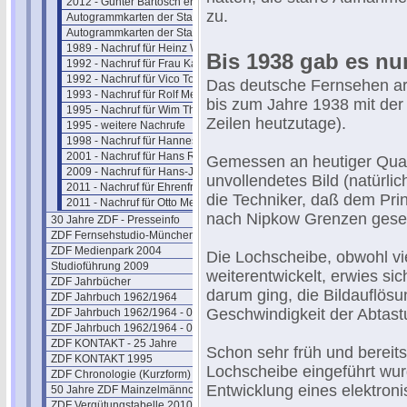
2012 - Günter Bartosch erinnert sich
zu.
Autogrammkarten der Stars
Autogrammkarten der Stars (2)
1989 - Nachruf für Heinz Werner
Bis 1938 gab es nur
1992 - Nachruf für Frau Karolus
1992 - Nachruf für Vico Torriani
Das deutsche Fernsehen arb
1993 - Nachruf für Rolf Merz
bis zum Jahre 1938 mit der
1995 - Nachruf für Wim Thoelke
Zeilen heutzutage).
1995 - weitere Nachrufe
1998 - Nachruf für Hannes Schmid
2001 - Nachruf für Hans Rosenthal
Gemessen an heutiger Qualit
2009 - Nachruf für Hans-J. Rödel
unvollendetes Bild (natürli
2011 - Nachruf für Ehrenfried Klauer
die Techniker, daß dem Pr
2011 - Nachruf für Otto Meissner
nach Nipkow Grenzen geset
30 Jahre ZDF - Presseinfo
ZDF Fernsehstudio-München
ZDF Medienpark 2004
Die Lochscheibe, obwohl vi
Studioführung 2009
weiterentwickelt, erwies sic
ZDF Jahrbücher
darum ging, die Bildauflösu
ZDF Jahrbuch 1962/1964
Geschwindigkeit der Abtast
ZDF Jahrbuch 1962/1964 - 02
ZDF Jahrbuch 1962/1964 - 03
ZDF KONTAKT - 25 Jahre
Schon sehr früh und bereit
ZDF KONTAKT 1995
Lochscheibe eingeführt wur
ZDF Chronologie (Kurzform)
Entwicklung eines elektron
50 Jahre ZDF Mainzelmännchen
ZDF Vergütungstabelle 2010