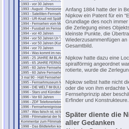
1993 - vor 30 Jahren
Anfang 1884 hatte der in B
1993 - August - Pensionierung
1993 - Satelliten-Fernsehen
Nipkow ein Patent für ein "E
1993 - UR-Knall mit Spätfolgen
Grundlage des noch immer g
1994 - Fernsehen vom Mond
die Zerlegung eines Objekt
1994 - Fussball im Fernsehen
kleinste Punkte, die Übertr
1994 - vor 40 Jahren
1994 - vor 50 Jahren Ur-"ARTE"
Wiederzusammenfügen an ei
1994 - vor 50 Jahren (Kurzform)
Gesamtbild.
1994 - vor 70 Jahren
1994 - Was kommt im neuen Jahr ?
Nipkow hatte dazu eine Loc
1995 - 25 JAHRE IM BLAUEN STUDIO
1995 - 65 JAHRE FERNSEHSPIEL
spiralförmig angeordnet wa
1995 - 60 Jahre Fernsehen (kurz)
rotierte, wurde die Zerlegung
1995 - 60 Jahre Fernsehen (lang)
3 mal 90 - Hält Fernsehen jung ?
Nipkow selbst hatte nicht d
1995 - Fernsehmuseum Mainz
1996 - DIE WELT IM BULLAUGE
oder die von ihm erdachte V
1996 - Stars und Künstler
Fernsehprinzip aber beschäf
1996 - Vor 60 Jahren
Erfinder und Konstrukteure.
1996 - ZDF Telefonerlebnisse
1996 - Fernsehereignisse in 1997
1997 - Was falsch ist, ist falsch
Später diente die 
1998 - Filmmaterial der Nazizeit
aller Gedanken
Kommentar zum Filmmaterial
1998 - Das Bildtelefon kommt