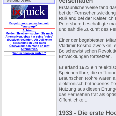
verschlafen
"Werbung Dezent"
Erstaunlicherweise fand d
bei der Fernsehentwicklung 
Rußland bei der Kaiserlich
Petersburg beschäftigte man
Es geht: anonym suchen mit
"startpage"
und sah die Zukunft des Fe
Achtung :
Meiden Sie ebay - suchen Sie nach
Alternativen. ebay hat seine "rules"
Einer der begabtesten Mitar
drastisch geändert. Ab Juli keine
Barzahlungen und Bank
Vladimir Kosma Zworykin, e
Überweisungen mehr. Es gibt
Alternativen.
Bolschewistischen Revoluti
Warum anonym surfen ?
Entwicklungen fortsetzen.
Er erfand 1923 ein "elektri
Speicherröhre, die er "Ico
Braunschen Röhre waren al
elektronisch betriebenes F
Nutzung aus diesen Errung
das Fernsehen trat als opt
Öffentlichkeit.
1933 - Die erste H