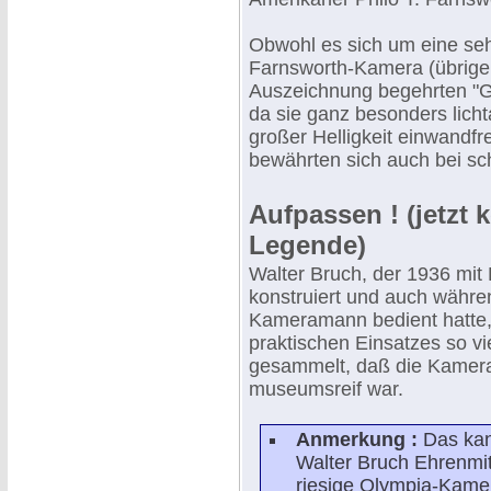
Obwohl es sich um eine seh
Farnsworth-Kamera (übrigen
Auszeichnung begehrten "Go
da sie ganz besonders lich
großer Helligkeit einwandfr
bewährten sich auch bei sch
Aufpassen ! (jetzt
Legende)
Walter Bruch, der 1936 mi
konstruiert und auch währe
Kameramann bedient hatte,
praktischen Einsatzes so v
gesammelt, daß die Kamera
museumsreif war.
Anmerkung :
Das kan
Walter Bruch Ehrenmit
riesige Olympia-Kame