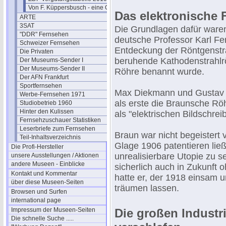
Von F. Küppersbusch - eine Glosse ?
Das elektronische 
ARTE
3SAT
Die Grundlagen dafür waren
"DDR" Fernsehen
deutsche Professor Karl Fe
Schweizer Fernsehen
Entdeckung der Röntgenstra
Die Privaten
beruhende Kathodenstrahlrö
Der Museums-Sender I
Der Museums-Sender II
Röhre benannt wurde.
Der AFN Frankfurt
Sportfernsehen
Max Diekmann und Gustav G
Werbe-Fernsehen 1971
als erste die Braunsche Rö
Studiobetrieb 1960
Hinter den Kulissen
als "elektrischen Bildschreib
Fernsehzuschauer Statistiken
Leserbriefe zum Fernsehen
Braun war nicht begeistert 
Teil-Inhaltsverzeichnis
Glage 1906 patentieren lie
Die Profi-Hersteller
unrealisierbare Utopie zu 
unsere Ausstellungen / Aktionen
andere Museen - Einblicke
sicherlich auch in Zukunft 
Kontakt und Kommentar
hatte er, der 1918 einsam u
über diese Museen-Seiten
träumen lassen.
Browsen und Surfen
international page
Impressum der Museen-Seiten
Die großen Industr
Die schnelle Suche .....