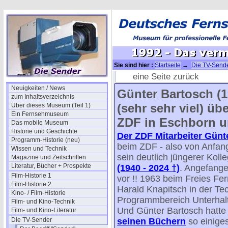
Sie sind hier :
Startseite
→
Die TV-Send
ZDF
→ 1992 - Das vermißte Vergnügen
eine Seite zurück
Neuigkeiten / News
Günter Bartosch (19
zum Inhaltsverzeichnis
(sehr sehr viel) üb
Über dieses Museum (Teil 1)
Ein Fernsehmuseum
ZDF in Eschborn un
Das mobile Museum
Historie und Geschichte
Der ZDF Mitarbeiter Günt
Programm-Historie (neu)
beim ZDF - also von Anfang
Wissen und Technik
sein deutlich jüngerer Koll
Magazine und Zeitschriften
Literatur, Bücher + Prospekte
(1940 - 2024 †)
. Angefange
Film-Historie 1
vor !! 1963 beim Freies Fe
Film-Historie 2
Harald Knapitsch in der Te
Kino- / Film-Historie
Programmbereich Unterhal
Film- und Kino-Technik
Und Günter Bartosch hatte
Film- und Kino-Literatur
Die TV-Sender
seinen Büchern
so einige