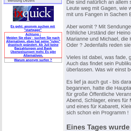
"Werbung Dezent"
Die sind natürlich an allem
Leute weg mit Gagen, wie w
mit uns Fangen in Sachen E
Aber womit ? Mit Sendungen
Es geht: anonym suchen mit
"startpage"
fröhliche Urständ der Heino
Achtung :
Meiden Sie ebay - suchen Sie nach
Marianne und Michael, die H
Alternativen. ebay hat seine "rules"
Oder ? Jedenfalls reden sie 
drastisch geändert. Ab Juli keine
Barzahlungen und Bank
Überweisungen mehr. Es gibt
Alternativen.
Vieles ist dabei, was fade, 
Warum anonym surfen ?
Auch das findet sein Publiku
überlassen. Was wir einst b
Es lief ja auch gut - bis d
begannen, hatte die Haupta
für große Öffentliche Veran
Abend, Schlager, eines für M
und eines für Kabarett, Kle
sich schon ein Programm !
Eines Tages wurde 