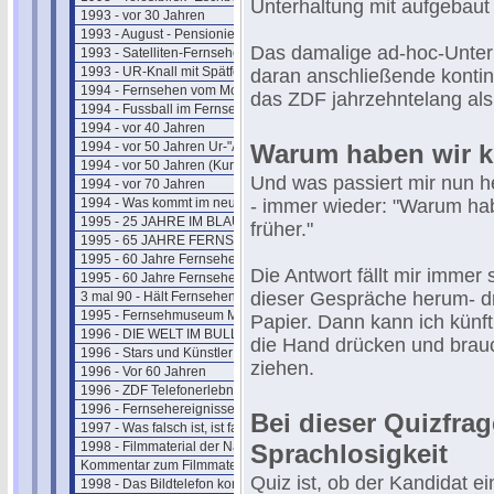
Unterhaltung mit aufgebaut
1993 - vor 30 Jahren
1993 - August - Pensionierung
Das damalige ad-hoc-Unter
1993 - Satelliten-Fernsehen
1993 - UR-Knall mit Spätfolgen
daran anschließende kontin
1994 - Fernsehen vom Mond
das ZDF jahrzehntelang als 
1994 - Fussball im Fernsehen
1994 - vor 40 Jahren
1994 - vor 50 Jahren Ur-"ARTE"
Warum haben wir k
1994 - vor 50 Jahren (Kurzform)
Und was passiert mir nun h
1994 - vor 70 Jahren
1994 - Was kommt im neuen Jahr ?
- immer wieder: "Warum hab
1995 - 25 JAHRE IM BLAUEN STUDIO
früher."
1995 - 65 JAHRE FERNSEHSPIEL
1995 - 60 Jahre Fernsehen (kurz)
Die Antwort fällt mir immer
1995 - 60 Jahre Fernsehen (lang)
dieser Gespräche herum- d
3 mal 90 - Hält Fernsehen jung ?
1995 - Fernsehmuseum Mainz
Papier. Dann kann ich künfti
1996 - DIE WELT IM BULLAUGE
die Hand drücken und brauc
1996 - Stars und Künstler
ziehen.
1996 - Vor 60 Jahren
1996 - ZDF Telefonerlebnisse
1996 - Fernsehereignisse in 1997
Bei dieser Quizfrag
1997 - Was falsch ist, ist falsch
1998 - Filmmaterial der Nazizeit
Sprachlosigkeit
Kommentar zum Filmmaterial
Quiz ist, ob der Kandidat e
1998 - Das Bildtelefon kommt