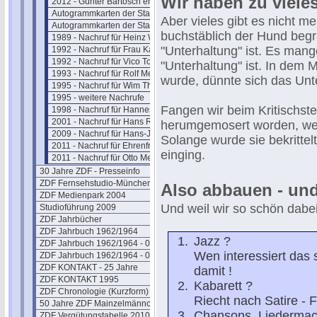
Wir haben zu viele
2012 - Günter Bartosch erinnert sich
Autogrammkarten der Stars
Aber vieles gibt es nicht meh
Autogrammkarten der Stars (2)
buchstäblich der Hund begr
1989 - Nachruf für Heinz Werner
"Unterhaltung" ist. Es mange
1992 - Nachruf für Frau Karolus
1992 - Nachruf für Vico Torriani
"Unterhaltung" ist. In dem 
1993 - Nachruf für Rolf Merz
wurde, dünnte sich das Unt
1995 - Nachruf für Wim Thoelke
1995 - weitere Nachrufe
Fangen wir beim Kritischsten
1998 - Nachruf für Hannes Schmid
2001 - Nachruf für Hans Rosenthal
herumgemosert worden, weil 
2009 - Nachruf für Hans-J. Rödel
Solange wurde sie bekrittel
2011 - Nachruf für Ehrenfried Klauer
einging.
2011 - Nachruf für Otto Meissner
30 Jahre ZDF - Presseinfo
ZDF Fernsehstudio-München
Also abbauen - und
ZDF Medienpark 2004
Und weil wir so schön dabei
Studioführung 2009
ZDF Jahrbücher
ZDF Jahrbuch 1962/1964
Jazz ?
ZDF Jahrbuch 1962/1964 - 02
Wen interessiert das 
ZDF Jahrbuch 1962/1964 - 03
ZDF KONTAKT - 25 Jahre
damit !
ZDF KONTAKT 1995
Kabarett ?
ZDF Chronologie (Kurzform)
Riecht nach Satire - 
50 Jahre ZDF Mainzelmännchen
Chansons, Liedermache
ZDF Vergütungstabelle 2010