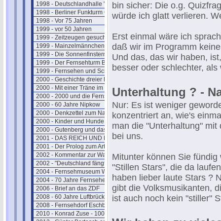
1998 - Deutschlandhalle "Geschlossen"
bin sicher: Die o.g. Quizf
1998 - Berliner Funkturm GESPRENGT !
würde ich glatt verlieren. 
1998 - Vor 75 Jahren
1999 - vor 50 Jahren
Erst einmal wäre ich sprac
1999 - Zeitzeugen gesucht
daß wir im Programm keine 
1999 - Mainzelmännchen in Hollywood
1999 - Die Sonnenfinsternis
Und das, das wir haben, ist,
1999 - Der Fernsehturm Berlin(Ost)
besser oder schlechter, als 
1999 - Fernsehen und Schutzheilige
2000 - Geschichte dreier Fernsehtürme
2000 - Mit einer Träne im Knopfloch
Unterhaltung ? - N
2000 - 2000 und die Fernsehgeschichte
Nur: Es ist weniger geworde
2000 - 60 Jahre Nipkow
2000 - Denkzettel zum Nachdenken
konzentriert an, wie's ei
2000 - Kinder und Hunde
man die "Unterhaltung" mit
2000 - Gutenberg und das Fernsehen
bei uns.
2001 - DAS REICH UND DER BUND
2001 - Der Prolog zum Artikel
2002 - Kommentar zur Wahl
Mitunter können Sie fündig
2002 - "Deutschland fängt neu an ....."
"Stillen Stars", die da lauf
2004 - Fernsehmuseum Wiesbaden
haben lieber laute Stars ? 
2004 - 70 Jahre Fernsehen
gibt die Volksmusikanten, 
2006 - Brief an das ZDF
2008 - 60 Jahre Luftbrücke
ist auch noch kein "stiller"
2008 - Fernsehdorf Eschborn
2010 - Konrad Zuse - 100 Jahre