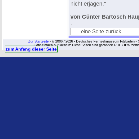
nicht erjagen."
von Günter Bartosch Hau
.
eine Seite zurück
Zur Startseite
- © 2006 / 2026 - Deutsches Fernsehmuseum Filzbaden - Cop
Bitte einfach nur lächeln: Diese Seiten sind garantiert RDE / IPW zert
zum Anfang dieser Seite