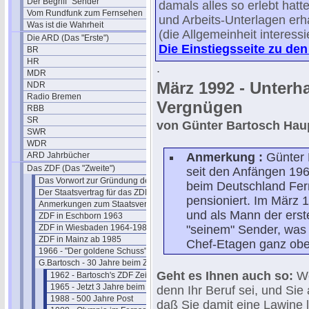
Der Begriff "Sender"
damals alles so erlebt hatt
Vom Rundfunk zum Fernsehen
und Arbeits-Unterlagen erha
Was ist die Wahrheit
(die Allgemeinheit interessi
Die ARD (Das "Erste")
Die Einstiegsseite zu den
BR
HR
.
MDR
März 1992 - Unterh
NDR
Radio Bremen
Vergnügen
RBB
SR
von Günter Bartosch Hau
SWR
WDR
ARD Jahrbücher
Anmerkung :
Günter 
Das ZDF (Das "Zweite")
seit den Anfängen 196
Das Vorwort zur Gründung des ZDF
beim Deutschland Fer
Der Staatsvertrag für das ZDF
pensioniert. Im März 
Anmerkungen zum Staatsvertrag
und als Mann der erst
ZDF in Eschborn 1963
ZDF in Wiesbaden 1964-1984
"seinem" Sender, was 
ZDF in Mainz ab 1985
Chef-Etagen ganz obe
1966 - "Der goldene Schuss" Fotos
G.Bartosch - 30 Jahre beim ZDF
Geht es Ihnen auch so:
We
1962 - Bartosch's ZDF Zeit beginnt
1965 - Jetzt 3 Jahre beim ZDF
denn Ihr Beruf sei, und Sie
1988 - 500 Jahre Post
daß Sie damit eine Lawine l