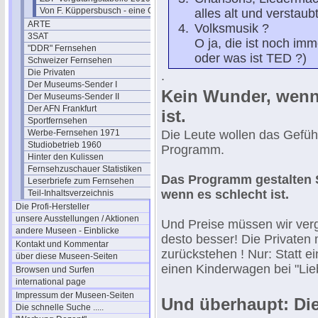
Von F. Küppersbusch - eine Glosse ?
alles alt und verstaub
ARTE
Volksmusik ?
3SAT
O ja, die ist noch imm
"DDR" Fernsehen
oder was ist TED ?)
Schweizer Fernsehen
Die Privaten
.
Der Museums-Sender I
Kein Wunder, wenn
Der Museums-Sender II
Der AFN Frankfurt
ist.
Sportfernsehen
Werbe-Fernsehen 1971
Die Leute wollen das Gefühl
Studiobetrieb 1960
Programm.
Hinter den Kulissen
Fernsehzuschauer Statistiken
Das Programm gestalten S
Leserbriefe zum Fernsehen
wenn es schlecht ist.
Teil-Inhaltsverzeichnis
Die Profi-Hersteller
unsere Ausstellungen / Aktionen
Und Preise müssen wir verg
andere Museen - Einblicke
desto besser! Die Privaten
Kontakt und Kommentar
zurückstehen ! Nur: Statt ein
über diese Museen-Seiten
einen Kinderwagen bei "Lieb
Browsen und Surfen
international page
Impressum der Museen-Seiten
Und überhaupt: Die
Die schnelle Suche .....