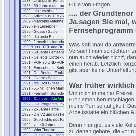
1988 - Olympia im Fernsehen
Fülle von Fragen - ........
1988 - 50 Jahre modernes Fernsehen
1989 - ein Leserbrief
.... der Grundtenor 
1989 - Artikel aus RFM Aktuell
Ja,sagen Sie mal, 
1989 - Marconis Antenne
1990 - ein Leserbrief
Fernsehprogramm 
1990 - Glosse / Satire
1990 - die erste Rolle im Fernsehen
1990 - fernseh-historischer Rückblick
Was soll man da antworte
1990/1993 - RTL und Dr. Thoma
Versucht man schüchtern zu 
1991 - 50 Jahre Fernsehshow
nun auch wieder nicht", dan
1991 - Geliebte Glotze -Kommentar
1991 - VOR 30 UND VOR 40 JAHREN
einen herab. Letztlich konze
1991 - Fernsehen in Berlin 1950
gibt aber keine Unterhaltung
1991 - Der Berliner Funkturm
.
1991 - Glosse / Satire
1991 - die 16:9 Glosse
War früher wirklich
1991 - 5,6 Millionen Mark
Um mich in meiner Freizeit 
1991 - Fernsehhistorischer Rückblick
1992 - Das vermißte Vergnügen
Problemen herumschlagen z
1992 - Die Programmlücke im Fernsehen
meine Fernsehtätigkeit. Da
1992 - 25 Jahre Farbe
Arbeitsstätte ein bißchen 
1992 - Die V2 und das Fernsehen
1992 - Geschichte des Farbferns.
Denn hier gibt es viele Kol
1992 - vor 40 Jahren
1992 - Wim Thoelke
zu denen gehöre, die vor r
1993 - Telesibirsk- Eschborns Urzeit