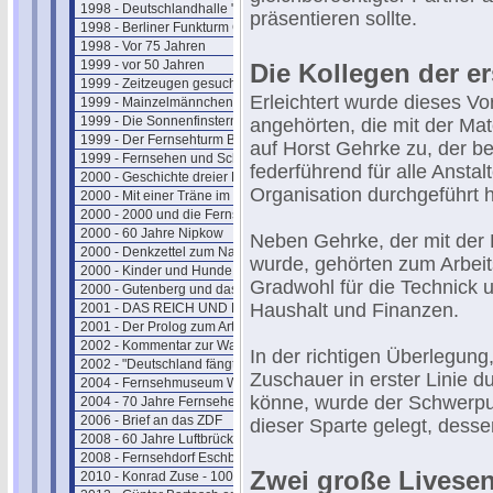
1998 - Deutschlandhalle "Geschlossen"
präsentieren sollte.
1998 - Berliner Funkturm GESPRENGT !
1998 - Vor 75 Jahren
1999 - vor 50 Jahren
Die Kollegen der e
1999 - Zeitzeugen gesucht
Erleichtert wurde dieses V
1999 - Mainzelmännchen in Hollywood
1999 - Die Sonnenfinsternis
angehörten, die mit der Mate
1999 - Der Fernsehturm Berlin(Ost)
auf Horst Gehrke zu, der be
1999 - Fernsehen und Schutzheilige
federführend für alle Ansta
2000 - Geschichte dreier Fernsehtürme
Organisation durchgeführt h
2000 - Mit einer Träne im Knopfloch
2000 - 2000 und die Fernsehgeschichte
2000 - 60 Jahre Nipkow
Neben Gehrke, der mit der 
2000 - Denkzettel zum Nachdenken
wurde, gehörten zum Arbei
2000 - Kinder und Hunde
Gradwohl für die Technick 
2000 - Gutenberg und das Fernsehen
Haushalt und Finanzen.
2001 - DAS REICH UND DER BUND
2001 - Der Prolog zum Artikel
2002 - Kommentar zur Wahl
In der richtigen Überlegun
2002 - "Deutschland fängt neu an ....."
Zuschauer in erster Linie 
2004 - Fernsehmuseum Wiesbaden
könne, wurde der Schwerpu
2004 - 70 Jahre Fernsehen
2006 - Brief an das ZDF
dieser Sparte gelegt, dess
2008 - 60 Jahre Luftbrücke
2008 - Fernsehdorf Eschborn
Zwei große Livese
2010 - Konrad Zuse - 100 Jahre