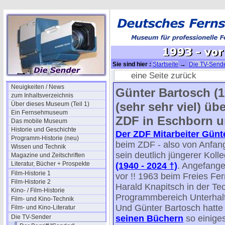
Sie sind hier :
Startseite
→
Die TV-Send
ZDF
→ 1993 - vor 30 Jahren
eine Seite zurück
Neuigkeiten / News
Günter Bartosch (19
zum Inhaltsverzeichnis
(sehr sehr viel) üb
Über dieses Museum (Teil 1)
Ein Fernsehmuseum
ZDF in Eschborn un
Das mobile Museum
Historie und Geschichte
Der ZDF Mitarbeiter Günt
Programm-Historie (neu)
beim ZDF - also von Anfang
Wissen und Technik
sein deutlich jüngerer Koll
Magazine und Zeitschriften
Literatur, Bücher + Prospekte
(1940 - 2024 †)
. Angefange
Film-Historie 1
vor !! 1963 beim Freies Fe
Film-Historie 2
Harald Knapitsch in der Te
Kino- / Film-Historie
Programmbereich Unterhal
Film- und Kino-Technik
Und Günter Bartosch hatte
Film- und Kino-Literatur
Die TV-Sender
seinen Büchern
so einige