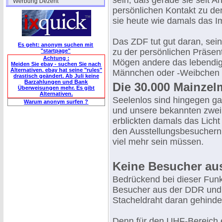
sein, daß gerade sie seit 
"Werbung Dezent"
persönlichen Kontakt zu de
sie heute wie damals das 
Das ZDF tut gut daran, sei
Es geht: anonym suchen mit
zu der persönlichen Präse
"startpage"
Achtung :
Mögen andere das lebendig
Meiden Sie ebay - suchen Sie nach
Alternativen. ebay hat seine "rules"
Männchen oder -Weibchen e
drastisch geändert. Ab Juli keine
Barzahlungen und Bank
Die 30.000 Mainzel
Überweisungen mehr. Es gibt
Alternativen.
Seelenlos sind hingegen g
Warum anonym surfen ?
und unsere bekannten zwei 
erblickten damals das Lich
den Ausstellungsbesuchern 
viel mehr sein müssen.
Keine Besucher au
Bedrückend bei dieser Funk
Besucher aus der DDR und 
Stacheldraht daran gehind
Denn für den UHF-Bereich 