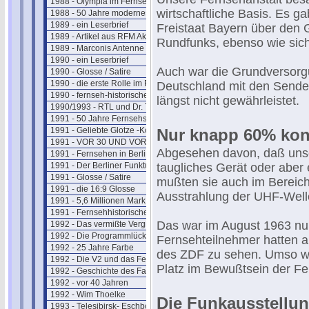
1988 - Olympia im Fernsehen
wirtschaftliche Basis. Es 
1988 - 50 Jahre modernes Fernsehen
1989 - ein Leserbrief
Freistaat Bayern über den 
1989 - Artikel aus RFM Aktuell
Rundfunks, ebenso wie sich
1989 - Marconis Antenne
1990 - ein Leserbrief
Auch war die Grundversorg
1990 - Glosse / Satire
1990 - die erste Rolle im Fernsehen
Deutschland mit den Sende
1990 - fernseh-historischer Rückblick
längst nicht gewährleistet.
1990/1993 - RTL und Dr. Thoma
1991 - 50 Jahre Fernsehshow
1991 - Geliebte Glotze -Kommentar
Nur knapp 60% ko
1991 - VOR 30 UND VOR 40 JAHREN
Abgesehen davon, daß uns
1991 - Fernsehen in Berlin 1950
1991 - Der Berliner Funkturm
taugliches Gerät oder aber 
1991 - Glosse / Satire
mußten sie auch im Bereich
1991 - die 16:9 Glosse
Ausstrahlung der UHF-Well
1991 - 5,6 Millionen Mark
1991 - Fernsehhistorischer Rückblick
Das war im August 1963 nur
1992 - Das vermißte Vergnügen
1992 - Die Programmlücke im Fernsehen
Fernsehteilnehmer hatten a
1992 - 25 Jahre Farbe
des ZDF zu sehen. Umso wi
1992 - Die V2 und das Fernsehen
Platz im Bewußtsein der Fe
1992 - Geschichte des Farbferns.
1992 - vor 40 Jahren
1992 - Wim Thoelke
Die Funkausstellun
1993 - Telesibirsk- Eschborns Urzeit