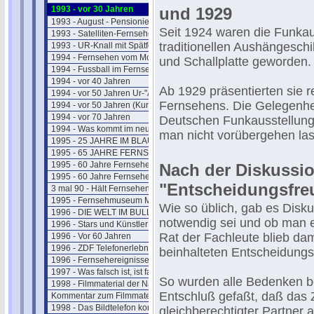
1993 - vor 30 Jahren
und 1929
1993 - August - Pensionierung
Seit 1924 waren die Funkau
1993 - Satelliten-Fernsehen
traditionellen Aushängeschi
1993 - UR-Knall mit Spätfolgen
1994 - Fernsehen vom Mond
und Schallplatte geworden.
1994 - Fussball im Fernsehen
1994 - vor 40 Jahren
Ab 1929 präsentierten sie 
1994 - vor 50 Jahren Ur-"ARTE"
Fernsehens. Die Gelegenhei
1994 - vor 50 Jahren (Kurzform)
1994 - vor 70 Jahren
Deutschen Funkausstellung 
1994 - Was kommt im neuen Jahr ?
man nicht vorübergehen la
1995 - 25 JAHRE IM BLAUEN STUDIO
1995 - 65 JAHRE FERNSEHSPIEL
1995 - 60 Jahre Fernsehen (kurz)
Nach der Diskussi
1995 - 60 Jahre Fernsehen (lang)
"Entscheidungsfre
3 mal 90 - Hält Fernsehen jung ?
1995 - Fernsehmuseum Mainz
Wie so üblich, gab es Dis
1996 - DIE WELT IM BULLAUGE
notwendig sei und ob man es
1996 - Stars und Künstler
Rat der Fachleute blieb dam
1996 - Vor 60 Jahren
1996 - ZDF Telefonerlebnisse
beinhalteten Entscheidungs
1996 - Fernsehereignisse in 1997
1997 - Was falsch ist, ist falsch
So wurden alle Bedenken be
1998 - Filmmaterial der Nazizeit
Entschluß gefaßt, daß das
Kommentar zum Filmmaterial
1998 - Das Bildtelefon kommt
gleichberechtigter Partner a