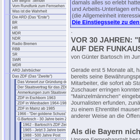
Der Begriff "Sender"
damals alles so erlebt hatt
Vom Rundfunk zum Fernsehen
und Arbeits-Unterlagen erha
Was ist die Wahrheit
(die Allgemeinheit interessi
Die ARD (Das "Erste")
Die Einstiegsseite zu den
BR
HR
.
MDR
VOR 30 JAHREN: 
NDR
Radio Bremen
AUF DER FUNKAU
RBB
SR
von Günter Bartosch im Jun
SWR
WDR
Gerade erst 5 Monate alt,
ARD Jahrbücher
bereits seine Bewährungsp
Das ZDF (Das "Zweite")
Das Vorwort zur Gründung des ZDF
Mitarbeiter, die sofort ab 
Der Staatsvertrag für das ZDF
Zuschauer erringen konnten,
Anmerkungen zum Staatsvertrag
"Mainzelmännchen" eingebra
ZDF in Eschborn 1963
Journalisten erfunden, zunä
ZDF in Wiesbaden 1964-1984
ZDF in Mainz ab 1985
zu einem Ehrentitel mauser
1966 - "Der goldene Schuss" Fotos
anderer Weise an die Öffentl
G.Bartosch - 30 Jahre beim ZDF
1962 - Bartosch's ZDF Zeit beginnt
Als die Bayern nich
1965 - Jetzt 3 Jahre beim ZDF
1988 - 500 Jahre Post
Unsere Fernsehanstalt bes