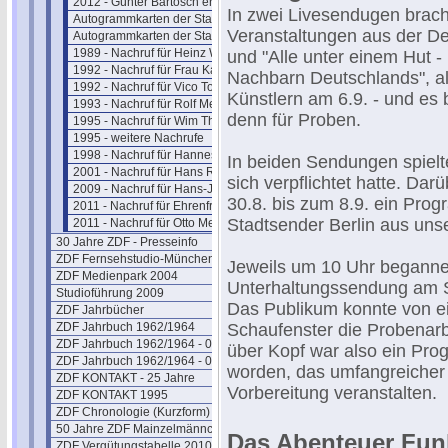
2012 - Günter Bartosch erinnert sich
In zwei Livesendugen brach
Autogrammkarten der Stars
Veranstaltungen aus der De
Autogrammkarten der Stars (2)
1989 - Nachruf für Heinz Werner
und "Alle unter einem Hut - 
1992 - Nachruf für Frau Karolus
Nachbarn Deutschlands", al
1992 - Nachruf für Vico Torriani
Künstlern am 6.9. - und es
1993 - Nachruf für Rolf Merz
denn für Proben.
1995 - Nachruf für Wim Thoelke
1995 - weitere Nachrufe
1998 - Nachruf für Hannes Schmid
In beiden Sendungen spielt
2001 - Nachruf für Hans Rosenthal
sich verpflichtet hatte. Dar
2009 - Nachruf für Hans-J. Rödel
30.8. bis zum 8.9. ein Pro
2011 - Nachruf für Ehrenfried Klauer
Stadtsender Berlin aus unse
2011 - Nachruf für Otto Meissner
30 Jahre ZDF - Presseinfo
ZDF Fernsehstudio-München
Jeweils um 10 Uhr begannen
ZDF Medienpark 2004
Unterhaltungssendung am S
Studioführung 2009
Das Publikum konnte von 
ZDF Jahrbücher
ZDF Jahrbuch 1962/1964
Schaufenster die Probenar
ZDF Jahrbuch 1962/1964 - 02
über Kopf war also ein Pro
ZDF Jahrbuch 1962/1964 - 03
worden, das umfangreicher 
ZDF KONTAKT - 25 Jahre
Vorbereitung veranstalten.
ZDF KONTAKT 1995
ZDF Chronologie (Kurzform)
50 Jahre ZDF Mainzelmännchen
Das Abenteuer Fun
ZDF Vergütungstabelle 2010