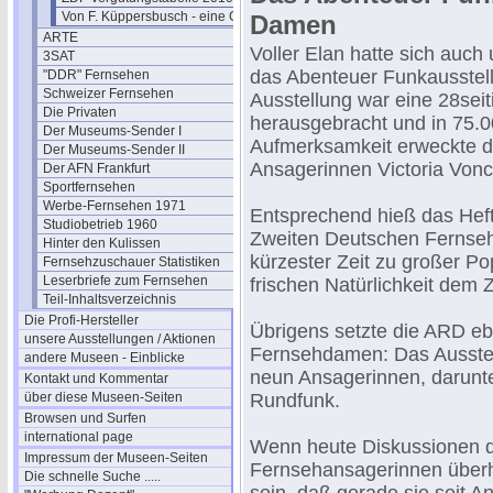
Von F. Küppersbusch - eine Glosse ?
Damen
ARTE
Voller Elan hatte sich auch
3SAT
das Abenteuer Funkausstellu
"DDR" Fernsehen
Schweizer Fernsehen
Ausstellung war eine 28sei
Die Privaten
herausgebracht und in 75.0
Der Museums-Sender I
Aufmerksamkeit erweckte da
Der Museums-Sender II
Ansagerinnen Victoria Vonc
Der AFN Frankfurt
Sportfernsehen
Werbe-Fernsehen 1971
Entsprechend hieß das Hef
Studiobetrieb 1960
Zweiten Deutschen Fernse
Hinter den Kulissen
kürzester Zeit zu großer Pop
Fernsehzuschauer Statistiken
Leserbriefe zum Fernsehen
frischen Natürlichkeit dem
Teil-Inhaltsverzeichnis
Die Profi-Hersteller
Übrigens setzte die ARD eb
unsere Ausstellungen / Aktionen
Fernsehdamen: Das Ausstellu
andere Museen - Einblicke
neun Ansagerinnen, darunte
Kontakt und Kommentar
über diese Museen-Seiten
Rundfunk.
Browsen und Surfen
international page
Wenn heute Diskussionen d
Impressum der Museen-Seiten
Fernsehansagerinnen überhau
Die schnelle Suche .....