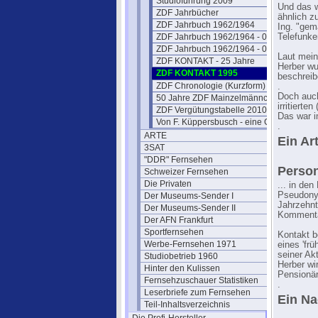
Studioführung 2009
Und das w
ZDF Jahrbücher
ähnlich z
ZDF Jahrbuch 1962/1964
Ing. "gem
ZDF Jahrbuch 1962/1964 - 02
Telefunke
ZDF Jahrbuch 1962/1964 - 03
Laut mein
ZDF KONTAKT - 25 Jahre
Herber wu
ZDF KONTAKT 1995
beschreib
ZDF Chronologie (Kurzform)
.
Doch auch
50 Jahre ZDF Mainzelmännchen
irritierte
ZDF Vergütungstabelle 2010
Das war i
Von F. Küppersbusch - eine Glosse ?
.
ARTE
Ein Ar
3SAT
"DDR" Fernsehen
Persona
Schweizer Fernsehen
Die Privaten
... in de
Pseudonym
Der Museums-Sender I
Jahrzehnt
Der Museums-Sender II
Kommenta
Der AFN Frankfurt
Sportfernsehen
Kontakt b
Werbe-Fernsehen 1971
eines 'fr
seiner Akt
Studiobetrieb 1960
Herber wi
Hinter den Kulissen
Pensionär
Fernsehzuschauer Statistiken
.
Leserbriefe zum Fernsehen
Ein Na
Teil-Inhaltsverzeichnis