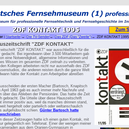
Zum 
er :
Startseite
→
Die TV-Sender
→
Das ZDF (Das "Zweite")
→ ZDF KONTAKT 1995
uszeitschrift "ZDF KONTAKT"
eitschrift "ZDF KONTAKT" war ausschließlich für die
r gedacht. Bei irgendwann über 3.500 Mitarbeitern gab
on eine Notwendigkeit, allgemeine Informationen und
es Wissen im gesamten ZDF zeitnah zu verbreiten.
 den Kollegen arbeiteten nicht nur ausserhalb des ZDF
ssenstudios, die anderen reisten durch die ganze Welt
dwann hätte der Kontakt zum Arbeitgeber abreißen
usscheiden der ersten Macher (Bartosch, Knapitsch
 April 1963 gab es auch immer mehr Nachrufe und
 über das Ableben der Pensionäre. Das hatte die Zeit
h gebracht. Die Urteile über diese Hauszeitschrift
cht immer positiv aus, weil da manches drinnen stand,
weit hergeholt oder parteilich oder weltanschaulich
s aufgehübscht schien.
Günter Bartosch hatte
geschrieben
.
en dieser Zeitzeugen hatte ich einen guten Kontak, mit
ur gelegentlich ein Telefonat. Einer der wenigen meiner
 kameraden aus dem Oranien-Gymnasium in