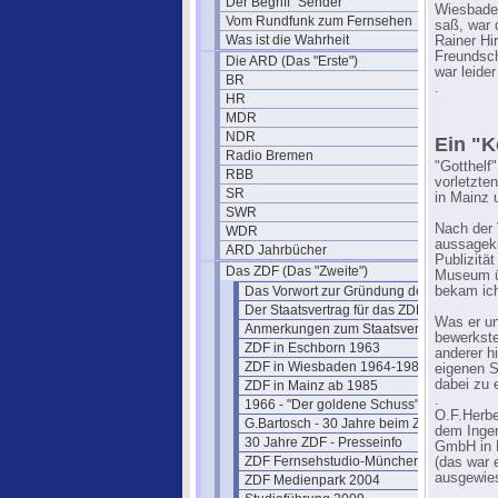
Der Begriff "Sender"
Wiesbaden
Vom Rundfunk zum Fernsehen
saß, war 
Was ist die Wahrheit
Rainer Hi
Freundsch
Die ARD (Das "Erste")
war leide
BR
.
HR
MDR
NDR
Ein "K
Radio Bremen
"Gotthelf
RBB
vorletzte
SR
in Mainz
SWR
Nach der 
WDR
aussagekr
ARD Jahrbücher
Publizitä
Das ZDF (Das "Zweite")
Museum üb
Das Vorwort zur Gründung des ZDF
bekam ich
Der Staatsvertrag für das ZDF
Was er un
Anmerkungen zum Staatsvertrag
bewerkste
ZDF in Eschborn 1963
anderer h
ZDF in Wiesbaden 1964-1984
eigenen S
dabei zu 
ZDF in Mainz ab 1985
.
1966 - "Der goldene Schuss" Fotos
O.F.Herbe
G.Bartosch - 30 Jahre beim ZDF
dem Ingen
30 Jahre ZDF - Presseinfo
GmbH in D
ZDF Fernsehstudio-München
(das war 
ausgewie
ZDF Medienpark 2004