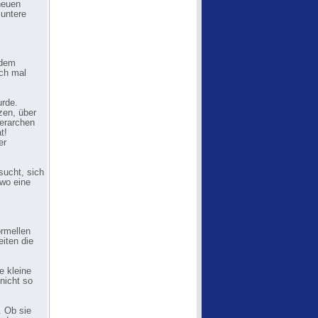
neuen
muntere
 dem
ich mal
urde.
zen, über
erarchen
t!
er
sucht, sich
dwo eine
ormellen
iten die
e kleine
nicht so
. Ob sie