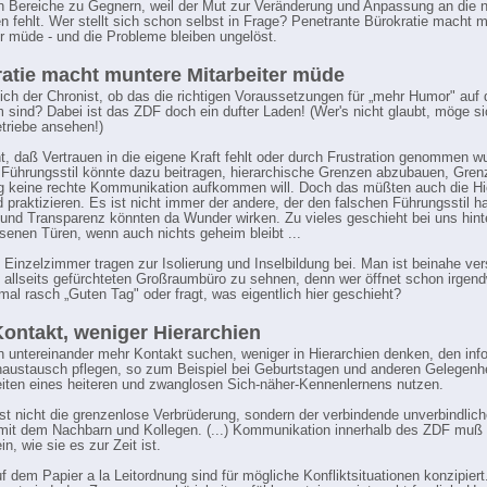
 Bereiche zu Gegnern, weil der Mut zur Veränderung und Anpassung an die 
en fehlt. Wer stellt sich schon selbst in Frage? Penetrante Bürokratie macht 
er müde - und die Probleme bleiben ungelöst.
atie macht muntere Mitarbeiter müde
sich der Chronist, ob das die richtigen Voraussetzungen für „mehr Humor" auf
m sind? Dabei ist das ZDF doch ein dufter Laden! (Wer's nicht glaubt, möge s
triebe ansehen!)
t, daß Vertrauen in die eigene Kraft fehlt oder durch Frustration genommen w
Führungsstil könnte dazu beitragen, hierarchische Grenzen abzubauen, Gren
g keine rechte Kommunikation aufkommen will. Doch das müßten auch die Hi
d praktizieren. Es ist nicht immer der andere, der den falschen Führungsstil ha
 und Transparenz könnten da Wunder wirken. Zu vieles geschieht bei uns hint
senen Türen, wenn auch nichts geheim bleibt ...
n Einzelzimmer tragen zur Isolierung und Inselbildung bei. Man ist beinahe ver
allseits gefürchteten Großraumbüro zu sehnen, denn wer öffnet schon irgen
 mal rasch „Guten Tag" oder fragt, was eigentlich hier geschieht?
ontakt, weniger Hierarchien
en untereinander mehr Kontakt suchen, weniger in Hierarchien denken, den inf
ustausch pflegen, so zum Beispiel bei Geburtstagen und anderen Gelegenhe
iten eines heiteren und zwanglosen Sich-näher-Kennenlernens nutzen.
st nicht die grenzenlose Verbrüderung, sondern der verbindende unverbindlich
it dem Nachbarn und Kollegen. (...) Kommunikation innerhalb des ZDF muß 
ein, wie sie es zur Zeit ist.
f dem Papier a la Leitordnung sind für mögliche Konfliktsituationen konzipiert