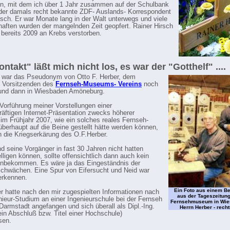
, mit dem ich über 1 Jahr zusammen auf der Schulbank
der damals recht bekannte ZDF- Auslands- Korrespondent
rsch. Er war Monate lang in der Walt unterwegs und viele
aften wurden der mangelnden Zeit geopfert. Rainer Hirsch
r bereits 2009 an Krebs verstorben.
ontakt" läßt mich nicht los, es war der "Gotthelf" ....
" war das Pseudonym von Otto F. Herber, dem
n Vorsitzenden des
Fernseh-Museums- Vereins
noch
 und dann in Wiesbaden Amöneburg.
Vorführung meiner Vorstellungen einer
äftigen Internet-Präsentation zwecks höherer
t im Frühjahr 2007, wie ein solches reales Fernseh-
erhaupt auf die Beine gestellt hätte werden können,
 die Kriegserkärung des O.F.Herber.
d seine Vorgänger in fast 30 Jahren nicht hatten
lligen können, sollte offensichtlich dann auch kein
inbekommen. Es wäre ja das Eingeständnis der
chwächen. Eine Spur von Eifersucht und Neid war
erkennen.
Ein Foto aus einem Be
r hatte nach den mir zugespielten Informationen nach
aus der Tageszeitung
ieur-Studium an einer Ingenieurschule bei der Fernseh
Fernsehmuseum in Wie
armstadt angefangen und sich überall als Dipl.-Ing.
Herrn Herber - recht
ein Abschluß bzw. Titel einer Hochschule)
sen.