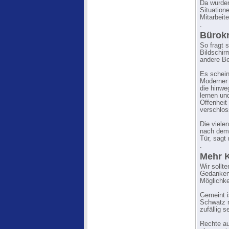
Da wurden
Situation
Mitarbeit
.
Bürokr
So fragt 
Bildschir
andere Be
Es schein
Moderner 
die hinwe
lernen un
Offenheit
verschlos
Die viele
nach dem 
Tür, sagt
.
Mehr K
Wir sollt
Gedankena
Möglichke
Gemeint i
Schwatz m
zufällig s
Rechte au