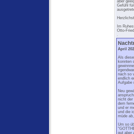
aber geei
Gefühl fü
ausgetret
Herzlichst
Im Ruhest
Otto-Frie
.
Nacht
April 202
Als dies
konnten 
gewinnne
irgendwa
nach so 
endlich e
Aufgabe n
Neu gewäh
anspruch
nicht der
dem fern
und er m
und die i
müde ab, 
Um so üb
"GOTTHEL
gut aber 