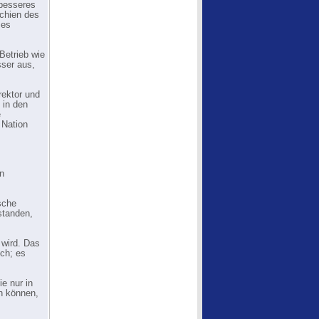
 besseres
rchien des
 es
Betrieb wie
sser aus,
rektor und
 in den
e
 Nation
en
sche
standen,
 wird. Das
ich; es
e nur in
en können,