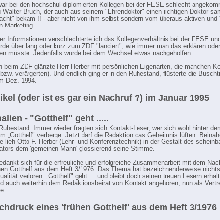
ar bei den hochschul-diplomierten Kollegen bei der FESE schlecht angekom
u Walter Bruch, der auch aus seinem "Ehrendoktor" einen richtigen Doktor sam
acht" bekam !! - aber nicht von ihm selbst sondern vom überaus aktiven und 
n Marketing.
er Informationen verschlechterte ich das Kollegenverhältnis bei der FESE un
rde über lang oder kurz zum ZDF "lanciert", wie immer man das erklären oder
en müsste. Jedenfalls wurde bei dem Wechsel etwas nachgeholfen.
 beim ZDF glänzte Herr Herber mit persönlichen Eigenarten, die manchen Ko
n (bzw. verärgerten). Und endlich ging er in den Ruhestand, flüsterte die Busch
m Dez. 1994.
tikel (oder ist es gar ein Nachruf ?) im Januar 1995
lien - "Gotthelf" geht .....
n Ruhestand. Immer wieder fragten sich Kontakt-Leser, wer sich wohl hinter de
 „Gotthelf" verberge. Jetzt darf die Redaktion das Geheimnis lüften. Beinah
e lieh Otto F. Herber (Lehr- und Konferenztechnik) in der Gestalt des scheinb
tors dem 'gemeinen Mann' glossierend seine Stimme.
edankt sich für die erfreuliche und erfolgreiche Zusammenarbeit mit dem Nac
ühen Gotthelf aus dem Heft 3/1976. Das Thema hat bezeichnenderweise nicht
ualität verloren. „Gotthelf" geht ... und bleibt doch seinen treuen Lesern erhalt
rd auch weiterhin dem Redaktionsbeirat von Kontakt angehören, nun als Vertre
e.
chdruck eines 'frühen Gotthelf' aus dem Heft 3/1976