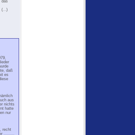
m das
(...)
979,
ieder
wurde
te, daß
it es
diese
nämlich
ruch aus
r nichts
nt hatte
ten nur
m
 recht
.........