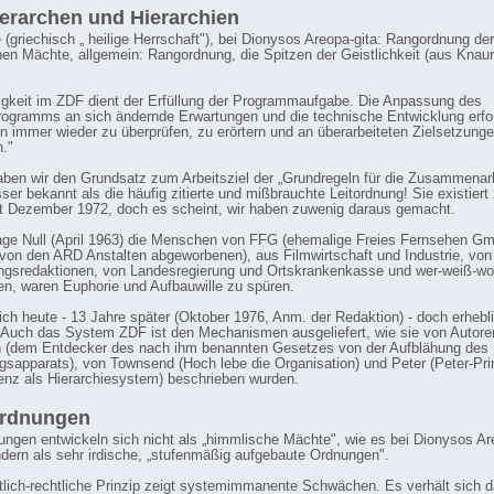
erarchen und Hierarchien
e (griechisch „ heilige Herrschaft"), bei Dionysos Areopa-gita: Rangordnung der
en Mächte, allgemein: Rangordnung, die Spitzen der Geistlichkeit (aus Knau
igkeit im ZDF dient der Erfüllung der Programmaufgabe. Die Anpassung des
ogramms an sich ändernde Erwartungen und die technische Entwicklung erfor
en immer wieder zu überprüfen, zu erörtern und an überarbeiteten Zielsetzung
n."
aben wir den Grundsatz zum Arbeitsziel der „Grundregeln für die Zusammenar
ser bekannt als die häufig zitierte und mißbrauchte Leitordnung! Sie existiert
t Dezember 1972, doch es scheint, wir haben zuwenig daraus gemacht.
ge Null (April 1963) die Menschen von FFG (ehemalige Freies Fernsehen G
von den ARD Anstalten abgeworbenen), aus Filmwirtschaft und Industrie, von
ngsredaktionen, von Landesregierung und Ortskrankenkasse und wer-weiß-w
, waren Euphorie und Aufbauwille zu spüren.
ich heute - 13 Jahre später (Oktober 1976, Anm. der Redaktion) - doch erhebl
 Auch das System ZDF ist den Mechanismen ausgeliefert, wie sie von Autore
 (dem Entdecker des nach ihm benannten Gesetzes von der Aufblähung des
gsapparats), von Townsend (Hoch lebe die Organisation) und Peter (Peter-Pri
nz als Hierarchiesystem) beschrieben wurden.
rdnungen
ngen entwickeln sich nicht als „himmlische Mächte", wie es bei Dionysos Ar
ndern als sehr irdische, „stufenmäßig aufgebaute Ordnungen".
tlich-rechtliche Prinzip zeigt systemimmanente Schwächen. Es verhält sich d