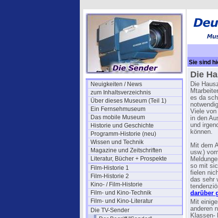
Sie sind hi
Die Ha
Neuigkeiten / News
Die Hausz
Mtarbeite
zum Inhaltsverzeichnis
es da sch
Über dieses Museum (Teil 1)
notwendig
Ein Fernsehmuseum
Viele von
Das mobile Museum
in den Au
und irgen
Historie und Geschichte
können.
Programm-Historie (neu)
Wissen und Technik
Mit dem A
Magazine und Zeitschriften
usw.) vom
Literatur, Bücher + Prospekte
Meldungen
so mit sic
Film-Historie 1
fielen ni
Film-Historie 2
das sehr 
Kino- / Film-Historie
tendenziö
Film- und Kino-Technik
darüber 
Film- und Kino-Literatur
Mit einig
anderen n
Die TV-Sender
Klassen-