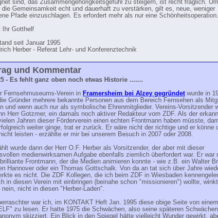
gnet sind, das Zusammengehörigkeitsgefühl zu steigern, ist recht fraglich. U
r die Gemeinsamkeit echt und dauerhaft zu verstärken, gilt es, neue, weniger
ene Pfade einzuschlagen. Es erfordert mehr als nur eine Schönheitsoperation. 
 Ihr Gotthelf
and seit Januar 1995
drich Herber - Referat Lehr- und Konferenztechnik
rag und Kommentar
5 - Es fehlt ganz oben noch etwas Historie .......
er Fernsehmuseums-Verein in
Framersheim bei Alzey gegründet
wurde in 1
die Gründer mehrere bekannte Personen aus dem Bereich Fernsehen als Mitgl
n und wenn auch nur als symbolische Ehrenmitglieder. Vereins-Vorsitzender 
nn Herr Gotzmer, ein damals noch aktiver Redakteur vom ZDF. Als der erkann
vielen Jahren dieser Förderverein einen echten Frontmann haben müsste, dam
rfolgreich weiter ginge, trat er zurück. Er wäre nicht der richtige und er könne 
icht leisten - erzählte er mir bei unserem Besuch in 2007 oder 2008.
lt wurde dann der Herr O.F. Herber als Vorsitzender, der aber mit dieser
svollen medienwirksamen Aufgabe ebenfalls ziemlich überfordert war. Er war 
 brilliante Frontmann, der die Medien animieren konnte - wie z.B. ein Walter B
en Hannover oder ein Thomas Gottschalk. Von da an tat sich über Jahre wiede
erkte es nicht. Die ZDF Kollegen, die ich beim ZDF in Wiesbaden kennengeler
ch in diesen Verein mit einbringen (beinahe schon "missionieren") wollte, wink
nein, nicht in diesen "Herber-Laden".
erraschter war ich, im KONTAKT Heft Jan. 1995 diese obige Seite von eine
F" zu lesen. Er hatte 1975 die Schwächen, also seine späteren Schwächen,
anonym skizziert. Ein Blick in den Spiegel hätte vielleicht Wunder gewirkt, aber 