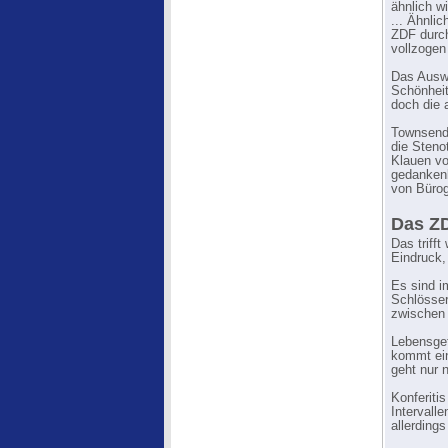
ähnlich w
... Ähnli
ZDF durch
vollzogen
Das Auswe
Schönheit
doch die a
Townsend 
die Steno
Klauen vo
gedankenl
von Bürog
Das ZD
Das triff
Eindruck,
Es sind i
Schlösser
zwischen 
Lebensgef
kommt ein
geht nur 
Konferiti
Intervall
allerdings