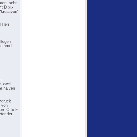
men, sehr
t Dipl.-
"kreativen"
d Herr
llegen
trommel.
m
e zwei
ar naiven
hdruck
s von
en. Otto F.
ter der