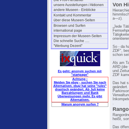
Die Profi-Hersteller
Von Hi
unsere Ausstellungen / Aktionen
andere Museen - Einblicke
Hierarchi
himmlisch
Kontakt und Kommentar
a—z).
über diese Museen-Seiten
Browsen und Surfen
„Jede Tät
international page
Fernsehpr
Tätigkeit
Impressum der Museen-Seiten
orientiere
Die schnelle Suche .....
"Werbung Dezent"
So - da h
ZDF", bes
schon sei
Als am Ta
ARD (die 
und Zeitu
Es geht: anonym suchen mit
"startpage"
ZDF kamen
Achtung :
Meiden Sie ebay - suchen Sie nach
Das hat s
Alternativen. ebay hat seine "rules"
geändert.
drastisch geändert. Ab Juli keine
Parkinson
Barzahlungen und Bank
Verwaltun
Überweisungen mehr. Es gibt
Inkompete
Alternativen.
.
Warum anonym surfen ?
Rango
Rangordnu
heißt, so
Das öffen