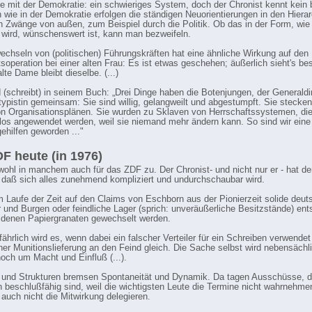
ie mit der Demokratie: ein schwieriges System, doch der Chronist kennt kein
ch wie in der Demokratie erfolgen die ständigen Neuorientierungen in den Hiera
 Zwänge von außen, zum Beispiel durch die Politik. Ob das in der Form, wie
 wird, wünschenswert ist, kann man bezweifeln.
chseln von (politischen) Führungskräften hat eine ähnliche Wirkung auf den 
soperation bei einer alten Frau: Es ist etwas geschehen; äußerlich sieht's be
lte Dame bleibt dieselbe. (...)
(schreibt) in seinem Buch: „Drei Dinge haben die Botenjungen, der Generaldi
typistin gemeinsam: Sie sind willig, gelangweilt und abgestumpft. Sie stecken
n Organisationsplänen. Sie wurden zu Sklaven von Herrschaftssystemen, di
os angewendet werden, weil sie niemand mehr ändern kann. So sind wir eine
ehilfen geworden ..."
F heute (in 1976)
t wohl in manchem auch für das ZDF zu. Der Chronist- und nicht nur er - hat d
 daß sich alles zunehmend kompliziert und undurchschaubar wird.
m Laufe der Zeit auf den Claims von Eschborn aus der Pionierzeit solide deut
 und Burgen oder feindliche Lager (sprich: unveräußerliche Besitzstände) ent
denen Papiergranaten gewechselt werden.
ährlich wird es, wenn dabei ein falscher Verteiler für ein Schreiben verwendet
er Munitionslieferung an den Feind gleich. Die Sache selbst wird nebensächl
noch um Macht und Einfluß (...).
s und Strukturen bremsen Spontaneität und Dynamik. Da tagen Ausschüsse, di
en beschlußfähig sind, weil die wichtigsten Leute die Termine nicht wahrnehm
 auch nicht die Mitwirkung delegieren.