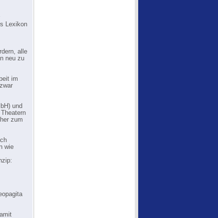
rs Lexikon
dern, alle
en neu zu
beit im
 zwar
mbH) und
 Theatern
oher zum
ich
n wie
nzip:
eopagita
amit