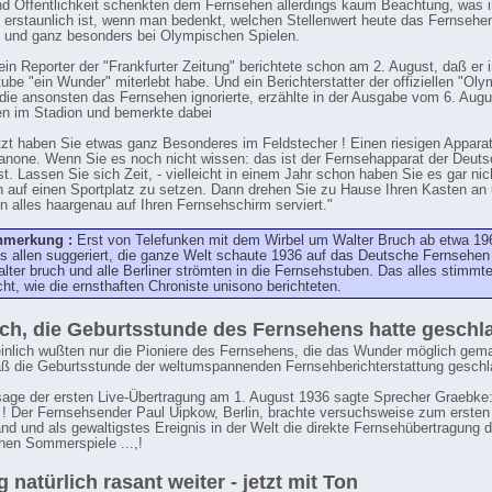
d Öffentlichkeit schenkten dem Fernsehen allerdings kaum Beachtung, was 
 erstaunlich ist, wenn man bedenkt, welchen Stellenwert heute das Fernsehe
 und ganz besonders bei Olympischen Spielen.
 ein Reporter der "Frankfurter Zeitung" berichtete schon am 2. August, daß er i
ube "ein Wunder" miterlebt habe. Und ein Berichterstatter der offiziellen "Oly
 die ansonsten das Fernsehen ignorierte, erzählte in der Ausgabe vom 6. Aug
n im Stadion und bemerkte dabei
jetzt haben Sie etwas ganz Besonderes im Feldstecher ! Einen riesigen Apparat
Kanone. Wenn Sie es noch nicht wissen: das ist der Fernsehapparat der Deut
t. Lassen Sie sich Zeit, - vielleicht in einem Jahr schon haben Sie es gar ni
ch auf einen Sportplatz zu setzen. Dann drehen Sie zu Hause Ihren Kasten an
alles haargenau auf Ihren Fernsehschirm serviert."
nmerkung :
Erst von Telefunken mit dem Wirbel um Walter Bruch ab etwa 19
s allen suggeriert, die ganze Welt schaute 1936 auf das Deutsche Fernsehen
lter bruch und alle Berliner strömten in die Fernsehstuben. Das alles stimmt
cht, wie die ernsthaften Chroniste unisono berichteten.
h, die Geburtsstunde des Fernsehens hatte geschl
nlich wußten nur die Pioniere des Fernsehens, die das Wunder möglich gem
aß die Geburtsstunde der weltumspannenden Fernsehberichterstattung geschl
sage der ersten Live-Übertragung am 1. August 1936 sagte Sprecher Graebke
 ! Der Fernsehsender Paul Uipkow, Berlin, brachte versuchsweise zum ersten
nd und als gewaltigstes Ereignis in der Welt die direkte Fernsehübertragung d
en Sommerspiele ...,!
g natürlich rasant weiter - jetzt mit Ton