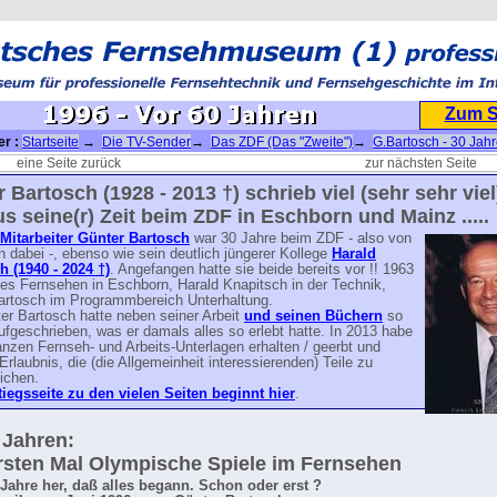
Zum 
er :
Startseite
→
Die TV-Sender
→
Das ZDF (Das "Zweite")
→
G.Bartosch - 30 Jah
 - Vor 60 Jahren
eine Seite zurück
zur nächsten Seite
 Bartosch (1928 - 2013 †) schrieb viel (sehr sehr viel
s seine(r) Zeit beim ZDF in Eschborn und Mainz .....
Mitarbeiter Günter Bartosch
war 30 Jahre beim ZDF - also von
 dabei -, ebenso wie sein deutlich jüngerer Kollege
Harald
h (1940 - 2024 †)
. Angefangen hatte sie beide bereits vor !! 1963
es Fernsehen in Eschborn, Harald Knapitsch in der Technik,
artosch im Programmbereich Unterhaltung.
er Bartosch hatte neben seiner Arbeit
und seinen Büchern
so
ufgeschrieben, was er damals alles so erlebt hatte. In 2013 habe
anzen Fernseh- und Arbeits-Unterlagen erhalten / geerbt und
Erlaubnis, die (die Allgemeinheit interessierenden) Teile zu
lichen.
tiegsseite zu den vielen Seiten beginnt hier
.
 Jahren:
sten Mal Olympische Spiele im Fernsehen
 Jahre her, daß alles begann. Schon oder erst ?