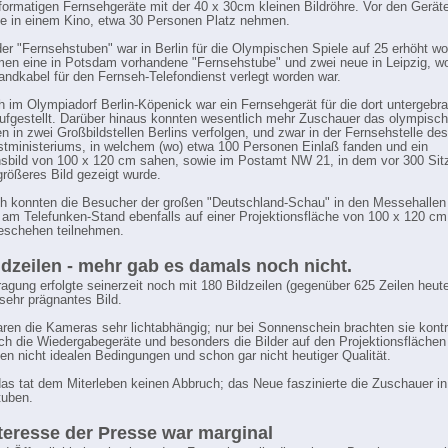
formatigen Fernsehgeräte mit der 40 x 30cm kleinen Bildröhre. Vor den Gerät
ie in einem Kino, etwa 30 Personen Platz nehmen.
der "Fernsehstuben" war in Berlin für die Olympischen Spiele auf 25 erhöht wo
en eine in Potsdam vorhandene "Fernsehstube" und zwei neue in Leipzig, wo
bandkabel für den Fernseh-Telefondienst verlegt worden war.
 im Olympiadorf Berlin-Köpenick war ein Fernsehgerät für die dort untergebr
ufgestellt. Darüber hinaus konnten wesentlich mehr Zuschauer das olympisc
 in zwei Großbildstellen Berlins verfolgen, und zwar in der Fernsehstelle des
tministeriums, in welchem (wo) etwa 100 Personen Einlaß fanden und ein
nsbild von 100 x 120 cm sahen, sowie im Postamt NW 21, in dem vor 300 Sit
größeres Bild gezeigt wurde.
ch konnten die Besucher der großen "Deutschland-Schau" in den Messehalle
am Telefunken-Stand ebenfalls auf einer Projektionsfläche von 100 x 120 c
eschehen teilnehmen.
ldzeilen - mehr gab es damals noch nicht.
ragung erfolgte seinerzeit noch mit 180 Bildzeilen (gegenüber 625 Zeilen heute
 sehr prägnantes Bild.
en die Kameras sehr lichtabhängig; nur bei Sonnenschein brachten sie kontr
uch die Wiedergabegeräte und besonders die Bilder auf den Projektionsflächen
en nicht idealen Bedingungen und schon gar nicht heutiger Qualität.
das tat dem Miterleben keinen Abbruch; das Neue faszinierte die Zuschauer i
tuben.
teresse der Presse war marginal