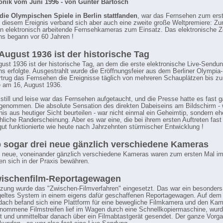
onik vom Juni 1996 - von Günter Bartosch
die Olympischen Spiele in Berlin stattfanden
, war das Fernsehen zum ers
t diesem Ereignis verband sich aber auch eine zweite große Weltpremiere: Zu
 elektronisch arbeitende Fernsehkameras zum Einsatz. Das elektronische Ze
s begann vor 60 Jahren !
 August 1936 ist der historische Tag
gust 1936 ist der historische Tag, an dem die erste elektronische Live-Sendu
s erfolgte. Ausgestrahlt wurde die Eröffnungsfeier aus dem Berliner Olympia-
trug das Fernsehen die Ereignisse täglich von mehreren Schauplätzen bis 
e am 16, August 1936.
 still und leise war das Fernsehen aufgetaucht, und die Presse hatte es fast ga
genommen. Die absolute Sensation des direkten Dabeiseins am Bildschirm - 
nis aus heutiger Sicht beurteilen - war nicht einmal ein Geheimtip, sondern eh
liche Randerscheinung. Aber es war eine, die bei ihrem ersten Auftreten fas
ut funktionierte wie heute nach Jahrzehnten stürmischer Entwicklung !
 sogar drei neue gänzlich verschiedene Kameras
ig neue, voneinander gänzlich verschiedene Kameras waren zum ersten Mal i
n sich in der Praxis bewähren.
wischenfilm-Reportagewagen
zung wurde das "Zwischen-Filmverfahren" eingesetzt. Das war ein besonders
eltes System in einem eigens dafür geschaffenen Reportagewagen. Auf dem
ach befand sich eine Plattform für eine bewegliche Filmkamera und den Ka
nommene Filmstreifen lief im Wagen durch eine Schnellkopiermaschine, wurd
t und unmittelbar danach über ein Filmabtastgerät gesendet. Der ganze Vorg