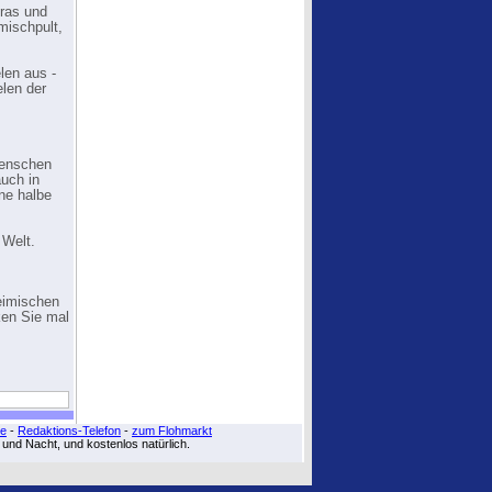
ras und
mischpult,
len aus -
len der
Menschen
uch in
ne halbe
 Welt.
eimischen
ken Sie mal
re
-
Redaktions-Telefon
-
zum Flohmarkt
g und Nacht, und kostenlos natürlich.