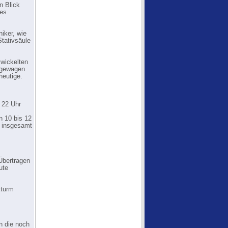
n Blick
des
iker, wie
Stativsäule
wickelten
agewagen
heutige.
 22 Uhr
n 10 bis 12
n insgesamt
Übertragen
ute
kturm
n die noch