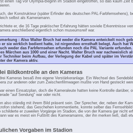
rst einen Tag vor Olympia-Beginn im Stadion eingetroffen, so daß kaum Zeit bl
ieren.
uch, der Konstrukteur (später Erfinder des deutschen PAL-Farbfernsehens), b
leich selbst als Kameramann.
richtete er, die 16 Tage praktischer Erfahrung hätten soviele Erkenntnisse verm
amera anschließend eigentlich schon museumsreif war.
merkung : Also Walter Bruch hat weder die Kamera entwickelt noch ge
 er sie wirklich bedient hatte, ist nirgendwo ernsthaft belegt. Auch hat W
uch weder das Farbfernsehen erfunden noch die PAL Variante erfunden.
les Märchen aus 1000 und einer Nacht. Walter Bruch war
nachweislich
al
r Techniker beim Aufbau, der Verlegung der Kabel und später im Verstä
ter der Kamera aktiv.
lei Bildkontrolle an den Kameras
drei Kameras besaß ihre eigene Verstärkeranlage. Ein Wechsel des Sendebil
mera zur anderen oder zum Zwischenfilmwagen mußte von Hand gesteckt wer
ar einen Einsatzplan, doch die Kameraleute hatten keine Kontrolle darüber, o
rade "auf Sendung" war oder nicht.
n also ständig mit ihrem Bild präsent sein. Der Sprecher, der, neben der Kam
rofon stehend, das Geschehen kommentierte, konnte selber das Fernsehbild 
 schilderte er zuweilen Vorgänge im Stadion, die von der Kamera gar nicht er
ann war es meist ein Fußtritt des Kameramanns, der ihn merken ließ, daß et
ulichen Vorgaben im Stadion