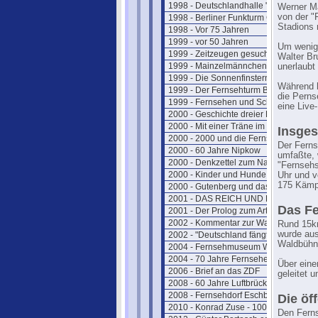
1998 - Deutschlandhalle "Geschlossen
Werner Ma
von der "
1998 - Berliner Funkturm GESPRENGT
Stadions 
1998 - Vor 75 Jahren
1999 - vor 50 Jahren
Um wenigs
1999 - Zeitzeugen gesucht
Walter Br
1999 - Mainzelmännchen in Hollywoo
unerlaub
1999 - Die Sonnenfinsternis
Während h
1999 - Der Fernsehturm Berlin(Ost)
die Perns
1999 - Fernsehen und Schutzheilige
eine Live
2000 - Geschichte dreier Fernsehtürm
2000 - Mit einer Träne im Knopfloch
Insges
2000 - 2000 und die Fernsehgeschich
Der Ferns
2000 - 60 Jahre Nipkow
umfaßte, 
2000 - Denkzettel zum Nachdenken
"Fernsehs
2000 - Kinder und Hunde
Uhr und v
175 Kämpf
2000 - Gutenberg und das Fernsehen
2001 - DAS REICH UND DER BUND
Das Fe
2001 - Der Prolog zum Artikel
2002 - Kommentar zur Wahl
Rund 15km
wurde aus
2002 - "Deutschland fängt neu an ....."
Waldbühn
2004 - Fernsehmuseum Wiesbaden
2004 - 70 Jahre Fernsehen
Über eine
2006 - Brief an das ZDF
geleitet u
2008 - 60 Jahre Luftbrücke
2008 - Fernsehdorf Eschborn
Die öf
2010 - Konrad Zuse - 100 Jahre
Den Ferns