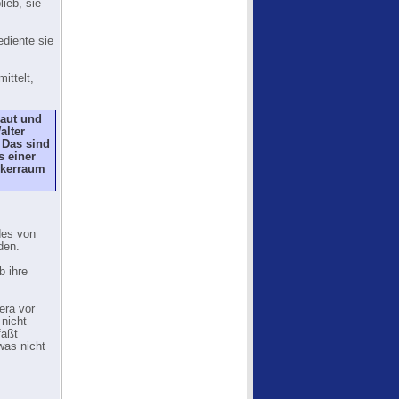
ieb, sie
ediente sie
ittelt,
baut und
alter
 Das sind
s einer
rkerraum
des von
den.
b ihre
era vor
nicht
faßt
was nicht