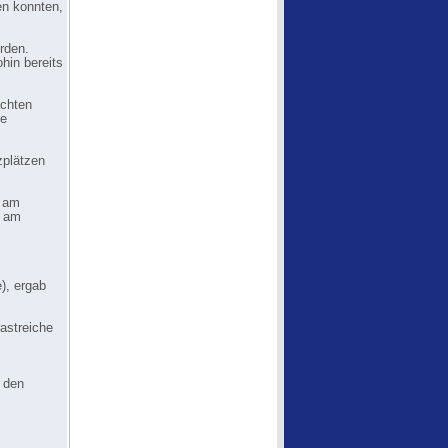
en konnten,
rden.
hin bereits
achten
he
zplätzen
n am
m am
), ergab
astreiche
n den