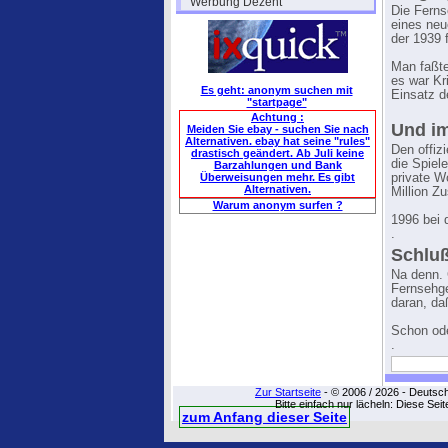
"Werbung Dezent"
Die Ferns
eines neu
der 1939 f
Man faßte
es war Kr
Es geht: anonym suchen mit
Einsatz d
"startpage"
Achtung :
Und im
Meiden Sie ebay - suchen Sie nach
Alternativen. ebay hat seine "rules"
Den offiz
drastisch geändert. Ab Juli keine
die Spiel
Barzahlungen und Bank
Überweisungen mehr. Es gibt
private W
Alternativen.
Million Z
Warum anonym surfen ?
1996 bei d
.
Schluß
Na denn. 
Fernsehge
daran, da
Schon ode
.
Zur Startseite
- © 2006 / 2026 - Deutsc
Bitte einfach nur lächeln: Diese Sei
zum Anfang dieser Seite