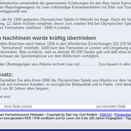
ehindustrie verwendete die gewonnenen Erfahrungen für den Bau neuer Kame
en Reportagewagens für zwei vollständige Kameraeinheiten mit Bild- und Ton
ertiggestellt war.
 die für 1940 geplanten Olympischen Spiele in Helsinki ins Auge. Doch die fie
ieg. 12 Jahre mußten vergehen, bevor zum zweiten Mal bei Olympischen Spie
es Fernsehens stattfand - 1948 in London.
 Nachhinein wurde kräftig übertrieben
iellen Berichten nach hatten 1936 in den öffentlichen Einrichtungen 162.228 
e "fernsehend" miterlebt. 1948 kam das Fernsehen in London und Umgebung a
ohnstuben. Man schätzte, daß es damals 80 000 Geräte gab und daß etwa ei
uschauer die Sportereignisse vor dem Bildschirm verfolgten.
en Übertragungen aus Atlanta rechnet man mit .............. Zuschauern in aller
satz:
Genießen Sie also Anno 1996 die Olympischen Spiele aus Atlanta vor dem h
rät auf mehreren Kanälen, in vorzüglicher Bildqualität und in Farbe. Und den
ß vor 60 Jahren alles begann.
r erst
eine Seite zurück
zur nächsten Seite
hes Fernsehmuseum Filzbaden - Copyright by Dipl.-Ing. Gert Redlich -
DSGVO
-
Privatsphä
ten sind garantiert RDE / IPW zertifiziert und für Leser von 5 bis 108 Jahren freigegeben - Ta