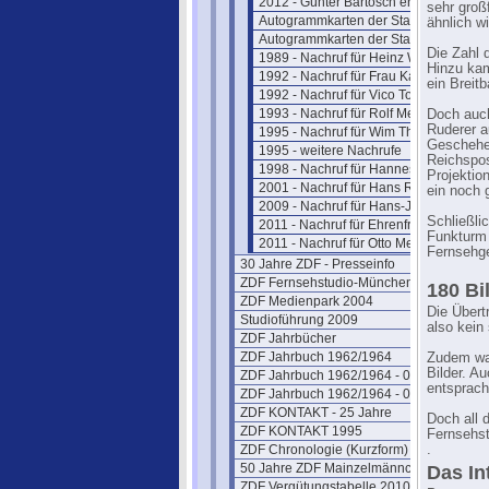
2012 - Günter Bartosch erinnert sich
sehr groß
Autogrammkarten der Stars
ähnlich w
Autogrammkarten der Stars (2)
Die Zahl 
1989 - Nachruf für Heinz Werner
Hinzu kam
1992 - Nachruf für Frau Karolus
ein Breit
1992 - Nachruf für Vico Torriani
1993 - Nachruf für Rolf Merz
Doch auch
Ruderer a
1995 - Nachruf für Wim Thoelke
Geschehen
1995 - weitere Nachrufe
Reichspos
1998 - Nachruf für Hannes Schmid
Projektio
2001 - Nachruf für Hans Rosenthal
ein noch 
2009 - Nachruf für Hans-J. Rödel
Schließli
2011 - Nachruf für Ehrenfried Klauer
Funkturm 
2011 - Nachruf für Otto Meissner
Fernsehg
30 Jahre ZDF - Presseinfo
ZDF Fernsehstudio-München
180 Bi
ZDF Medienpark 2004
Die Übert
Studioführung 2009
also kein
ZDF Jahrbücher
ZDF Jahrbuch 1962/1964
Zudem war
Bilder. A
ZDF Jahrbuch 1962/1964 - 02
entsprach
ZDF Jahrbuch 1962/1964 - 03
ZDF KONTAKT - 25 Jahre
Doch all 
ZDF KONTAKT 1995
Fernsehs
ZDF Chronologie (Kurzform)
.
50 Jahre ZDF Mainzelmännchen
Das In
ZDF Vergütungstabelle 2010