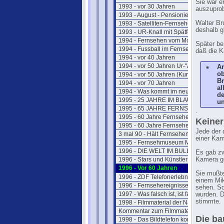
Sie war e
1993 - vor 30 Jahren
auszuprob
1993 - August - Pensionierung
Walter Br
1993 - Satelliten-Fernsehen
deshalb g
1993 - UR-Knall mit Spätfolgen
1994 - Fernsehen vom Mond
Später be
1994 - Fussball im Fernsehen
daß die K
1994 - vor 40 Jahren
1994 - vor 50 Jahren Ur-"ARTE"
An
ob
1994 - vor 50 Jahren (Kurzform)
Br
1994 - vor 70 Jahren
al
1994 - Was kommt im neuen Jahr ?
de
1995 - 25 JAHRE IM BLAUEN STUDIO
un
1995 - 65 JAHRE FERNSEHSPIEL
.
1995 - 60 Jahre Fernsehen (kurz)
Keiner
1995 - 60 Jahre Fernsehen (lang)
Jede der 
3 mal 90 - Hält Fernsehen jung ?
einer Ka
1995 - Fernsehmuseum Mainz
1996 - DIE WELT IM BULLAUGE
Es gab zw
1996 - Stars und Künstler
Kamera ge
1996 - Vor 60 Jahren
Sie mußte
1996 - ZDF Telefonerlebnisse
einem Mik
1996 - Fernsehereignisse in 1997
sehen. So
1997 - Was falsch ist, ist falsch
wurden. D
stimmte.
1998 - Filmmaterial der Nazizeit
Kommentar zum Filmmaterial
Die ba
1998 - Das Bildtelefon kommt