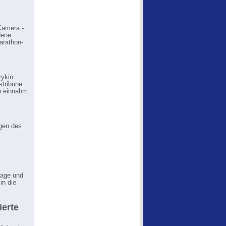
Kamera -
dene
arathon-
rykin
stribüne
on einnahm.
gen des
lage und
in die
ierte