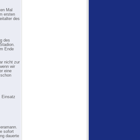
ten Mal
m ersten
italter des
ng des
Stadion.
zum Ende
r nicht zur
wenn wir
er eine
t schon
m Einsatz
meramann.
e sofort
ang dauerte