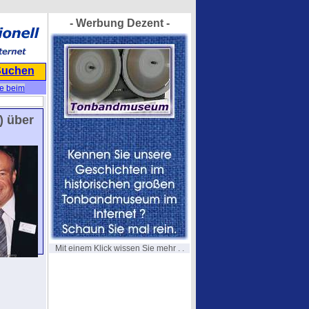
- Werbung Dezent -
Suchen
re beim
) über
Mit einem Klick wissen Sie mehr . .