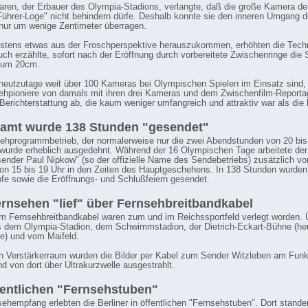
"
ren, der Erbauer des Olympia-Stadions, verlangte, daß die große Kamera de
Führer-Loge" nicht behindern dürfe. Deshalb konnte sie den inneren Umgang 
 !
nur um wenige Zentimeter überragen.
tens etwas aus der Froschperspektive herauszukommen, erhöhten die Techn
uch erzählte, sofort nach der Eröffnung durch vorbereitete Zwischenringe die 
d
t um 20cm.
eutzutage weit über 100 Kameras bei Olympischen Spielen im Einsatz sind, 
ehpioniere von damals mit ihren drei Kameras und dem Zwischenfilm-Report
-Berichterstattung ab, die kaum weniger umfangreich und attraktiv war als die 
e
amt wurde 138 Stunden "gesendet"
te
ehprogrammbetrieb, der normalerweise nur die zwei Abendstunden von 20 bis
wurde erheblich ausgedehnt. Während der 16 Olympischen Tage arbeitete der
ender Paul Nipkow" (so der offizielle Name des Sendebetriebs) zusätzlich vo
on 15 bis 19 Uhr in den Zeiten des Hauptgeschehens. In 138 Stunden wurde
e sowie die Eröffnungs- und Schlußfeiern gesendet.
rnsehen "lief" über Fernsehbreitbandkabel
 Fernsehbreitbandkabel waren zum und im Reichssportfeld verlegt worden. 
 dem Olympia-Stadion, dem Schwimmstadion, der Dietrich-Eckart-Bühne (he
e) und vom Maifeld.
n Verstärkerraum wurden die Bilder per Kabel zum Sender Witzleben am Fun
nd von dort über Ultrakurzwelle ausgestrahlt.
fentlichen "Fernsehstuben"
ehempfang erlebten die Berliner in öffentlichen "Fernsehstuben". Dort stande