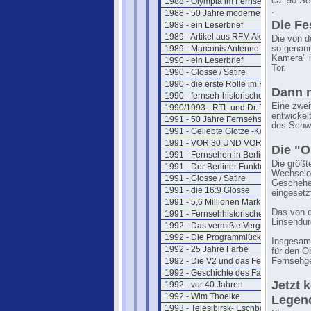
ca. 90 Se
1988 - Olympia im Fernsehen
.
1988 - 50 Jahre modernes Fernsehen
Die Fe
1989 - ein Leserbrief
1989 - Artikel aus RFM Aktuell
Die von d
1989 - Marconis Antenne
so genann
Kamera" i
1990 - ein Leserbrief
Tor.
1990 - Glosse / Satire
1990 - die erste Rolle im Fernsehen
Dann n
1990 - fernseh-historischer Rückblick
Eine zwei
1990/1993 - RTL und Dr. Thoma
entwickel
1991 - 50 Jahre Fernsehshow
des Schwi
1991 - Geliebte Glotze -Kommentar
1991 - VOR 30 UND VOR 40 JAHREN
Die "O
1991 - Fernsehen in Berlin 1950
Die größt
1991 - Der Berliner Funkturm
Wechselob
1991 - Glosse / Satire
Geschehen
1991 - die 16:9 Glosse
eingesetz
1991 - 5,6 Millionen Mark
Das von d
1991 - Fernsehhistorischer Rückblick
Linsendu
1992 - Das vermißte Vergnügen
1992 - Die Programmlücke im Fernse
Insgesamt
1992 - 25 Jahre Farbe
für den O
1992 - Die V2 und das Fernsehen
Fernsehge
1992 - Geschichte des Farbferns.
Jetzt 
1992 - vor 40 Jahren
1992 - Wim Thoelke
Legend
1993 - Telesibirsk- Eschborns Urzeit