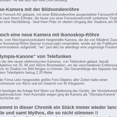
kunden - es war also fast eine Live-Sendung.
se-Kamera mit der Bildsondenröhre
er Fernseh AG gebaute, mit einer Bildsondenröhre ausgestattete Farnsworth-
t nach ihrem Erfinder; die heute von einer Fernsehzeitschrift verliehene "Gol
st eine Nachbildung - fand ihren Platz im oberen Umgang des Stadions am M
och eine neue Kamera mit Ikonoskop-Röhre
te, vom Reichspostzentralamt hergestellte Kamera, die die von Wladimir Zwo
te Ikonoskop-Röhre (besser Iconoscope) verwendete, wurde auf der Publikum
mmstadions aufgestellt, "wo" (auf der) sie allerdings eine ungünstige Positi
lympia-Kanone" von Telefunken
e der drei neuen elektronischen Kameras, von Telefunken gebaut, besaß
jektive mit 25, 90 und 160cm Brennweiten, um die verschiedenen Entfernun
s im Stadion ins Bild bringen zu können. Die Gesamtlänge des Apparats bei
tem Teleobjektiv betrug 2,20 Meter.
er Firma Leitz hergestellte größte Foto-Objektiv aller Zeiten hatte einen
rchmesser von 40cm und ein Gewicht von 45 Kilogramm.
hen
 benötigte die Anlage fünf Mann zur Bedienung des Geräts, der Verstärkeran
bjektivwechsel. Ihrer Ausmaße wegen ging die Kamera als "Olympia-Kanone" 
schichte ein.
kommt in dieser Chronik ein Stück immer wieder lanc
e und samt Mythos, die so nicht stimmen !!