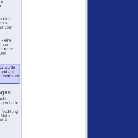
im
n
n einer
mpia-
ust vom
 - eine
schen
cht mehr
 und
62 wurde
 und auf
e überhaupt
agen
acht
agen hatte.
: "Achtung
 Mal in
er XI.