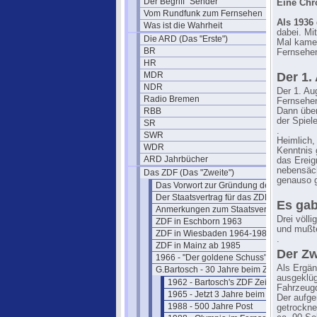
Der Begriff "Sender"
Eine Chr
Vom Rundfunk zum Fernsehen
Als 1936 
Was ist die Wahrheit
dabei. Mi
Die ARD (Das "Erste")
Mal kamen
BR
Fernsehen
HR
MDR
Der 1.
NDR
Der 1. Au
Radio Bremen
Fernsehen
RBB
Dann über
der Spiel
SR
.
SWR
Heimlich,
WDR
Kenntnis 
ARD Jahrbücher
das Ereig
nebensäch
Das ZDF (Das "Zweite")
genauso g
Das Vorwort zur Gründung des ZDF
Der Staatsvertrag für das ZDF
Es gab
Anmerkungen zum Staatsvertrag
Drei völl
ZDF in Eschborn 1963
und mußte
ZDF in Wiesbaden 1964-1984
.
ZDF in Mainz ab 1985
Der Z
1966 - "Der goldene Schuss" Fotos
Als Ergän
G.Bartosch - 30 Jahre beim ZDF
ausgeklüg
1962 - Bartosch's ZDF Zeit beginnt
Fahrzeugd
1965 - Jetzt 3 Jahre beim ZDF
Der aufge
1988 - 500 Jahre Post
getrockne