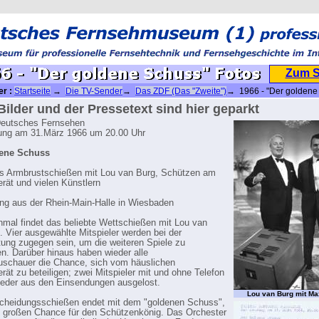
Zum 
er :
Startseite
→
Die TV-Sender
→
Das ZDF (Das "Zweite")
→ 1966 - "Der goldene
Bilder und der Pressetext sind hier geparkt
Deutsches Fernsehen
ung am 31.März 1966 um 20.00 Uhr
ene Schuss
s Armbrustschießen mit Lou van Burg, Schützen am
rät und vielen Künstlern
ng aus der Rhein-Main-Halle in Wiesbaden
nmal findet das beliebte Wettschießen mit Lou van
t. Vier ausgewählte Mitspieler werden bei der
tung zugegen sein, um die weiteren Spiele zu
en. Darüber hinaus haben wieder alle
schauer die Chance, sich vom häuslichen
rät zu beteiligen; zwei Mitspieler mit und ohne Telefon
eder aus den Einsendungen ausgelost.
Lou van Burg mit Ma
cheidungsschießen endet mit dem "goldenen Schuss",
n großen Chance für den Schützenkönig. Das Orchester