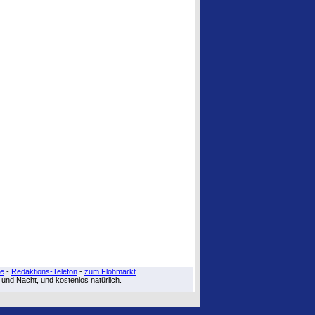
re
-
Redaktions-Telefon
-
zum Flohmarkt
g und Nacht, und kostenlos natürlich.