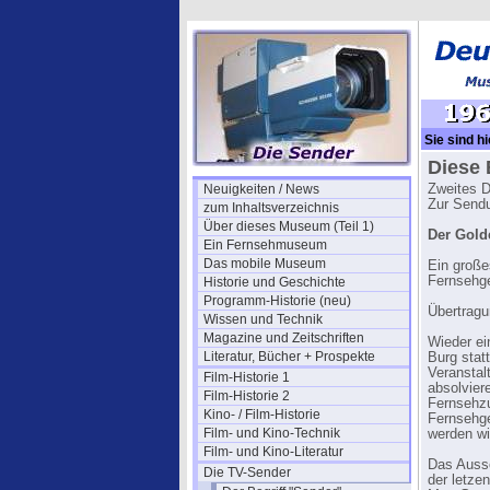
Sie sind hi
Fotos
Diese 
Neuigkeiten / News
Zweites 
Zur Send
zum Inhaltsverzeichnis
Über dieses Museum (Teil 1)
Der Gold
Ein Fernsehmuseum
Das mobile Museum
Ein große
Fernsehge
Historie und Geschichte
Programm-Historie (neu)
Übertragu
Wissen und Technik
Magazine und Zeitschriften
Wieder ei
Literatur, Bücher + Prospekte
Burg stat
Veranstal
Film-Historie 1
absolvier
Film-Historie 2
Fernsehzu
Kino- / Film-Historie
Fernsehge
Film- und Kino-Technik
werden wi
Film- und Kino-Literatur
Das Auss
Die TV-Sender
der letze