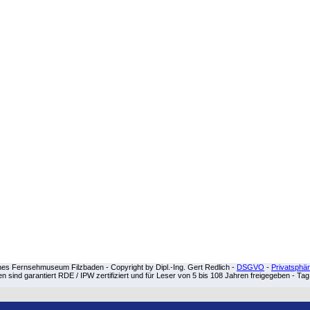
hes Fernsehmuseum Filzbaden - Copyright by Dipl.-Ing. Gert Redlich -
DSGVO
-
Privatsphä
ten sind garantiert RDE / IPW zertifiziert und für Leser von 5 bis 108 Jahren freigegeben - Ta