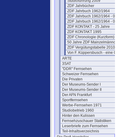
Studioführung 2009
ZDF Jahrbücher
ZDF Jahrbuch 1962/1964
ZDF Jahrbuch 1962/1964 - 02
ZDF Jahrbuch 1962/1964 - 03
ZDF KONTAKT - 25 Jahre
ZDF KONTAKT 1995
ZDF Chronologie (Kurzform)
50 Jahre ZDF Mainzelmännchen
ZDF Vergütungstabelle 2010
Von F. Küppersbusch - eine Glosse ?
ARTE
3SAT
"DDR" Fernsehen
Schweizer Fernsehen
Die Privaten
Der Museums-Sender I
Der Museums-Sender II
Der AFN Frankfurt
Sportfernsehen
Werbe-Fernsehen 1971
Studiobetrieb 1960
Hinter den Kulissen
Fernsehzuschauer Statistiken
Leserbriefe zum Fernsehen
Teil-Inhaltsverzeichnis