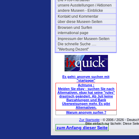
Die Profi-Hersteller
unsere Ausstellungen / Aktionen
andere Museen - Einblicke
Kontakt und Kommentar
über diese Museen-Seiten
Browsen und Surfen
international page
Impressum der Museen-Seiten
Die schnelle Suche .....
"Werbung Dezent"
Es geht: anonym suchen mit
"startpage"
Achtung :
Meiden Sie ebay - suchen Sie nach
Alternativen. ebay hat seine "rules"
drastisch geändert. Ab Juli keine
Barzahlungen und Bank
Überweisungen mehr. Es gibt
Alternativen.
Warum anonym surfen ?
Zur Startseite
- © 2006 / 2026 - Deutsc
Bitte einfach nur lächeln: Diese Sei
zum Anfang dieser Seite