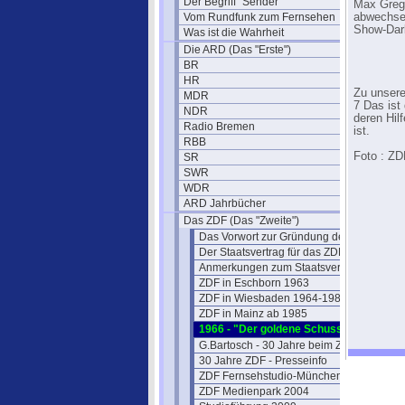
Der Begriff "Sender"
Max Grege
Vom Rundfunk zum Fernsehen
abwechsel
Show-Dar
Was ist die Wahrheit
Die ARD (Das "Erste")
BR
HR
Zu unser
MDR
7 Das ist
NDR
deren Hil
Radio Bremen
ist.
RBB
Foto : ZD
SR
SWR
WDR
ARD Jahrbücher
Das ZDF (Das "Zweite")
Das Vorwort zur Gründung des ZDF
Der Staatsvertrag für das ZDF
Anmerkungen zum Staatsvertrag
ZDF in Eschborn 1963
ZDF in Wiesbaden 1964-1984
ZDF in Mainz ab 1985
1966 - "Der goldene Schuss" Fotos
G.Bartosch - 30 Jahre beim ZDF
30 Jahre ZDF - Presseinfo
ZDF Fernsehstudio-München
ZDF Medienpark 2004