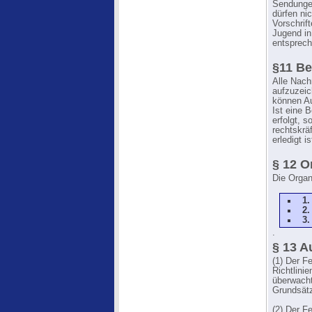
Sendungen
dürfen ni
Vorschrif
Jugend in
entsprec
§11 B
Alle Nach
aufzuzeic
können Au
Ist eine 
erfolgt, 
rechtskrä
erledigt is
§ 12 O
Die Organ
1.
2.
3.
.
§ 13 A
(1) Der F
Richtlini
überwacht
Grundsät
(2) Der F