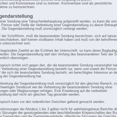
ichten und Kommentare sind zu trennen. Kommentare sind als persönliche
nahme zu kennzeichnen.
gendarstellung
n einer Sendung eine Tatsachenbehauptung aufgestellt worden, so kann die unmi
e Person oder Stelle die Verbreitung einer Gegendarstellung zu dieser Behaup
. Die Gegendarstellung muß unverzüglich verlangt werden.
f der Schriftform, muß die beanstandete Sendung bezeichnen, sich auf tatsäc
eschränken, darf keinen strafbaren Inhalt haben und muß von der betroffen
e unterzeichnet sein.
begründete Zweifel an der Echtheit der Unterschrift, so kann deren Beglaubi
werden. Die Gegendarstellung darf den Umfang des beanstandeten Teils der 
entlich übersteigen.
nspruch richtet sich gegen den, der die beanstandete Sendung veranstaltet ha
ur Verbreitung einer Gegendarstellung besteht nur, wenn und soweit die Person
uf die sich die beanstandete Sendung bezieht, ein berechtigtes Interesse an de
ng der Gegendarstellung hat.
erbreitung der Gegendarstellung muß unverzüglich für den gleichen Bereich, s
ichwertigen Sendezeit wie die Verbreitung der beanstandeten Sendung ohne
ungen oder Weglassungen erfolgen. Eine Erwiderung auf die verbreitete
tellung darf nicht am gleichen Tag gesendet werden.
nspruch kann vor den ordentlichen Gerichten geltend gemacht werden.
estimmungen der Absätze 1 bis 3 gelten nicht für wahrheitsgetreue Berichte ü
he Sitzungen der gesetzgebenden oder beschließenden Körperschaften des Bu
er Gemeinden und der Gemeindeverbände, öffentliche Sitzungen der Gerichte 