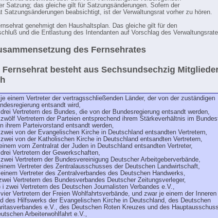
er Satzung; das gleiche gilt für Satzungsänderungen. Sofern der
t Satzungsänderungen beabsichtigt, ist der Verwaltungsrat vorher zu hören.
ernsehrat genehmigt den Haushaltsplan. Das gleiche gilt für den
chluß und die Entlastung des Intendanten auf Vorschlag des Verwaltungsrate
Zusammensetzung des Fernsehrates
r Fernsehrat besteht aus Sechsundsechzig Mitgliede
ch
 je einem Vertreter der vertragsschließenden Länder, der von der zuständigen
ndesregierung entsandt wird,
 drei Vertretern des Bundes, die von der Bundesregierung entsandt werden,
 zwölf Vertretern der Parteien entsprechend ihrem Stärkeverhältnis im Bundes
n ihrem Parteivorstand entsandt werden,
 zwei von der Evangelischen Kirche in Deutschland entsandten Vertretern,
 zwei von der Katholischen Kirche in Deutschland entsandten Vertretern,
 einem vom Zentralrat der Juden in Deutschland entsandten Vertreter,
 drei Vertretern der Gewerkschaften,
 zwei Vertretern der Bundesvereinigung Deutscher Arbeitgeberverbände,
 einem Vertreter des Zentralausschusses der Deutschen Landwirtschaft,
 einem Vertreter des Zentralverbandes des Deutschen Handwerks,
 zwei Vertretern des Bundesverbandes Deutscher Zeitungsverleger,
 i zwei Vertretern des Deutschen Journalisten Verbandes e.V.,
 vier Vertretern der Freien Wohlfahrtsverbände, und zwar je einem der Inneren
d des Hilfswerks der Evangelischen Kirche in Deutschland, des Deutschen
ritasverbandes e.V., des Deutschen Roten Kreuzes und des Hauptausschus
utschen Arbeiterwohlfahrt e.V.,