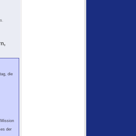
s.
rn,
tag, die
 Mission
ses der