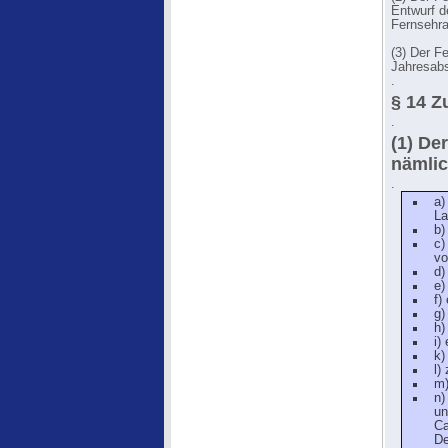
Entwurf d
Fernsehra
(3) Der F
Jahresabs
.
§ 14 
.
(1) De
nämli
.
a)
La
b)
c)
vo
d)
e)
f)
g)
h)
i)
k)
l)
m)
n)
un
Ca
De