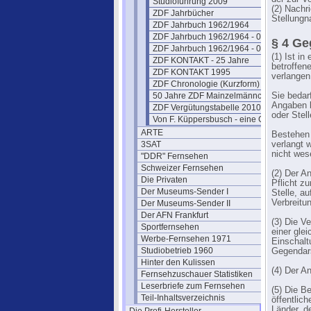
Studioführung 2009
(2) Nachr
ZDF Jahrbücher
Stellung
ZDF Jahrbuch 1962/1964
ZDF Jahrbuch 1962/1964 - 02
§ 4 Ge
ZDF Jahrbuch 1962/1964 - 03
(1) Ist i
ZDF KONTAKT - 25 Jahre
betroffen
ZDF KONTAKT 1995
verlangen
ZDF Chronologie (Kurzform)
50 Jahre ZDF Mainzelmännchen
Sie bedar
Angaben b
ZDF Vergütungstabelle 2010
oder Stell
Von F. Küppersbusch - eine Glosse ?
ARTE
Bestehen 
3SAT
verlangt 
nicht wes
"DDR" Fernsehen
Schweizer Fernsehen
(2) Der A
Die Privaten
Pflicht z
Der Museums-Sender I
Stelle, a
Verbreitu
Der Museums-Sender II
Der AFN Frankfurt
(3) Die V
Sportfernsehen
einer gle
Werbe-Fernsehen 1971
Einschalt
Studiobetrieb 1960
Gegendars
Hinter den Kulissen
(4) Der A
Fernsehzuschauer Statistiken
Leserbriefe zum Fernsehen
(5) Die B
Teil-Inhaltsverzeichnis
öffentlic
Länder, d