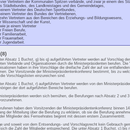
 vier Vertretern der Kommunalen Spitzen verbände, und zwar je einem des St
s Städtebundes, des Landkreistages und des Gemeindetages,
 einem Vertreter des Deutschen Sportbundes,
 einem Vertreter des Bundes der Vertriebenen,
 zehn Vertretern aus den Bereichen des Erziehungs- und Bildungswesens,
r Wissenschaft und der Kunst,
wie je einem Vertreter
r Freien Berufe,
r Familienarbeit,
r Frauenarbeit,
r Jugendarbeit.
 (8)
nter Absatz 1 Buchst, g) bis q) aufgeführten Vertreter werden auf Vorschlag der
ten Verbände und Organisationen durch die Ministerpräsidenten berufen. Die
isationen haben in ihre Vorschläge die dreifache Zahl der auf sie entfallenden
en. Der Vorsitzende der Ministerpräsidentenkonferenz bestimmt, bis zu we
 die Vorschlagslisten einzureichen sind.
nter Absatz 1 Buchst, r) aufgeführten Vertreter werden von den Ministerpräsid
örigen der dort aufgeführten Bereiche berufen.
inisterpräsidenten werden sich bemühen, die Berufungen nach Absatz 2 und 3
 vorzunehmen.
erufenen haben dem Vorsitzenden der Ministerpräsidentenkonferenz binnen 1
ng der Mitteilung über die Berufung zu erklären, ob sie die Berufung annehm
der Mitglieder des Fernsehrates beginnt mit dessen erstem Zusammentritt.
ge und soweit von dem Entsendungs- und Vorschlagsrecht kein Gebrauch gem
 sich die Zahl der Mitglieder entsprechend. Die unter Absatz 1 Buchst, c) bis r