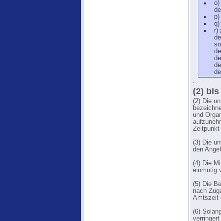
o)
de
p)
q)
r)
de
so
de
de
de
de
.
(2) bis
(2) Die u
bezeichne
und Organ
aufzunehm
Zeitpunkt
(3) Die u
den Angeh
(4) Die M
einmütig
(5) Die B
nach Zuga
Amtszeit 
(6) Solan
verringert