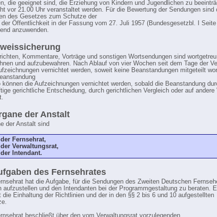
, die geeignet sind, die Erziehung von Kindern und Jugendlichen zu beeinträ
cht vor 21.00 Uhr veranstaltet werden. Für die Bewertung der Sendungen sind 
ten des Gesetzes zum Schutze der
 der Öffentlichkeit in der Fassung vom 27. Juli 1957 (Bundesgesetzbl. I Seite
hend anzuwenden.
eweissicherung
richten, Kommentare, Vorträge und sonstigen Wortsendungen sind wortgetreu
hnen und aufzubewahren. Nach Ablauf von vier Wochen seit dem Tage der Ve
fzeichnungen vernichtet werden, soweit keine Beanstandungen mitgeteilt wor
Beanstandung
so können die Aufzeichnungen vernichtet werden, sobald die Beanstandung dur
ftige gerichtliche Entscheidung, durch gerichtlichen Vergleich oder auf ander
t.
rgane der Anstalt
e der Anstalt sind
 der Fernsehrat,
 der Verwaltungsrat,
 der Intendant.
ufgaben des Fernsehrates
ernsehrat hat die Aufgabe, für die Sendungen des Zweiten Deutschen Fernse
en aufzustellen und den Intendanten bei der Programmgestaltung zu beraten. E
 die Einhaltung der Richtlinien und der in den §§ 2 bis 6 und 10 aufgestellten
ze.
ernsehrat beschließt über den vom Verwaltungsrat vorzulegenden