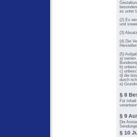
Gestaltun
besondere
es unter 
(2) Es wir
und soweit
(3) Absat
(4) Die V
Hersteller
(5) Aufga
a) seinen
Bundesrep
b) unbesc
c) unbesc
d) die bür
durch ric
e) Grundre
.
§ 8 Be
Für Inhal
verantwort
§ 9 Au
Die Ansta
Sendunge
§ 10 J