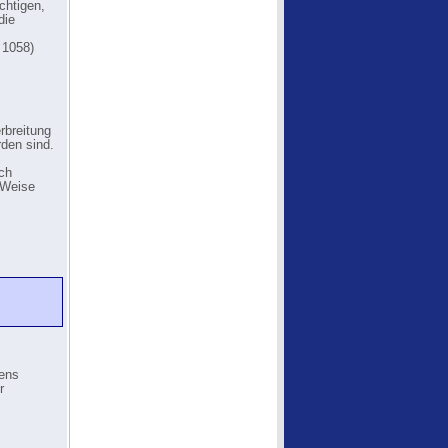
chtigen,
die
 1058)
rbreitung
den sind.
ch
e Weise
hens
r