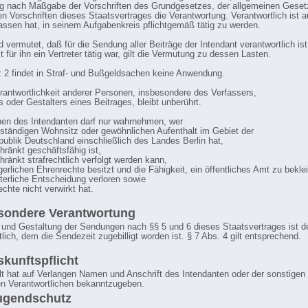
g nach Maßgabe der Vorschriften des Grundgesetzes, der allgemeinen Geset
n Vorschriften dieses Staatsvertrages die Verantwortung. Verantwortlich ist 
lassen hat, in seinem Aufgabenkreis pflichtgemäß tätig zu werden.
d vermutet, daß für die Sendung aller Beiträge der Intendant verantwortlich ist
 für ihn ein Vertreter tätig war, gilt die Vermutung zu dessen Lasten.
z 2 findet in Straf- und Bußgeldsachen keine Anwendung.
erantwortlichkeit anderer Personen, insbesondere des Verfassers,
s oder Gestalters eines Beitrages, bleibt unberührt.
ben des Intendanten darf nur wahrnehmen, wer
 ständigen Wohnsitz oder gewöhnlichen Aufenthalt im Gebiet der
ublik Deutschland einschließlich des Landes Berlin hat,
hränkt geschäftsfähig ist,
hränkt strafrechtlich verfolgt werden kann,
gerlichen Ehrenrechte besitzt und die Fähigkeit, ein öffentliches Amt zu bekle
hterliche Entscheidung verloren sowie
chte nicht verwirkt hat.
sondere Verantwortung
t und Gestaltung der Sendungen nach §§ 5 und 6 dieses Staatsvertrages ist d
lich, dem die Sendezeit zugebilligt worden ist. § 7 Abs. 4 gilt entsprechend.
skunftspflicht
lt hat auf Verlangen Namen und Anschrift des Intendanten oder der sonstigen 
n Verantwortlichen bekanntzugeben.
ugendschutz