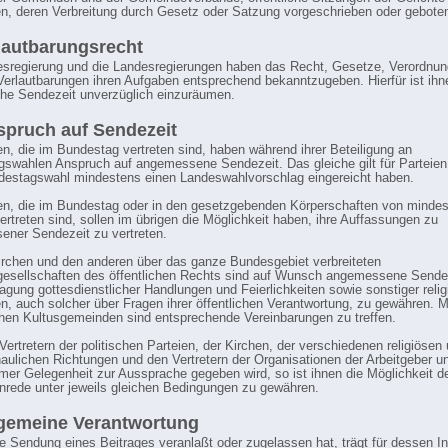
, deren Verbreitung durch Gesetz oder Satzung vorgeschrieben oder geboten
lautbarungsrecht
sregierung und die Landesregierungen haben das Recht, Gesetze, Verordnu
Verlautbarungen ihren Aufgaben entsprechend bekanntzugeben. Hierfür ist ihn
iche Sendezeit unverzüglich einzuräumen.
spruch auf Sendezeit
ien, die im Bundestag vertreten sind, haben während ihrer Beteiligung an
swahlen Anspruch auf angemessene Sendezeit. Das gleiche gilt für Parteien,
destagswahl mindestens einen Landeswahlvorschlag eingereicht haben.
ien, die im Bundestag oder in den gesetzgebenden Körperschaften von mindes
ertreten sind, sollen im übrigen die Möglichkeit haben, ihre Auffassungen zu
ner Sendezeit zu vertreten.
irchen und den anderen über das ganze Bundesgebiet verbreiteten
gesellschaften des öffentlichen Rechts sind auf Wunsch angemessene Sendez
ragung gottesdienstlicher Handlungen und Feierlichkeiten sowie sonstiger relig
, auch solcher über Fragen ihrer öffentlichen Verantwortung, zu gewähren. M
schen Kultusgemeinden sind entsprechende Vereinbarungen zu treffen.
Vertretern der politischen Parteien, der Kirchen, der verschiedenen religiösen
aulichen Richtungen und den Vertretern der Organisationen der Arbeitgeber u
mer Gelegenheit zur Aussprache gegeben wird, so ist ihnen die Möglichkeit d
rede unter jeweils gleichen Bedingungen zu gewähren.
lgemeine Verantwortung
ie Sendung eines Beitrages veranlaßt oder zugelassen hat, trägt für dessen In