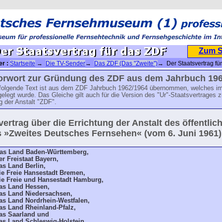
Zum 
er :
Startseite
→
Die TV-Sender
→
Das ZDF (Das "Zweite")
→ Der Staatsvertrag fü
orwort zur Gründung des ZDF aus dem Jahrbuch 196
folgende Text ist aus dem ZDF Jahrbuch 1962/1964 übernommen, welches im
elegt wurde. Das Gleiche gilt auch für die Version des "Ur"-Staatsvertrages z
g der Anstalt "ZDF".
vertrag über die Errichtung der Anstalt des öffentlic
 »Zweites Deutsches Fernsehen« (vom 6. Juni 1961)
as Land Baden-Württemberg,
er Freistaat Bayern,
as Land Berlin,
ie Freie Hansestadt Bremen,
ie Freie und Hansestadt Hamburg,
as Land Hessen,
as Land Niedersachsen,
as Land Nordrhein-Westfalen,
as Land Rheinland-Pfalz,
as Saarland und
as Land Schleswig-Holstein