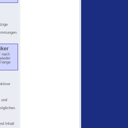
tzige
stimmungen.
iker
 nach
wieder
d lange
ektiver
n und
öglichen.
nd Inhalt