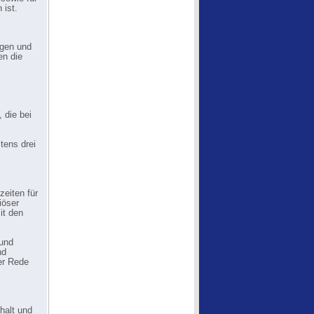
 ist.
ngen und
en die
 die bei
tens drei
eiten für
iöser
it den
 und
nd
er Rede
halt und