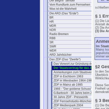
Der Begriff "Sender"
Vom Rundfunk zum Fernsehen
schließen
Was ist die Wahrheit
.
Die ARD (Das "Erste")
§ 1 Er
BR
(1) Die L
HR
Anstalt d
MDR
(2) Die A
NDR
(3) Die A
Radio Bremen
.
RBB
Anmerk
SR
Im Staat
SWR
Mainz ko
WDR
populisti
ARD Jahrbücher
immer wi
Das ZDF (Das "Zweite")
.
Das Vorwort zur Gründung des ZDF
§2 Ges
Der Staatsvertrag für das ZDF
In den Se
Anmerkungen zum Staatsvertrag
Überblick
ZDF in Eschborn 1963
Wirklichke
ZDF in Wiesbaden 1964-1984
ZDF in Mainz ab 1985
Diese Sen
Freiheit 
1966 - "Der goldene Schuss" Fotos
demokrati
G.Bartosch - 30 Jahre beim ZDF
30 Jahre ZDF - Presseinfo
§ 3 Be
ZDF Fernsehstudio-München
ZDF Medienpark 2004
(1) Die B
der zur V