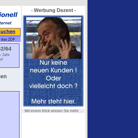
- Werbung Dezent -
Suchen
r das ZDF
2/64
 Jahr
ur
hen
Mit einem Klick wissen Sie mehr . .