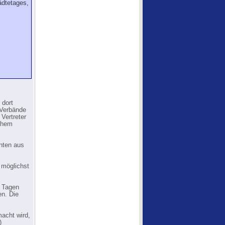
ädtetages,
 dort
 Verbände
 Vertreter
lchem
enten aus
 möglichst
4 Tagen
en. Die
acht wird,
)