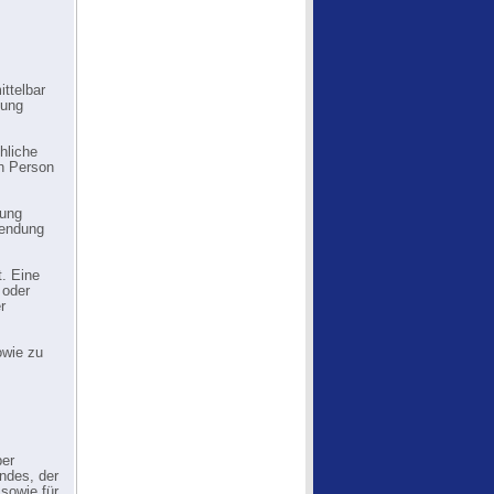
ttelbar
tung
hliche
en Person
gung
Sendung
t. Eine
 oder
r
owie zu
ber
ndes, der
sowie für