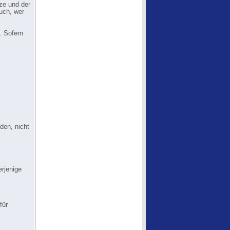
ze und der
auch, wer
. Sofern
iden, nicht
erjenige
für