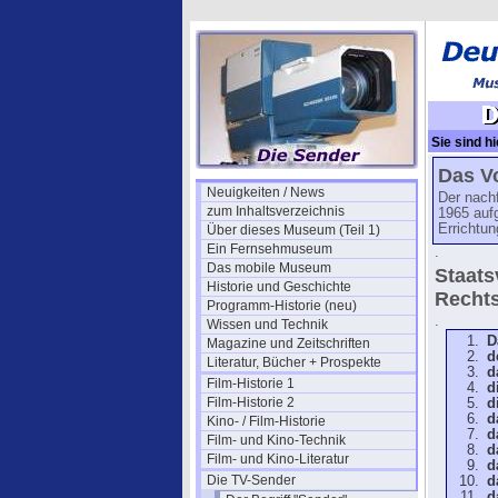
Sie sind hi
Das V
Neuigkeiten / News
Der nach
zum Inhaltsverzeichnis
1965 aufg
Errichtun
Über dieses Museum (Teil 1)
Ein Fernsehmuseum
.
Das mobile Museum
Staats
Historie und Geschichte
Rechts
Programm-Historie (neu)
.
Wissen und Technik
D
Magazine und Zeitschriften
d
Literatur, Bücher + Prospekte
d
Film-Historie 1
d
Film-Historie 2
d
d
Kino- / Film-Historie
d
Film- und Kino-Technik
d
Film- und Kino-Literatur
d
Die TV-Sender
d
d