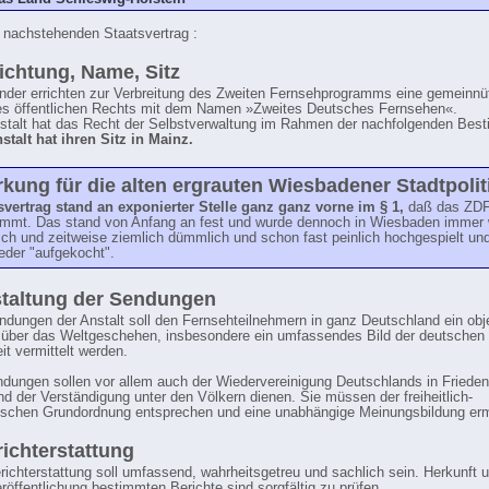
 nachstehenden Staatsvertrag :
richtung, Name, Sitz
änder errichten zur Verbreitung des Zweiten Fernsehprogramms eine gemeinnü
es öffentlichen Rechts mit dem Namen »Zweites Deutsches Fernsehen«.
nstalt hat das Recht der Selbstverwaltung im Rahmen der nachfolgenden Be
nstalt hat ihren Sitz in Mainz.
ung für die alten ergrauten Wiesbadener Stadtpolit
svertrag stand an exponierter Stelle ganz ganz vorne im § 1,
daß das ZDF
mmt. Das stand von Anfang an fest und wurde dennoch in Wiesbaden immer 
sch und zeitweise ziemlich dümmlich und schon fast peinlich hochgespielt un
eder "aufgekocht".
taltung der Sendungen
ndungen der Anstalt soll den Fernsehteilnehmern in ganz Deutschland ein obj
 über das Weltgeschehen, insbesondere ein umfassendes Bild der deutschen
it vermittelt werden.
dungen sollen vor allem auch der Wiedervereinigung Deutschlands in Friede
und der Verständigung unter den Völkern dienen. Sie müssen der freiheitlich-
schen Grundordnung entsprechen und eine unabhängige Meinungsbildung erm
richterstattung
erichterstattung soll umfassend, wahrheitsgetreu und sachlich sein. Herkunft u
eröffentlichung bestimmten Berichte sind sorgfältig zu prüfen.