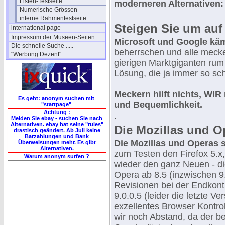
Listen-Testseite
moderneren Alternativen:
Numerische Grössen
interne Rahmentestseite
Steigen Sie um auf 
international page
Impressum der Museen-Seiten
Microsoft und Google kä
Die schnelle Suche .....
beherrschen und alle mecke
"Werbung Dezent"
gierigen Marktgiganten ru
Lösung, die ja immer so sch
Meckern hilft nichts, WI
Es geht: anonym suchen mit
und Bequemlichkeit.
"startpage"
Achtung :
.
Meiden Sie ebay - suchen Sie nach
Alternativen. ebay hat seine "rules"
Die Mozillas und Op
drastisch geändert. Ab Juli keine
Barzahlungen und Bank
Die Mozillas und Operas 
Überweisungen mehr. Es gibt
Alternativen.
zum Testen den Firefox 5.x,
Warum anonym surfen ?
wieder den ganz Neuen - die
Opera ab 8.5 (inzwischen 9.
Revisionen bei der Endkont
9.0.0.5 (leider die letzte V
exzellentes Browser Kont
wir noch Abstand, da der be