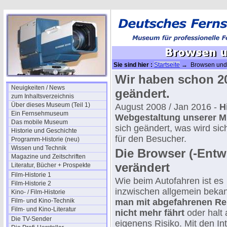
Sie sind hier :
Startseite
→ Browsen und 
Wir haben schon 20
Neuigkeiten / News
geändert.
zum Inhaltsverzeichnis
Über dieses Museum (Teil 1)
August 2008 / Jan 2016 -
H
Ein Fernsehmuseum
Webgestaltung unserer M
Das mobile Museum
sich geändert, was wird sic
Historie und Geschichte
für den Besucher.
Programm-Historie (neu)
Wissen und Technik
Die Browser (-Entw
Magazine und Zeitschriften
verändert
Literatur, Bücher + Prospekte
Film-Historie 1
Wie beim Autofahren ist es
Film-Historie 2
inzwischen allgemein beka
Kino- / Film-Historie
Film- und Kino-Technik
man mit abgefahrenen Re
Film- und Kino-Literatur
nicht mehr fährt
oder halt 
Die TV-Sender
eigenens Risiko. Mit den Int