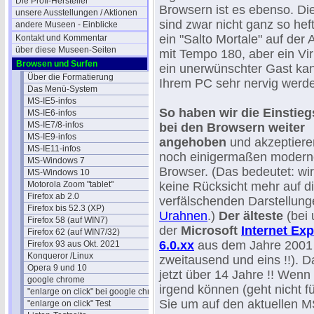
Die Profi-Hersteller
Browsern ist es ebenso. Di
unsere Ausstellungen / Aktionen
sind zwar nicht ganz so heft
andere Museen - Einblicke
ein "Salto Mortale" auf der
Kontakt und Kommentar
über diese Museen-Seiten
mit Tempo 180, aber ein Vi
Browsen und Surfen
ein unerwünschter Gast ka
Über die Formatierung
Ihrem PC sehr nervig werd
Das Menü-System
MS-IE5-infos
So haben wir die Einstie
MS-IE6-infos
MS-IE7/8-infos
bei den Browsern weiter
MS-IE9-infos
angehoben
und akzeptiere
MS-IE11-infos
noch einigermaßen modern
MS-Windows 7
Browser. (Das bedeutet: w
MS-Windows 10
Motorola Zoom "tablet"
keine Rücksicht mehr auf d
Firefox ab 2.0
verfälschenden Darstellun
Firefox bis 52.3 (XP)
Urahnen
.)
Der älteste
(bei 
Firefox 58 (auf WIN7)
der
Microsoft
Internet Exp
Firefox 62 (auf WIN7/32)
6.0.xx
aus dem Jahre 2001 
Firefox 93 aus Okt. 2021
Konqueror /Linux
zweitausend und eins !!). D
Opera 9 und 10
jetzt über 14 Jahre !! Wenn
google chrome
irgend können (geht nicht f
"enlarge on click" bei google chrome
Sie um auf den aktuellen 
"enlarge on click" Test