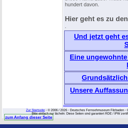
hundert davon.
Hier geht es zu den 
.
Und jetzt geht e
S
Eine ungewohnte 
Grundsätzlich
Unsere Auffassu
Zur Startseite
- © 2006 / 2026 - Deutsches Fernsehmuseum Filzbaden - Cop
Bitte einfach nur lächeln: Diese Seiten sind garantiert RDE / IPW zert
zum Anfang dieser Seite