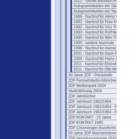
2012 - Günter Bartosch erinnert sich
Autogrammkarten der Stars
Autogrammkarten der Stars (2)
1989 - Nachruf für Heinz Werner
1992 - Nachruf für Frau Karolus
1992 - Nachruf für Vico Torriani
1993 - Nachruf für Rolf Merz
1995 - Nachruf für Wim Thoelke
1995 - weitere Nachrufe
1998 - Nachruf für Hannes Schmid
2001 - Nachruf für Hans Rosenthal
2009 - Nachruf für Hans-J. Rödel
2011 - Nachruf für Ehrenfried Klauer
2011 - Nachruf für Otto Meissner
30 Jahre ZDF - Presseinfo
ZDF Fernsehstudio-München
ZDF Medienpark 2004
Studioführung 2009
ZDF Jahrbücher
ZDF Jahrbuch 1962/1964
ZDF Jahrbuch 1962/1964 - 02
ZDF Jahrbuch 1962/1964 - 03
ZDF KONTAKT - 25 Jahre
ZDF KONTAKT 1995
ZDF Chronologie (Kurzform)
50 Jahre ZDF Mainzelmännchen
ZDF Vergütungstabelle 2010