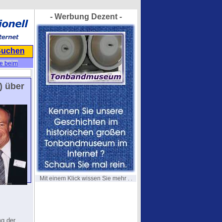
- Werbung Dezent -
Suchen
re beim
) über
Mit einem Klick wissen Sie mehr . .
mg der