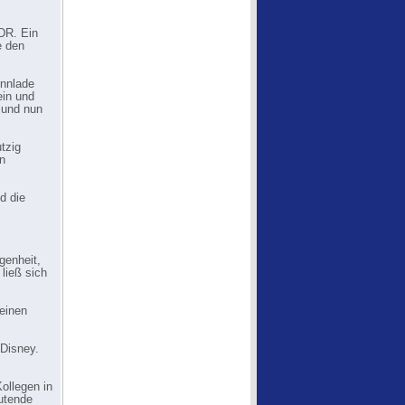
DDR. Ein
e den
innlade
ein und
, und nun
utzig
an
d die
genheit,
ließ sich
seinen
Disney.
ollegen in
eutende