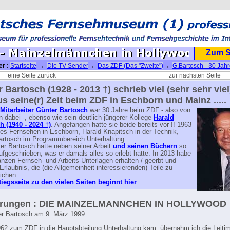
Zum 
er :
Startseite
→
Die TV-Sender
→
Das ZDF (Das "Zweite")
→
G.Bartosch - 30 Jah
 - Mainzelmännchen in Hollywood
eine Seite zurück
zur nächsten Seite
 Bartosch (1928 - 2013 †) schrieb viel (sehr sehr viel
s seine(r) Zeit beim ZDF in Eschborn und Mainz .....
Mitarbeiter Günter Bartosch
war 30 Jahre beim ZDF - also von
 dabei -, ebenso wie sein deutlich jüngerer Kollege
Harald
h (1940 - 2024 †)
. Angefangen hatte sie beide bereits vor !! 1963
es Fernsehen in Eschborn, Harald Knapitsch in der Technik,
artosch im Programmbereich Unterhaltung.
er Bartosch hatte neben seiner Arbeit
und seinen Büchern
so
ufgeschrieben, was er damals alles so erlebt hatte. In 2013 habe
anzen Fernseh- und Arbeits-Unterlagen erhalten / geerbt und
Erlaubnis, die (die Allgemeinheit interessierenden) Teile zu
lichen.
tiegsseite zu den vielen Seiten beginnt hier
.
erungen : DIE MAINZELMANNCHEN IN HOLLYWOOD
er Bartosch am 9. März 1999
962 zum ZDF in die Hauptabteilung Unterhaltung kam, übernahm ich die Leiti