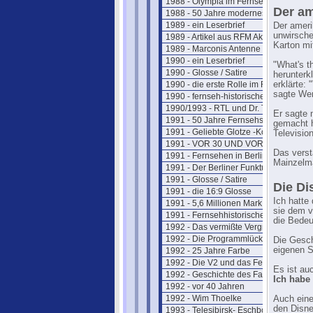
1988 - Olympia im Fernsehen
Der am
1988 - 50 Jahre modernes Fernsehen
1989 - ein Leserbrief
Der ameri
unwirsche
1989 - Artikel aus RFM Aktuell
Karton mi
1989 - Marconis Antenne
1990 - ein Leserbrief
"What's t
1990 - Glosse / Satire
herunterk
1990 - die erste Rolle im Fernsehen
erklärte:
sagte Wer
1990 - fernseh-historischer Rückblick
1990/1993 - RTL und Dr. Thoma
Er sagte 
1991 - 50 Jahre Fernsehshow
gemacht h
1991 - Geliebte Glotze -Kommentar
Televisio
1991 - VOR 30 UND VOR 40 JAHREN
Das verst
1991 - Fernsehen in Berlin 1950
Mainzelmä
1991 - Der Berliner Funkturm
1991 - Glosse / Satire
Die Di
1991 - die 16:9 Glosse
Ich hatte
1991 - 5,6 Millionen Mark
sie dem v
1991 - Fernsehhistorischer Rückblick
die Bedeu
1992 - Das vermißte Vergnügen
1992 - Die Programmlücke im Fernse
Die Gesch
eigenen 
1992 - 25 Jahre Farbe
1992 - Die V2 und das Fernsehen
Es ist au
1992 - Geschichte des Farbferns.
Ich habe
1992 - vor 40 Jahren
1992 - Wim Thoelke
Auch eine
den Disne
1993 - Telesibirsk- Eschborns Urzeit