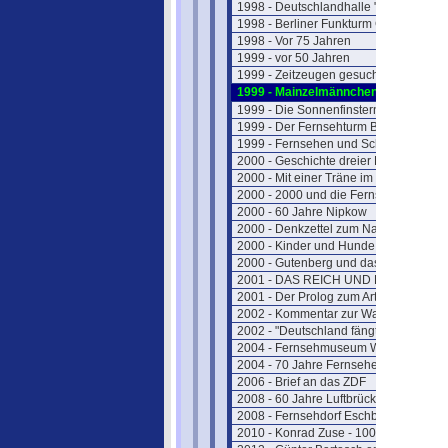
1998 - Deutschlandhalle "Geschlossen
1998 - Berliner Funkturm GESPRENGT
1998 - Vor 75 Jahren
1999 - vor 50 Jahren
1999 - Zeitzeugen gesucht
1999 - Mainzelmännchen in Hollywoo
1999 - Die Sonnenfinsternis
1999 - Der Fernsehturm Berlin(Ost)
1999 - Fernsehen und Schutzheilige
2000 - Geschichte dreier Fernsehtürm
2000 - Mit einer Träne im Knopfloch
2000 - 2000 und die Fernsehgeschich
2000 - 60 Jahre Nipkow
2000 - Denkzettel zum Nachdenken
2000 - Kinder und Hunde
2000 - Gutenberg und das Fernsehen
2001 - DAS REICH UND DER BUND
2001 - Der Prolog zum Artikel
2002 - Kommentar zur Wahl
2002 - "Deutschland fängt neu an ....."
2004 - Fernsehmuseum Wiesbaden
2004 - 70 Jahre Fernsehen
2006 - Brief an das ZDF
2008 - 60 Jahre Luftbrücke
2008 - Fernsehdorf Eschborn
2010 - Konrad Zuse - 100 Jahre