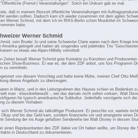
 "Öffentliche (Fremd-) Veranstaltungen". Solch ein Unikum gab es mal.
ete, daß in meinem Ressort öffentliche Veranstaltungen mit Auftragsproduze
hrt werden sollten. Dadurch kam ich wieder zusammen mit dem agilen Schwe
en Werner Schmid, mit dem ich im RIAS-Berlin schon Musiktitel im Schweize
enommen hatte.
chweizer Werner Schmid
hmid, sein Bruder Jo und seine Schwester Claire waren nach dem Kriege kr
h Amerika getingelt und hatten als singendes und jodelndes Trio "Geschwiste
anern so etwas wie Alpen-Hillbilly vermittelt.
n Zeiten besaß Werner Schmid gute Kontakte zu Künstlern und Produzenten
schen Show-Business. Er war es, der dem ZDF anbot, uns fürs Programm Di
 zu vermitteln.
egeistert von diesem Vorschlag und hatte keine Mühe, meinen Chef Otto Mei
tung dieses Angebots zu überzeugen.
waren in Mainz, und in den Leitungsebnen des Hauses schien es Bedenken z
t hielt man - klassikerbewußt -, wie das damals nicht selten vorkam, Walt Dis
ickfiguren für typisch amerikanische Subkultur. Jedenfalls verzögerte sich die
ng zu diesem Vorhaben.
 sich Werner Schmid als tatkräftiger Produzent. Er preschte vor, wartete nicht
e Okay und bis das Geld kam, sondern finanzierte vor und arrangierte einen D
rste Sendung der ins Auge gefaßten Sendereihe bei Walt Disney in dessen Stu
 er einen Repräsentanten des ZDF dabei vor Ort haben wollte, um Disney die S
ntakte in Deutschland zu dokumentieren.