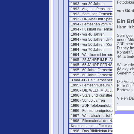
Fotodokum
1993 - vor 30 Jahren
1993 - August - Pensionierung
von Günt
1993 - Satelliten-Fernsehen
.
1993 - UR-Knall mit Spätfolgen
Ein Br
1994 - Fernsehen vom Mond
Herrn Hub
1994 - Fussball im Fernsehen
1994 - vor 40 Jahren
Sehr geeh
1994 - vor 50 Jahren Ur-"ARTE"
unser Mit
ZDF betre
1994 - vor 50 Jahren (Kurzform)
Disney im
1994 - vor 70 Jahren
Kontakt", 
1994 - Was kommt im neuen Jahr ?
-Mitarbeite
1995 - 25 JAHRE IM BLAUEN STUDIO
1995 - 65 JAHRE FERNSEHSPIEL
Wir würde
(Micky zi
1995 - 60 Jahre Fernsehen (kurz)
Genehmig
1995 - 60 Jahre Fernsehen (lang)
3 mal 90 - Hält Fernsehen jung ?
Die Vorla
1995 - Fernsehmuseum Mainz
Bitte übe
Bartosch 
1996 - DIE WELT IM BULLAUGE
1996 - Stars und Künstler
Vielen D
1996 - Vor 60 Jahren
.
1996 - ZDF Telefonerlebnisse
1996 - Fernsehereignisse in 1997
1997 - Was falsch ist, ist falsch
1998 - Filmmaterial der Nazizeit
Kommentar zum Filmmaterial
1998 - Das Bildtelefon kommt