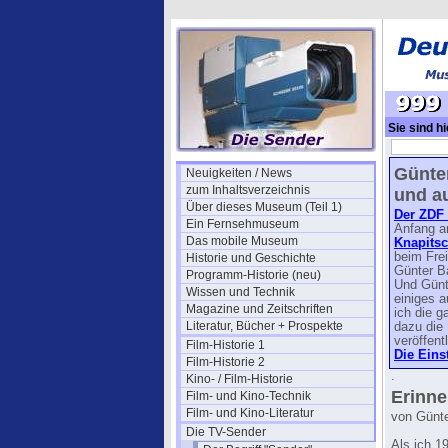
Sie sind hi
ZDF
→ 1999
Günter
Neuigkeiten / News
zum Inhaltsverzeichnis
und au
Über dieses Museum (Teil 1)
Der ZDF 
Ein Fernsehmuseum
Anfang an
Das mobile Museum
Knapitsc
beim Frei
Historie und Geschichte
Günter B
Programm-Historie (neu)
Und Günt
Wissen und Technik
einiges a
Magazine und Zeitschriften
ich die g
Literatur, Bücher + Prospekte
dazu die 
veröffent
Film-Historie 1
Die Eins
Film-Historie 2
.
Kino- / Film-Historie
Erinn
Film- und Kino-Technik
Film- und Kino-Literatur
von Günt
Die TV-Sender
Als ich 1