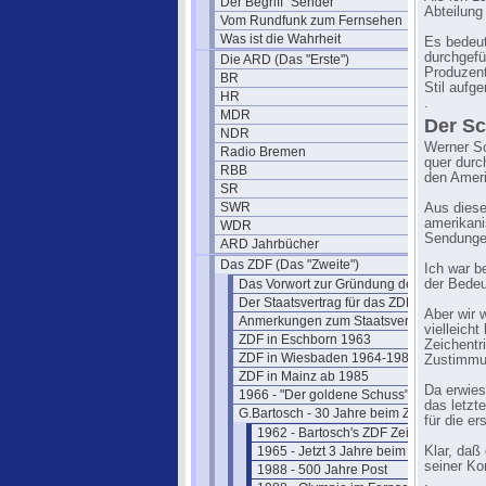
Der Begriff "Sender"
Abteilung
Vom Rundfunk zum Fernsehen
Was ist die Wahrheit
Es bedeut
durchgefü
Die ARD (Das "Erste")
Produzent
BR
Stil aufg
HR
.
MDR
Der S
NDR
Werner Sc
Radio Bremen
quer durc
RBB
den Amerik
SR
SWR
Aus diese
amerikani
WDR
Sendungen
ARD Jahrbücher
Das ZDF (Das "Zweite")
Ich war b
Das Vorwort zur Gründung des ZDF
der Bedeu
Der Staatsvertrag für das ZDF
Aber wir 
Anmerkungen zum Staatsvertrag
vielleich
ZDF in Eschborn 1963
Zeichentr
ZDF in Wiesbaden 1964-1984
Zustimmu
ZDF in Mainz ab 1985
Da erwies
1966 - "Der goldene Schuss" Fotos
das letzt
G.Bartosch - 30 Jahre beim ZDF
für die e
1962 - Bartosch's ZDF Zeit beginnt
1965 - Jetzt 3 Jahre beim ZDF
Klar, daß
seiner Ko
1988 - 500 Jahre Post
.