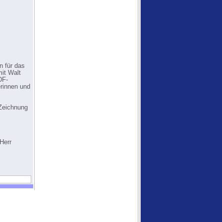
n für das
it Walt
DF-
erinnen und
-Zeichnung
Herr