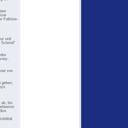
nten
izer
r Folklore-
euz und
r Schmid"
 des
sney-
ßner von
u geben;
neys
 ab, bis
rehtermin
dios.
olidität