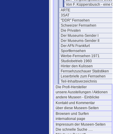
Von F. Küppersbusch - eine Glosse ?
ARTE
3SAT
"DDR" Fernsehen
Schweizer Fernsehen
Die Privaten
Der Museums-Sender I
Der Museums-Sender II
Der AFN Frankfurt
Sportfernsehen
Werbe-Fernsehen 1971
Studiobetrieb 1960
Hinter den Kulissen
Fernsehzuschauer Statistiken
Leserbriefe zum Fernsehen
Teil-Inhaltsverzeichnis
Die Profi-Hersteller
unsere Ausstellungen / Aktionen
andere Museen - Einblicke
Kontakt und Kommentar
über diese Museen-Seiten
Browsen und Surfen
international page
Impressum der Museen-Seiten
Die schnelle Suche .....