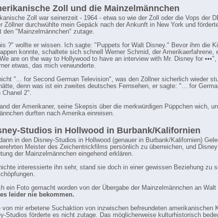
erikanische Zoll und die Mainzelmännchen
kanische Zoll war seinerzeit - 1964 - etwa so wie der Zoll oder die Vops der 
r Zöllner durchwühlte mein Gepäck nach der Ankunft in New York und fördert
t den "Mainzelmännchen" zutage.
his ?" wollte er wissen. Ich sagte: "Puppets for Walt Disney." Bevor ihm die K
lappen konnte, schaltete sich schnell Werner Schmid, der Amerikaerfahrene, 
 "We are on the way to Hollywood to have an interview with Mr. Disney for •••"
ner etwas, das mich verwunderte.
nicht "... for Second German Television", was den Zöllner sicherlich wieder st
ätte, denn was ist ein zweites deutsches Fernsehen, er sagte: "... for Germ
n Chanel 2".
and der Amerikaner, seine Skepsis über die merkwürdigen Püppchen wich, un
nnchen durften nach Amerika einreisen.
sney-Studios in Hollwood in Burbank/Kalifornien
 dann in den Disney-Studios in Hollwood (genauer in Burbank/Kalifornien) Gele
erehrten Meister des Zeichentrickfilms persönlich zu überreichen, und Disney 
tung der Mainzelmännchen eingehend erklären.
hen
ichte interessierte ihn sehr, stand sie doch in einer gewissen Beziehung zu 
Schöpfungen.
ch ein Foto gemacht worden von der Übergabe der Mainzelmännchen an Walt 
 es leider nie bekommen.
 von mir erbetene Suchaktion von inzwischen befreundeten amerikanischen K
y-Studios förderte es nicht zutage. Das möglicherweise kulturhistorisch bed