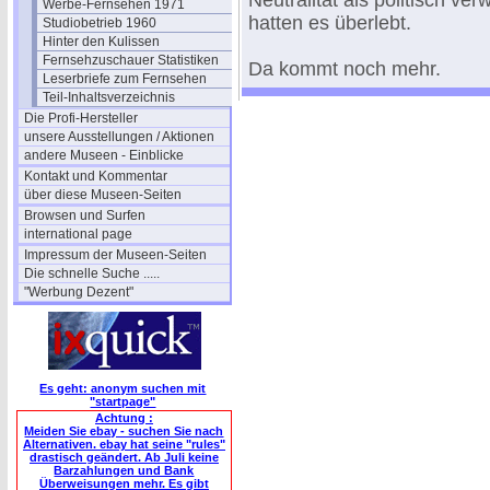
Neutralität als politisch ver
Werbe-Fernsehen 1971
hatten es überlebt.
Studiobetrieb 1960
Hinter den Kulissen
Fernsehzuschauer Statistiken
Da kommt noch mehr.
Leserbriefe zum Fernsehen
Teil-Inhaltsverzeichnis
Die Profi-Hersteller
unsere Ausstellungen / Aktionen
andere Museen - Einblicke
Kontakt und Kommentar
über diese Museen-Seiten
Browsen und Surfen
international page
Impressum der Museen-Seiten
Die schnelle Suche .....
"Werbung Dezent"
Es geht: anonym suchen mit
"startpage"
Achtung :
Meiden Sie ebay - suchen Sie nach
Alternativen. ebay hat seine "rules"
drastisch geändert. Ab Juli keine
Barzahlungen und Bank
Überweisungen mehr. Es gibt