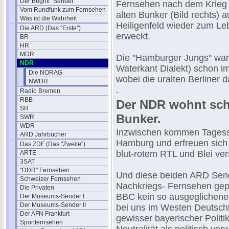
Der Begriff "Sender"
Fernsehen nach dem Krieg 
Vom Rundfunk zum Fernsehen
alten Bunker (Bild rechts) 
Was ist die Wahrheit
Heiligenfeld wieder zum Le
Die ARD (Das "Erste")
erweckt.
BR
HR
MDR
Die "Hamburger Jungs" war
NDR
Waterkant Dialekt) schon im
Die NORAG
wobei die uralten Berliner 
NWDR
.
Radio Bremen
RBB
Der NDR wohnt sch
SR
Bunker.
SWR
WDR
Inzwischen kommen Tagess
ARD Jahrbücher
Hamburg und erfreuen sich i
Das ZDF (Das "Zweite")
blut-rotem RTL und Blei v
ARTE
3SAT
"DDR" Fernsehen
Und diese beiden ARD Sen
Schweizer Fernsehen
Nachkriegs- Fernsehen gep
Die Privaten
BBC kein so ausgeglichenes
Der Museums-Sender I
Der Museums-Sender II
bei uns im Westen Deutschl
Der AFN Frankfurt
gewisser bayerischer Politi
Sportfernsehen