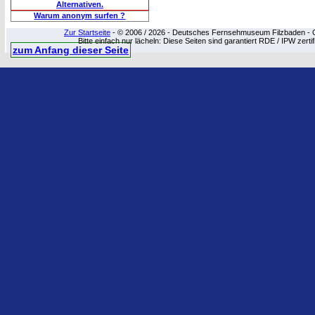
Alternativen.
Warum anonym surfen ?
Zur Startseite
- © 2006 / 2026 - Deutsches Fernsehmuseum Filzbaden - Cop
Bitte einfach nur lächeln: Diese Seiten sind garantiert RDE / IPW zert
zum Anfang dieser Seite