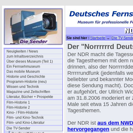
Sie sind hier :
Startseite
→
Die TV-Send
Der "Norrrrrrd Deu
Neuigkeiten / News
Der NDR macht die Tagess
zum Inhaltsverzeichnis
die Tagesthemen mit dem r
Über dieses Museum (Teil 1)
drinnen, also der Norrrrrdd
Ein Fernsehmuseum
Das mobile Museum
Rrrrrrundfunk (jedenfalls w
Historie und Geschichte
beliebter und bekannter Mo
Programm-Historie (neu)
diese Sendung macht). Doch
Wissen und Technik
er aufgehört, der Ullrich Wi
Magazine und Zeitschriften
Literatur, Bücher + Prospekte
am 31.8.2006 moderiert er 
Film-Historie 1
Male seit etwa 15 Jahren di
Film-Historie 2
Tagesthemen.
Kino- / Film-Historie
Film- und Kino-Technik
Der NDR ist
aus dem NW
Film- und Kino-Literatur
Die TV-Sender
hervorgegangen
und die h