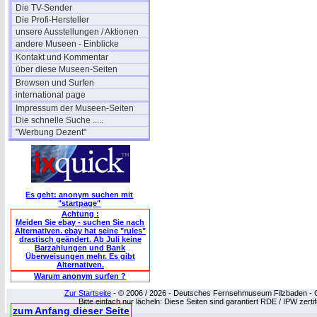
Die TV-Sender
Die Profi-Hersteller
unsere Ausstellungen / Aktionen
andere Museen - Einblicke
Kontakt und Kommentar
über diese Museen-Seiten
Browsen und Surfen
international page
Impressum der Museen-Seiten
Die schnelle Suche .....
"Werbung Dezent"
Es geht: anonym suchen mit
"startpage"
Achtung :
Meiden Sie ebay - suchen Sie nach
Alternativen. ebay hat seine "rules"
drastisch geändert. Ab Juli keine
Barzahlungen und Bank
Überweisungen mehr. Es gibt
Alternativen.
Warum anonym surfen ?
Zur Startseite
- © 2006 / 2026 - Deutsches Fernsehmuseum Filzbaden - Cop
Bitte einfach nur lächeln: Diese Seiten sind garantiert RDE / IPW zert
zum Anfang dieser Seite