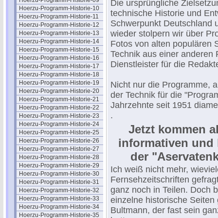
Hoerzu-Programm-Historie-09
Die ursprüngliche Zielsetz
Hoerzu-Programm-Historie-10
technische Historie und Ent
Hoerzu-Programm-Historie-11
Schwerpunkt Deutschland u
Hoerzu-Programm-Historie-12
wieder stolpern wir über P
Hoerzu-Programm-Historie-13
Hoerzu-Programm-Historie-14
Fotos von alten populären 
Hoerzu-Programm-Historie-15
Technik aus einer anderen 
Hoerzu-Programm-Historie-16
Dienstleister für die Reda
Hoerzu-Programm-Historie-17
Hoerzu-Programm-Historie-18
Hoerzu-Programm-Historie-19
Nicht nur die Programme, au
Hoerzu-Programm-Historie-20
der Technik für die "Progr
Hoerzu-Programm-Historie-21
Jahrzehnte seit 1951 diame
Hoerzu-Programm-Historie-22
.
Hoerzu-Programm-Historie-23
Hoerzu-Programm-Historie-24
Jetzt kommen a
Hoerzu-Programm-Historie-25
informativen und
Hoerzu-Programm-Historie-26
Hoerzu-Programm-Historie-27
der "Aservatenk
Hoerzu-Programm-Historie-28
Hoerzu-Programm-Historie-29
Ich weiß nicht mehr, wievie
Hoerzu-Programm-Historie-30
Fernsehzeitschriften gefrag
Hoerzu-Programm-Historie-31
ganz noch in Teilen. Doch 
Hoerzu-Programm-Historie-32
Hoerzu-Programm-Historie-33
einzelne historische Seite
Hoerzu-Programm-Historie-34
Bultmann, der fast sein ga
Hoerzu-Programm-Historie-35