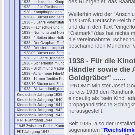
des Ruhrgebiet, das Saarla
1938 - Lichtquellen Kinoprojektion
1938 - Luft in Filmtheatern
1938 - Kampftruppe des Führers
Weiterhin wird der "Anschlu
1938/08 Bücher und Zeitschriften
ans Groß-Deutsche Reich ni
1938 - 5 Jahre Patentstatistik
und da in den Text "eingef
1938 - Fachschule und Filmakademie
"Ostmark" (das hat nichts m
1938 - Normung und Normentagung
1938 - 4 Seiten über Notbeleuchtung
die vereinnahmte Tschecho
1938 - Der Ozaphan-Tonfilm
beschämenden Münchner Ve
1938 - Der stereoskopische Film
.
1938/09 Bücher und Zeitschriften
1938 - 20 Jahre „Kinotechnik"
1938 - Für die Kino
1938 - Sicherheitsfilm und Magnetton
Händler sowie die A
1938 - Bildfilm und Magnetton
1938 - Agfa - neue Film-Materialien
Goldgräber" ......
1938 - 16-mm-Tonfilm-Projektor
1938/10 Bücher und Zeitschriften
"PROMI"-Minister Josef Goe
1938 - Bildwandhelligkeit im Kino
bereits 1933 den Rundfunk
Kinotechnik-Jahrgang 1939
eindeutig als "sein Kind" ad
Kinotechnik-Jahrgang 1940
propagandistische Schlagkr
Kinotechnik-Jahrgang 1941
Kinotechnik-Jahrgang 1942
herausgestellt.
Kinotechnik-Jahrgang 1943
KT-FT-Jahrgang 1944
Seit 1935, also der Installat
1945 Zwischen-Bericht/Kommentar
sogenannten
"Reichsfilm
FKT-Jahrgang 1947