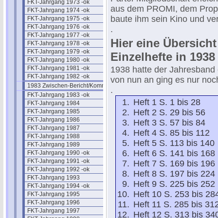
FKT-Jahrgang 1973 -ok
aus dem PROMI, dem Propa
FKT-Jahrgang 1974 -ok
baute ihm sein Kino und ve
FKT-Jahrgang 1975 -ok
FKT-Jahrgang 1976 -ok
.
FKT-Jahrgang 1977 -ok
Hier eine Übersicht
FKT-Jahrgang 1978 -ok
FKT-Jahrgang 1979 -ok
Einzelhefte in 1938
FKT-Jahrgang 1980 -ok
FKT-Jahrgang 1981 -ok
1938 hatte der Jahresband d
FKT-Jahrgang 1982 -ok
von nun an ging es nur noc
1983 Zwischen-Bericht/Kommentar
.
FKT-Jahrgang 1983 -ok
Heft 1 S. 1 bis 28
FKT-Jahrgang 1984
Heft 2 S. 29 bis 56
FKT-Jahrgang 1985
FKT-Jahrgang 1986
Heft 3 S. 57 bis 84
FKT-Jahrgang 1987
Heft 4 S. 85 bis 112
FKT-Jahrgang 1988
Heft 5 S. 113 bis 140
FKT-Jahrgang 1989
Heft 6 S. 141 bis 168
FKT-Jahrgang 1990 -ok
FKT-Jahrgang 1991 -ok
Heft 7 S. 169 bis 196
FKT-Jahrgang 1992 -ok
Heft 8 S. 197 bis 224
FKT-Jahrgang 1993
Heft 9 S. 225 bis 252
FKT-Jahrgang 1994 -ok
Heft 10 S. 253 bis 28
FKT-Jahrgang 1995
FKT-Jahrgang 1996
Heft 11 S. 285 bis 31
FKT-Jahrgang 1997
Heft 12 S. 313 bis 34