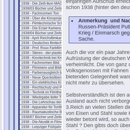
einjährigen Aufschub erreic
1938 - Die Zeiß-Ikon MAGNASOL II
schon 1938 (hinter den deu
1938/03 Bücher und Zeitschriften
1938 - Fachnormen Ton
1938 - Über die Kinoprojektion
Anmerkung und Nac
1938 - Filmtechnische Schau März
Russen-Präsident Putin
1938 - Die Eclair Kamera - Paris
Krieg / Einmarsch ge
1938/04 Bücher und Zeitschriften
1938 - April Reichsfilmkammer
Sache.
1938 - Deutsches filmtechn. Schaffen
1938 - Prof. Roux Farbfilmverfahren
Auch die vor ein paar Jahre
1938 - Stereo - der plastische Ton
Aufrüstung der deutschen 
1938 - Kinotechnik bei Krupp
1938 - Fachnormen Bild
verheimlicht. Die von gan
1938 - Flimmern und Bildwandbeleuchtung
Volksgenossen mit Fahnen u
1938 - Farbenausgleich beim Film
bietenden Gelegenheit ware
1938 - Neue Quecksilberdampflampen
nicht mehr zu übersehen.
1938 - Ein elektrisches Kino
1938 - Rechtschutz und Patente
1938 - Technik im Filmtheater
Selbstverständlich ist de
1938 - Wiedrgabe tiefer Töne
Ausland auch nicht verborg
1938 - Die Lehrschau der Ufa
3.Reich an vielen Stellen di
1938 - Apparatur für Tonfilmaufnahme
1938 - Raumakustische Betrachtungen
von Eisen und Stahl sowie
1938/07 Bücher und Zeitschriften
wieder betont wird, so auch
1938 - Die Akustik in Filmateliers
Stahl ? Den gibts doch übe
1938 - Leipziger Frühjahrsmesse