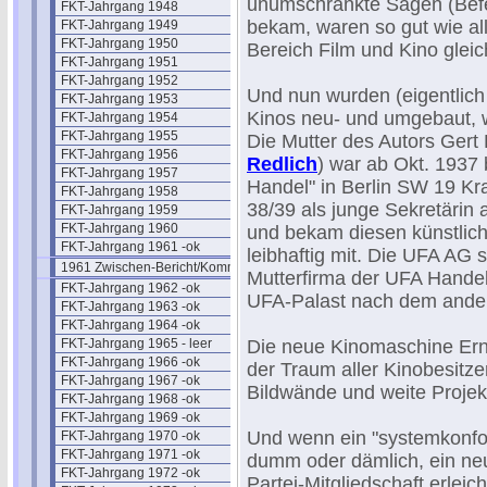
unumschränkte Sagen (Bef
FKT-Jahrgang 1948
bekam, waren so gut wie al
FKT-Jahrgang 1949
FKT-Jahrgang 1950
Bereich Film und Kino gleic
FKT-Jahrgang 1951
FKT-Jahrgang 1952
Und nun wurden (eigentlich
FKT-Jahrgang 1953
Kinos neu- und umgebaut, w
FKT-Jahrgang 1954
FKT-Jahrgang 1955
Die Mutter des Autors Gert 
FKT-Jahrgang 1956
Redlich
) war ab Okt. 1937 
FKT-Jahrgang 1957
Handel" in Berlin SW 19 Kr
FKT-Jahrgang 1958
38/39 als junge Sekretärin 
FKT-Jahrgang 1959
FKT-Jahrgang 1960
und bekam diesen künstlic
FKT-Jahrgang 1961 -ok
leibhaftig mit. Die UFA AG s
1961 Zwischen-Bericht/Kommentar
Mutterfirma der UFA Handel
FKT-Jahrgang 1962 -ok
UFA-Palast nach dem ande
FKT-Jahrgang 1963 -ok
FKT-Jahrgang 1964 -ok
FKT-Jahrgang 1965 - leer
Die neue Kinomaschine Ern
FKT-Jahrgang 1966 -ok
der Traum aller Kinobesitz
FKT-Jahrgang 1967 -ok
Bildwände und weite Projek
FKT-Jahrgang 1968 -ok
FKT-Jahrgang 1969 -ok
Und wenn ein "systemkonfo
FKT-Jahrgang 1970 -ok
FKT-Jahrgang 1971 -ok
dumm oder dämlich, ein neu
FKT-Jahrgang 1972 -ok
Partei-Mitgliedschaft erlei