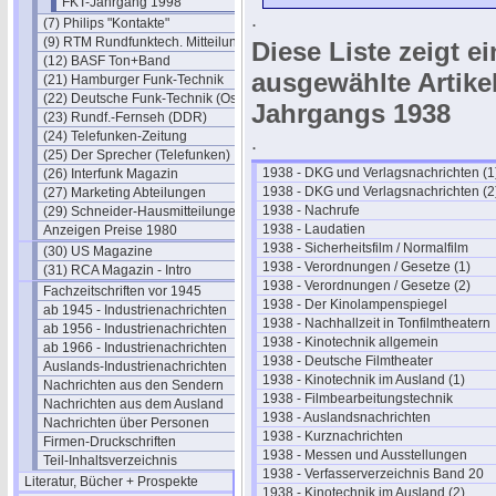
FKT-Jahrgang 1998
.
(7) Philips "Kontakte"
(9) RTM Rundfunktech. Mitteilungen
Diese Liste zeigt e
(12) BASF Ton+Band
ausgewählte Artik
(21) Hamburger Funk-Technik
(22) Deutsche Funk-Technik (Ost)
Jahrgangs 1938
(23) Rundf.-Fernseh (DDR)
(24) Telefunken-Zeitung
.
(25) Der Sprecher (Telefunken)
1938 - DKG und Verlagsnachrichten (1
(26) Interfunk Magazin
1938 - DKG und Verlagsnachrichten (2
(27) Marketing Abteilungen
1938 - Nachrufe
(29) Schneider-Hausmitteilungen
1938 - Laudatien
Anzeigen Preise 1980
1938 - Sicherheitsfilm / Normalfilm
(30) US Magazine
1938 - Verordnungen / Gesetze (1)
(31) RCA Magazin - Intro
1938 - Verordnungen / Gesetze (2)
Fachzeitschriften vor 1945
1938 - Der Kinolampenspiegel
ab 1945 - Industrienachrichten
1938 - Nachhallzeit in Tonfilmtheatern
ab 1956 - Industrienachrichten
1938 - Kinotechnik allgemein
ab 1966 - Industrienachrichten
1938 - Deutsche Filmtheater
Auslands-Industrienachrichten
1938 - Kinotechnik im Ausland (1)
Nachrichten aus den Sendern
1938 - Filmbearbeitungstechnik
Nachrichten aus dem Ausland
1938 - Auslandsnachrichten
Nachrichten über Personen
1938 - Kurznachrichten
Firmen-Druckschriften
1938 - Messen und Ausstellungen
Teil-Inhaltsverzeichnis
1938 - Verfasserverzeichnis Band 20
Literatur, Bücher + Prospekte
1938 - Kinotechnik im Ausland (2)