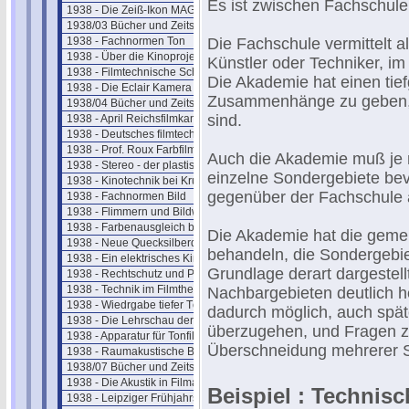
Es ist zwischen Fachschul
1938 - Die Zeiß-Ikon MAGNASOL II
1938/03 Bücher und Zeitschriften
1938 - Fachnormen Ton
Die Fachschule vermittelt 
1938 - Über die Kinoprojektion
Künstler oder Techniker, im
1938 - Filmtechnische Schau März
Die Akademie hat einen tie
1938 - Die Eclair Kamera - Paris
Zusammenhänge zu geben, 
1938/04 Bücher und Zeitschriften
sind.
1938 - April Reichsfilmkammer
1938 - Deutsches filmtechn. Schaffen
1938 - Prof. Roux Farbfilmverfahren
Auch die Akademie muß je n
1938 - Stereo - der plastische Ton
einzelne Sondergebiete bev
1938 - Kinotechnik bei Krupp
gegenüber der Fachschule 
1938 - Fachnormen Bild
1938 - Flimmern und Bildwandbeleuchtung
1938 - Farbenausgleich beim Film
Die Akademie hat die gemei
1938 - Neue Quecksilberdampflampen
behandeln, die Sondergebie
1938 - Ein elektrisches Kino
Grundlage derart dargeste
1938 - Rechtschutz und Patente
1938 - Technik im Filmtheater
Nachbargebieten deutlich h
1938 - Wiedrgabe tiefer Töne
dadurch möglich, auch spät
1938 - Die Lehrschau der Ufa
überzugehen, und Fragen zu
1938 - Apparatur für Tonfilmaufnahme
Überschneidung mehrerer 
1938 - Raumakustische Betrachtungen
1938/07 Bücher und Zeitschriften
1938 - Die Akustik in Filmateliers
Beispiel : Technis
1938 - Leipziger Frühjahrsmesse