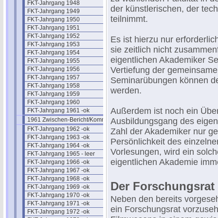
FKT-Jahrgang 1948
der künstlerischen, der tec
FKT-Jahrgang 1949
teilnimmt.
FKT-Jahrgang 1950
FKT-Jahrgang 1951
FKT-Jahrgang 1952
Es ist hierzu nur erforderli
FKT-Jahrgang 1953
sie zeitlich nicht zusammenf
FKT-Jahrgang 1954
eigentlichen Akademiker Se
FKT-Jahrgang 1955
Vertiefung der gemeinsame
FKT-Jahrgang 1956
FKT-Jahrgang 1957
Seminarübungen können de
FKT-Jahrgang 1958
werden.
FKT-Jahrgang 1959
FKT-Jahrgang 1960
Außerdem ist noch ein Übe
FKT-Jahrgang 1961 -ok
1961 Zwischen-Bericht/Kommentar
Ausbildungsgang des eigen
FKT-Jahrgang 1962 -ok
Zahl der Akademiker nur ge
FKT-Jahrgang 1963 -ok
Persönlichkeit des einzelne
FKT-Jahrgang 1964 -ok
Vorlesungen, wird ein solc
FKT-Jahrgang 1965 - leer
eigentlichen Akademie imm
FKT-Jahrgang 1966 -ok
FKT-Jahrgang 1967 -ok
FKT-Jahrgang 1968 -ok
Der Forschungsrat
FKT-Jahrgang 1969 -ok
FKT-Jahrgang 1970 -ok
Neben den bereits vorgese
FKT-Jahrgang 1971 -ok
ein Forschungsrat vorzuse
FKT-Jahrgang 1972 -ok