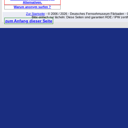
Alternativen.
Warum anonym surfen ?
Zur Startseite
- © 2006 / 2026 - Deutsches Fernsehmuseum Filzbaden - Cop
Bitte einfach nur lächeln: Diese Seiten sind garantiert RDE / IPW zert
zum Anfang dieser Seite