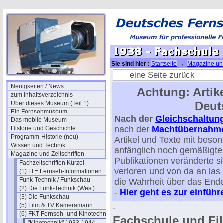
Sie sind hier :
Startseite
→
Magazine und
Kinotechnik-Jahrgang 1938
→ 1938 - Fa
eine Seite zurück
Neuigkeiten / News
Achtung: Artike
zum Inhaltsverzeichnis
Deut
Über dieses Museum (Teil 1)
Ein Fernsehmuseum
Nach der
Gleichschaltun
Das mobile Museum
nach der
Machtübernahme 
Historie und Geschichte
Programm-Historie (neu)
Artikel und Texte mit beso
Wissen und Technik
anfänglich noch gemäßigte p
Magazine und Zeitschriften
Publikationen veränderte s
Fachzeitschriften Kürzel
verloren und von da an la
(1) FI = Fernseh-Informationen
Funk-Technik / Funkschau
die Wahrheit über das Ende 
(2) Die Funk-Technik (West)
-
Hier geht es zur einfüh
(3) Die Funkschau
.
(5) Film & TV Kameramann
(6) FKT Fernseh- und Kinotechnik
Fachschule und Fi
"Kinotechnik" 1933-1944