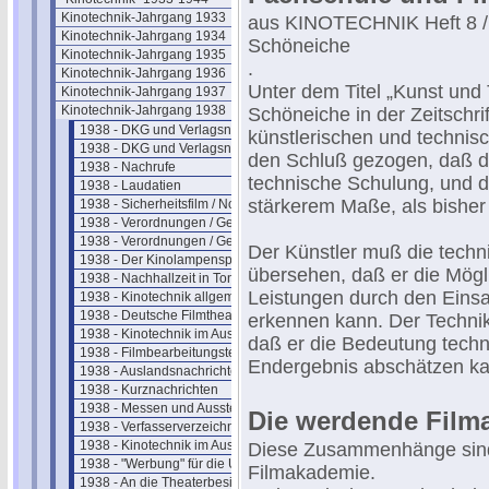
Kinotechnik-Jahrgang 1933
aus KINOTECHNIK Heft 8 / 
Kinotechnik-Jahrgang 1934
Schöneiche
Kinotechnik-Jahrgang 1935
.
Kinotechnik-Jahrgang 1936
Unter dem Titel „Kunst und 
Kinotechnik-Jahrgang 1937
Kinotechnik-Jahrgang 1938
Schöneiche in der Zeitschrif
1938 - DKG und Verlagsnachrichten (1)
künstlerischen und technis
1938 - DKG und Verlagsnachrichten (2)
den Schluß gezogen, daß d
1938 - Nachrufe
technische Schulung, und d
1938 - Laudatien
stärkerem Maße, als bisher
1938 - Sicherheitsfilm / Normalfilm
1938 - Verordnungen / Gesetze (1)
1938 - Verordnungen / Gesetze (2)
Der Künstler muß die tech
1938 - Der Kinolampenspiegel
übersehen, daß er die Mögli
1938 - Nachhallzeit in Tonfilmtheatern
Leistungen durch den Einsa
1938 - Kinotechnik allgemein
1938 - Deutsche Filmtheater
erkennen kann. Der Technik
1938 - Kinotechnik im Ausland (1)
daß er die Bedeutung tech
1938 - Filmbearbeitungstechnik
Endergebnis abschätzen ka
1938 - Auslandsnachrichten
1938 - Kurznachrichten
1938 - Messen und Ausstellungen
Die werdende Film
1938 - Verfasserverzeichnis Band 20
1938 - Kinotechnik im Ausland (2)
Diese Zusammenhänge sind
1938 - "Werbung" für die UFA
Filmakademie.
1938 - An die Theaterbesitzer/Betreiber