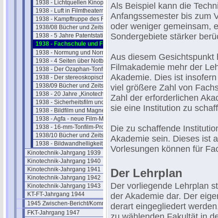
1938 - Lichtquellen Kinoprojektion
Als Beispiel kann die Tech
1938 - Luft in Filmtheatern
Anfangssemester bis zum Vo
1938 - Kampftruppe des Führers
oder weniger gemeinsam, 
1938/08 Bücher und Zeitschriften
Sondergebiete stärker berüc
1938 - 5 Jahre Patentstatistik
1938 - Fachschule und Filmakademie
1938 - Normung und Normentagung
Aus diesem Gesichtspunkt h
1938 - 4 Seiten über Notbeleuchtung
Filmakademie mehr der Lehr
1938 - Der Ozaphan-Tonfilm
Akademie. Dies ist insofern 
1938 - Der stereoskopische Film
1938/09 Bücher und Zeitschriften
viel größere Zahl von Fach
1938 - 20 Jahre „Kinotechnik"
Zahl der erforderlichen Akad
1938 - Sicherheitsfilm und Magnetton
sie eine Institution zu schaf
1938 - Bildfilm und Magnetton
1938 - Agfa - neue Film-Materialien
1938 - 16-mm-Tonfilm-Projektor
Die zu schaffende Instituti
1938/10 Bücher und Zeitschriften
Akademie sein. Dieses ist a
1938 - Bildwandhelligkeit im Kino
Vorlesungen können für Fa
Kinotechnik-Jahrgang 1939
Kinotechnik-Jahrgang 1940
Kinotechnik-Jahrgang 1941
Der Lehrplan
Kinotechnik-Jahrgang 1942
Der vorliegende Lehrplan s
Kinotechnik-Jahrgang 1943
KT-FT-Jahrgang 1944
der Akademie dar. Der eige
1945 Zwischen-Bericht/Kommentar
derart eingegliedert werde
FKT-Jahrgang 1947
zu wählenden Fakultät in 