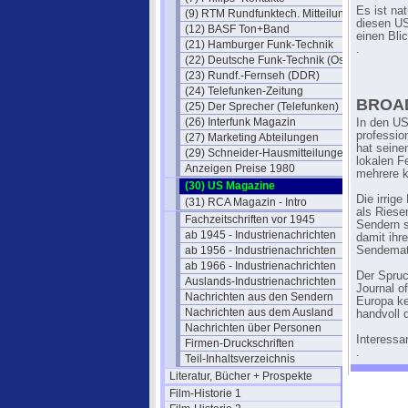
Es ist nat
(9) RTM Rundfunktech. Mitteilungen
diesen US
(12) BASF Ton+Band
einen Blic
(21) Hamburger Funk-Technik
.
(22) Deutsche Funk-Technik (Ost)
(23) Rundf.-Fernseh (DDR)
(24) Telefunken-Zeitung
BROA
(25) Der Sprecher (Telefunken)
(26) Interfunk Magazin
In den US
professio
(27) Marketing Abteilungen
hat seine
(29) Schneider-Hausmitteilungen
lokalen F
Anzeigen Preise 1980
mehrere k
(30) US Magazine
Die irrig
(31) RCA Magazin - Intro
als Riese
Fachzeitschriften vor 1945
Sendern s
ab 1945 - Industrienachrichten
damit ihr
ab 1956 - Industrienachrichten
Sendemate
ab 1966 - Industrienachrichten
Der Spruc
Auslands-Industrienachrichten
Journal o
Nachrichten aus den Sendern
Europa ke
Nachrichten aus dem Ausland
handvoll 
Nachrichten über Personen
Interessan
Firmen-Druckschriften
.
Teil-Inhaltsverzeichnis
Literatur, Bücher + Prospekte
Film-Historie 1