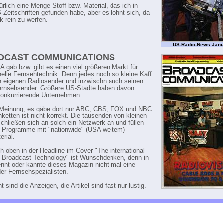
ürlich eine Menge Stoff bzw. Material, das ich in
-Zeitschriften gefunden habe, aber es lohnt sich, da
k rein zu werfen.
US-Radio-News Janu
DCAST COMMUNICATIONS
A gab bzw. gibt es einen viel größeren Markt für
nelle Fernsehtechnik. Denn jedes noch so kleine Kaff
n eigenen Radiosender und inzwischn auch seinen
ernsehsender. Größere US-Stadte haben davon
onkurrierende Unternehmen.
e Meinung, es gäbe dort nur ABC, CBS, FOX und NBC
nketten ist nicht korrekt. Die tausenden von kleinen
chließen sich an solch ein Netzwerk an und füllen
e Programme mit "nationwide" (USA weitem)
rial.
h oben in der Headline im Cover "The international
f Broadcast Technology" ist Wunschdenken, denn in
nnt oder kannte dieses Magazin nicht mal eine
der Fernsehspezialisten.
t sind die Anzeigen, die Artikel sind fast nur lustig.