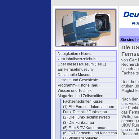
Sie sind hi
Die US
Fernse
Neuigkeiten / News
zum Inhaltsverzeichnis
von Gert 
Über dieses Museum (Teil 1)
Recherc
bin ich a
Ein Fernsehmuseum
Fachzeitsc
Das mobile Museum
.
Historie und Geschichte
Und da tu
Programm-Historie (neu)
drüben üb
Wissen und Technik
Möglichke
.
Magazine und Zeitschriften
Nach den 
Fachzeitschriften Kürzel
uns viele
(1) FI = Fernseh-Informationen
der Funkt
Funk-Technik / Funkschau
das Ferns
Welle) fa
(2) Die Funk-Technik (West)
genannt) 
(3) Die Funkschau
UKW Rund
(5) Film & TV Kameramann
gab es dr
(6) FKT Fernseh- und Kinotechnik
Radiostat
(7) Philips "Kontakte"