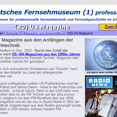
Zum 
er :
Startseite
→
Magazine und Zeitschriften
→ (30) US Magazine
 Magazine aus den Anfängen der
htechnik
Redlich im Dez. 2016 -
Durch den Zufall der
he nach
US- Hifi-Magazinen aus den 1950er Jahren
uch über historische Fernseh-Technik- Magazine oder
hriften solcher Art gestolpert.
n sich erstaunliche Sichtweisen und "Fenster" nach
er den Atlantik ins Land der unbegrenzten
ein ganz rarer echter Si
iten auf.
jetzt vorliegenden uralten US-Publikationen sind bei
 Artikel und Jahres-Daten - meist in der Funkschau und
echnik - schlicht falsch. Denn in den USA hatte man
ehen (das ist die FM Technik auf der ultra kurzen
st zeitgleich mit dem FM-Rundfunk (bei uns UKW
eingeführt und als bei uns in Deutschland in 1951 der
funk notgedrungen aus dem Boden gestampft wurde,
üben in USA bereits mehrere hundert FM-
ionen.