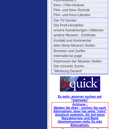
Film-Historie 2
Kino- / Film-Historie
Film- und Kino-Technik
Film- und Kino-Literatur
Die TV-Sender
Die Profi-Hersteller
unsere Ausstellungen / Aktionen
andere Museen - Einblicke
Kontakt und Kommentar
über diese Museen-Seiten
Browsen und Surfen
international page
Impressum der Museen-Seiten
Die schnelle Suche .....
"Werbung Dezent"
Es geht: anonym suchen mit
"startpage"
Achtung :
Meiden Sie ebay - suchen Sie nach
Alternativen. ebay hat seine "rules"
drastisch geändert. Ab Juli keine
Barzahlungen und Bank
Überweisungen mehr. Es gibt
Alternativen.