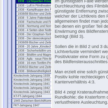
Im günstigsten Falle werden
1938 - Lichtquellen Kinoprojektion
Durchleuchtung des Filmbil
1938 - Luft in Filmtheatern
1938 - Kampftruppe des Führers
günstigste Entfernung zwis
1938/08 Bücher und Zeitschriften
welcher der Lichtkreis den 
1938 - 5 Jahre Patentstatistik
allgemeinen findet man jedo
1938 - Fachschule und Filmakademie
bei denen ein großer Teil 
1938 - Normung und Normentagung
1938 - 4 Seiten über Notbeleuchtung
Erwärmung des Bildfensters
1938 - Der Ozaphan-Tonfilm
beträgt (Bild 3).
1938 - Der stereoskopische Film
1938/09 Bücher und Zeitschriften
Sollen die in Bild 2 und 3 
1938 - 20 Jahre „Kinotechnik"
1938 - Sicherheitsfilm und Magnetton
Lichtverluste vermindert we
1938 - Bildfilm und Magnetton
Positivkrater eine Form zu 
1938 - Agfa - neue Film-Materialien
des Bildfensterausschnittes
1938 - 16-mm-Tonfilm-Projektor
1938/10 Bücher und Zeitschriften
1938 - Bildwandhelligkeit im Kino
Man erzielt eine solch gün
Kinotechnik-Jahrgang 1939
Positiv kohle rechteckigen 
Kinotechnik-Jahrgang 1940
Kantenverhältnis 4:3.
Kinotechnik-Jahrgang 1941
Kinotechnik-Jahrgang 1942
Bild 4 zeigt Krateraufnahme
Kinotechnik-Jahrgang 1943
KT-FT-Jahrgang 1944
Rundkohle; die Kraterform d
1945 Zwischen-Bericht/Kommentar
verlustfreiere Ausleuchtung
FKT-Jahrgang 1947