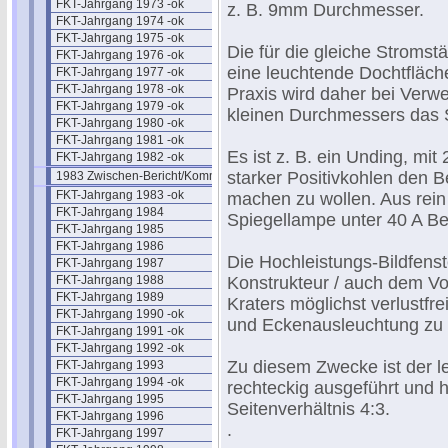
FKT-Jahrgang 1973 -ok
z. B. 9mm Durchmesser.
FKT-Jahrgang 1974 -ok
FKT-Jahrgang 1975 -ok
Die für die gleiche Stromst
FKT-Jahrgang 1976 -ok
eine leuchtende Dochtfläc
FKT-Jahrgang 1977 -ok
FKT-Jahrgang 1978 -ok
Praxis wird daher bei Verw
FKT-Jahrgang 1979 -ok
kleinen Durchmessers das S
FKT-Jahrgang 1980 -ok
FKT-Jahrgang 1981 -ok
Es ist z. B. ein Unding, mi
FKT-Jahrgang 1982 -ok
starker Positivkohlen den Be
1983 Zwischen-Bericht/Kommentar
FKT-Jahrgang 1983 -ok
machen zu wollen. Aus rein
FKT-Jahrgang 1984
Spiegellampe unter 40 A Be
FKT-Jahrgang 1985
FKT-Jahrgang 1986
Die Hochleistungs-Bildfens
FKT-Jahrgang 1987
FKT-Jahrgang 1988
Konstrukteur / auch dem Vor
FKT-Jahrgang 1989
Kraters möglichst verlustfr
FKT-Jahrgang 1990 -ok
und Eckenausleuchtung zu 
FKT-Jahrgang 1991 -ok
FKT-Jahrgang 1992 -ok
Zu diesem Zwecke ist der le
FKT-Jahrgang 1993
FKT-Jahrgang 1994 -ok
rechteckig ausgeführt und 
FKT-Jahrgang 1995
Seitenverhältnis 4:3.
FKT-Jahrgang 1996
.
FKT-Jahrgang 1997