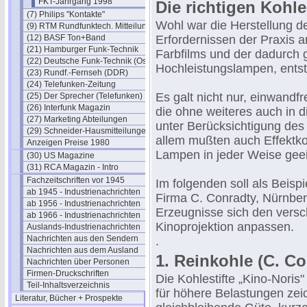
FKT-Jahrgang 1998
Die richtigen Kohl
(7) Philips "Kontakte"
Wohl war die Herstellung d
(9) RTM Rundfunktech. Mitteilungen
(12) BASF Ton+Band
Erfordernissen der Praxis 
(21) Hamburger Funk-Technik
Farbfilms und der dadurch g
(22) Deutsche Funk-Technik (Ost)
Hochleistungslampen, ents
(23) Rundf.-Fernseh (DDR)
(24) Telefunken-Zeitung
Es galt nicht nur, einwandf
(25) Der Sprecher (Telefunken)
(26) Interfunk Magazin
die ohne weiteres auch in
(27) Marketing Abteilungen
unter Berücksichtigung des
(29) Schneider-Hausmitteilungen
allem mußten auch Effektko
Anzeigen Preise 1980
Lampen in jeder Weise geei
(30) US Magazine
(31) RCA Magazin - Intro
Fachzeitschriften vor 1945
Im folgenden soll als Beispi
ab 1945 - Industrienachrichten
Firma C. Conradty, Nürnber
ab 1956 - Industrienachrichten
Erzeugnisse sich den versc
ab 1966 - Industrienachrichten
Kinoprojektion anpassen.
Auslands-Industrienachrichten
Nachrichten aus den Sendern
.
Nachrichten aus dem Ausland
1. Reinkohle (C. C
Nachrichten über Personen
Firmen-Druckschriften
Die Kohlestifte „Kino-Noris
Teil-Inhaltsverzeichnis
für höhere Belastungen zeic
Literatur, Bücher + Prospekte