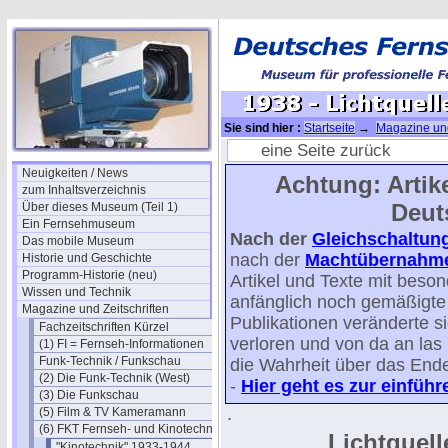
Sie sind hier :
Startseite
→
Magazine und
Kinotechnik-Jahrgang 1938
→ 1938 - Lic
eine Seite zurück
Neuigkeiten / News
Achtung: Artike
zum Inhaltsverzeichnis
Deut
Über dieses Museum (Teil 1)
Ein Fernsehmuseum
Nach der
Gleichschaltun
Das mobile Museum
nach der
Machtübernahme 
Historie und Geschichte
Programm-Historie (neu)
Artikel und Texte mit beso
Wissen und Technik
anfänglich noch gemäßigte p
Magazine und Zeitschriften
Publikationen veränderte s
Fachzeitschriften Kürzel
verloren und von da an la
(1) FI = Fernseh-Informationen
Funk-Technik / Funkschau
die Wahrheit über das Ende 
(2) Die Funk-Technik (West)
-
Hier geht es zur einfüh
(3) Die Funkschau
.
(5) Film & TV Kameramann
(6) FKT Fernseh- und Kinotechnik
Lichtquell
"Kinotechnik" 1933-1944