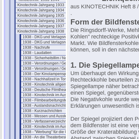
Kinotechnik-Jahrgang 1933
aus KINOTECHNIK Heft 8 / 
Kinotechnik-Jahrgang 1934
.
Kinotechnik-Jahrgang 1935
Form der Bildfenst
Kinotechnik-Jahrgang 1936
Kinotechnik-Jahrgang 1937
Die Ringsdorff-Werke, Mehl
Kinotechnik-Jahrgang 1938
Kohlen" rechteckige Positi
1938 - DKG und Verlagsnachrichten (1)
1938 - DKG und Verlagsnachrichten (2)
Markt. Wie Bildfensterkoh
1938 - Nachrufe
können, soll in den nächst
1938 - Laudatien
1938 - Sicherheitsfilm / Normalfilm
1. Die Spiegellamp
1938 - Verordnungen / Gesetze (1)
1938 - Verordnungen / Gesetze (2)
Um überhaupt den Wirkung
1938 - Der Kinolampenspiegel
Rechteckkohle beurteilen z
1938 - Nachhallzeit in Tonfilmtheatern
1938 - Kinotechnik allgemein
Spiegellampe näher betrach
1938 - Deutsche Filmtheater
einen Spiegel, gegenüberste
1938 - Kinotechnik im Ausland (1)
Die Negativkohle wurde weg
1938 - Filmbearbeitungstechnik
Erklärungen unwesentlich is
1938 - Auslandsnachrichten
1938 - Kurznachrichten
1938 - Messen und Ausstellungen
Der Spiegel projiziert den Po
1938 - Verfasserverzeichnis Band 20
dem Bildfenster ist eine ve
1938 - Kinotechnik im Ausland (2)
Größe der Kraterabbildung
1938 - "Werbung" für die UFA
1938 - An die Theaterbesitzer/Betreiber
Abstand zwischen Spiegel u