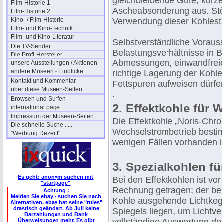
gleichbleibende Güte, kurz
Film-Historie 1
Ascheabsonderung aus. Stör
Film-Historie 2
Kino- / Film-Historie
Verwendung dieser Kohlestif
Film- und Kino-Technik
Film- und Kino-Literatur
Selbstverständliche Vorauss
Die TV-Sender
Belastungsverhältnisse in 
Die Profi-Hersteller
Abmessungen, einwandfrei
unsere Ausstellungen / Aktionen
andere Museen - Einblicke
richtige Lagerung der Kohle
Kontakt und Kommentar
Fettspuren aufweisen dürfe
über diese Museen-Seiten
.
Browsen und Surfen
2. Effektkohle für
international page
Impressum der Museen-Seiten
Die Effektkohle „Noris-Chrom
Die schnelle Suche .....
Wechselstrombetrieb bestim
"Werbung Dezent"
wenigen Fällen vorhanden i
3. Spezialkohlen f
Es geht: anonym suchen mit
Bei den Effektkohlen ist v
"startpage"
Rechnung getragen; der bei
Achtung :
Meiden Sie ebay - suchen Sie nach
Kohle ausgehende Lichtkege
Alternativen. ebay hat seine "rules"
drastisch geändert. Ab Juli keine
Spiegels liegen, um Lichtv
Barzahlungen und Bank
vollständige Auswertung de
Überweisungen mehr. Es gibt