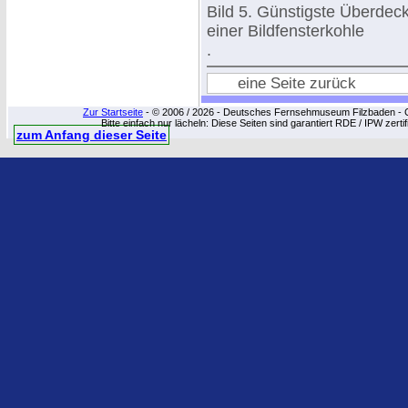
Bild 5. Günstigste Überdeck
einer Bildfensterkohle
.
eine Seite zurück
Zur Startseite
- © 2006 / 2026 - Deutsches Fernsehmuseum Filzbaden - Cop
Bitte einfach nur lächeln: Diese Seiten sind garantiert RDE / IPW zert
zum Anfang dieser Seite