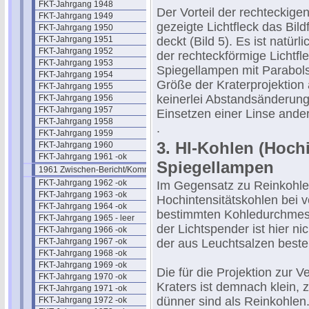
FKT-Jahrgang 1948
Der Vorteil der rechteckige
FKT-Jahrgang 1949
gezeigte Lichtfleck das Bil
FKT-Jahrgang 1950
FKT-Jahrgang 1951
deckt (Bild 5). Es ist natür
FKT-Jahrgang 1952
der rechteckförmige Lichtfle
FKT-Jahrgang 1953
Spiegellampen mit Parabol
FKT-Jahrgang 1954
Größe der Kraterprojektion 
FKT-Jahrgang 1955
keinerlei Abstandsänderunge
FKT-Jahrgang 1956
FKT-Jahrgang 1957
Einsetzen einer Linse ande
FKT-Jahrgang 1958
.
FKT-Jahrgang 1959
3. HI-Kohlen (Hochi
FKT-Jahrgang 1960
FKT-Jahrgang 1961 -ok
Spiegellampen
1961 Zwischen-Bericht/Kommentar
FKT-Jahrgang 1962 -ok
Im Gegensatz zu Reinkohlen
FKT-Jahrgang 1963 -ok
Hochintensitätskohlen bei 
FKT-Jahrgang 1964 -ok
bestimmten Kohledurchmess
FKT-Jahrgang 1965 - leer
der Lichtspender ist hier n
FKT-Jahrgang 1966 -ok
FKT-Jahrgang 1967 -ok
der aus Leuchtsalzen best
FKT-Jahrgang 1968 -ok
FKT-Jahrgang 1969 -ok
Die für die Projektion zur
FKT-Jahrgang 1970 -ok
Kraters ist demnach klein, 
FKT-Jahrgang 1971 -ok
dünner sind als Reinkohlen.
FKT-Jahrgang 1972 -ok