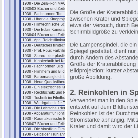
1938 - Die Zeiß-Ikon MAGNASOL II
1938/03 Bücher und Zeitschriften
Die Größe der Kraterabbild
1938 - Fachnormen Ton
zwischen Krater und Spiege
1938 - Über die Kinoprojektion
1938 - Filmtechnische Schau März
etwa der Versuch, durch Be
1938 - Die Eclair Kamera - Paris
Schirmbildgröße zu verklei
1938/04 Bücher und Zeitschriften
1938 - April Reichsfilmkammer
Die Lampenspindel, die ei
1938 - Deutsches filmtechn. Schaffen
Spiegel gestattet, dient nur
1938 - Prof. Roux Farbfilmverfahren
1938 - Stereo - der plastische Ton
durch Ändern des Abstandes
1938 - Kinotechnik bei Krupp
Größe der Kraterabbildung b
1938 - Fachnormen Bild
Bildprojektion: kurzer Abst
1938 - Flimmern und Bildwandbeleuchtung
große Abbildung.
1938 - Farbenausgleich beim Film
1938 - Neue Quecksilberdampflampen
1938 - Ein elektrisches Kino
2. Reinkohlen in S
1938 - Rechtschutz und Patente
1938 - Technik im Filmtheater
Verwendet man in den Spie
1938 - Wiedrgabe tiefer Töne
entsteht auf dem Bildfenster
1938 - Die Lehrschau der Ufa
Reinkohlen ist der Durchme
1938 - Apparatur für Tonfilmaufnahme
1938 - Raumakustische Betrachtungen
Stromstärke abhängig. Mit
1938/07 Bücher und Zeitschriften
Krater und damit wird der Li
1938 - Die Akustik in Filmateliers
1938 - Leipziger Frühjahrsmesse