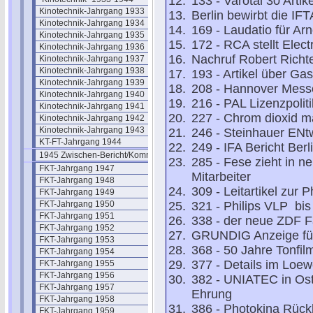
133 - Varotal 30 Artike
Kinotechnik-Jahrgang 1933
Berlin bewirbt die I
Kinotechnik-Jahrgang 1934
169 - Laudatio für Ar
Kinotechnik-Jahrgang 1935
172 - RCA stellt Ele
Kinotechnik-Jahrgang 1936
Nachruf Robert Richt
Kinotechnik-Jahrgang 1937
Kinotechnik-Jahrgang 1938
193 - Artikel über Ga
Kinotechnik-Jahrgang 1939
208 - Hannover Mes
Kinotechnik-Jahrgang 1940
216 - PAL Lizenzpoliti
Kinotechnik-Jahrgang 1941
227 - Chrom dioxid 
Kinotechnik-Jahrgang 1942
Kinotechnik-Jahrgang 1943
246 - Steinhauer ENtw
KT-FT-Jahrgang 1944
249 - IFA Bericht Ber
1945 Zwischen-Bericht/Kommentar
285 - Fese zieht in 
FKT-Jahrgang 1947
Mitarbeiter
FKT-Jahrgang 1948
309 - Leitartikel zur 
FKT-Jahrgang 1949
FKT-Jahrgang 1950
321 - Philips VLP bis
FKT-Jahrgang 1951
338 - der neue ZDF 
FKT-Jahrgang 1952
GRUNDIG Anzeige für
FKT-Jahrgang 1953
368 - 50 Jahre Tonfil
FKT-Jahrgang 1954
377 - Details im Loe
FKT-Jahrgang 1955
FKT-Jahrgang 1956
382 - UNIATEC in Ostb
FKT-Jahrgang 1957
Ehrung
FKT-Jahrgang 1958
386 - Photokina Rück
FKT-Jahrgang 1959