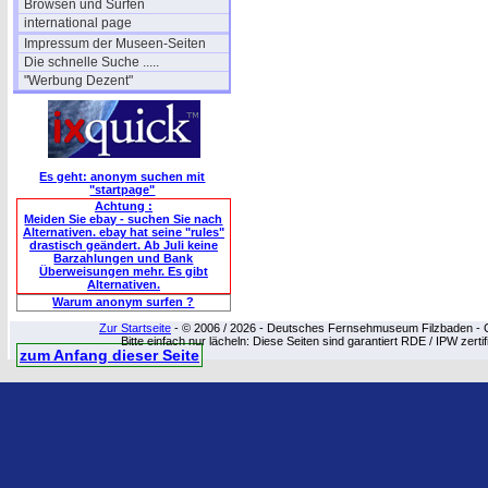
Browsen und Surfen
international page
Impressum der Museen-Seiten
Die schnelle Suche .....
"Werbung Dezent"
Es geht: anonym suchen mit
"startpage"
Achtung :
Meiden Sie ebay - suchen Sie nach
Alternativen. ebay hat seine "rules"
drastisch geändert. Ab Juli keine
Barzahlungen und Bank
Überweisungen mehr. Es gibt
Alternativen.
Warum anonym surfen ?
Zur Startseite
- © 2006 / 2026 - Deutsches Fernsehmuseum Filzbaden - Cop
Bitte einfach nur lächeln: Diese Seiten sind garantiert RDE / IPW zert
zum Anfang dieser Seite