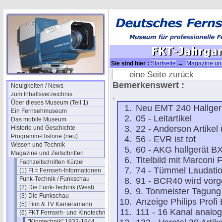
Sie sind hier :
Startseite
→
Magazine und
Jahrgang 1972 -ok
eine Seite zurück
Bemerkenswert :
Neuigkeiten / News
zum Inhaltsverzeichnis
.
Über dieses Museum (Teil 1)
Neu EMT 240 Hallger
Ein Fernsehmuseum
05 - Leitartikel
Das mobile Museum
22 - Anderson Artikel
Historie und Geschichte
Programm-Historie (neu)
56 - EVR ist tot
Wissen und Technik
60 - AKG hallgerät B
Magazine und Zeitschriften
Titelbild mit Marcon
Fachzeitschriften Kürzel
74 - Tümmel Laudati
(1) FI = Fernseh-Informationen
Funk-Technik / Funkschau
91 - BCR40 wird vorge
(2) Die Funk-Technik (West)
9. Tonmeister Tagung
(3) Die Funkschau
Anzeige Philips Prof
(5) Film & TV Kameramann
111 - 16 Kanal anal
(6) FKT Fernseh- und Kinotechnik
"Kinotechnik" 1933-1944