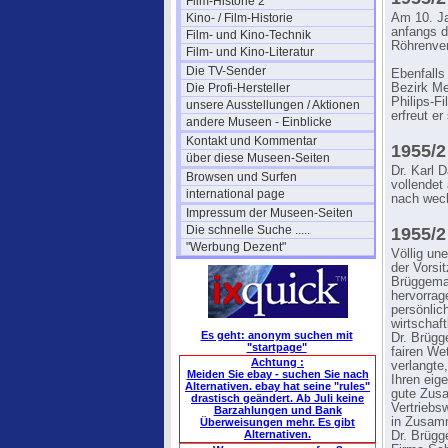
Film-Historie 2
Kino- / Film-Historie
Am 10. Ja
anfangs da
Film- und Kino-Technik
Röhrenvert
Film- und Kino-Literatur
Die TV-Sender
Ebenfalls
Die Profi-Hersteller
Bezirk Me
Philips-F
unsere Ausstellungen / Aktionen
erfreut er
andere Museen - Einblicke
Kontakt und Kommentar
1955/2 
über diese Museen-Seiten
Dr. Karl 
Browsen und Surfen
vollendet
international page
nach wec
Impressum der Museen-Seiten
Die schnelle Suche .....
1955/2
"Werbung Dezent"
Völlig un
der Vorsi
Brüggeman
hervorrag
persönlic
wirtschaf
Es geht: anonym suchen mit
Dr. Brügg
"startpage"
fairen We
Achtung :
verlangte
Meiden Sie ebay - suchen Sie nach
Ihren eig
Alternativen. ebay hat seine "rules"
gute Zusa
drastisch geändert. Ab Juli keine
Vertriebs
Barzahlungen und Bank
in Zusamm
Überweisungen mehr. Es gibt
Alternativen.
Dr. Brügg