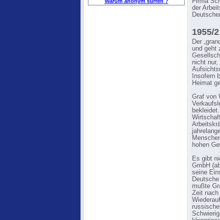
Firma Sch
Warum anonym surfen ?
der Arbe
Deutschen
1955/2
Der „gran
und geht 
Gesellscha
nicht nur
Aufsichts
Insofern 
Heimat ge
Graf von 
Verkaufsl
bekleidet
Wirtschaf
Arbeitskr
jahrelang
Menschen 
hohen Ge
Es gibt n
GmbH (ab 
seine Ein
Deutsche 
mußte Gra
Zeit nach
Wiederauf
russische
Schwierig