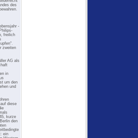
teuerrecht
andes des
bewahren.
ebensjahr -
hilips-
 freilich
s
upfen".
r zweiten
ller AG als
chaft
en in
aus
rst um den
sehen und
öhren
auf diese
ie
mals
45, kurze
Berlin den
uten
eitbedingte
: ein