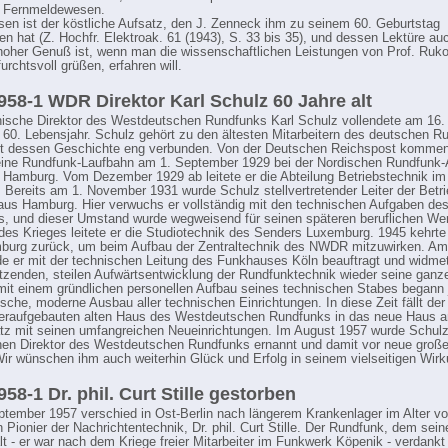
d Fernmeldewesen.
en ist der köstliche Aufsatz, den J. Zenneck ihm zu seinem 60. Geburtstag
en hat (Z. Hochfr. Elektroak. 61 (1943), S. 33 bis 35), und dessen Lektüre au
hoher Genuß ist, wenn man die wissenschaftlichen Leistungen von Prof. Ruko
urchtsvoll grüßen, erfahren will.
58-1 WDR Direktor Karl Schulz 60 Jahre alt
ische Direktor des Westdeutschen Rundfunks Karl Schulz vollendete am 16.
 60. Lebensjahr. Schulz gehört zu den ältesten Mitarbeitern des deutschen R
mit dessen Geschichte eng verbunden. Von der Deutschen Reichspost komme
ine Rundfunk-Laufbahn am 1. September 1929 bei der Nordischen Rundfunk-
n Hamburg. Vom Dezember 1929 ab leitete er die Abteilung Betriebstechnik i
 Bereits am 1. November 1931 wurde Schulz stellvertretender Leiter der Betr
us Hamburg. Hier verwuchs er vollständig mit den technischen Aufgaben de
, und dieser Umstand wurde wegweisend für seinen späteren beruflichen We
es Krieges leitete er die Studiotechnik des Senders Luxemburg. 1945 kehrte
urg zurück, um beim Aufbau der Zentraltechnik des NWDR mitzuwirken. Am 
e er mit der technischen Leitung des Funkhauses Köln beauftragt und widmet
tzenden, steilen Aufwärtsentwicklung der Rundfunktechnik wieder seine ganze
mit einem gründlichen personellen Aufbau seines technischen Stabes begann j
sche, moderne Ausbau aller technischen Einrichtungen. In diese Zeit fällt d
eraufgebauten alten Haus des Westdeutschen Rundfunks in das neue Haus 
atz mit seinen umfangreichen Neueinrichtungen. Im August 1957 wurde Schul
en Direktor des Westdeutschen Rundfunks ernannt und damit vor neue groß
 Wir wünschen ihm auch weiterhin Glück und Erfolg in seinem vielseitigen Wirk
58-1 Dr. phil. Curt Stille gestorben
tember 1957 verschied in Ost-Berlin nach längerem Krankenlager im Alter v
 Pionier der Nachrichtentechnik, Dr. phil. Curt Stille. Der Rundfunk, dem seine
alt - er war nach dem Kriege freier Mitarbeiter im Funkwerk Köpenik - verdankt