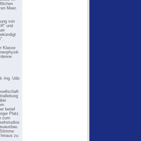
tlichen
rzen Meer,
hung von
SSR" und
uer
gekündigt
".
er Klasse
Ionenphysik
Ardenne
l.-Ing. Udo
esellschaft
ralleitung
abei
dem
er berief
rger Platz.
hn zum
nsehstudios
 Neuausbau
e Stimme
 hinaus zu