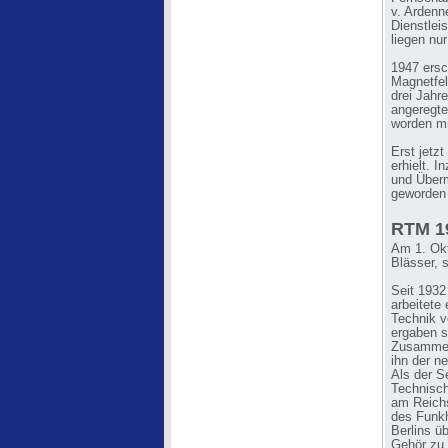
v. Ardenn
Dienstlei
liegen nu
1947 ersc
Magnetfel
drei Jahr
angeregte
worden mi
Erst jetz
erhielt. 
und Überm
geworden 
RTM 19
Am 1. Okt
Blässer, 
Seit 1932
arbeitete
Technik v
ergaben s
Zusammenb
ihn der n
Als der S
Technisch
am Reichs
des Funkh
Berlins ü
Gehör zu 