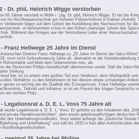
2 - Dr. phiL Heinrich Wigge verstorben
on 65 Jahren verstarb in Mölln i. Lbg. Dr. phiL Heinrich Wigge. Er las bis Kri
ssor für Hochfrequenztechnik am früheren Polytechnikum in Käthen (Anhalt). 
n Verdienste liegen auf dem Gebiet der Ausbildung des Nachwuchses für die
enztechnik; er befürwortete schon in den frühen zwanziger Jahren das Spezi
chnik. Während des Krieges war der Verstorbene Leiter einer Versuchsstation 
echnik.
 - Franz Hellwege 25 Jahre im Dienst
ckwünschen Direktor Franz Hellwege zu „25 Jahre im Dienst der Valvo-Röhre"
29, noch nicht fünfundzwanzig Jahre alt, übernahm er die Vertriebsabteilung 
 Röhrenfabrik und blieb dem Unternehmen treu, als
on der Deutschen Philips-Gesellschaft übernommen wurde. Daß die Valvo-Rö
tarke Stellung
hland hat, ist zu einem sehr großen Teil sein Verdienst, denn Marktpolitik und
svolles Verhältnis zu den Abnehmern ist bei diesem etwas schwierigen Artikel
s genau so wichtig wie die Qualität des Erzeugnisses. Franz Hellwege vereint
chkenntnis, Tatkraft und Initiative; er ist ein Freund des klugen Gesprächs u
nn am rechten Platz.
 - Legationsrat a. D. E. L. Voss 75 Jahre alt
lt wurde Legationsrat a. D. E. L. Voss. Er gehörte zu den Initiatoren des „Eild
und private Handelsnachrichten", dem ersten gebührenpflichtigen deutschen 
ufer des Unterhaltungsrundfunks. Voss leitete anfangs die „Deutsche Stunde f
 Belehrung und Unterhaltung" und saß bis 1933 in fast allen Aufsichtsräten de
 Rundfunkgesellschaften.
 - zweimal 25 Jahre bei Philips