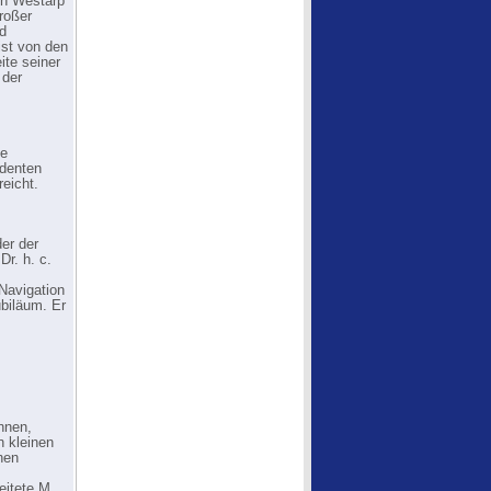
on Westarp
großer
nd
ist von den
ite seiner
 der
ße
identen
eicht.
er der
r. h. c.
 Navigation
ubiläum. Er
nnen,
 kleinen
hen
eitete M.