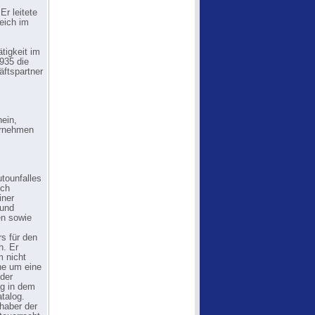
r leitete
reich im
tigkeit im
935 die
äftspartner
hein,
ernehmen
utounfalles
ich
iner
 und
en sowie
s für den
h. Er
m nicht
ne um eine
 der
ag in dem
talog.
haber der