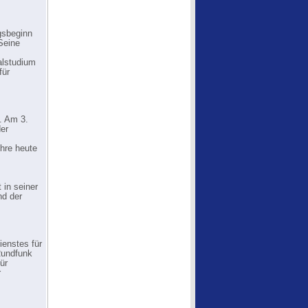
egsbeginn
Seine
alstudium
für
. Am 3.
der
hre heute
 in seiner
nd der
ienstes für
Rundfunk
ür
r