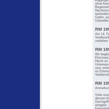
klapprige
ohne Auto 
Begeister
Nachtstun
lastenden
Gattin, a
Unterelbe
RM 195
Am 14. Fe
Verdienst
verliehen
RM 195
Wir beglü
Electroac
Hecht ist
Unterwass
usw. entw
ist Ehren
Verdienst
RM 195
Anmerkung
Viele uns
dessen Ar
Durchgrif
erregten.
Fernsehab