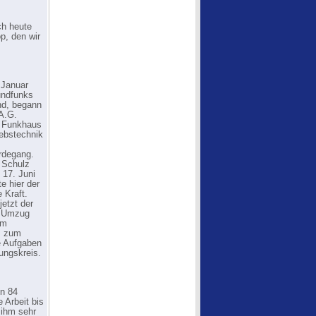
ch heute
p, den wir
 Januar
undfunks
nd, begann
A.G.
m Funkhaus
iebstechnik
s
rdegang.
 Schulz
17. Juni
e hier der
 Kraft.
etzt der
er Umzug
am
z zum
e Aufgaben
ungskreis.
on 84
 Arbeit bis
 ihm sehr