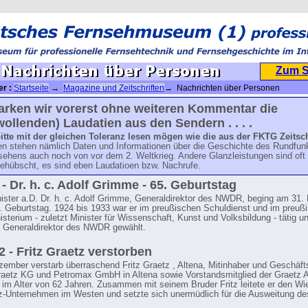
Zum 
er :
Startseite
→
Magazine und Zeitschriften
→ Nachrichten über Personen
arken wir vorerst ohne weiteren Kommentar die
ollenden) Laudatien aus den Sendern . . . .
bitte mit der gleichen Toleranz lesen mögen wie die aus der FKTG Zeitsch
en stehen nämlich Daten und Informationen über die Geschichte des Rundfun
sehens auch noch von vor dem 2. Weltkrieg. Andere Glanzleistungen sind oft
gehübscht, es sind eben Laudatioen bzw. Nachrufe.
 - Dr. h. c. Adolf Grimme - 65. Geburtstag
ister a.D. Dr. h. c. Adolf Grimme, Generaldirektor des NWDR, beging am 31
. Geburtstag. 1924 bis 1933 war er im preußischen Schuldienst und im preuß
isterium - zuletzt Minister für Wissenschaft, Kunst und Volksbildung - tätig u
 Generaldirektor des NWDR gewählt.
2 - Fritz Graetz verstorben
ember verstarb überraschend Fritz Graetz , Altena, Mitinhaber und Geschäfts
aetz KG und Petromax GmbH in Altena sowie Vorstandsmitglied der Graetz 
im Alter von 62 Jahren. Zusammen mit seinem Bruder Fritz leitete er den Wi
z-Unternehmen im Westen und setzte sich unermüdlich für die Ausweitung de