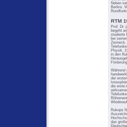
Neben sei
Berlins. 
Rundfunk
RTM 19
Prof. Dr.
begeht am
studierte
bei seine
Zenneck, 
Telefunke
Physik. 1
in den Ru
Herausgeb
Förderung
Während d
handwerkl
der erste
Ionosphär
die erste
wirksamen
Telefunke
Röhrenent
Wiederauf
Rukops Na
Auszeichn
Hochschul
das große
Deutschen