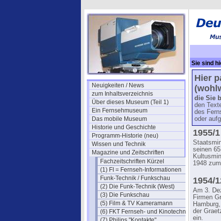
Sie sind hi
Hier p
Neuigkeiten / News
(wohlw
zum Inhaltsverzeichnis
die Sie 
Über dieses Museum (Teil 1)
den Text
Ein Fernsehmuseum
des Fern
Das mobile Museum
oder auf
Historie und Geschichte
1955/1
Programm-Historie (neu)
Staatsmin
Wissen und Technik
seinen 65
Magazine und Zeitschriften
Kultusmin
Fachzeitschriften Kürzel
1948 zum
(1) FI = Fernseh-Informationen
Funk-Technik / Funkschau
1954/1
(2) Die Funk-Technik (West)
Am 3. Dez
(3) Die Funkschau
Firmen Gr
(5) Film & TV Kameramann
Hamburg, 
der Graet
(6) FKT Fernseh- und Kinotechnik
ein.
(7) Philips "Kontakte"