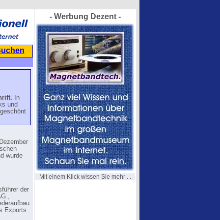
- Werbung Dezent -
Suchen
rift.
In
ks und
 geschönt
. Dezember
ischen
nd wurde
Mit einem Klick wissen Sie mehr . .
führer der
AG.,
ederaufbau
s Exports