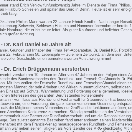
nuar stand Erich Vehlow fünfundzwanzig Jahre im Dienste der Firma Philips. E
s Filialbüro Schlesien und später das Büro in Berlin. Heute ist er sehr erfolg
rieb tätig.
 25 Jahre Philips-Mann war am 22. Januar Ehrich Knothe. Nach langer Reisetä
cklenburg-Schwerin, Schleswig-Holstein und Hannover übernahm er bereits 1
iliale Hamburg, die er bis heute leitet. Als guter Kaufmann und beliebter Gesch
 sich großer Achtung.
- Dr. Karl Daniel 50 Jahre alt
Daniel, Gründer und Inhaber der Firma Tefi-Apparatebau Dr. Daniel KG, Porz/R
 am 22. Februar sein 50. Lebensjahr — zu einem Zeitpunkt, an dem sein Unt
hselvoller Geschichte einen bemerkenswerten Aufschwung nimmt.
 - Dr. Erich Brüggemann verstorben
erwartet verstarb am 10. Januar im Alter von 47 Jahren an den Folgen eines A
tzende des Bundesverbandes des Rundfunk- und Fernseh-Großhandels Dr. Er
n. Mit ihm verliert der Deutsche Rundfunk- und Fernsehgroßhandel einen se
endsten Männer, der sein Arbeiten und Wirken in unermüdlichem, selbstlosen
hen Einsatz auf Schutz, Wahrnehmung und Förderung der allgemeinen, ideell
tlichen Interessen des gesamten Berufsstandes konzentrierte.
emann - von Haus aus Rechts- und Fachanwalt für Steuerrecht - trat besonder
ttbewerb ein, eine Forderung, die ganz seiner vornehmen Gesinnung entsprac
, daß die Mitglieder seines Verbandes nur Großhandelsfunktionen ausüben, u
enen Abnehmern Konkurrenz zu machen. Ständig bemühte sich der Verstorbe
mmenarbeit aller Partner der Rundfunkwirtschaft und um die Rationalisierung
wege. Das zuletzt genannte Bestreben fand unter anderem seinen Niederschl
enarbeit mit dem Franzis-Verlag herausgegebenen Rundfunk- und Fernsehka
emann war neben seiner Tätigkeit als Vorsitzender des VRG gleichzeitig Mitin