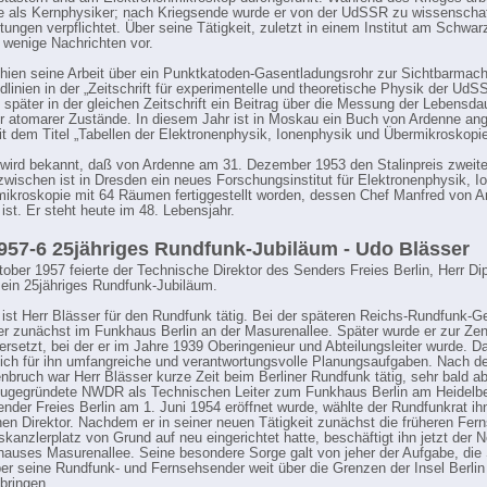
e als Kernphysiker; nach Kriegsende wurde er von der UdSSR zu wissenschaf
stungen verpflichtet. Über seine Tätigkeit, zuletzt in einem Institut am Schwa
r wenige Nachrichten vor.
hien seine Arbeit über ein Punktkatoden-Gasentladungsrohr zur Sichtbarmac
dlinien in der „Zeitschrift für experimentelle und theoretische Physik der Ud
e später in der gleichen Zeitschrift ein Beitrag über die Messung der Lebensda
r atomarer Zustände. In diesem Jahr ist in Moskau ein Buch von Ardenne an
t dem Titel „Tabellen der Elektronenphysik, Ionenphysik und Übermikroskopie
t wird bekannt, daß von Ardenne am 31. Dezember 1953 den Stalinpreis zweit
Inzwischen ist in Dresden ein neues Forschungsinstitut für Elektronenphysik, 
ikroskopie mit 64 Räumen fertiggestellt worden, dessen Chef Manfred von 
ist. Er steht heute im 48. Lebensjahr.
57-6 25jähriges Rundfunk-Jubiläum - Udo Blässer
ober 1957 feierte der Technische Direktor des Senders Freies Berlin, Herr Dip
sein 25jähriges Rundfunk-Jubiläum.
 ist Herr Blässer für den Rundfunk tätig. Bei der späteren Reichs-Rundfunk-G
 er zunächst im Funkhaus Berlin an der Masurenallee. Später wurde er zur Zent
ersetzt, bei der er im Jahre 1939 Oberingenieur und Abteilungsleiter wurde. D
ich für ihn umfangreiche und verantwortungsvolle Planungsaufgaben. Nach 
ruch war Herr Blässer kurze Zeit beim Berliner Rundfunk tätig, sehr bald ab
eugegründete NWDR als Technischen Leiter zum Funkhaus Berlin am Heidelbe
ender Freies Berlin am 1. Juni 1954 eröffnet wurde, wählte der Rundfunkrat i
en Direktor. Nachdem er in seiner neuen Tätigkeit zunächst die früheren Fer
kanzlerplatz von Grund auf neu eingerichtet hatte, beschäftigt ihn jetzt der
auses Masurenallee. Seine besondere Sorge galt von jeher der Aufgabe, di
ber seine Rundfunk- und Fernsehsender weit über die Grenzen der Insel Berlin
bringen.