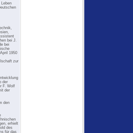
n Leben
 Deutschen
echnik,
sien,
ssistent
hen bei J.
de bei
nische
April 1950
lschaft zur
Entwicklung
p der
r F. Wolf
it der
um den
e
chnischen
en, erhielt
old des
ms für das