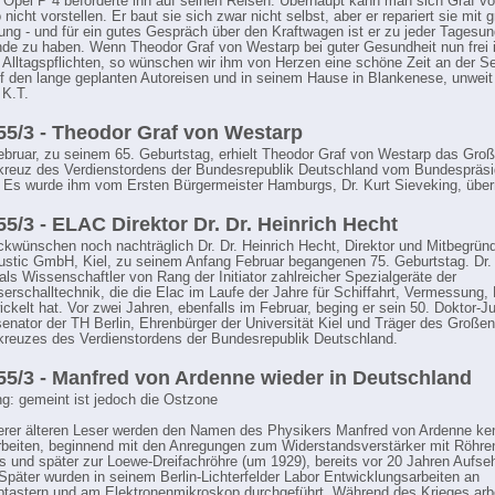
r Opel P 4 beförderte ihn auf seinen Reisen. Überhaupt kann man sich Graf v
nicht vorstellen. Er baut sie sich zwar nicht selbst, aber er repariert sie mit 
ung - und für ein gutes Gespräch über den Kraftwagen ist er zu jeder Tagesu
de zu haben. Wenn Theodor Graf von Westarp bei guter Gesundheit nun frei 
 Alltagspflichten, so wünschen wir ihm von Herzen eine schöne Zeit an der Se
uf den lange geplanten Autoreisen und in seinem Hause in Blankenese, unweit
 K.T.
5/3 - Theodor Graf von Westarp
bruar, zu seinem 65. Geburtstag, erhielt Theodor Graf von Westarp das Gro
kreuz des Verdienstordens der Bundesrepublik Deutschland vom Bundespräs
. Es wurde ihm vom Ersten Bürgermeister Hamburgs, Dr. Kurt Sieveking, überr
5/3 - ELAC Direktor Dr. Dr. Heinrich Hecht
ckwünschen noch nachträglich Dr. Dr. Heinrich Hecht, Direktor und Mitbegründ
ustic GmbH, Kiel, zu seinem Anfang Februar begangenen 75. Geburtstag. Dr. D
 als Wissenschaftler von Rang der Initiator zahlreicher Spezialgeräte der
erschalltechnik, die die Elac im Laufe der Jahre für Schiffahrt, Vermessung,
ickelt hat. Vor zwei Jahren, ebenfalls im Februar, beging er sein 50. Doktor-J
senator der TH Berlin, Ehrenbürger der Universität Kiel und Träger des Großen
kreuzes des Verdienstordens der Bundesrepublik Deutschland.
5/3 - Manfred von Ardenne wieder in Deutschland
: gemeint ist jedoch die Ostzone
erer älteren Leser werden den Namen des Physikers Manfred von Ardenne ke
beiten, beginnend mit den Anregungen zum Widerstandsverstärker mit Röhren
fs und später zur Loewe-Dreifachröhre (um 1929), bereits vor 20 Jahren Aufse
 Später wurden in seinem Berlin-Lichterfelder Labor Entwicklungsarbeiten an
tastern und am Elektronenmikroskop durchgeführt. Während des Krieges arb