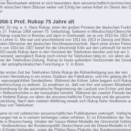
ner Berufsarbeit widmet er sich besonders dem wissenschaftlich-technische
Wir wünschen Herrn Blässer weiter viel Erfolg bei seiner Arbeit im Dienst des
s!
58-1 Prof. Rukop 75 Jahre alt
 phil. Dr.-Ing. e. h. Hans Rukop, einer der großen Pioniere der deutschen Funkt
 27. Februar 1958 seinen 75. Geburtstag. Geboren in Mikultschütz/Oberschle
 Rukop zunächst in Breslau und dann in Greifswald, wo er von 1910 bis 1911 A
m Lehrer G. Mie war und anschließend von 1911 bis 1913 in Danzig und Münc
dem Altmeister der deutschen Hochfrequenztechnik. Nach einer ersten Perio
n von 1914 bis 1927 berief ihn die Universität Köln auf den Lehrstuhl für tech
933 wurde Rukop dann in den Vorstand der Telefunken berufen und trat am 1. 
hestand, wenngleich Rukop noch immer für Telefunken tätig ist, vor allem als
er der Telefunken-Zeitung. Rukop ist heute außerdem Vorsitzender der Gesel
 der astrophysikalischen Forschung e. V. in Bonn.
er ersten Zeit bei Telefunken führte Rukop die Röhrenfertigung aus der rein
ichen Herstellung in ein erstes Stadium der Fabrikation, und ihm gelang die 
n wassergekühlten Senderöhren. Während der Kölner Jahre begann sich Ruko
enforschung zu widmen. Zu erwähnen ist, daß von ihm und seinem Mitarbeite
 Anordnung für die automatische Registrierung der Laufzeit von Echos und dam
 Reflexionshöhe in der Ionosphäre herrührt. Während der zweiten Periode bei
n förderte Rukop vor allem die wissenschaftliche Forschung und die gesamte
wicklung. Nach dem zweiten Weltkrieg erwarb sich Rukop hohe Verdienste 
bau von Telefunken.
me ist mit zahlreichen wissenschaftlichen Publikationen verknüpft. Vielfach
ungen hat er in seinem bisherigen Leben erfahren. Er ist Ehrendoktor der Te
e in Braunschweig, Inhaber der Gauss-Weber-Medaille der Universität Götting
 Verdienstkreuz der Bundesrepublik Deutschland und die Diesel-Medaille in G
 Erfinder-Verbandes, sowie die Philips-Reiss-Plakette des Bundesministeriu