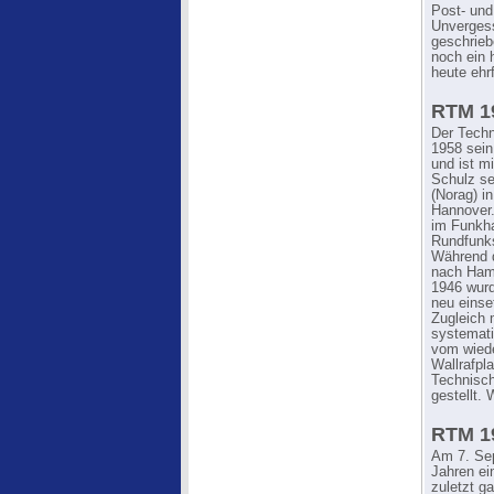
Post- un
Unvergess
geschrieb
noch ein 
heute ehrf
RTM 19
Der Techn
1958 sein
und ist 
Schulz se
(Norag) i
Hannover.
im Funkha
Rundfunks
Während d
nach Hamb
1946 wurd
neu einse
Zugleich 
systemati
vom wied
Wallrafpl
Technisch
gestellt.
RTM 19
Am 7. Sep
Jahren ein
zuletzt g