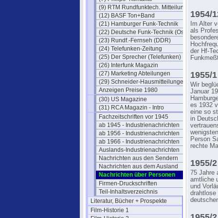
(9) RTM Rundfunktech. Mitteilungen
1954/1
(12) BASF Ton+Band
(21) Hamburger Funk-Technik
Im Alter v
als Profe
(22) Deutsche Funk-Technik (Ost)
besondere
(23) Rundf.-Fernseh (DDR)
Hochfrequ
(24) Telefunken-Zeitung
der Hf-Te
(25) Der Sprecher (Telefunken)
Funkmeßt
(26) Interfunk Magazin
(27) Marketing Abteilungen
1955/1
(29) Schneider-Hausmitteilungen
Wir beglü
Anzeigen Preise 1980
Januar 19
Hamburger
(30) US Magazine
es 1932 v
(31) RCA Magazin - Intro
eine so s
Fachzeitschriften vor 1945
in Deutsc
ab 1945 - Industrienachrichten
vertrauen
wenigsten
ab 1956 - Industrienachrichten
Person Sa
ab 1966 - Industrienachrichten
rechte Ma
Auslands-Industrienachrichten
Nachrichten aus den Sendern
1955/2
Nachrichten aus dem Ausland
75 Jahre a
Nachrichten über Personen
amtliche 
Firmen-Druckschriften
und Vorlä
Teil-Inhaltsverzeichnis
drahtlose
deutschen
Literatur, Bücher + Prospekte
Film-Historie 1
1955/2