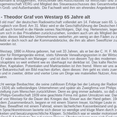
ürmann & Brüggemann, Vorsitzender des Ausschusses für Wirtschaft- und S
itsgemeinschaft VERG und Mitglied des Steuerausschusses des Gesamtverb
 Groß- und Außenhandels. Die Fachwelt wird ihm ein ehrendes Angedenken 
 - Theodor Graf von Westarp 65 Jahre alt
d old man" der deutschen Radiowirtschaft vollendet am 14. Februar sein 65. L
zugleich von Bord. Am 31. März wird er die Geschäftsführung der Deutschen P
ft auch formell in die Hände seines Nachfolgers, Dipl.-Ing. Hertenstein, legen,
, um sich in das Privatleben zurückzuziehen, sondern auch um als Mitglied de
rates dieses blühendes Unternehmens weiterhin „ein wenig an den Fäden zu z
bleibt er doch noch auf der Kommandobrücke, die ihm als altem Seeoffizier zu
worden ist.
Westarp, 1890 in Altona geboren, hat seit 33 Jahren, als er bei der C. H. F. Mü
eiter für Röntgengeräte eintrat, stets führende Verwaltungsposten in der Wirts
. Er wäre demnach ein Manager - und ist doch von diesem Typ des modernen
tskapitäns so weit entfernt wie es überhaupt nur denkbar ist. Das kalte Rechn
äften, Kapitalien, Potentialen und Marktanteilen ist ihm fremd. Wenn wir uns 
er Bekanntschaft ein Bild machen dürfen, dann dieses: ihm geht es stets zue
und in zweiter, dritter und vierter Linie um Dinge wie materiellen Nutzen, An
winn.
icht wenige Beobachter, die seine zahllosen Erfolge bei der Leitung der Radior
1924) als selbständiges Unternehmen und später als Zweigfirma von Philips 
stellung zum Menschen zurückführen. Denn es ging immer aufwärts, so daß d
Philips-Gesellschaft 1939 eine geachtete Firma mit guten Umsätzen war. Da
f von Westarp für die Dauer des Krieges das Steuer aus der Hand geben. 19
 dem Zusammenbruch, begann er mit einem Stamm treuer, tüchtiger Leute in 
bau. Bewaffnet mit einem Fahrrad, einem lächerlichen Kassenbestand und g
n Sprachkenntnissen lavierte sich dieser so wendige und kluge Mann durch z
keiten und besatzungsrechtliche Klippen. Schließlich war er wieder motorisiert