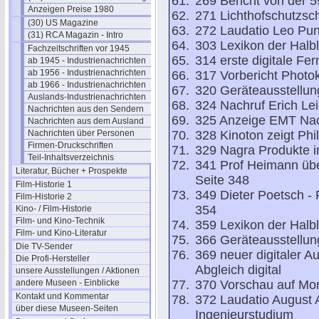
269 Bericht von der 
Anzeigen Preise 1980
271 Lichthofschutzsc
(30) US Magazine
272 Laudatio Leo Pu
(31) RCA Magazin - Intro
303 Lexikon der Halble
Fachzeitschriften vor 1945
314 erste digitale Fe
ab 1945 - Industrienachrichten
ab 1956 - Industrienachrichten
317 Vorbericht Photo
ab 1966 - Industrienachrichten
320 Geräteausstellun
Auslands-Industrienachrichten
324 Nachruf Erich Lei
Nachrichten aus den Sendern
325 Anzeige EMT Nach
Nachrichten aus dem Ausland
Nachrichten über Personen
328 Kinoton zeigt Phi
Firmen-Druckschriften
329 Nagra Produkte i
Teil-Inhaltsverzeichnis
341 Prof Heimann übe
Literatur, Bücher + Prospekte
Seite 348
Film-Historie 1
349 Dieter Poetsch - F
Film-Historie 2
354
Kino- / Film-Historie
Film- und Kino-Technik
359 Lexikon der Halble
Film- und Kino-Literatur
366 Geräteausstellun
Die TV-Sender
369 neuer digitaler 
Die Profi-Hersteller
Abgleich digital
unsere Ausstellungen / Aktionen
andere Museen - Einblicke
370 Vorschau auf Mo
Kontakt und Kommentar
372 Laudatio August 
über diese Museen-Seiten
Ingenieurstudium