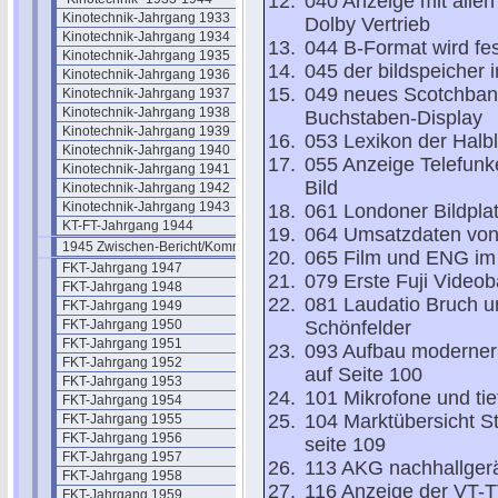
040 Anzeige mit allen
Kinotechnik-Jahrgang 1933
Dolby Vertrieb
Kinotechnik-Jahrgang 1934
044 B-Format wird fes
Kinotechnik-Jahrgang 1935
045 der bildspeicher
Kinotechnik-Jahrgang 1936
049 neues Scotchban
Kinotechnik-Jahrgang 1937
Kinotechnik-Jahrgang 1938
Buchstaben-Display
Kinotechnik-Jahrgang 1939
053 Lexikon der Halble
Kinotechnik-Jahrgang 1940
055 Anzeige Telefun
Kinotechnik-Jahrgang 1941
Bild
Kinotechnik-Jahrgang 1942
Kinotechnik-Jahrgang 1943
061 Londoner Bildpl
KT-FT-Jahrgang 1944
064 Umsatzdaten von
1945 Zwischen-Bericht/Kommentar
065 Film und ENG im 
FKT-Jahrgang 1947
079 Erste Fuji Videob
FKT-Jahrgang 1948
081 Laudatio Bruch un
FKT-Jahrgang 1949
FKT-Jahrgang 1950
Schönfelder
FKT-Jahrgang 1951
093 Aufbau moderner
FKT-Jahrgang 1952
auf Seite 100
FKT-Jahrgang 1953
101 Mikrofone und t
FKT-Jahrgang 1954
104 Marktübersicht St
FKT-Jahrgang 1955
FKT-Jahrgang 1956
seite 109
FKT-Jahrgang 1957
113 AKG nachhallger
FKT-Jahrgang 1958
116 Anzeige der VT-T
FKT-Jahrgang 1959