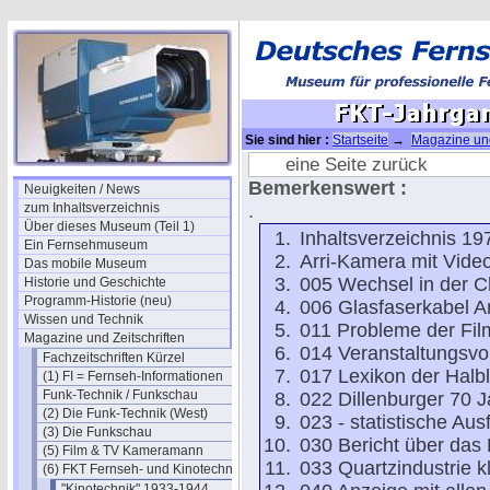
Sie sind hier :
Startseite
→
Magazine und
Jahrgang 1978 -ok
eine Seite zurück
Bemerkenswert :
Neuigkeiten / News
zum Inhaltsverzeichnis
.
Über dieses Museum (Teil 1)
Inhaltsverzeichnis 19
Ein Fernsehmuseum
Arri-Kamera mit Vide
Das mobile Museum
005 Wechsel in der C
Historie und Geschichte
Programm-Historie (neu)
006 Glasfaserkabel Art
Wissen und Technik
011 Probleme der Film
Magazine und Zeitschriften
014 Veranstaltungsv
Fachzeitschriften Kürzel
017 Lexikon der Halble
(1) FI = Fernseh-Informationen
Funk-Technik / Funkschau
022 Dillenburger 70 J
(2) Die Funk-Technik (West)
023 - statistische Ausf
(3) Die Funkschau
030 Bericht über da
(5) Film & TV Kameramann
033 Quartzindustrie 
(6) FKT Fernseh- und Kinotechnik
"Kinotechnik" 1933-1944