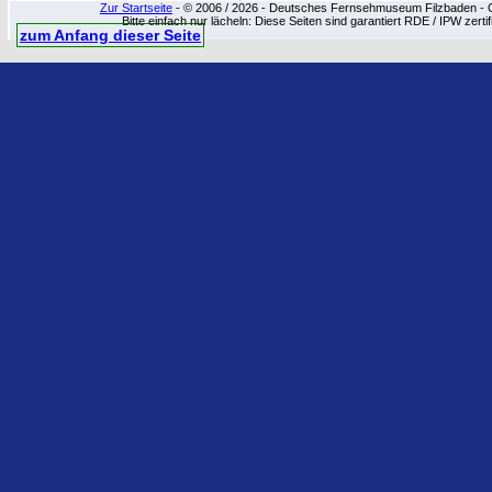
Zur Startseite
- © 2006 / 2026 - Deutsches Fernsehmuseum Filzbaden - Cop
Bitte einfach nur lächeln: Diese Seiten sind garantiert RDE / IPW zert
zum Anfang dieser Seite