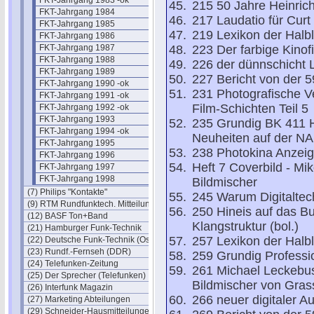
FKT-Jahrgang 1983 -ok
215 50 Jahre Heinrich 
FKT-Jahrgang 1984
217 Laudatio für Curt
FKT-Jahrgang 1985
219 Lexikon der Halble
FKT-Jahrgang 1986
FKT-Jahrgang 1987
223 Der farbige Kinof
FKT-Jahrgang 1988
226 der dünnschicht L
FKT-Jahrgang 1989
227 Bericht von der 
FKT-Jahrgang 1990 -ok
231 Photografische V
FKT-Jahrgang 1991 -ok
Film-Schichten Teil 5
FKT-Jahrgang 1992 -ok
FKT-Jahrgang 1993
235 Grundig BK 411 
FKT-Jahrgang 1994 -ok
Neuheiten auf der NA
FKT-Jahrgang 1995
238 Photokina Anzeig
FKT-Jahrgang 1996
Heft 7 Coverbild - M
FKT-Jahrgang 1997
FKT-Jahrgang 1998
Bildmischer
(7) Philips "Kontakte"
245 Warum Digitaltec
(9) RTM Rundfunktech. Mitteilungen
250 Hineis auf das B
(12) BASF Ton+Band
Klangstruktur (bol.)
(21) Hamburger Funk-Technik
257 Lexikon der Halble
(22) Deutsche Funk-Technik (Ost)
(23) Rundf.-Fernseh (DDR)
259 Grundig Professi
(24) Telefunken-Zeitung
261 Michael Leckebu
(25) Der Sprecher (Telefunken)
Bildmischer von Grass
(26) Interfunk Magazin
266 neuer digitaler A
(27) Marketing Abteilungen
(29) Schneider-Hausmitteilungen