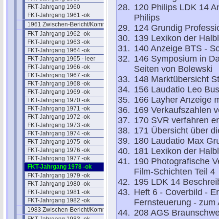
120 Philips LDK 14 An
FKT-Jahrgang 1960
FKT-Jahrgang 1961 -ok
Philips
1961 Zwischen-Bericht/Kommentar
124 Grundig Professi
FKT-Jahrgang 1962 -ok
139 Lexikon der Halble
FKT-Jahrgang 1963 -ok
140 Anzeige BTS - S
FKT-Jahrgang 1964 -ok
146 Symposium in Dar
FKT-Jahrgang 1965 - leer
FKT-Jahrgang 1966 -ok
Seiten von Bolewski
FKT-Jahrgang 1967 -ok
148 Marktübersicht St
FKT-Jahrgang 1968 -ok
156 Laudatio Leo Bu
FKT-Jahrgang 1969 -ok
166 Layher Anzeige mi
FKT-Jahrgang 1970 -ok
FKT-Jahrgang 1971 -ok
169 Verkaufszahlen v
FKT-Jahrgang 1972 -ok
170 SVR verfahren er
FKT-Jahrgang 1973 -ok
171 Übersicht über d
FKT-Jahrgang 1974 -ok
180 Laudatio Max Gru
FKT-Jahrgang 1975 -ok
181 Lexikon der Halble
FKT-Jahrgang 1976 -ok
FKT-Jahrgang 1977 -ok
190 Photografische V
FKT-Jahrgang 1978 -ok
Film-Schichten Teil 4
FKT-Jahrgang 1979 -ok
195 LDK 14 Beschrei
FKT-Jahrgang 1980 -ok
Heft 6 - Coverbild -
FKT-Jahrgang 1981 -ok
FKT-Jahrgang 1982 -ok
Fernsteuerung - zum A
1983 Zwischen-Bericht/Kommentar
208 AGS Braunschwei