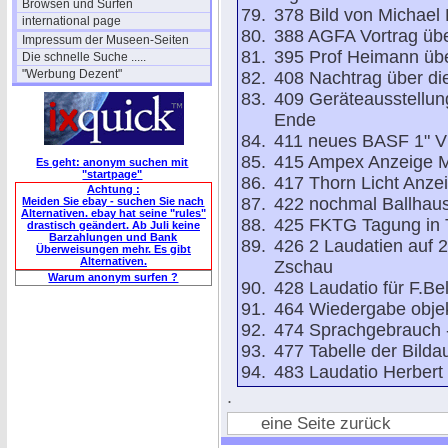
Browsen und Surfen
378 Bild von Michael 
international page
388 AGFA Vortrag üb
Impressum der Museen-Seiten
395 Prof Heimann übe
Die schnelle Suche .....
"Werbung Dezent"
408 Nachtrag über d
409 Geräteausstellun
Ende
411 neues BASF 1" V
415 Ampex Anzeige 
Es geht: anonym suchen mit
"startpage"
417 Thorn Licht Anze
Achtung :
422 nochmal Ballhaus
Meiden Sie ebay - suchen Sie nach
Alternativen. ebay hat seine "rules"
425 FKTG Tagung in T
drastisch geändert. Ab Juli keine
Barzahlungen und Bank
426 2 Laudatien auf 
Überweisungen mehr. Es gibt
Alternativen.
Zschau
Warum anonym surfen ?
428 Laudatio für F.Be
464 Wiedergabe objek
474 Sprachgebrauch 
477 Tabelle der Bild
483 Laudatio Herbert 
.
eine Seite zurück