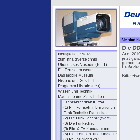
Sie sind hi
Die DD
Neuigkeiten / News
Aug. 2010
jetzt gan
zum Inhaltsverzeichnis
gerade ku
Über dieses Museum (Teil 1)
Laufe der
Ein Fernsehmuseum
Das mobile Museum
Bitte etw
Historie und Geschichte
Programm-Historie (neu)
Wissen und Technik
Magazine und Zeitschriften
Fachzeitschriften Kürzel
(1) FI = Fernseh-Informationen
Funk-Technik / Funkschau
(2) Die Funk-Technik (West)
(3) Die Funkschau
(5) Film & TV Kameramann
(6) FKT Fernseh- und Kinotechnik
(7) Philips "Kontakte"