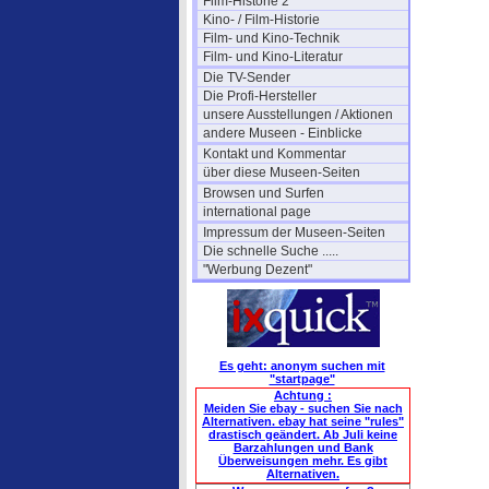
Film-Historie 2
Kino- / Film-Historie
Film- und Kino-Technik
Film- und Kino-Literatur
Die TV-Sender
Die Profi-Hersteller
unsere Ausstellungen / Aktionen
andere Museen - Einblicke
Kontakt und Kommentar
über diese Museen-Seiten
Browsen und Surfen
international page
Impressum der Museen-Seiten
Die schnelle Suche .....
"Werbung Dezent"
Es geht: anonym suchen mit
"startpage"
Achtung :
Meiden Sie ebay - suchen Sie nach
Alternativen. ebay hat seine "rules"
drastisch geändert. Ab Juli keine
Barzahlungen und Bank
Überweisungen mehr. Es gibt
Alternativen.