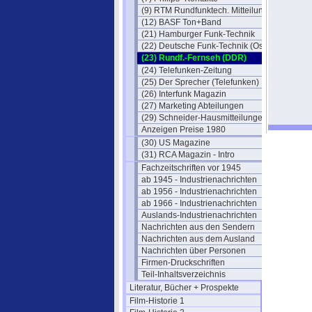
(9) RTM Rundfunktech. Mitteilungen
(12) BASF Ton+Band
(21) Hamburger Funk-Technik
(22) Deutsche Funk-Technik (Ost)
(23) Rundf.-Fernseh (DDR)
(24) Telefunken-Zeitung
(25) Der Sprecher (Telefunken)
(26) Interfunk Magazin
(27) Marketing Abteilungen
(29) Schneider-Hausmitteilungen
Anzeigen Preise 1980
(30) US Magazine
(31) RCA Magazin - Intro
Fachzeitschriften vor 1945
ab 1945 - Industrienachrichten
ab 1956 - Industrienachrichten
ab 1966 - Industrienachrichten
Auslands-Industrienachrichten
Nachrichten aus den Sendern
Nachrichten aus dem Ausland
Nachrichten über Personen
Firmen-Druckschriften
Teil-Inhaltsverzeichnis
Literatur, Bücher + Prospekte
Film-Historie 1