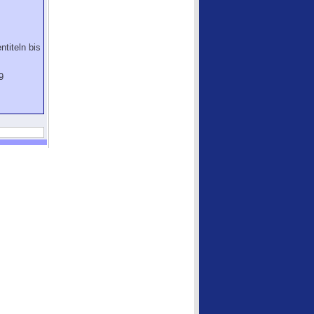
titeln bis
9