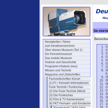
Sie sind hi
Jahrgang 1
Bemerken
Neuigkeiten / News
.
zum Inhaltsverzeichnis
0
Über dieses Museum (Teil 1)
0
0
Ein Fernsehmuseum
0
Das mobile Museum
0
Historie und Geschichte
0
Programm-Historie (neu)
0
Wissen und Technik
0
K
Magazine und Zeitschriften
0
Fachzeitschriften Kürzel
0
(1) FI = Fernseh-Informationen
0
Funk-Technik / Funkschau
0
0
(2) Die Funk-Technik (West)
0
(3) Die Funkschau
0
(5) Film & TV Kameramann
1
(6) FKT Fernseh- und Kinotechnik
1
1
"Kinotechnik" 1933-1944