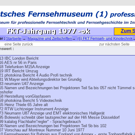
Zum 
er :
Startseite
→
Magazine und Zeitschriften
→
(6) FKT Fernseh- und Kinotechnik
→
977 -ok
eine Seite zurück
zur nächsten Seite
swert :
13 IBC London Bericht
16 AES nr 56 in Paris
18 Telefunken M15A Anzeige
19 IRT Bericht Umzug
21 photokina Bericht 4 Audio Profi technik
31 W.Mayer wird Abteilungsdirektor bei Grundig
33 neumann U47 Anzeige
55 Namen und Bezeichnungen bei Projektoren Teil 5a bis 057 nicht Tümmel 
oshofer
58 Herstellung vonGlasfasern
59 photokina Bericht 5 Videotechnik
65 Heinz Thiele 65 Jahre alt
72 RTW Lichtzeiger Instrument Anzeige
73 Neumann U87 Anzeige und EMT elektronisches Hallgerät
95 Bolewski schreibt über lautsprecher auf der Hifi Messe Düsseldorf
99 kalalog Flachbahn"regler" - Sprachgebrauch
00 Namen und Bezeichnungen bei Projektoren Teil 5b bis 102
07 Vorschau auf Montreux Nummer 10 Juni 1977
10 Fernsehwagen für Bahrain aus England von Ampex - erste Tonbandfabrik i