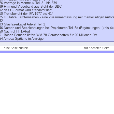
76 Vorträge in Montreux Teil 3 - bis 379
89 Film und Videoband aus Sicht der BBC
92 das C-Format wird standardisiert
10 Trendbericht der IFA 1977 bis 414
25 10 Jahre Farbfernsehen - eine Zusammenfassung mit merkwürdigen Autoren
32
33 Glasfaserkabel Artikel Teil 1
46 Namen und Bezeichnungen bei Projektoren Teil 5d (Ergänzungen II) bis 44
50 Nachruf H.H.Atorf
51 Bosch Fernseh liefert WM 78 Gerätschaften für 20 Miiionen DM
54 Ampex Sprüche in Anzeige
eine Seite zurück
zur nächsten Seite