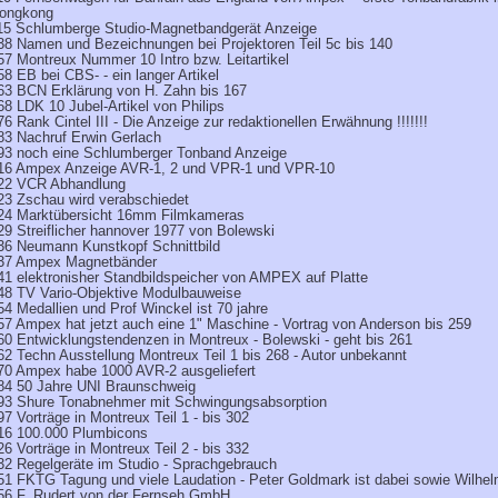
ongkong
15 Schlumberge Studio-Magnetbandgerät Anzeige
38 Namen und Bezeichnungen bei Projektoren Teil 5c bis 140
57 Montreux Nummer 10 Intro bzw. Leitartikel
58 EB bei CBS- - ein langer Artikel
63 BCN Erklärung von H. Zahn bis 167
68 LDK 10 Jubel-Artikel von Philips
76 Rank Cintel III - Die Anzeige zur redaktionellen Erwähnung !!!!!!!
83 Nachruf Erwin Gerlach
93 noch eine Schlumberger Tonband Anzeige
16 Ampex Anzeige AVR-1, 2 und VPR-1 und VPR-10
22 VCR Abhandlung
23 Zschau wird verabschiedet
24 Marktübersicht 16mm Filmkameras
29 Streiflicher hannover 1977 von Bolewski
36 Neumann Kunstkopf Schnittbild
37 Ampex Magnetbänder
41 elektronisher Standbildspeicher von AMPEX auf Platte
48 TV Vario-Objektive Modulbauweise
54 Medallien und Prof Winckel ist 70 jahre
57 Ampex hat jetzt auch eine 1" Maschine - Vortrag von Anderson bis 259
60 Entwicklungstendenzen in Montreux - Bolewski - geht bis 261
62 Techn Ausstellung Montreux Teil 1 bis 268 - Autor unbekannt
70 Ampex habe 1000 AVR-2 ausgeliefert
84 50 Jahre UNI Braunschweig
93 Shure Tonabnehmer mit Schwingungsabsorption
97 Vorträge in Montreux Teil 1 - bis 302
16 100.000 Plumbicons
26 Vorträge in Montreux Teil 2 - bis 332
32 Regelgeräte im Studio - Sprachgebrauch
51 FKTG Tagung und viele Laudation - Peter Goldmark ist dabei sowie Wilhe
56 F. Rudert von der Fernseh GmbH