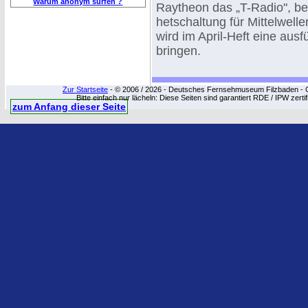
Warum anonym surfen ?
Raytheon das „T-Radio", be
hetschaltung für Mittelwel
wird im April-Heft eine aus
bringen.
Zur Startseite
- © 2006 / 2026 - Deutsches Fernsehmuseum Filzbaden - Cop
Bitte einfach nur lächeln: Diese Seiten sind garantiert RDE / IPW zert
zum Anfang dieser Seite