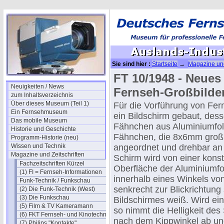
Sie sind hier :
Startseite
→
Magazine und
FT 10/1948 - Neues
Neuigkeiten / News
Fernseh-Großbilde
zum Inhaltsverzeichnis
Über dieses Museum (Teil 1)
Für die Vorführung von F
Ein Fernsehmuseum
ein Bildschirm gebaut, des
Das mobile Museum
Fähnchen aus Aluminiumfol
Historie und Geschichte
Fähnchen, die 8x6mm groß 
Programm-Historie (neu)
Wissen und Technik
angeordnet und drehbar an k
Magazine und Zeitschriften
Schirm wird von einer konsta
Fachzeitschriften Kürzel
Oberfläche der Aluminiumfoli
(1) FI = Fernseh-Informationen
innerhalb eines Winkels v
Funk-Technik / Funkschau
senkrecht zur Blickrichtung
(2) Die Funk-Technik (West)
(3) Die Funkschau
Bildschirmes weiß. Wird ei
(5) Film & TV Kameramann
so nimmt die Helligkeit des
(6) FKT Fernseh- und Kinotechnik
nach dem Kippwinkel ab un
(7) Philips "Kontakte"