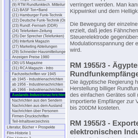
verringert werden. Man ka
(9) RTM Rundfunktech. Mitteilungen
(12) BASF Ton+Band
Kippwinkel und dem Helligke
(21) Hamburger Funk-Technik
(22) Deutsche Funk-Technik (Ost)
Die Bewegung der einzelne
(23) Rundf.-Fernseh (DDR)
erzielt, daß jedes Fähnchen 
(24) Telefunken-Zeitung
(25) Der Sprecher (Telefunken)
Steuerelektrode gegenübers
(26) Interfunk Magazin
Modulationsspannung der 
(27) Marketing Abteilungen
wird.
(29) Schneider-Hausmitteilungen
Anzeigen Preise 1980
(30) US Magazine
RM 1955/3 - Ägypten
(31) RCA Magazin - Intro
Rundfunkempfäng
Fachzeitschriften vor 1945
ab 1945 - Industrienachrichten
Die ägyptische Regierung ha
ab 1956 - Industrienachrichten
Herstellung billiger Rundfu
ab 1966 - Industrienachrichten
des einfachen Gerätes soll
Auslands-Industrienachrichten
Nachrichten aus den Sendern
importierte Empfänger zur 
Nachrichten aus dem Ausland
bis 200DM kosteten.
Nachrichten über Personen
Firmen-Druckschriften
RM 1955/3 - Export
Teil-Inhaltsverzeichnis
Literatur, Bücher + Prospekte
elektronischen Indu
Film-Historie 1