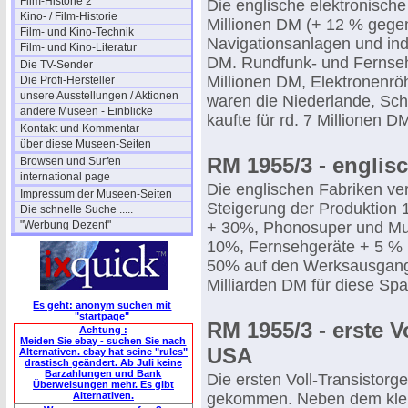
Film-Historie 2
Die englische elektronische
Kino- / Film-Historie
Millionen DM (+ 12 % gegen
Film- und Kino-Technik
Navigationsanlagen und indus
Film- und Kino-Literatur
DM. Rundfunk- und Fernseh
Die TV-Sender
Millionen DM, Elektronenr
Die Profi-Hersteller
unsere Ausstellungen / Aktionen
waren die Niederlande, Sc
andere Museen - Einblicke
kaufte für rd. 7 Millionen D
Kontakt und Kommentar
über diese Museen-Seiten
RM 1955/3 - englis
Browsen und Surfen
international page
Die englischen Fabriken ve
Impressum der Museen-Seiten
Steigerung der Produktion
Die schnelle Suche .....
"Werbung Dezent"
+ 30%, Phonosuper und Mu
10%, Fernsehgeräte + 5 % (!
50% auf den Werksausgangs
Milliarden DM für diese Spa
Es geht: anonym suchen mit
"startpage"
RM 1955/3 - erste V
Achtung :
Meiden Sie ebay - suchen Sie nach
USA
Alternativen. ebay hat seine "rules"
drastisch geändert. Ab Juli keine
Barzahlungen und Bank
Die ersten Voll-Transistorg
Überweisungen mehr. Es gibt
Alternativen.
gekommen. Neben dem klein