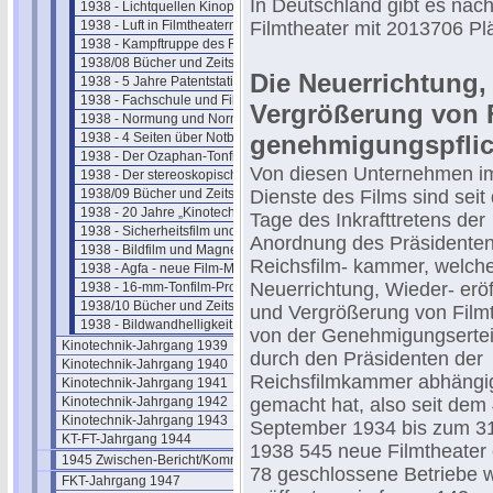
In Deutschland gibt es nac
1938 - Lichtquellen Kinoprojektion
1938 - Luft in Filmtheatern
Filmtheater mit 2013706 Pl
1938 - Kampftruppe des Führers
1938/08 Bücher und Zeitschriften
Die Neuerrichtung
1938 - 5 Jahre Patentstatistik
1938 - Fachschule und Filmakademie
Vergrößerung von F
1938 - Normung und Normentagung
1938 - 4 Seiten über Notbeleuchtung
genehmigungspflich
1938 - Der Ozaphan-Tonfilm
Von diesen Unternehmen i
1938 - Der stereoskopische Film
1938/09 Bücher und Zeitschriften
Dienste des Films sind sei
1938 - 20 Jahre „Kinotechnik"
Tage des Inkrafttretens der
1938 - Sicherheitsfilm und Magnetton
Anordnung des Präsidenten
1938 - Bildfilm und Magnetton
Reichsfilm- kammer, welche
1938 - Agfa - neue Film-Materialien
Neuerrichtung, Wieder- erö
1938 - 16-mm-Tonfilm-Projektor
1938/10 Bücher und Zeitschriften
und Vergrößerung von Film
1938 - Bildwandhelligkeit im Kino
von der Genehmigungsertei
Kinotechnik-Jahrgang 1939
durch den Präsidenten der
Kinotechnik-Jahrgang 1940
Reichsfilmkammer abhängi
Kinotechnik-Jahrgang 1941
Kinotechnik-Jahrgang 1942
gemacht hat, also seit dem 
Kinotechnik-Jahrgang 1943
September 1934 bis zum 31
KT-FT-Jahrgang 1944
1938 545 neue Filmtheater e
1945 Zwischen-Bericht/Kommentar
78 geschlossene Betriebe 
FKT-Jahrgang 1947