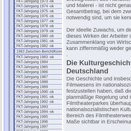
FKT-Jahrgang 1973 -ok
und Malerei - ist nicht gen
FKT-Jahrgang 1974 -ok
Gesamtbetrag, bei dem zwei
FKT-Jahrgang 1975 -ok
FKT-Jahrgang 1976 -ok
notwendig sind, um sie ke
FKT-Jahrgang 1977 -ok
FKT-Jahrgang 1978 -ok
Der ideelle Zuwachs, um de
FKT-Jahrgang 1979 -ok
dieses Wirken der Arbeiter
FKT-Jahrgang 1980 -ok
FKT-Jahrgang 1981 -ok
Zusammenklang von Wirtscha
FKT-Jahrgang 1982 -ok
kann ziffernmäßig weder ge
1983 Zwischen-Bericht/Kommentar
.
FKT-Jahrgang 1983 -ok
Die Kulturgeschich
FKT-Jahrgang 1984
FKT-Jahrgang 1985
Deutschland
FKT-Jahrgang 1986
FKT-Jahrgang 1987
Die Geschichte und insbeso
FKT-Jahrgang 1988
Filmwesens im nationalsozi
FKT-Jahrgang 1989
festzustellen haben, daß d
FKT-Jahrgang 1990 -ok
planmäßige Regelung und 
FKT-Jahrgang 1991 -ok
FKT-Jahrgang 1992 -ok
Filmtheaterparkes überhaup
FKT-Jahrgang 1993
nationalsozialistischen Kul
FKT-Jahrgang 1994 -ok
Bereich des Filmtheaterwes
FKT-Jahrgang 1995
Maße sichtbar in Erscheinung
FKT-Jahrgang 1996
FKT-Jahrgang 1997