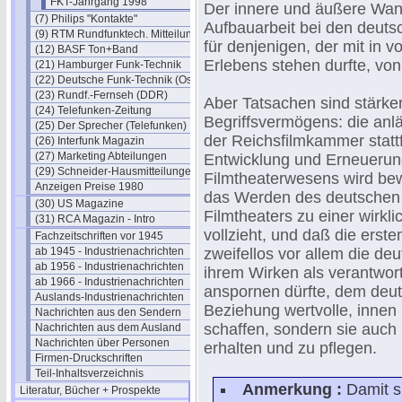
FKT-Jahrgang 1998
Der innere und äußere Wande
(7) Philips "Kontakte"
Aufbauarbeit bei den deutsc
(9) RTM Rundfunktech. Mitteilungen
für denjenigen, der mit in 
(12) BASF Ton+Band
Erlebens stehen durfte, von
(21) Hamburger Funk-Technik
(22) Deutsche Funk-Technik (Ost)
(23) Rundf.-Fernseh (DDR)
Aber Tatsachen sind stärker
(24) Telefunken-Zeitung
Begriffsvermögens: die anl
(25) Der Sprecher (Telefunken)
der Reichsfilmkammer statt
(26) Interfunk Magazin
(27) Marketing Abteilungen
Entwicklung und Erneuerun
(29) Schneider-Hausmitteilungen
Filmtheaterwesens wird bew
Anzeigen Preise 1980
das Werden des deutschen
(30) US Magazine
Filmtheaters zu einer wirkli
(31) RCA Magazin - Intro
vollzieht, und daß die erst
Fachzeitschriften vor 1945
ab 1945 - Industrienachrichten
zweifellos vor allem die de
ab 1956 - Industrienachrichten
ihrem Wirken als verantwor
ab 1966 - Industrienachrichten
anspornen dürfte, dem deuts
Auslands-Industrienachrichten
Beziehung wertvolle, innen
Nachrichten aus den Sendern
schaffen, sondern sie auc
Nachrichten aus dem Ausland
Nachrichten über Personen
erhalten und zu pflegen.
Firmen-Druckschriften
Teil-Inhaltsverzeichnis
Anmerkung :
Damit s
Literatur, Bücher + Prospekte