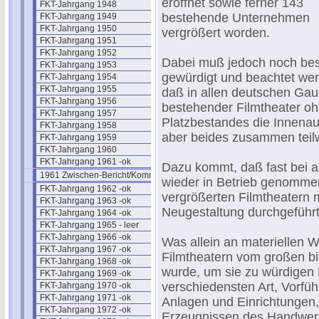
eröffnet sowie ferner 143
FKT-Jahrgang 1948
bestehende Unternehmen
FKT-Jahrgang 1949
FKT-Jahrgang 1950
vergrößert worden.
FKT-Jahrgang 1951
FKT-Jahrgang 1952
Dabei muß jedoch noch be
FKT-Jahrgang 1953
gewürdigt und beachtet we
FKT-Jahrgang 1954
FKT-Jahrgang 1955
daß in allen deutschen Gaue
FKT-Jahrgang 1956
bestehender Filmtheater 
FKT-Jahrgang 1957
Platzbestandes die Innenau
FKT-Jahrgang 1958
aber beides zusammen teilw
FKT-Jahrgang 1959
FKT-Jahrgang 1960
FKT-Jahrgang 1961 -ok
Dazu kommt, daß fast bei a
1961 Zwischen-Bericht/Kommentar
wieder in Betrieb genomme
FKT-Jahrgang 1962 -ok
vergrößerten Filmtheatern 
FKT-Jahrgang 1963 -ok
Neugestaltung durchgeführt
FKT-Jahrgang 1964 -ok
FKT-Jahrgang 1965 - leer
FKT-Jahrgang 1966 -ok
Was allein an materiellen 
FKT-Jahrgang 1967 -ok
Filmtheatern vom großen b
FKT-Jahrgang 1968 -ok
wurde, um sie zu würdigen K
FKT-Jahrgang 1969 -ok
verschiedensten Art, Vorfü
FKT-Jahrgang 1970 -ok
FKT-Jahrgang 1971 -ok
Anlagen und Einrichtungen, 
FKT-Jahrgang 1972 -ok
Erzeugnissen des Handwerk