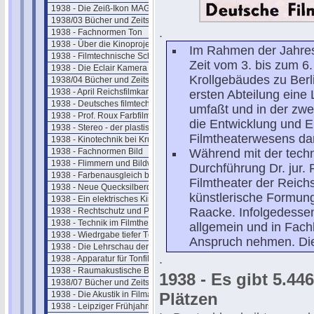
1938 - Die Zeiß-Ikon MAGNASOL II
1938/03 Bücher und Zeitschriften
.
1938 - Fachnormen Ton
1938 - Über die Kinoprojektion
Im Rahmen der Jahres
1938 - Filmtechnische Schau März
Zeit vom 3. bis zum 
1938 - Die Eclair Kamera - Paris
Krollgebäudes zu Berli
1938/04 Bücher und Zeitschriften
1938 - April Reichsfilmkammer
ersten Abteilung eine
1938 - Deutsches filmtechn. Schaffen
umfaßt und in der zwe
1938 - Prof. Roux Farbfilmverfahren
die Entwicklung und 
1938 - Stereo - der plastische Ton
Filmtheaterwesens dars
1938 - Kinotechnik bei Krupp
1938 - Fachnormen Bild
Während mit der techn
1938 - Flimmern und Bildwandbeleuchtung
Durchführung Dr. jur.
1938 - Farbenausgleich beim Film
Filmtheater der Reichs
1938 - Neue Quecksilberdampflampen
künstlerische Formung
1938 - Ein elektrisches Kino
Raacke. Infolgedesse
1938 - Rechtschutz und Patente
1938 - Technik im Filmtheater
allgemein und in Fach
1938 - Wiedrgabe tiefer Töne
Anspruch nehmen. Die 
1938 - Die Lehrschau der Ufa
.
1938 - Apparatur für Tonfilmaufnahme
1938 - Raumakustische Betrachtungen
1938 - Es gibt 5.44
1938/07 Bücher und Zeitschriften
1938 - Die Akustik in Filmateliers
Plätzen
1938 - Leipziger Frühjahrsmesse