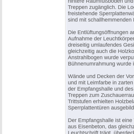
hintere Raumfußboden und s
Treppen zugänglich. Die L
freistehende Sperrplatten
sind mit schallhemmenden L
Die Entlüftungsöffnungen an
Aufnahme der Leuchtkörper 
dreiseitig umlaufendes Ges
gleichzeitig auch die Holzk
Anstrahlbogen wurde verput
Bühnenumrahmung wurde in
Wände und Decken der Vorh
und mit Leimfarbe in zarte
der Empfangshalle und des 
Treppen zum Zuschauerraum
Trittstufen erhielten Holzbel
Sperrplattentüren ausgebil
Der Empfangshalle ist eine 
aus Eisenbeton, das gleichz
Leuchtschrift trägt, überdec