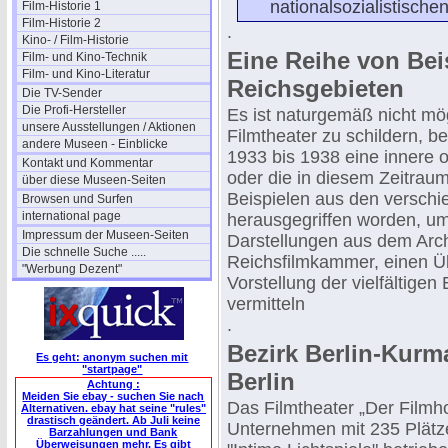
nationalsozialistische
Film-Historie 1
Film-Historie 2
.
Kino- / Film-Historie
Eine Reihe von Bei
Film- und Kino-Technik
Film- und Kino-Literatur
Reichsgebieten
Die TV-Sender
Die Profi-Hersteller
Es ist naturgemäß nicht mö
unsere Ausstellungen / Aktionen
Filmtheater zu schildern, b
andere Museen - Einblicke
1933 bis 1938 eine innere 
Kontakt und Kommentar
oder die in diesem Zeitrau
über diese Museen-Seiten
Beispielen aus den verschi
Browsen und Surfen
international page
herausgegriffen worden, um,
Impressum der Museen-Seiten
Darstellungen aus dem Arch
Die schnelle Suche .....
Reichsfilmkammer, einen Üb
"Werbung Dezent"
Vorstellung der vielfältige
vermitteln
.
Bezirk Berlin-Kurm
Es geht: anonym suchen mit
"startpage"
Berlin
Achtung :
Meiden Sie ebay - suchen Sie nach
Das Filmtheater „Der Filmho
Alternativen. ebay hat seine "rules"
drastisch geändert. Ab Juli keine
Unternehmen mit 235 Plätz
Barzahlungen und Bank
Überweisungen mehr. Es gibt