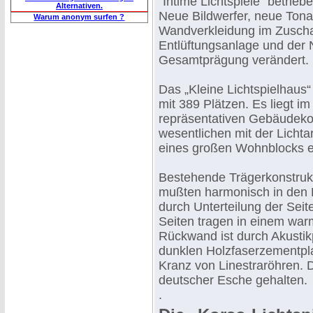
"Intime Lichtspiele" betrie
Alternativen.
Neue Bildwerfer, neue Tona
Warum anonym surfen ?
Wandverkleidung im Zuscha
Entlüftungsanlage und der 
Gesamtprägung verändert.
Das „Kleine Lichtspielhaus“
mit 389 Plätzen. Es liegt i
repräsentativen Gebäudeko
wesentlichen mit der Licht
eines großen Wohnblocks e
Bestehende Trägerkonstrukt
mußten harmonisch in den 
durch Unterteilung der Se
Seiten tragen in einem war
Rückwand ist durch Akustikp
dunklen Holzfaserzementpla
Kranz von Linestraröhren. 
deutscher Esche gehalten.
.