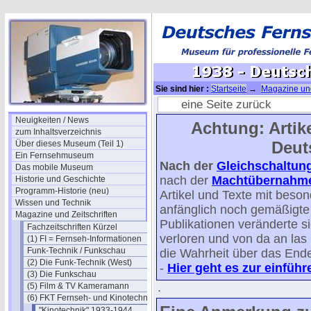
Sie sind hier :
Startseite
→
Magazine und
Kinotechnik-Jahrgang 1938
→ 1938 - Deu
eine Seite zurück
Neuigkeiten / News
Achtung: Artike
zum Inhaltsverzeichnis
Deut
Über dieses Museum (Teil 1)
Ein Fernsehmuseum
Nach der
Gleichschaltun
Das mobile Museum
nach der
Machtübernahme 
Historie und Geschichte
Programm-Historie (neu)
Artikel und Texte mit beso
Wissen und Technik
anfänglich noch gemäßigte p
Magazine und Zeitschriften
Publikationen veränderte s
Fachzeitschriften Kürzel
verloren und von da an la
(1) FI = Fernseh-Informationen
Funk-Technik / Funkschau
die Wahrheit über das Ende 
(2) Die Funk-Technik (West)
-
Hier geht es zur einfüh
(3) Die Funkschau
.
(5) Film & TV Kameramann
(6) FKT Fernseh- und Kinotechnik
"Kinotechnik" 1933-1944