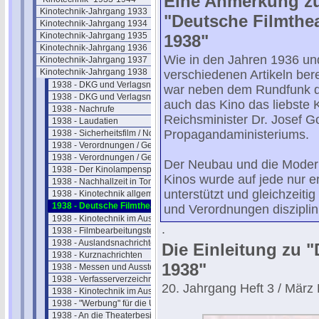
Eine Anmerkung z
Kinotechnik-Jahrgang 1933
"Deutsche Filmthea
Kinotechnik-Jahrgang 1934
Kinotechnik-Jahrgang 1935
1938"
Kinotechnik-Jahrgang 1936
Wie in den Jahren 1936 un
Kinotechnik-Jahrgang 1937
Kinotechnik-Jahrgang 1938
verschiedenen Artikeln ber
1938 - DKG und Verlagsnachrichten (1)
war neben dem Rundfunk d
1938 - DKG und Verlagsnachrichten (2)
auch das Kino das liebste 
1938 - Nachrufe
Reichsminister Dr. Josef G
1938 - Laudatien
Propagandaministeriums.
1938 - Sicherheitsfilm / Normalfilm
1938 - Verordnungen / Gesetze (1)
1938 - Verordnungen / Gesetze (2)
Der Neubau und die Moder
1938 - Der Kinolampenspiegel
Kinos wurde auf jede nur e
1938 - Nachhallzeit in Tonfilmtheatern
unterstützt und gleichzeit
1938 - Kinotechnik allgemein
1938 - Deutsche Filmtheater
und Verordnungen disziplini
1938 - Kinotechnik im Ausland (1)
.
1938 - Filmbearbeitungstechnik
1938 - Auslandsnachrichten
Die Einleitung zu "
1938 - Kurznachrichten
1938"
1938 - Messen und Ausstellungen
1938 - Verfasserverzeichnis Band 20
20. Jahrgang Heft 3 / März 
1938 - Kinotechnik im Ausland (2)
1938 - "Werbung" für die UFA
1938 - An die Theaterbesitzer/Betreiber