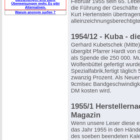
Februar 1955 sein 65. Lebe
Überweisungen mehr. Es gibt
die Führung der Geschäfte 
Alternativen.
Warum anonym surfen ?
Kurt Hertenstein übertragen,
alleinzeichnungsberechtigte
1954/12 - Kuba - di
Gerhard Kubetschek (Mitte)
übergibt Pfarrer Hardt von
als Spende die 250 000. Mus
Wolfenbüttel gefertigt wur
Spezialfabrik,fertigt täglic
zwanzig Prozent. Als Neuen
9cmlsec Bandgeschwindigke
DM kosten wird.
1955/1 Herstellern
Magazin
Wenn unsere Leser diese 
das Jahr 1955 in den Händen
des soeben beendeten Kale