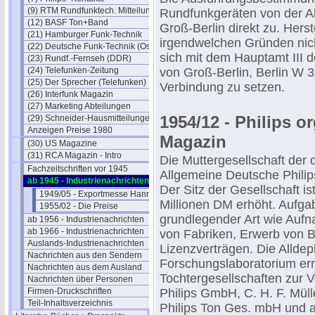
(9) RTM Rundfunktech. Mitteilungen
Rundfunkgeräten von der Ab
(12) BASF Ton+Band
Groß-Berlin direkt zu. Herst
(21) Hamburger Funk-Technik
irgendwelchen Gründen nich
(22) Deutsche Funk-Technik (Ost)
sich mit dem Hauptamt III d
(23) Rundf.-Fernseh (DDR)
(24) Telefunken-Zeitung
von Groß-Berlin, Berlin W 
(25) Der Sprecher (Telefunken)
Verbindung zu setzen.
(26) Interfunk Magazin
(27) Marketing Abteilungen
1954/12 - Philips o
(29) Schneider-Hausmitteilungen
Anzeigen Preise 1980
Magazin
(30) US Magazine
(31) RCA Magazin - Intro
Die Muttergesellschaft der 
Fachzeitschriften vor 1945
Allgemeine Deutsche Philip
ab 1945 - Industrienachrichten
Der Sitz der Gesellschaft i
1949/05 - Exportmesse Hannover
Millionen DM erhöht. Aufga
1955/02 - Die Preise
grundlegender Art wie Aufn
ab 1956 - Industrienachrichten
ab 1966 - Industrienachrichten
von Fabriken, Erwerb von B
Auslands-Industrienachrichten
Lizenzverträgen. Die Alldeph
Nachrichten aus den Sendern
Forschungslaboratorium err
Nachrichten aus dem Ausland
Tochtergesellschaften zur 
Nachrichten über Personen
Firmen-Druckschriften
Philips GmbH, C. H. F. Mül
Teil-Inhaltsverzeichnis
Philips Ton Ges. mbH und a