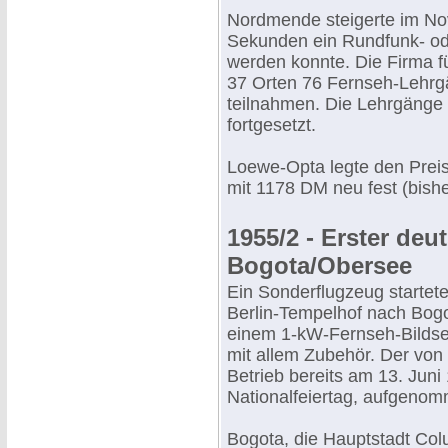
Nordmende steigerte im Nov
Sekunden ein Rundfunk- o
werden konnte. Die Firma f
37 Orten 76 Fernseh-Lehrg
teilnahmen. Die Lehrgäng
fortgesetzt.
Loewe-Opta legte den Preis
mit 1178 DM neu fest (bish
1955/2 - Erster deu
Bogota/Obersee
Ein Sonderflugzeug startet
Berlin-Tempelhof nach Bogo
einem 1-kW-Fernseh-Bilds
mit allem Zubehör. Der vo
Betrieb bereits am 13. Jun
Nationalfeiertag, aufgeno
Bogota, die Hauptstadt Col