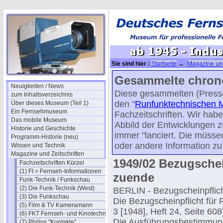
Sie sind hier :
Startseite
→
Magazine und
Gesammelte chron
Neuigkeiten / News
Diese gesammelten (Presse
zum Inhaltsverzeichnis
den "
Runfunktechnischen M
Über dieses Museum (Teil 1)
Ein Fernsehmuseum
Fachzeitschriften. Wir hab
Das mobile Museum
Abbild der Entwicklungen z
Historie und Geschichte
immer "lanciert. Die müssen 
Programm-Historie (neu)
oder andere Information zu 
Wissen und Technik
Magazine und Zeitschriften
1949/02 Bezugschei
Fachzeitschriften Kürzel
(1) FI = Fernseh-Informationen
zuende
Funk-Technik / Funkschau
(2) Die Funk-Technik (West)
BERLIN - Bezugscheinpflich
(3) Die Funkschau
Die Bezugscheinpflicht fü
(5) Film & TV Kameramann
3 [1948], Heft 24, Seite 60
(6) FKT Fernseh- und Kinotechnik
Die Ausführungsbestimmung
(7) Philips "Kontakte"