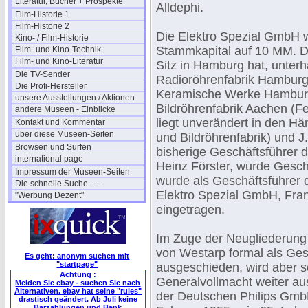
Literatur, Bücher + Prospekte
Alldephi.
Film-Historie 1
Film-Historie 2
Die Elektro Spezial GmbH 
Kino- / Film-Historie
Stammkapital auf 10 MM. D
Film- und Kino-Technik
Film- und Kino-Literatur
Sitz in Hamburg hat, unterh
Die TV-Sender
Radioröhrenfabrik Hamburg 
Die Profi-Hersteller
Keramische Werke Hamburg
unsere Ausstellungen / Aktionen
Bildröhrenfabrik Aachen (Fe
andere Museen - Einblicke
liegt unverändert in den Hä
Kontakt und Kommentar
über diese Museen-Seiten
und Bildröhrenfabrik) und 
Browsen und Surfen
bisherige Geschäftsführer d
international page
Heinz Förster, wurde Gesc
Impressum der Museen-Seiten
wurde als Geschäftsführer 
Die schnelle Suche .....
Elektro Spezial GmbH, Fran
"Werbung Dezent"
eingetragen.
Im Zuge der Neugliederung 
von Westarp formal als Ge
Es geht: anonym suchen mit
"startpage"
ausgeschieden, wird aber s
Achtung :
Generalvollmacht weiter au
Meiden Sie ebay - suchen Sie nach
Alternativen. ebay hat seine "rules"
der Deutschen Philips GmbH
drastisch geändert. Ab Juli keine
Barzahlungen und Bank