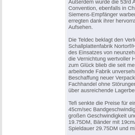
Außerdem wurde die 53rd A
Convention, ebenfalls in Ch
Siemens-Empfänger warben 
erregten dank ihrer hervo
Aufsehen.
Die Teldec beklagt den Ver
Schallplattenfabrik Nortorf
des Einsatzes von neunze
die Vernichtung wertvoller H
zum Glück blieb die seit m
arbeitende Fabrik unversehr
Beschaffung neuer Verpack
Fachhandel ohne Störungen 
über ausreichende Lagerbe
Tefi senkte die Preise für 
45cm/sec Bandgeschwindigk
großen Geschwindigkeit und
19.75DM, Bänder mit 19cm/
Spieldauer 29.75DM und mi