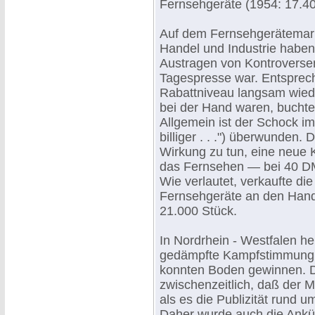
Fernsehgeräte (1954: 17.400
Auf dem Fernsehgerätemarkt
Handel und Industrie habe
Austragen von Kontroversen
Tagespresse war. Entsprec
Rabattniveau langsam wiede
bei der Hand waren, bucht
Allgemein ist der Schock i
billiger . . .") überwunden.
Wirkung zu tun, eine neue K
das Fernsehen — bei 40 DM
Wie verlautet, verkaufte di
Fernsehgeräte an den Hand
21.000 Stück.
In Nordrhein - Westfalen h
gedämpfte Kampfstimmung, 
konnten Boden gewinnen. Di
zwischenzeitlich, daß der M
als es die Publizität rund 
Daher wurde auch die Ank