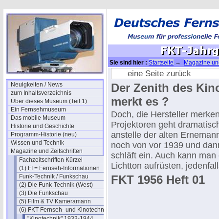
Sie sind hier :
Startseite
→
Magazine und
Jahrgang 1956
eine Seite zurück
Neuigkeiten / News
Der Zenith des Kino
zum Inhaltsverzeichnis
merkt es ?
Über dieses Museum (Teil 1)
Ein Fernsehmuseum
Doch, die Hersteller merke
Das mobile Museum
Projektoren geht dramatisc
Historie und Geschichte
anstelle der alten Erneman
Programm-Historie (neu)
Wissen und Technik
noch von vor 1939 und da
Magazine und Zeitschriften
schläft ein. Auch kann ma
Fachzeitschriften Kürzel
Lichtton aufrüsten, jedenfa
(1) FI = Fernseh-Informationen
Funk-Technik / Funkschau
FKT 1956 Heft 01
(2) Die Funk-Technik (West)
(3) Die Funkschau
(5) Film & TV Kameramann
(6) FKT Fernseh- und Kinotechnik
"Kinotechnik" 1933-1944