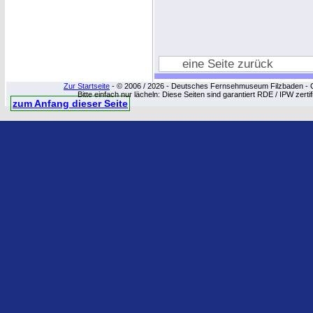
eine Seite zurück
Zur Startseite
- © 2006 / 2026 - Deutsches Fernsehmuseum Filzbaden - Cop
Bitte einfach nur lächeln: Diese Seiten sind garantiert RDE / IPW zert
zum Anfang dieser Seite