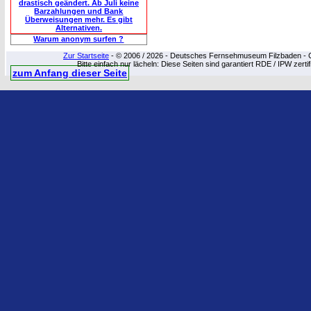
drastisch geändert. Ab Juli keine
Barzahlungen und Bank
Überweisungen mehr. Es gibt
Alternativen.
Warum anonym surfen ?
Zur Startseite
- © 2006 / 2026 - Deutsches Fernsehmuseum Filzbaden - Cop
Bitte einfach nur lächeln: Diese Seiten sind garantiert RDE / IPW zert
zum Anfang dieser Seite