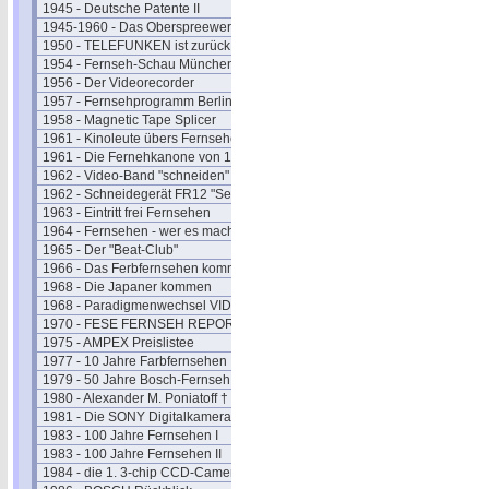
1945 - Deutsche Patente II
1945-1960 - Das Oberspreewerk
1950 - TELEFUNKEN ist zurück
1954 - Fernseh-Schau München
1956 - Der Videorecorder
1957 - Fernsehprogramm Berlin
1958 - Magnetic Tape Splicer
1961 - Kinoleute übers Fernsehen
1961 - Die Fernehkanone von 1936
1962 - Video-Band "schneiden"
1962 - Schneidegerät FR12 "Senior"
1963 - Eintritt frei Fernsehen
1964 - Fernsehen - wer es macht
1965 - Der "Beat-Club"
1966 - Das Ferbfernsehen kommt
1968 - Die Japaner kommen
1968 - Paradigmenwechsel VIDEO
1970 - FESE FERNSEH REPORT
1975 - AMPEX Preislistee
1977 - 10 Jahre Farbfernsehen
1979 - 50 Jahre Bosch-Fernseh
1980 - Alexander M. Poniatoff †
1981 - Die SONY Digitalkamera
1983 - 100 Jahre Fernsehen I
1983 - 100 Jahre Fernsehen II
1984 - die 1. 3-chip CCD-Camera