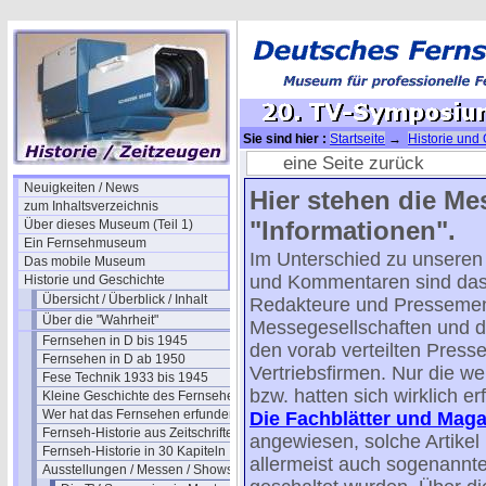
Sie sind hier :
Startseite
→
Historie und
Symposien in Montreux
→ 20. TV-Sympos
eine Seite zurück
Neuigkeiten / News
Hier stehen die Me
zum Inhaltsverzeichnis
"Informationen".
Über dieses Museum (Teil 1)
Ein Fernsehmuseum
Im Unterschied zu unseren 
Das mobile Museum
und Kommentaren sind das
Historie und Geschichte
Übersicht / Überblick / Inhalt
Redakteure und Pressemen
Über die "Wahrheit"
Messegesellschaften und der
Fernsehen in D bis 1945
den vorab verteilten Presse
Fernsehen in D ab 1950
Vertriebsfirmen. Nur die 
Fese Technik 1933 bis 1945
bzw. hatten sich wirklich erfü
Kleine Geschichte des Fernsehens
Wer hat das Fernsehen erfunden?
Die Fachblätter und Maga
Fernseh-Historie aus Zeitschriften
angewiesen, solche Artikel 
Fernseh-Historie in 30 Kapiteln
allermeist auch sogenannte
Ausstellungen / Messen / Shows