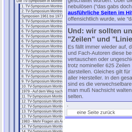
geschaltet wurden. Über di
Die TV-Symposien in Montreux
nebulösen ("das gabs doch
1. TV-Symposium Montreux 1961
2. TV-Symposium Montreux 1962
ausführliche Seiten im H
Symposien 1961 bsi 1971
offensichtlich wurde, wie "d
3. TV-Symposium Montreux 1963
5. TV-Symposium Montreux 1965
Und: wir sollten u
6. TV-Symposium Montreux 1969
6. TV-Symposium Montreux 69/2
"Zeilen" und "Lini
6. TV-Symposium Montreux 69/3
Es fällt immer wieder auf,
6. TV-Symposium Montreux 69/4
7. TV-Symposium Montreux 1971
und Fach-Autoren diese bei
7. TV-Symposium Montreux 71/2
vertauschen oder ungeschi
7. TV-Symposium Montreux 71/3
trotz nomineller 625 Zeile
7. TV-Symposium Montreux 71/4
darstellen. Gleiches gilt f
8. TV-Symposium Montreux 1973
8. TV-Symposium Montreux 73/2
aller Hersteller. In den ge
9. TV-Symposium Montreux 1975
sind es die verwechselbaren
10. TV-Symposium Montreux 1977
man muß Nachsicht walten 
1979 - Auf dem Weg nach Montreux
selten.
11. TV-Symposium Montreux 1979
12. TV-Symposium Montreux 81/1
.
12. TV-Symposium Montreux 81/2
13. TV-Symposium Montreux 83/1
eine Seite zurück
13. TV-Symposium Montreux 83/2
1983 - Mehr Fragen als Antworten
14. TV-Symposium Montreux 1985
14. TV-Symposium Montreux 85/1