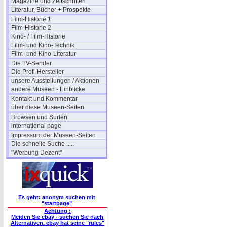
Magazine und Zeitschriften
Literatur, Bücher + Prospekte
Film-Historie 1
Film-Historie 2
Kino- / Film-Historie
Film- und Kino-Technik
Film- und Kino-Literatur
Die TV-Sender
Die Profi-Hersteller
unsere Ausstellungen / Aktionen
andere Museen - Einblicke
Kontakt und Kommentar
über diese Museen-Seiten
Browsen und Surfen
international page
Impressum der Museen-Seiten
Die schnelle Suche .....
"Werbung Dezent"
Es geht: anonym suchen mit
"startpage"
Achtung :
Meiden Sie ebay - suchen Sie nach
Alternativen. ebay hat seine "rules"