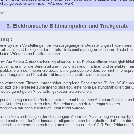
chaufgelöste Graphik nach PAL oder RGR
ler
9. Elektronische Bildmanipulier-und Trickgeräte
tung :
ene System Vorstellungen bei vorausgegangenen Ausstellungen haben bereit
erbracht, daß bezüglich der mittels Bildbeeinflussung erreichbaren Trickeffek
 keine Wünsche mehr offen bleiben.
s mußte für die Aufrechterhaltung einer bei allen Bildbeeinflussungen gleichble
qualität und für die Bereitstellung möglichst gleichmäßiger und artefaktenfrei
abläufe ein sehr hoher Geräteaufwand getrieben werden, der sich in entspr
chaffungskosten für solche Bildmanipuliergeräte widerspiegelte.
en vermehrten Einsatz immer höher integrierte Schaltkreise (PLAs, ASICs ode
d jetzt die Hersteller zunehmend bestrebt, eine hohe Leistungsfähigkeit der G
sweise günstigeren Anschaffungskosten zu erreichen.
rundelegung eines Gerätekonzepts mit nachträglichen Ausbaumöglichkeiten 
n Anforderungen sollen diese Bestrebungen nach kostengünstigeren
möglichkeiten noch zusätzlich unterstützt werden.
eichen Neuvorstellungen der diesjährigen Montreux- Ausstellung waren weitge
end bestimmt. Darüber hinaus ist allgemein noch festzuhalten, daß sich die 
 ihres Innenlebens nun praktisch ausnahmslos auf die CCIR-Emp-fehlungen 
.