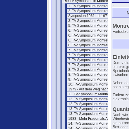
Die TV-Symposien in Montreux
.
1. TV-Symposium Montreux 1961
2. TV-Symposium Montreux 1962
M
Symposien 1961 bsi 1971
.
3. TV-Symposium Montreux 1963
Montre
5. TV-Symposium Montreux 1965
6. TV-Symposium Montreux 1969
Fortsetzu
6. TV-Symposium Montreux 69/2
6. TV-Symposium Montreux 69/3
6. TV-Symposium Montreux 69/4
7. TV-Symposium Montreux 1971
.
7. TV-Symposium Montreux 71/2
Einlei
7. TV-Symposium Montreux 71/3
Dem viels
7. TV-Symposium Montreux 71/4
ein breit
8. TV-Symposium Montreux 1973
Speicherk
8. TV-Symposium Montreux 73/2
zwischen 
9. TV-Symposium Montreux 1975
Neben den
10. TV-Symposium Montreux 1977
hochinteg
1979 - Auf dem Weg nach Montreux
11. TV-Symposium Montreux 1979
Zudem zei
12. TV-Symposium Montreux 81/1
elektroni
12. TV-Symposium Montreux 81/2
Quant
13. TV-Symposium Montreux 83/1
13. TV-Symposium Montreux 83/2
Nach wie 
1983 - Mehr Fragen als Antworten
Wincheste
als auton
14. TV-Symposium Montreux 1985
Box oder 
14. TV-Symposium Montreux 85/1