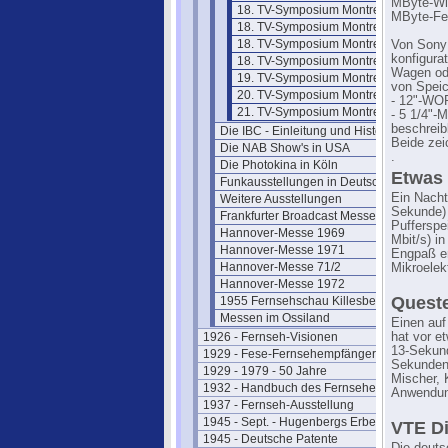
MByte-Win
18. TV-Symposium Montreux 93/2
MByte-Fes
18. TV-Symposium Montreux 93/3
18. TV-Symposium Montreux 93/4
Von Sony 
konfigura
18. TV-Symposium Montreux 93/5
Wagen ode
19. TV-Symposium Montreux 1995
von Speic
20. TV-Symposium Montreux 1997
- 12"-WOR
21. TV-Symposium Montreux 1999
- 5 1/4"-M
beschreib
Die IBC - Einleitung und Historie
Beide zei
Die NAB Show's in USA
.
Die Photokina in Köln
Etwas
Funkausstellungen in Deutschland
Ein Nacht
Weitere Ausstellungen
Sekunde) 
Frankfurter Broadcast Messen
Pufferspe
Hannover-Messe 1969
Mbit/s) in
Hannover-Messe 1971
Engpaß en
Hannover-Messe 71/2
Mikroelek
Hannover-Messe 1972
Quest
1955 Fernsehschau Killesberg
Messen im Ossiland
Einen auf
1926 - Fernseh-Visionen
hat vor e
13-Sekund
1929 - Fese-Fernsehempfänger
Sekunden 
1929 - 1979 - 50 Jahre
Mischer, 
1932 - Handbuch des Fernsehens
Anwendung
1937 - Fernseh-Ausstellung
1945 - Sept. - Hugenbergs Erbe
VTE Di
1945 - Deutsche Patente