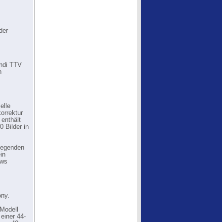
der
Andi TTV
n
elle
orrektur
enthält
 Bilder in
iegenden
in
ews
ony.
 Modell
einer 44-