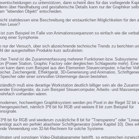
onsentscheidungen zu unterstützen, dann scheint dies für das vorliegende Kap
denn über Handhabung und gestalterische Details kann nur der Graphiker selb
am "lebenden Objekt" entscheiden.
leicht stattdessen eine Beschreibung der erstaunlichen Möglichkeiten für den 
erten Leser?
ist zum Beispiel im Falle von Animationssequenzen so einfach wie die verba
bung einer Symphonie.
so nur der Versuch, über sich abzeichnende technische Trends zu berichten und
ahl der ausgestellten Produkte kurz aufzulisten.
icher Trend ist die Zusammenfassung mehrerer Funktionen bzw. Subsysteme 
on (Power Station, Graphic Factory oder dergleichen Schlagworte mehr). Eine
on kann dann zum Beispiel aus den Elementen Steuercomputer, n-facher Voll
eicher, Zeichengerät, Effektgerät, 3D-Generierung und Animation, Schriftgener
 Speicher oder einer sinnvollen Untermenge davon bestehen.
ständlich muß eine derartige Workstation deutlich billiger sein als die Zusam
ender Einzelgeräte, da zum Beispiel Steuercomputer, Arbeits- und Massensp
mehrfach vorhanden wären.
modernen, hochwertigen Graphiksystem werden pro Pixel in der Regel 32 bit v
hengespeichert, nämlich 3*8 bit für RGB und weitere 8 bit zum Beispiel für
nsignale.
 3*8 bit für RGB und wiederum zusätzliche 8 bit für "Transparenz" oder "Linea
nötigt auch ein perfekt aliasfreier Schriftgenerator (siehe Kapitel 10). Dies erk
nde Verwendung von 32-bit-Rechnern für solche Systeme.
itraten und sonstigen Video-Digitalparameter betrifft, so entsprechen inzwisc