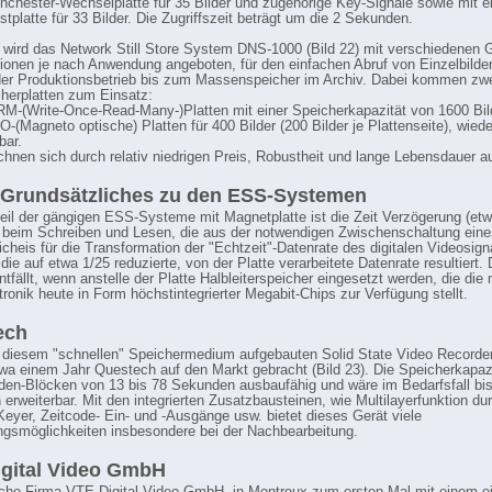
chester-Wechselplatte für 35 Bilder und zugehörige Key-Signale sowie mit ei
tplatte für 33 Bilder. Die Zugriffszeit beträgt um die 2 Sekunden.
wird das Network Still Store System DNS-1000 (Bild 22) mit verschiedenen 
tionen je nach Anwendung angeboten, für den einfachen Abruf von Einzelbilde
r Produktionsbetrieb bis zum Massenspeicher im Archiv. Dabei kommen zwe
herplatten zum Einsatz:
M-(Write-Once-Read-Many-)Platten mit einer Speicherkapazität von 1600 Bil
O-(Magneto optische) Platten für 400 Bilder (200 Bilder je Plattenseite), wiede
bar.
chnen sich durch relativ niedrigen Preis, Robustheit und lange Lebensdauer a
 Grundsätzliches zu den ESS-Systemen
eil der gängigen ESS-Systeme mit Magnetplatte ist die Zeit Verzögerung (etw
beim Schreiben und Lesen, die aus der notwendigen Zwischenschaltung eine
icheis für die Transformation der "Echtzeit"-Datenrate des digitalen Videosign
 die auf etwa 1/25 reduzierte, von der Platte verarbeitete Datenrate resultiert. 
tfällt, wenn anstelle der Platte Halbleiterspeicher eingesetzt werden, die die
tronik heute in Form höchstintegrierter Megabit-Chips zur Verfügung stellt.
ech
 diesem "schnellen" Speichermedium aufgebauten Solid State Video Record
twa einem Jahr Questech auf den Markt gebracht (Bild 23). Die Speicherkapazit
en-Blöcken von 13 bis 78 Sekunden ausbaufähig und wäre im Bedarfsfall bis
erweiterbar. Mit den integrierten Zusatzbausteinen, wie Multilayerfunktion du
Keyer, Zeitcode- Ein- und -Ausgänge usw. bietet dieses Gerät viele
smöglichkeiten insbesondere bei der Nachbearbeitung.
gital Video GmbH