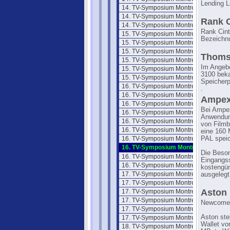
Lending Li
14. TV-Symposium Montreux 85/2
14. TV-Symposium Montreux 85/3
Rank C
14. TV-Symposium Montreux 85/4
Rank Cint
15. TV-Symposium Montreux 1987
Bezeichn
15. TV-Symposium Montreux 87/1
15. TV-Symposium Montreux 87/2
Thoms
15. TV-Symposium Montreux 87/3
Im Angebo
15. TV-Symposium Montreux 87/4
3100 beka
15. TV-Symposium Montreux 87/5
Speicherp
16. TV-Symposium Montreux 1989
.
16. TV-Symposium Montreux 89/2
Ampe
16. TV-Symposium Montreux 89/3
Bei Ampex
16. TV-Symposium Montreux 89/4
Anwendung
16. TV-Symposium Montreux 89/5
von Filmb
16. TV-Symposium Montreux 89/6
eine 160 
16. TV-Symposium Montreux 89/7
PAL speic
16. TV-Symposium Montreux 89/8
Die Beson
16. TV-Symposium Montreux 89/9
Eingangss
16. TV-Symposium Montreux 89/10
kostengün
17. TV-Symposium Montreux 1991
ausgelegt
17. TV-Symposium Montreux 91/2
Aston
17. TV-Symposium Montreux 91/3
17. TV-Symposium Montreux 91/4
Newcomer 
17. TV-Symposium Montreux 91/5
Aston ste
17. TV-Symposium Montreux 91/6
Wallet vo
18. TV-Symposium Montreux 1993