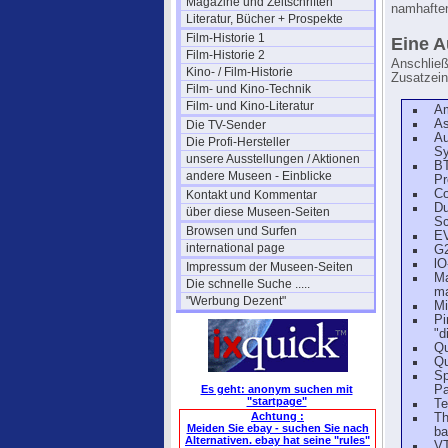
Magazine und Zeitschriften
namhafte
Literatur, Bücher + Prospekte
Film-Historie 1
Eine A
Film-Historie 2
Anschließ
Kino- / Film-Historie
Zusatzein
Film- und Kino-Technik
Film- und Kino-Literatur
Am
As
Die TV-Sender
Au
Die Profi-Hersteller
Sy
unsere Ausstellungen / Aktionen
BT
andere Museen - Einblicke
Pr
Co
Kontakt und Kommentar
Du
über diese Museen-Seiten
Sc
Browsen und Surfen
EV
international page
G2
lO
Impressum der Museen-Seiten
Ma
Die schnelle Suche .....
ma
"Werbung Dezent"
Mi
Pi
"d
Qu
Qu
Sp
Es geht: anonym suchen mit
Pa
"startpage"
Te
Achtung :
Th
Meiden Sie ebay - suchen Sie nach
ba
Alternativen. ebay hat seine "rules"
VT