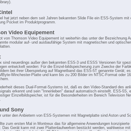
brary).
intel
el hat jetzt neben dem seit Jahren bekannten Slide File ein ESS-System mit 
ung Pocket im Produktprogramm.
on Video Equipement
t von Thomson Video Equipement ist weiterhin das unter der Bezeichnung 
nnte modular auf- und ausbaufähige System mit magnetischen und optische
latten.
x
 sind neuerdings außer den bekannten ESS-3 und ESSS Versionen für spezi
en entwickelt worden: Für die Einzel-bildspeicherung zum Zwecke der Farbk
ildern bei ihrer Überspielung auf Magnetband das ESS-5T genannte Gerät; es 
MByte-Winchester-Platte und kann bis zu 200 Bilder im NTSC-Format oder 160
hern.
derheit dieses Dual-Format-Systems ist, daß es den Video-Standard des anl
ignals erkennt und sein "Innenleben" darauf automatisch einstellt. ESS-5S, e
stiger Einzelbildspeicher, ist für die Besonderheiten im Bereich Television N
.
 und Sony
unter den Anbietern von ESS-Systemen mit Magnetplatte sind Aston und S
llte zum ersten Mal in Montreux das für allgemeine Anwendungen konzipierte
r. Das Gerät kann mit zwei Plattenlaufwerken bestückt werden, wahlweise mit 