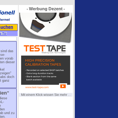
- Werbung Dezent -
Suchen
e TV-
 sind das
se-
den vorab
ten dieser
kel
nzeigen"
 gabs doch
rt ganz
ien"
Mit einem Klick wissen Sie mehr . .
diese
AL-
h
 den
 ab und zu
ten.