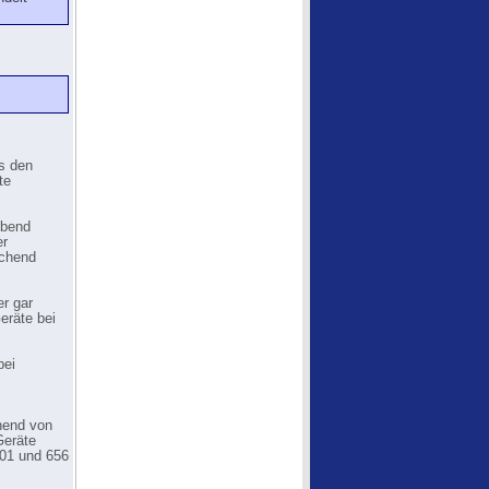
s den
te
ibend
er
echend
r gar
eräte bei
bei
hend von
Geräte
601 und 656