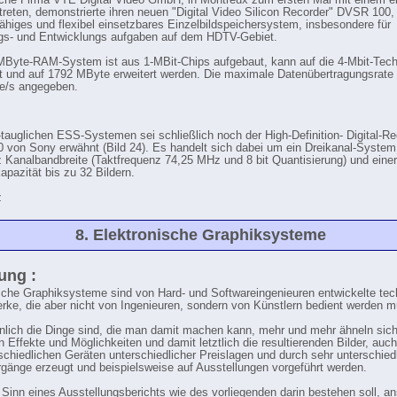
che Firma VTE Digital Video GmbH, in Montreux zum ersten Mal mit einem e
treten, demonstrierte ihren neuen "Digital Video Silicon Recorder" DVSR 100,
fähiges und flexibel einsetzbares Einzelbildspeichersystem, insbesondere für
gs- und Entwicklungs aufgaben auf dem HDTV-Gebiet.
Byte-RAM-System ist aus 1-MBit-Chips aufgebaut, kann auf die 4-Mbit-Tech
t und auf 1792 MByte erweitert werden. Die maximale Datenübertragungsrate 
e/s angegeben.
auglichen ESS-Systemen sei schließlich noch der High-Definition- Digital-Re
von Sony erwähnt (Bild 24). Es handelt sich dabei um ein Dreikanal-System
 Kanalbandbreite (Taktfrequenz 74,25 MHz und 8 bit Quantisierung) und einer
apazität bis zu 32 Bildern.
z
8. Elektronische Graphiksysteme
tung :
sche Graphiksysteme sind von Hard- und Softwareingenieuren entwickelte te
ke, die aber nicht von Ingenieuren, sondern von Künstlern bedient werden 
nlich die Dinge sind, die man damit machen kann, mehr und mehr ähneln sich
n Effekte und Möglichkeiten und damit letztlich die resultierenden Bilder, auc
schiedlichen Geräten unterschiedlicher Preislagen und durch sehr unterschied
gänge erzeugt und beispielsweise auf Ausstellungen vorgeführt werden.
Sinn eines Ausstellungsberichts wie des vorliegenden darin bestehen soll, a