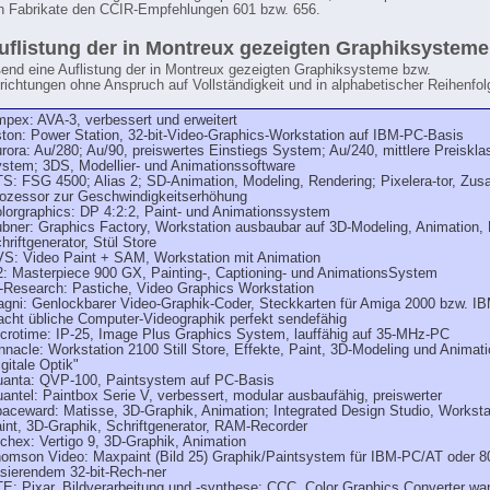
n Fabrikate den CCIR-Empfehlungen 601 bzw. 656.
uflistung der in Montreux gezeigten Graphiksysteme
end eine Auflistung der in Montreux gezeigten Graphiksysteme bzw.
richtungen ohne Anspruch auf Vollständigkeit und in alphabetischer Reihenfol
pex: AVA-3, verbessert und erweitert
ton: Power Station, 32-bit-Video-Graphics-Workstation auf IBM-PC-Basis
rora: Au/280; Au/90, preiswertes Einstiegs System; Au/240, mittlere Preisklas
stem; 3DS, Modellier- und Animationssoftware
S: FSG 4500; Alias 2; SD-Animation, Modeling, Rendering; Pixelera-tor, Zus
ozessor zur Geschwindigkeitserhöhung
lorgraphics: DP 4:2:2, Paint- und Animationssystem
bner: Graphics Factory, Workstation ausbaubar auf 3D-Modeling, Animation, 
hriftgenerator, Stül Store
S: Video Paint + SAM, Workstation mit Animation
: Masterpiece 900 GX, Painting-, Captioning- und AnimationsSystem
-Research: Pastiche, Video Graphics Workstation
gni: Genlockbarer Video-Graphik-Coder, Steckkarten für Amiga 2000 bzw. I
cht übliche Computer-Videographik perfekt sendefähig
crotime: IP-25, Image Plus Graphics System, lauffähig auf 35-MHz-PC
nnacle: Workstation 2100 Still Store, Effekte, Paint, 3D-Modeling und Animati
igitale Optik"
anta: QVP-100, Paintsystem auf PC-Basis
antel: Paintbox Serie V, verbessert, modular ausbaufähig, preiswerter
aceward: Matisse, 3D-Graphik, Animation; Integrated Design Studio, Worksta
int, 3D-Graphik, Schriftgenerator, RAM-Recorder
chex: Vertigo 9, 3D-Graphik, Animation
omson Video: Maxpaint (Bild 25) Graphik/Paintsystem für IBM-PC/AT oder 8
sierendem 32-bit-Rech-ner
E: Pixar, Bildverarbeitung und -synthese; CCC, Color Graphics Converter wa