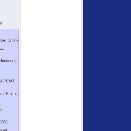
ge:
se, 32 bit-
atz
Rendering,
BM-PC/AT,
on; Prizm,
tion,
0386-
ndelt