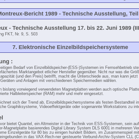
ontreux-Bericht 1989 - Technische Ausstellung, Teil
ux - Technische Ausstellung 17. bis 22. Juni 1989 (III
ng FKT, Nr. 9, S. 503
7. Elektronische Einzelbildspeichersysteme
tung :
eitigen Bedarf von Einzelbildspeicher-(ESS-)Systemen im Fernsehbetrieb ste
gefächertes Marktangebot etlicher Hersteller gegenüber. Nicht nur was die Grö
apazität (und den Preis) betrifft, macht die Unterschiede aus, man kann jetzt
Geräten und Anlagen mit verschiedenen Speichermedien wählen.
 bislang vorwiegend verwendeten Magnetplatten werden auch optische Platt
rierte Halbleiterspeicher (RAM) mehr und mehr eingesetzt.
chnet sich der Trend ab, Einzelbildspeichersysteme als festen Bestandteil in
sche Graphiksysteme, Videoeffektgeräte oder sogenannte Workstations zu inte
el
vor bietet Quantel, ein Altmeister in der Technik von ESS-Systemen, sein auf
r-Magnetplatte basierendes Digital Library System DLS 6001 in mehreren Ve
ome Einzelgeräte für 80 bis zu einigen hundert Bildern, im Zusammenspiel mit
eingebunden in das VAX-Rech-ner gesteuerte Verbund-Archiv-System CLL (Ce