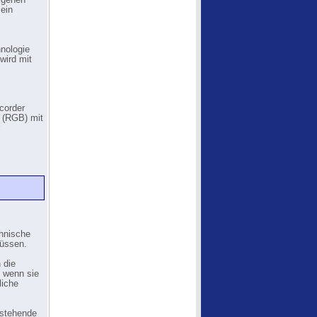
igenen
 ein
nologie
wird mit
corder
 (RGB) mit
chnische
müssen.
 die
h wenn sie
liche
nstehende