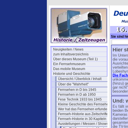
Sie sind hi
Symposien 
Hier s
Neuigkeiten / News
zum Inhaltsverzeichnis
Im Unter
Über dieses Museum (Teil 1)
die vora
Ausrichte
Ein Fernsehmuseum
verteilte
Das mobile Museum
Lobeshymn
Historie und Geschichte
Die Fach
Übersicht / Überblick / Inhalt
unkomment
(hinzu) g
Über die "Wahrheit"
gar nich
Fernsehen in D bis 1945
besonders
Fernsehen in D ab 1950
Fese Technik 1933 bis 1945
Und: w
Kleine Geschichte des Fernsehens
Es fällt
Wer hat das Fernsehen erfunden?
beiden Be
Fernseh-Historie aus Zeitschriften
Kameras 
darstelle
Fernseh-Historie in 30 Kapiteln
gesamten 
Ausstellungen / Messen / Shows
die TV-l