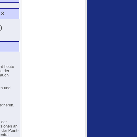
 3
)
ht heute
ße der
 auch
en und
grieren.
 der
rsionen an:
 der Paint-
ntral