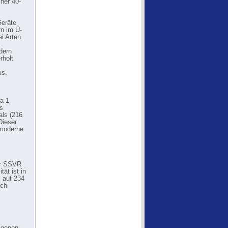
ner 40-
Geräte
rn im Ü-
i Arten
dern
rholt
us.
a 1
s
als (216
Dieser
 moderne
er SSVR
ät ist in
 auf 234
rch