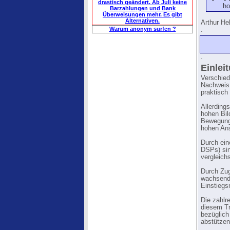
drastisch geändert. Ab Juli keine
ho
Barzahlungen und Bank
Überweisungen mehr. Es gibt
Alternativen.
Arthur Hel
Warum anonym surfen ?
.
.
Einlei
Verschied
Nachweis 
praktisch
Allerding
hohen Bild
Bewegungs
hohen Ans
Durch ein
DSPs) sin
vergleich
Durch Zug
wachsende
Einstiegs
Die zahlr
diesem Tr
bezüglich
abstützen
.