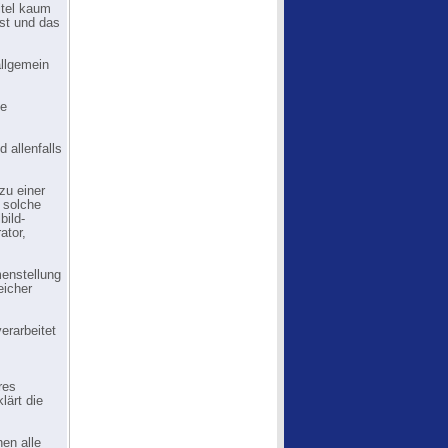
itel kaum
st und das
allgemein
le
 allenfalls
zu einer
 solche
bild-
ator,
menstellung
eicher
erarbeitet
res
lärt die
hen alle