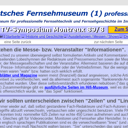
Zum 
er :
Startseite
→
Historie und Geschichte
→
Ausstellungen / Messen / Shows
→
Di
in Montreux
→ 16. TV-Symposium Montreux 89/8
eine Seite zurück
zur nächsten Seite
tehen die Messe- bzw. Veranstalter "Informationen".
schied zu unseren überwiegend selbst formulierten Artikeln und Kommentaren
useilenden Lobeshymnen der Redakteure und Pressemenschen sowie der Mes
r, der Messegesellschaften und der Veranstalter. Allermeist basieren die auf 
n Presse- Informationen der Hersteller oder der Vertriebsfirmen. Nur die wenigs
en waren "wahr" bzw. hatten sich wirklich erfüllt.
blätter und Magazine
waren meist (finanziell) darauf angewiesen, solche Arti
iert zu veröffentlichen, weil da allermeist auch sogenannte "flankierende A
eschaltet wurden. Über diese selbstverständlich erfundenen nebulösen ("das
t") Zusammenhänge gibt es
ausführliche Seiten im Hifi-Museum
, weil es do
 offensichtlich wurde, wie "das Spiel" funktioniert.
ir sollten unterscheiden zwischen "Zeilen" und "Lin
 immer wieder auf, daß selbst gestandene Fach-Redakteure und Fach-Autoren 
griffe allzuoft verwechseln, vertauschen oder ungeschickt benutzen. Viele P
konnten trotz nomineller 625 Zeilen nur echte 450 Linien aufnehmen und auc
n. Gleiches gilt für Videorecorder, Monitoren und Fernseher aller Hersteller. In
englisch sprachigen Publikationen sind es die verwechselbaren "lines" (und
ines) und man muß Nachsicht walten lassen. "Sie" unterscheiden das ganz sel