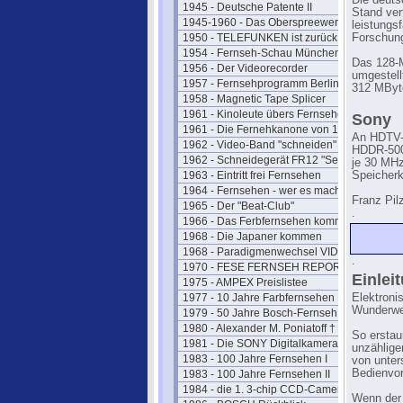
Die deuts
1945 - Deutsche Patente II
Stand ver
1945-1960 - Das Oberspreewerk
leistungs
1950 - TELEFUNKEN ist zurück
Forschun
1954 - Fernseh-Schau München
Das 128-M
1956 - Der Videorecorder
umgestell
1957 - Fernsehprogramm Berlin
312 MByt
1958 - Magnetic Tape Splicer
1961 - Kinoleute übers Fernsehen
Sony
1961 - Die Fernehkanone von 1936
An HDTV-t
1962 - Video-Band "schneiden"
HDDR-500 
1962 - Schneidegerät FR12 "Senior"
je 30 MHz
1963 - Eintritt frei Fernsehen
Speicherk
1964 - Fernsehen - wer es macht
Franz Pil
1965 - Der "Beat-Club"
.
1966 - Das Ferbfernsehen kommt
1968 - Die Japaner kommen
1968 - Paradigmenwechsel VIDEO
.
1970 - FESE FERNSEH REPORT
Einlei
1975 - AMPEX Preislistee
1977 - 10 Jahre Farbfernsehen
Elektroni
Wunderwer
1979 - 50 Jahre Bosch-Fernseh
1980 - Alexander M. Poniatoff †
So erstau
1981 - Die SONY Digitalkamera
unzählige
1983 - 100 Jahre Fernsehen I
von unter
Bedienvor
1983 - 100 Jahre Fernsehen II
1984 - die 1. 3-chip CCD-Camera
Wenn der 