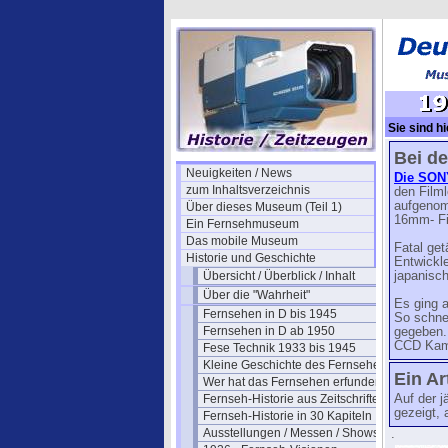
Sie sind hi
Bei de
Neuigkeiten / News
Die SON
zum Inhaltsverzeichnis
den Filml
aufgenom
Über dieses Museum (Teil 1)
16mm- Fil
Ein Fernsehmuseum
Das mobile Museum
Fatal get
Historie und Geschichte
Entwickl
Übersicht / Überblick / Inhalt
japanisch
Über die "Wahrheit"
Es ging a
Fernsehen in D bis 1945
So schne
Fernsehen in D ab 1950
gegeben. 
CCD Kame
Fese Technik 1933 bis 1945
Kleine Geschichte des Fernsehens
Ein Ar
Wer hat das Fernsehen erfunden?
Fernseh-Historie aus Zeitschriften
Auf der 
gezeigt,
Fernseh-Historie in 30 Kapiteln
Ausstellungen / Messen / Shows
.