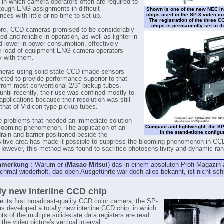
, in which camera operators often are required to
 tough ENG assignments in difficult
Shown is one of the new NEC in
chips used in the SP-3 video c
ces with little or no time to set up.
The registration of the three 
chips is permanently set in th
re, CCD cameras promised to be considerably
d and reliable in operation, as well as lighter in
d lower in power consumption, effectively
e load of equipment ENG camera operators
y with them.
eras using solid-state CCD image sensors
cted to provide performance superior to that
 from most conventional 2/3" pickup tubes.
until recently, their use was confined mostly to
 applications because their resolution was still
o that of Vidicon-type pickup tubes.
e problems that needed an immediate solution
Compact and lightweight, the S
looming phenomenon. The application of an
in the stand-alone configur
rain and barrier positioned beside the
itive area has made it possible to suppress the blooming phenomenon in C
However, this method was found to sacrifice photosensitivity and dynamic ra
nmerkung :
Warum er (
Masao Mitsui
) das in einem absoluten Profi-Magazin 
chmal wiederholt, das oben Ausgeführte war doch alles bekannt, ist nicht sch
lly new interline CCD chip
e its first broadcast-quality CCD color camera, the SP-
s developed a totally new interline CCD chip, in which
ts of the multiple solid-state data registers are read
 the video picture's vertical interval.