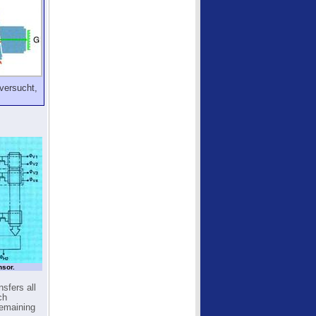
versucht,
nsor.
sfers all
ch
remaining