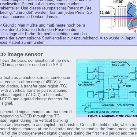
n weltweites Patent auf den asymmentrischen
rahlenteiler. Und dieses (europäische) Patent mußte
bedingt "umrundet" werden, fast um jeden Preis. So
r das japanische Denken damals.
r Grund : Man mußte und muß heute noch beim
nkel der die Strahlen teilenden Prismen die
llenlänge der Farbe Rot berücksichtigen und das
nnte der symmetrische Strahlenteiller nur unzureichend. Also wurde in Japan 
eses Patent zu umrunden.
CD image sensor
shows the basic composition of the new
 CCD image sensor used in the SP-3
r features a photoelectronic conversion
at consists of an array of 490(V) x
oto diodes, a transfer gate region (TG)
 with a vertical transfer pulse, a buried
rtical register (V-CCD), a horizontal
(H-CCD) and a gated charge detector for
 signal.
generated signal charges are transferred
rresponding V-CCD through the TG
Figure 1. Diagram of the VOD se
gate) region during the vertical blanking
here are two ways to accomplish the transfer: One is the field mode, which tran
rated signal charges at the field rate: and the second is the frame mode, whi
half of the photogenerated signal charges during the first field period and the 