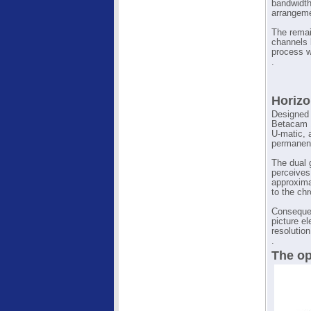
bandwidth
arrangemen
The remai
channels 
process wi
.
Horizo
Designed 
Betacam 1
U-matic, 
permanent 
The dual 
perceives 
approxima
to the ch
Consequent
picture e
resolutio
.
The op