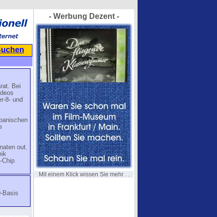
- Werbung Dezent -
Suchen
rat. Bei
ideos
r-8- und
apanischen
e
naten out.
nik
3-Chip
Mit einem Klick wissen Sie mehr . .
D-Basis