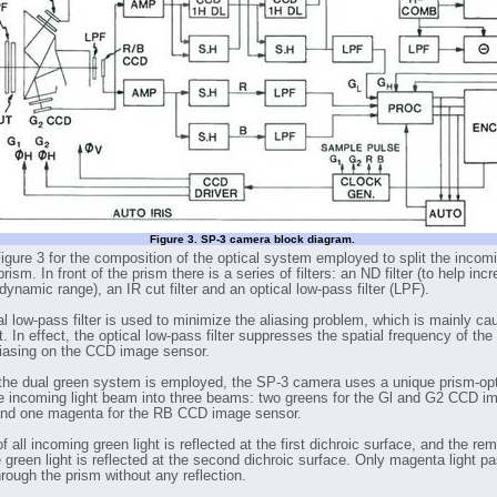
Figure 3. SP-3 camera block diagram.
igure 3 for the composition of the optical system employed to split the incomi
ism. In front of the prism there is a series of filters: an ND filter (to help inc
ynamic range), an IR cut filter and an optical low-pass filter (LPF).
al low-pass filter is used to minimize the aliasing problem, which is mainly c
t. In effect, the optical low-pass filter suppresses the spatial frequency of the
iasing on the CCD image sensor.
he dual green system is employed, the SP-3 camera uses a unique prism-opt
the incoming light beam into three beams: two greens for the Gl and G2 CCD i
nd one magenta for the RB CCD image sensor.
f all incoming green light is reflected at the first dichroic surface, and the re
e green light is reflected at the second dichroic surface. Only magenta light p
hrough the prism without any reflection.