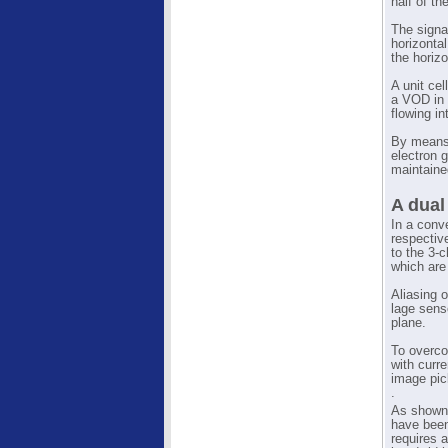
half of th
The signa
horizontal
the horizo
A unit cel
a VOD in 
flowing i
By means 
electron 
maintaine
A dual
In a conv
respectiv
to the 3-
which are
Aliasing 
lage sens
plane.
To overco
with curr
image pi
.
As shown 
have been
requires a