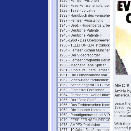
1926 - Fernseh-Visionen
1929 - Fese-Fernsehempfänger
1929 - 1979 - 50 Jahre
1932 - Handbuch des Fernsehens
1937 - Fernseh-Ausstellung
1945 - Sept. - Hugenbergs Erbe
1945 - Deutsche Patente
1945 - Deutsche Patente II
1945-1960 - Das Oberspreewerk
1950 - TELEFUNKEN ist zurück
1954 - Fernseh-Schau München
1956 - Der Videorecorder
1957 - Fernsehprogramm Berlin
1958 - Magnetic Tape Splicer
1961 - Kinoleute übers Fernsehen
1961 - Die Fernehkanone von 1936
.
1962 - Video-Band "schneiden"
NEC's 
1962 - Schneidegerät FR12 "Senior"
1963 - Eintritt frei Fernsehen
Article b
1964 - Fernsehen - wer es macht
America, 
1965 - Der "Beat-Club"
Since the
1966 - Das Ferbfernsehen kommt
1970s, vi
1968 - Die Japaner kommen
device (C
1968 - Paradigmenwechsel VIDEO
of excite
1970 - FESE FERNSEH REPORT
With thei
1975 - AMPEX Preislistee
seemed par
1977 - 10 Jahre Farbfernsehen