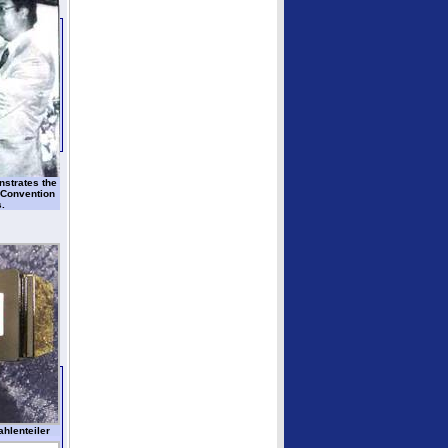
nstrates the
 Convention
.
hlenteiler