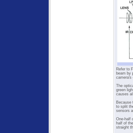
Refer to F
beam by pr
camera's d
The optic
green ligh
causes al
Because t
to split 
sensors a
One-half o
half of th
straight t