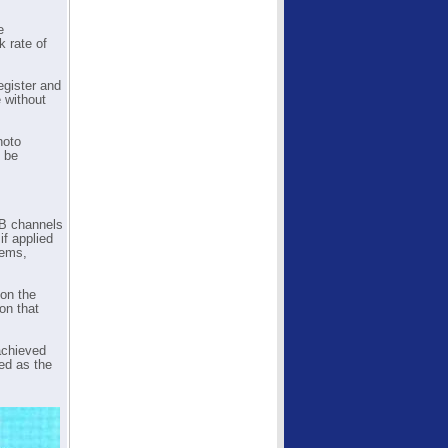
e
k rate of
egister and
 without
hoto
n be
GB channels
if applied
lems,
 on the
on that
achieved
ed as the