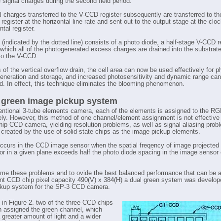
e signal charges during the second field period.
l charges transferred to the V-CCD register subsequently are transferred to th
 register at the horizontal line rate and sent out to the output stage at the cloc
ntal register.
l (indicated by the dotted line) consists of a photo diode, a half-stage V-CCD r
which all of the photogenerated excess charges are drained into the substrate
nto the V-CCD.
of the vertical overflow drain, the cell area can now be used effectively for p
generation and storage, and increased photosensitivity and dynamic range ca
d. In effect, this technique eliminates the blooming phenomenon.
 green image pickup system
entional 3-tube elements camera, each of the elements is assigned to the R
ely. However, this method of one channel/element assignment is not effective 
chip CCD camera, yielding resolution problems, as well as signal aliasing prob
 created by the use of solid-state chips as the image pickup elements.
occurs in the CCD image sensor when the spatial freqency of image projected
or in a given plane exceeds half the photo diode spacing in the image sensor 
me these problems and to ovide the best balanced performance that can be 
ent CCD chip pixel capacity 490(V) x 384(H) a dual green system was develop
ckup system for the SP-3 CCD camera.
in Figure 2. two of the three CCD chips
 assigned the green channel, which
 greater amount of light and a wider