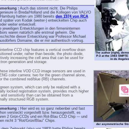
nmerkung :
Auch das stimmt nicht. Die Philips
genieure in Breda/Holland und die Kollegen von VALVO
 Hamburg hatten um 1980 bereits
den 1974 von RCA
d später von Kodak (weiter-) entwickelten Chip auch
eder weiter entwickelt.
e jeweiligen Entwicklungen in den firmeninternen
bors waren natürlich alle erstmal geheim. Die
schichte dieser Entwicklung war Professor Michael
usdörfers Domaine, die er mir authentisch vortrug.
nterline CCD chip features a vertical overflow drain
The author (right), demo
itioned under, rather than beside, the photo diode,
P-3 at the 1983 SMPTE
tively increasing the cell area that can be used for
in ds Angeles
ctron generation and storage.
these interline VOD CCD image sensors are used in
ENG color camera: two for the green channel alone,
or the combined red/blue (RB) channels.
 green system, which can only be realized with a
lly locked registration system, provides much higher
n and sensitivity than can be obtained from a
nally structured RGB system.
nmerkung :
Hier wird es so ganz nebenbei und fast
hon versteckt vorgestellt bzw. herausgestellt, es
ren 2 Grün-CCDs und ein Rot-Blau CCD Chip --- und
en nicht 3 "Rot/Grün/Blau" Chips.
der asymmetrische Stra
 dem Zeitpunkt (also vor 1983) hatte Philips bereits