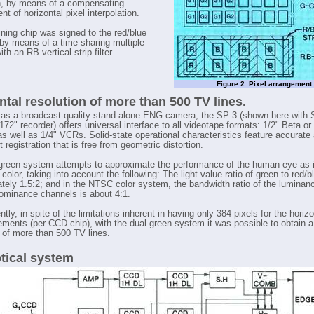
, by means of a compensating
t of horizontal pixel interpolation.
ning chip was signed to the red/blue
by means of a time sharing multiple
th an RB vertical strip filter.
Figure 2. Pixel arrangement.
ntal resolution of more than 500 TV lines.
as a broadcast-quality stand-alone ENG camera, the SP-3 (shown here with
72" recorder) offers universal interface to all videotape formats: 1/2" Beta o
as well as 1/4" VCRs. Solid-state operational characteristics feature accurate
registration that is free from geometric distortion.
green system attempts to approximate the performance of the human eye as i
color, taking into account the following: The light value ratio of green to red/b
tely 1.5:2; and in the NTSC color system, the bandwidth ratio of the luminan
rominance channels is about 4:1.
ly, in spite of the limitations inherent in having only 384 pixels for the horizo
lements (per CCD chip), with the dual green system it was possible to obtain a
n of more than 500 TV lines.
tical system