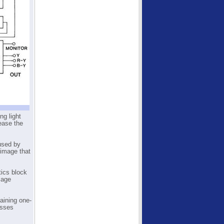
ng light
rease the
aused by
 image that
ics block
mage
maining one-
asses