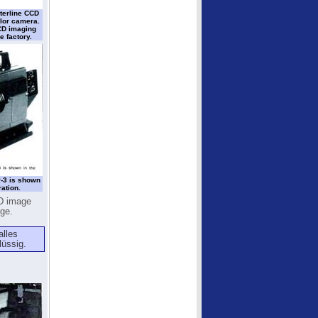
terline CCD
olor camera.
CCD imaging
e factory.
P-3 is shown
ation.
CD image
nge.
alles
lüssig.