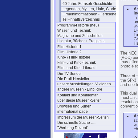
60 Jahre Fernseh-Geschichte
Legenden, Mythen, Idole, Glorie
A
In
Firmeninformationen - Fernsehen
in
Teil-Inhaltsverzeichnis
un
Programm-Historie (neu)
wi
Wissen und Technik
Di
La
Magazine und Zeitschriften
Ge
Literatur, Bücher + Prospekte
Ha
Film-Historie 1
Film-Historie 2
The NEC i
Kino- / Film-Historie
(VOD) pos
thus effec
Film- und Kino-Technik
photo ele
Film- und Kino-Literatur
.
Die TV-Sender
Three of 
Die Profi-Hersteller
the SP-3 
unsere Ausstellungen / Aktionen
and one f
andere Museen - Einblicke
This dual
Kontakt und Kommentar
mechanica
über diese Museen-Seiten
resolutio
Browsen und Surfen
conventio
.
international page
A
Impressum der Museen-Seiten
sc
Die schnelle Suche .....
wa
"Werbung Dezent"
eb
Zu