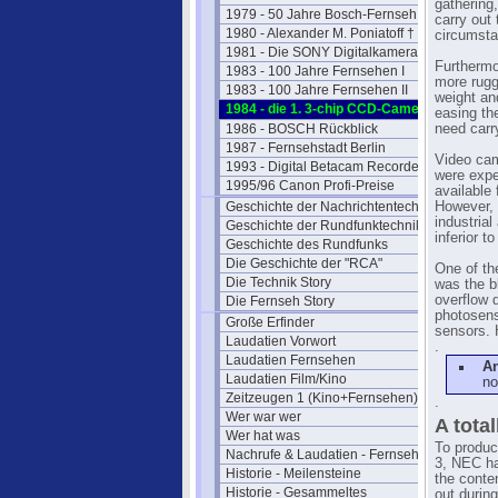
gathering
1979 - 50 Jahre Bosch-Fernseh
carry out
1980 - Alexander M. Poniatoff †
circumstan
1981 - Die SONY Digitalkamera
Furthermo
1983 - 100 Jahre Fernsehen I
more rugge
1983 - 100 Jahre Fernsehen II
weight an
1984 - die 1. 3-chip CCD-Camera
easing th
1986 - BOSCH Rückblick
need carr
1987 - Fernsehstadt Berlin
Video cam
1993 - Digital Betacam Recorder
were expe
1995/96 Canon Profi-Preise
available
Geschichte der Nachrichtentechnik
However, 
industrial
Geschichte der Rundfunktechnik
inferior t
Geschichte des Rundfunks
Die Geschichte der "RCA"
One of th
Die Technik Story
was the b
overflow d
Die Fernseh Story
photosens
Große Erfinder
sensors. 
Laudatien Vorwort
.
Laudatien Fernsehen
A
Laudatien Film/Kino
no
Zeitzeugen 1 (Kino+Fernsehen)
.
Wer war wer
A tota
Wer hat was
To produc
Nachrufe & Laudatien - Fernsehen
3, NEC ha
Historie - Meilensteine
the conten
Historie - Gesammeltes
out during