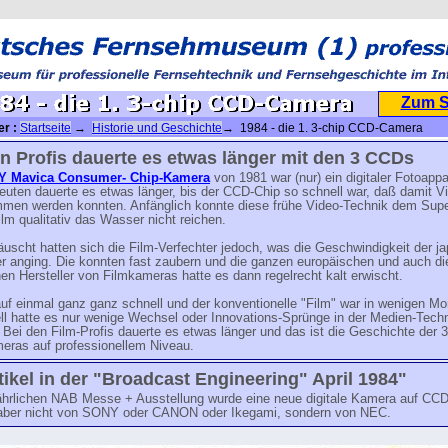
Zum 
er :
Startseite
→
Historie und Geschichte
→ 1984 - die 1. 3-chip CCD-Camera
n Profis dauerte es etwas länger mit den 3 CCDs
Y Mavica Consumer- Chip-Kamera
von 1981 war (nur) ein digitaler Fotoappa
euten dauerte es etwas länger, bis der CCD-Chip so schnell war, daß damit V
men werden konnten. Anfänglich konnte diese frühe Video-Technik dem Supe
m qualitativ das Wasser nicht reichen.
äuscht hatten sich die Film-Verfechter jedoch, was die Geschwindigkeit der j
er anging. Die konnten fast zaubern und die ganzen europäischen und auch di
en Hersteller von Filmkameras hatte es dann regelrecht kalt erwischt.
uf einmal ganz ganz schnell und der konventionelle "Film" war in wenigen Mo
ll hatte es nur wenige Wechsel oder Innovations-Sprünge in der Medien-Tech
Bei den Film-Profis dauerte es etwas länger und das ist die Geschichte der 
ras auf professionellem Niveau.
tikel in der "Broadcast Engineering" April 1984"
jährlichen NAB Messe + Ausstellung wurde eine neue digitale Kamera auf CC
 aber nicht von SONY oder CANON oder Ikegami, sondern von NEC.