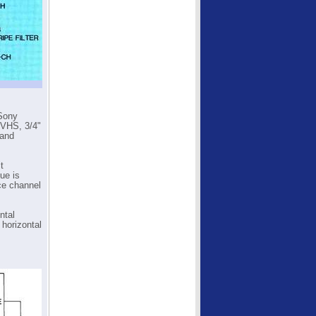
 Sony
r VHS, 3/4"
 and
t
lue is
ce channel
ntal
 horizontal