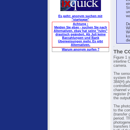
ei
St
un
wa
Es geht: anonym suchen mit
"startpage"
Achtung :
De
Meiden Sie ebay - suchen Sie nach
Wi
Alternativen. ebay hat seine "rules"
We
drastisch geändert. Ab Juli keine
ko
Barzahlungen und Bank
di
Überweisungen mehr. Es gibt
Alternativen.
.
Warum anonym surfen ?
The C
Figure 1 
interline
camera.
The senso
system th
384(H) ph
controlled
channel ve
register 
the output
The photo
to the co
(transfer 
period. T
photogene
transfers 