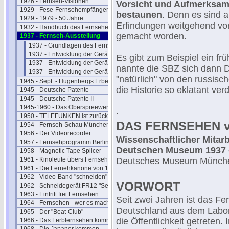
1926 - Fernseh-Visionen
Vorsicht und Aufmerksam
1929 - Fese-Fernsehempfänger
bestaunen
. Denn es sind a
1929 - 1979 - 50 Jahre
Erfindungen weitgehend v
1932 - Handbuch des Fernsehens
gemacht worden.
1937 - Fernseh-Ausstellung
1937 - Grundlagen des Fernsehens
1937 - Entwicklung der Geräte I
Es gibt zum Beispiel ein f
1937 - Entwicklung der Geräte II
nannte die SBZ sich dann D
1937 - Entwicklung der Geräte III
"natürlich" von den russis
1945 - Sept. - Hugenbergs Erbe
die Historie so eklatant ver
1945 - Deutsche Patente
1945 - Deutsche Patente II
1945-1960 - Das Oberspreewerk
.
1950 - TELEFUNKEN ist zurück
DAS FERNSEHEN v
1954 - Fernseh-Schau München
1956 - Der Videorecorder
Wissenschaftlicher Mitar
1957 - Fernsehprogramm Berlin
Deutschen Museum 1937 
1958 - Magnetic Tape Splicer
1961 - Kinoleute übers Fernsehen
Deutsches Museum Münch
1961 - Die Fernehkanone von 1936
1962 - Video-Band "schneiden"
VORWORT
1962 - Schneidegerät FR12 "Senior"
1963 - Eintritt frei Fernsehen
Seit zwei Jahren ist das Fe
1964 - Fernsehen - wer es macht
Deutschland aus dem Labor
1965 - Der "Beat-Club"
die Öffentlichkeit getreten
1966 - Das Ferbfernsehen kommt