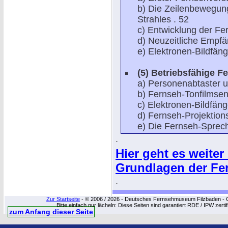
b) Die Zeilenbewegung
Strahles . 52
c) Entwicklung der F
d) Neuzeitliche Empf
e) Elektronen-Bildfäng
(5)
Betriebsfähige F
a) Personenabtaster u
b) Fernseh-Tonfilmsen
c) Elektronen-Bildfän
d) Fernseh-Projektio
e) Die Fernseh-Sprech
.
Hier geht es weiter
Grundlagen der Fern
.
Zur Startseite
- © 2006 / 2026 - Deutsches Fernsehmuseum Filzbaden - Cop
Bitte einfach nur lächeln: Diese Seiten sind garantiert RDE / IPW zert
zum Anfang dieser Seite