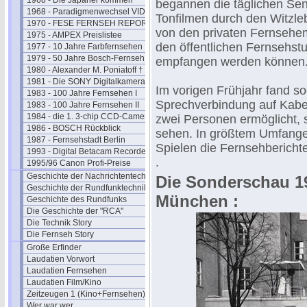
1968 - Die Japaner kommen
begannen die täglichen Se
1968 - Paradigmenwechsel VIDEO
Tonfilmen durch den Witzle
1970 - FESE FERNSEH REPORT
von den privaten Fernsehe
1975 - AMPEX Preislistee
den öffentlichen Fernsehst
1977 - 10 Jahre Farbfernsehen
1979 - 50 Jahre Bosch-Fernseh
empfangen werden können
1980 - Alexander M. Poniatoff †
1981 - Die SONY Digitalkamera
Im vorigen Frühjahr fand s
1983 - 100 Jahre Fernsehen I
Sprechverbindung auf Kabel 
1983 - 100 Jahre Fernsehen II
1984 - die 1. 3-chip CCD-Camera
zwei Personen ermöglicht, 
1986 - BOSCH Rückblick
sehen. In größtem Umfange
1987 - Fernsehstadt Berlin
Spielen die Fernsehberichte
1993 - Digital Betacam Recorder
.
1995/96 Canon Profi-Preise
Geschichte der Nachrichtentechnik
Die Sonderschau 1
Geschichte der Rundfunktechnik
München :
Geschichte des Rundfunks
Die Geschichte der "RCA"
Die Technik Story
Die Fernseh Story
Große Erfinder
Laudatien Vorwort
Laudatien Fernsehen
Laudatien Film/Kino
Zeitzeugen 1 (Kino+Fernsehen)
Wer war wer