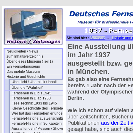
Sie sind hier :
Startseite
→
Historie und
Eine Ausstellung 
Neuigkeiten / News
im Jahr 1937
zum Inhaltsverzeichnis
ausgestellt bzw. 
Über dieses Museum (Teil 1)
Ein Fernsehmuseum
in München.
Das mobile Museum
Historie und Geschichte
Es gab also eine Fernseh
Übersicht / Überblick / Inhalt
bereits 1 Jahr nach der 
Über die "Wahrheit"
während der Olympischen 
Fernsehen in D bis 1945
Berlin.
Fernsehen in D ab 1950
Fese Technik 1933 bis 1945
Kleine Geschichte des Fernsehens
Wie ich schon auf vielen 
Wer hat das Fernsehen erfunden?
über Zeitschriften, Bücher 
Fernseh-Historie aus Zeitschriften
Publikationen
aus der Zeit 
Fernseh-Historie in 30 Kapiteln
gesagt habe, sind auch die
Ausstellungen / Messen / Shows