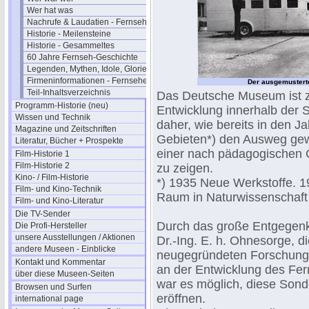
Wer hat was
Nachrufe & Laudatien - Fernsehen
Historie - Meilensteine
Historie - Gesammeltes
60 Jahre Fernseh-Geschichte
Legenden, Mythen, Idole, Glorie
Firmeninformationen - Fernsehen
Der ausgemustert
Teil-Inhaltsverzeichnis
Das Deutsche Museum ist zu
Programm-Historie (neu)
Entwicklung innerhalb der
Wissen und Technik
daher, wie bereits in den 
Magazine und Zeitschriften
Gebieten*) den Ausweg gewä
Literatur, Bücher + Prospekte
einer nach pädagogischen
Film-Historie 1
Film-Historie 2
zu zeigen.
Kino- / Film-Historie
*) 1935 Neue Werkstoffe. 19
Film- und Kino-Technik
Raum in Naturwissenschaft
Film- und Kino-Literatur
Die TV-Sender
Durch das große Entgegen
Die Profi-Hersteller
unsere Ausstellungen / Aktionen
Dr.-Ing. E. h. Ohnesorge, 
andere Museen - Einblicke
neugegründeten Forschungs
Kontakt und Kommentar
an der Entwicklung des Fern
über diese Museen-Seiten
war es möglich, diese Sond
Browsen und Surfen
eröffnen.
international page