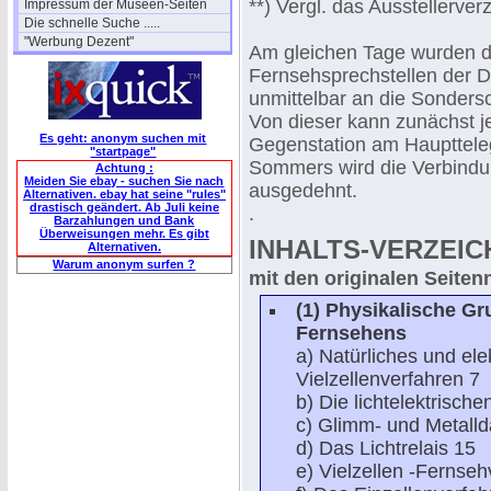
**) Vergl. das Ausstellerve
Impressum der Museen-Seiten
Die schnelle Suche .....
"Werbung Dezent"
Am gleichen Tage wurden d
Fernsehsprechstellen der D
unmittelbar an die Sonders
Von dieser kann zunächst j
Es geht: anonym suchen mit
Gegenstation am Haupttele
"startpage"
Sommers wird die Verbindu
Achtung :
Meiden Sie ebay - suchen Sie nach
ausgedehnt.
Alternativen. ebay hat seine "rules"
drastisch geändert. Ab Juli keine
.
Barzahlungen und Bank
Überweisungen mehr. Es gibt
INHALTS-VERZEIC
Alternativen.
Warum anonym surfen ?
mit den originalen Seite
(1) Physikalische G
Fernsehens
a) Natürliches und el
Vielzellenverfahren 7
b) Die lichtelektrische
c) Glimm- und Metall
d) Das Lichtrelais 15
e) Vielzellen -Fernse