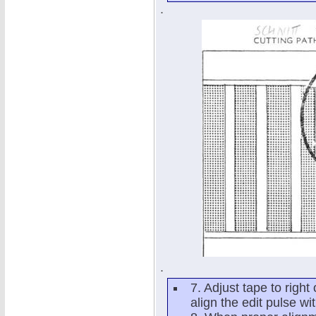
.
.
7. Adjust tape to righ
align the edit pulse wi