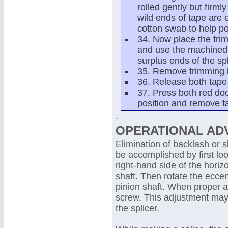
rolled gently but firml
wild ends of tape are 
cotton swab to help pos
34. Now place the trim
and use the machined 
surplus ends of the spl
35. Remove trimming bl
36. Release both tape
37. Press both red doo
position and remove t
.
OPERATIONAL AD
Elimination of backlash or s
be accomplished by first lo
right-hand side of the horiz
shaft. Then rotate the eccen
pinion shaft. When proper ad
screw. This adjustment may
the splicer.