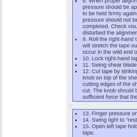
8. When proper alignm
pressure should be app
to be held firmly again
pressure should not be
completed. Check visua
disturbed the alignmen
9. Roll the right-hand
will stretch the tape 
occur in the wild end o
10. Lock right-hand ta
11. Swing shear blade 
12. Cut tape by strikin
knob on top of the she
cutting edges of the s
cut. The knob should be
sufficient force that t
.
13. Finger pressure o
14. Swing light to "rest
15. Open left tape ho
tape.