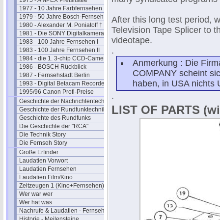
1975 - AMPEX Preislistee
1977 - 10 Jahre Farbfernsehen
1979 - 50 Jahre Bosch-Fernseh
After this long test period,
1980 - Alexander M. Poniatoff †
Television Tape Splicer to t
1981 - Die SONY Digitalkamera
videotape.
1983 - 100 Jahre Fernsehen I
.
1983 - 100 Jahre Fernsehen II
1984 - die 1. 3-chip CCD-Camera
Anmerkung : Die Fi
1986 - BOSCH Rückblick
COMPANY scheint sich 
1987 - Fernsehstadt Berlin
haben, in USA nichts
1993 - Digital Betacam Recorder
1995/96 Canon Profi-Preise
.
Geschichte der Nachrichtentechnik
LIST OF PARTS (wit
Geschichte der Rundfunktechnik
Geschichte des Rundfunks
Die Geschichte der "RCA"
Die Technik Story
Die Fernseh Story
Große Erfinder
Laudatien Vorwort
Laudatien Fernsehen
Laudatien Film/Kino
Zeitzeugen 1 (Kino+Fernsehen)
Wer war wer
Wer hat was
Nachrufe & Laudatien - Fernsehen
Historie - Meilensteine