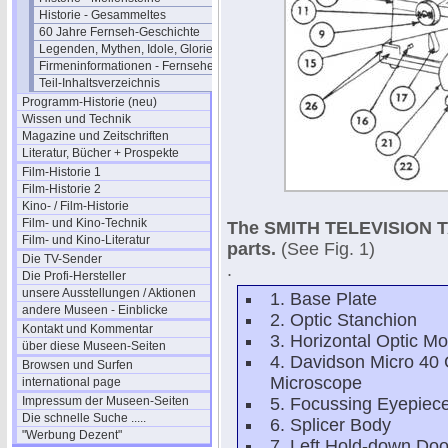
Historie - Gesammeltes
60 Jahre Fernseh-Geschichte
Legenden, Mythen, Idole, Glorie
Firmeninformationen - Fernsehen
Teil-Inhaltsverzeichnis
Programm-Historie (neu)
Wissen und Technik
Magazine und Zeitschriften
Literatur, Bücher + Prospekte
Film-Historie 1
Film-Historie 2
Kino- / Film-Historie
Film- und Kino-Technik
The SMITH TELEVISION TA
Film- und Kino-Literatur
parts.
(See Fig. 1)
Die TV-Sender
.
Die Profi-Hersteller
unsere Ausstellungen / Aktionen
1. Base Plate
andere Museen - Einblicke
2. Optic Stanchion
Kontakt und Kommentar
3. Horizontal Optic M
über diese Museen-Seiten
4. Davidson Micro 40
Browsen und Surfen
Microscope
international page
Impressum der Museen-Seiten
5. Focussing Eyepiec
Die schnelle Suche .....
6. Splicer Body
"Werbung Dezent"
7. Left Hold-down Doo