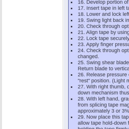
16. Develop portion of 
17. Insert tape in left 
18. Lower and lock lef
19. Swing light back i
20. Check through optic
21. Align tape by usin
22. Lock tape securely 
23. Apply finger pressu
24. Check through opti
changed.
25. Swing shear blade 
Return blade to vertica
26. Release pressure o
"rest" position. (Light
27. With right thumb, 
down mechanism thus c
28. With left hand, gra
from splicing tape mag
approximately 3 or 3%
29. Now place this tap
allow tape hold-down f