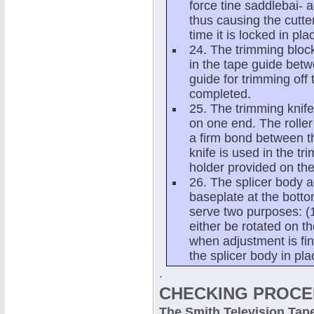
force tine saddlebai- a
thus causing the cutte
time it is locked in pla
24. The trimming block 
in the tape guide betw
guide for trimming off 
completed.
25. The trimming knife
on one end. The roller
a firm bond between t
knife is used in the tr
holder provided on the
26. The splicer body a
baseplate at the botto
serve two purposes: (1
either be rotated on th
when adjustment is fin
the splicer body in pla
.
CHECKING PROC
The Smith Television Tap