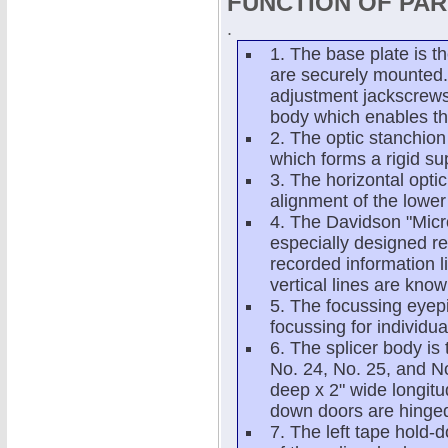
FUNCTION OF PA
.
1. The base plate is t
are securely mounted.
adjustment jackscrews 
body which enables the
2. The optic stanchion
which forms a rigid sup
3. The horizontal opti
alignment of the lower
4. The Davidson "Micr
especially designed re
recorded information 
vertical lines are kno
5. The focussing eyep
focussing for individua
6. The splicer body is 
No. 24, No. 25, and No
deep x 2" wide longitu
down doors are hinge
7. The left tape hold-