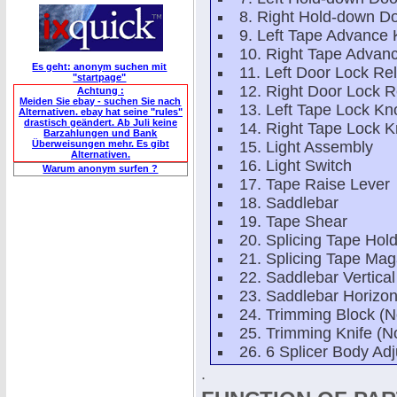
8. Right Hold-down D
9. Left Tape Advance
10. Right Tape Advan
Es geht: anonym suchen mit
11. Left Door Lock Re
"startpage"
12. Right Door Lock 
Achtung :
Meiden Sie ebay - suchen Sie nach
13. Left Tape Lock Kn
Alternativen. ebay hat seine "rules"
drastisch geändert. Ab Juli keine
14. Right Tape Lock 
Barzahlungen und Bank
Überweisungen mehr. Es gibt
15. Light Assembly
Alternativen.
16. Light Switch
Warum anonym surfen ?
17. Tape Raise Lever
18. Saddlebar
19. Tape Shear
20. Splicing Tape Hol
21. Splicing Tape Mag
22. Saddlebar Vertica
23. Saddlebar Horizon
24. Trimming Block (
25. Trimming Knife (
26. 6 Splicer Body Ad
.