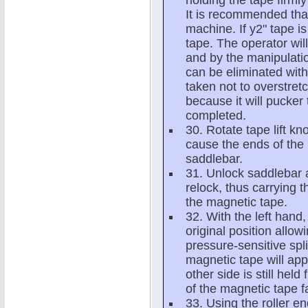
holding the tape firm
It is recommended that
machine. If y2" tape i
tape. The operator will
and by the manipulatio
can be eliminated with
taken not to overstretc
because it will pucker 
completed.
30. Rotate tape lift kn
cause the ends of the 
saddlebar.
31. Unlock saddlebar 
relock, thus carrying t
the magnetic tape.
32. With the left hand,
original position allow
pressure-sensitive spl
magnetic tape will app
other side is still hel
of the magnetic tape fa
33. Using the roller en