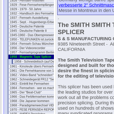
1926 - Fernseh-Visionen
verbesserte 2" Schnittmas
1929 - Fese-Fernsehempfänger
1929 - 1979 - 50 Jahre
Messe in Montreux in den 
1932 - Handbuch des Fernsehens
.
1937 - Fernseh-Ausstellung
1945 - Sept. - Hugenbergs Erbe
The SMITH SMITH
1945 - Deutsche Patente
SPLICER
1945 - Deutsche Patente II
1945-1960 - Das Oberspreewerk
S & S MANUFACTURING
1950 - TELEFUNKEN ist zurück
9385 Nineteenth Street - 
1954 - Fernseh-Schau München
1956 - Der Videorecorder
CALIFORNIA
1957 - Fernsehprogramm Berlin
1958 - Magnetic Tape Splicer
The Smith Television Tap
1958 - Schneidetisch (auf Deutsch)
designed and built for th
1961 - Kinoleute übers Fernsehen
desire the finest in splic
1961 - Die Fernehkanone von 1936
1962 - Video-Band "schneiden"
for the editing of televisi
1962 - Schneidegerät FR12 "Senior"
1963 - Eintritt frei Fernsehen
This splicer has been used
1964 - Fernsehen - wer es macht
the leading studios for over
1965 - Der "Beat-Club"
1966 - Das Ferbfernsehen kommt
work out all the problems c
1968 - Die Japaner kommen
precision splicing. During th
1968 - Paradigmenwechsel VIDEO
used on hundreds of shows,
1970 - FESE FERNSEH REPORT
many syndicated programs f