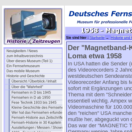
Sie sind hier :
Startseite
→
Historie und
Der "Magnetband-K
Neuigkeiten / News
Loma etwa 1958
zum Inhaltsverzeichnis
Über dieses Museum (Teil 1)
In USA hatten die Sender (
Ein Fernsehmuseum
des Videorecorders 2 Jahr
Das mobile Museum
westdeutschen Sendeanstal
Historie und Geschichte
Übersicht / Überblick / Inhalt
Videorecorder Anfang bis M
Über die "Wahrheit"
sofort mit Ergänzungen un
Fernsehen in D bis 1945
Thema mit dem "Schneiden" 
Fernsehen in D ab 1950
essentiell wichtig. Ampex wo
Fese Technik 1933 bis 1945
Videomaschine für 100.000 
Kleine Geschichte des Fernsehens
den "reichen" USA manchem 
Wer hat das Fernsehen erfunden?
Fernseh-Historie aus Zeitschriften
mußte her, abgeguckt von 
Fernseh-Historie in 30 Kapiteln
Das war der "MAGNETIC T
Ausstellungen / Messen / Shows
Germany wenige Jahre sp