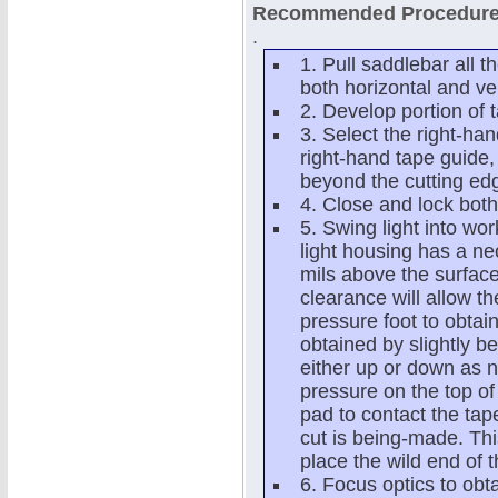
Recommended Procedure f
.
1. Pull saddlebar all t
both horizontal and ver
2. Develop portion of 
3. Select the right-han
right-hand tape guide,
beyond the cutting edg
4. Close and lock both
5. Swing light into wor
light housing has a n
mils above the surface
clearance will allow t
pressure foot to obtai
obtained by slightly b
either up or down as n
pressure on the top of
pad to contact the tape
cut is being-made. Thi
place the wild end of 
6. Focus optics to obta