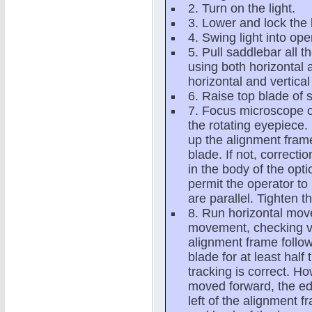
2. Turn on the light.
3. Lower and lock the 
4. Swing light into ope
5. Pull saddlebar all t
using both horizontal
horizontal and vertica
6. Raise top blade of 
7. Focus microscope o
the rotating eyepiece.
up the alignment frame
blade. If not, correct
in the body of the opti
permit the operator to 
are parallel. Tighten t
8. Run horizontal mov
movement, checking vis
alignment frame follows
blade for at least half 
tracking is correct. Ho
moved forward, the edg
left of the alignment f