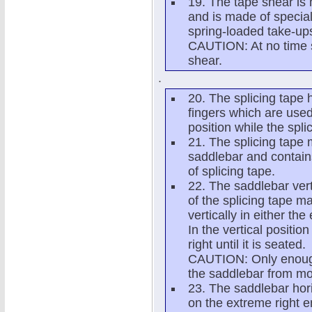
19. The tape shear is
and is made of special
spring-loaded take-ups
CAUTION: At no time 
shear.
.
20. The splicing tape 
fingers which are used
position while the spl
21. The splicing tape 
saddlebar and contains
of splicing tape.
22. The saddlebar vert
of the splicing tape m
vertically in either th
In the vertical positio
right until it is seated.
CAUTION: Only enough
the saddlebar from mov
23. The saddlebar hori
on the extreme right en