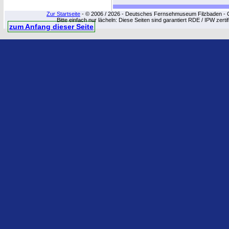
Zur Startseite
- © 2006 / 2026 - Deutsches Fernsehmuseum Filzbaden - Cop
Bitte einfach nur lächeln: Diese Seiten sind garantiert RDE / IPW zert
zum Anfang dieser Seite