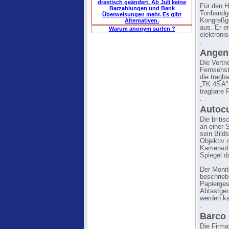
drastisch geändert. Ab Juli keine
Für den H
Barzahlungen und Bank
Tonbandge
Überweisungen mehr. Es gibt
Kongreßg
Alternativen.
aus. Er e
Warum anonym surfen ?
elektroni
.
Angen
Die Vertr
Fernsehst
die tragb
„TK 45 A"
tragbare 
.
Autocu
Die briti
an einer 
sein Bild
Objektiv 
Kameraobj
Spiegel d
Der Monit
beschrieb
Papierges
Abtastger
werden k
.
Barco
Die Firma