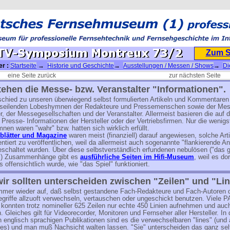
Zum 
er :
Startseite
→
Historie und Geschichte
→
Ausstellungen / Messen / Shows
→
Di
in Montreux
→ 8. TV-Symposium Montreux 73/2
eine Seite zurück
zur nächsten Seite
tehen die Messe- bzw. Veranstalter "Informationen".
schied zu unseren überwiegend selbst formulierten Artikeln und Kommentaren
useilenden Lobeshymnen der Redakteure und Pressemenschen sowie der Mes
r, der Messegesellschaften und der Veranstalter. Allermeist basieren die auf 
n Presse- Informationen der Hersteller oder der Vertriebsfirmen. Nur die wenigs
en waren "wahr" bzw. hatten sich wirklich erfüllt.
blätter und Magazine
waren meist (finanziell) darauf angewiesen, solche Arti
iert zu veröffentlichen, weil da allermeist auch sogenannte "flankierende A
eschaltet wurden. Über diese selbstverständlich erfundenen nebulösen ("das
t") Zusammenhänge gibt es
ausführliche Seiten im Hifi-Museum
, weil es do
 offensichtlich wurde, wie "das Spiel" funktioniert.
ir sollten unterscheiden zwischen "Zeilen" und "Lin
 immer wieder auf, daß selbst gestandene Fach-Redakteure und Fach-Autoren 
griffe allzuoft verwechseln, vertauschen oder ungeschickt benutzen. Viele P
konnten trotz nomineller 625 Zeilen nur echte 450 Linien aufnehmen und auc
n. Gleiches gilt für Videorecorder, Monitoren und Fernseher aller Hersteller. In
englisch sprachigen Publikationen sind es die verwechselbaren "lines" (und
ines) und man muß Nachsicht walten lassen. "Sie" unterscheiden das ganz sel