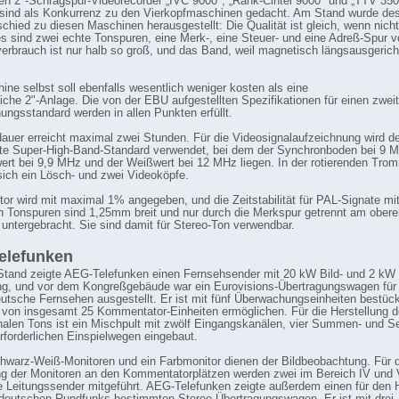
en 2"-Schrägspur-Videorecorder „IVC 9000", „Rank-Cintel 9000" und „TTV 350
sind als Konkurrenz zu den Vierkopfmaschinen gedacht. Am Stand wurde de
schied zu diesen Maschinen herausgestellt: Die Qualität ist gleich, wenn nich
es sind zwei echte Tonspuren, eine Merk-, eine Steuer- und eine Adreß-Spur v
erbrauch ist nur halb so groß, und das Band, weil magnetisch längsausgericht
ine selbst soll ebenfalls wesentlich weniger kosten als eine
che 2"-Anlage. Die von der EBU aufgestellten Spezifikationen für einen zwei
ungsstandard werden in allen Punkten erfüllt.
dauer erreicht maximal zwei Stunden. Für die Videosignalaufzeichnung wird d
e Super-High-Band-Standard verwendet, bei dem der Synchronboden bei 9 M
rt bei 9,9 MHz und der Weißwert bei 12 MHz liegen. In der rotierenden Tro
sich ein Lösch- und zwei Videoköpfe.
tor wird mit maximal 1% angegeben, und die Zeitstabilität für PAL-Signate mi
n Tonspuren sind 1,25mm breit und nur durch die Merkspur getrennt am obere
untergebracht. Sie sind damit für Stereo-Ton verwendbar.
elefunken
tand zeigte AEG-Telefunken einen Fernsehsender mit 20 kW Bild- und 2 kW
ng, und vor dem Kongreßgebäude war ein Eurovisions-Übertragungswagen für
utsche Fernsehen ausgestellt. Er ist mit fünf Überwachungseinheiten bestück
von insgesamt 25 Kommentator-Einheiten ermöglichen. Für die Herstellung 
onalen Tons ist ein Mischpult mit zwölf Eingangskanälen, vier Summen- und
rforderlichen Einspielwegen eingebaut.
warz-Weiß-Monitoren und ein Farbmonitor dienen der Bildbeobachtung. Für d
g der Monitoren an den Kommentatorplätzen werden zwei im Bereich IV und 
e Leitungssender mitgeführt. AEG-Telefunken zeigte außerdem einen für den 