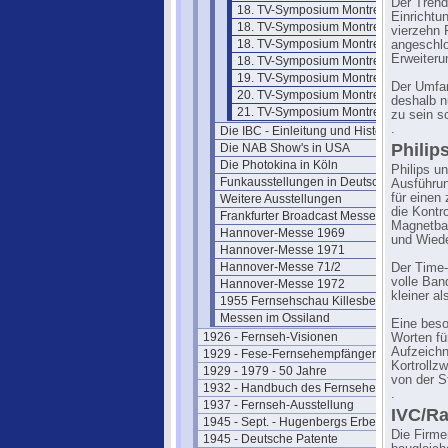
Der Trend
18. TV-Symposium Montreux 93/2
Einrichtu
18. TV-Symposium Montreux 93/3
vierzehn 
18. TV-Symposium Montreux 93/4
angeschlo
Erweiteru
18. TV-Symposium Montreux 93/5
19. TV-Symposium Montreux 1995
Der Umfan
20. TV-Symposium Montreux 1997
deshalb n
21. TV-Symposium Montreux 1999
zu sein s
.
Die IBC - Einleitung und Historie
Philip
Die NAB Show's in USA
Die Photokina in Köln
Philips u
Funkausstellungen in Deutschland
Ausführun
für einen
Weitere Ausstellungen
die Kontr
Frankfurter Broadcast Messen
Magnetban
Hannover-Messe 1969
und Wied
Hannover-Messe 1971
Hannover-Messe 71/2
Der Time-
volle Ban
Hannover-Messe 1972
kleiner al
1955 Fernsehschau Killesberg
Messen im Ossiland
Eine beso
1926 - Fernseh-Visionen
Worten fü
Aufzeichn
1929 - Fese-Fernsehempfänger
Kortrollz
1929 - 1979 - 50 Jahre
von der S
1932 - Handbuch des Fernsehens
.
1937 - Fernseh-Ausstellung
IVC/R
1945 - Sept. - Hugenbergs Erbe
Die Firme
1945 - Deutsche Patente