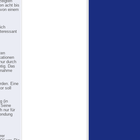
zeigten
en acht bis
 von einem
ich
nteressant
ten
kationen
nur durch
htig. Das
ufnahme
rden. Eine
or soll
g (in
 Seine
h nur für
Sendung
rer