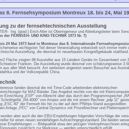
as 8. Fernsehsymposium Montreux 18. bis 24, Mai 1
tung zu der fernsehtechnischen Ausstellung
TER- Ing. (grad.) Erich Alter ist Oberingemeur und Abteilungsleiter beim Sen
us der FERNSEH- UND KINO-TECHNIK 1973 Nr. 7)
bis 24 Mai 1973 fand in Montreux das 8. Internationale Fernsehsymposium
cherweise wichtigsten Teil dieser Veranstaltung entwickelt sich immer mehr 
chnische Ausstellung, die diesmal im neuerbauten Kongreßgebäude stattfand.
m2 Fläche zeigten 98 Aussteller aus 15 Ländern Geräte im Gesamtwert von 
 Schweizer Franken. Die Ausstellung wurde diesmal von schätzungsweise 3.5
n aus aller Welt besucht. Am weitesten angereist waren Besucher aus Austral
dafrika und der Volksrepublik China.
echnik
nteresse fanden diesmal die mit Time-Code arbeitenden elektronischen
inrichtungen für MAZ-Bänder. Das Angebot reichte von der mit Kleincompute
en Einrichtung „ESP" von Albrecht über das durch den Programmspeicher „R
e Schnittgefät „RA 4000" von Ampex und die mit einem Rechner „pdp 11" gest
ng „ESC 40" der Fernseh bis hin zu der auf dem PfWrps-Stand ausgestellten
en Anlage „FEC" von Central Dynamics mit Prozeßrechner und Plattenspeich
t wurden aber auch die den EBU-Emplehlungen folgenden Vorschläge der ver
eller für einen neuen sendefähigen Aufzeichngngsstandard. Die beiden wese
eser Empfehlungen — Bildqualität etwa den jetzigen Vierkopfmaschinen ents
Tonspuren zusätzlich zur Merkspur — werden unterschiedlich erfüllt.