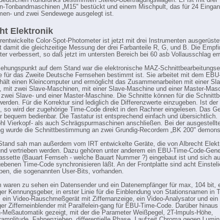
eutschen Rundfunks bestimmten Stereo-Übertragungswagen. Er ist mit drei
n-Tonbandmaschinen „M15" bestückt und einem Mischpult, das für 24 Eingan
en- und zwei Sendewege ausgelegt ist.
ht Elektronik
rentwickelte Color-Spot-Photometer ist jetzt mit drei Instrumenten ausgerüste
t damit die gleichzeitige Messung der drei Farbanteile R, G, und B. Die Empfi
ter verbessert, so daß jetzt im untersten Bereich bei 60 asb Vollausschlag err
ehungspunkt auf dem Stand war die elektronische MAZ-Schnittbearbeitungse
e für das Zweite Deutsche Fernsehen bestimmt ist. Sie arbeitet mit dem EBU
hält einen Kleincomputer und ermöglicht das Zusammenarbeiten mit einer Sla
 mit zwei Slave-Maschinen, mit einer Slave-Maschine und einer Master-Mas
 zwei Slave- und einer Master-Maschine. Die Schnitte können für die Schnit
werden. Für die Korrektur sind lediglich die Differenzwerte einzugeben. Ist der
t, so wird der zugehörige Time-Code direkt in den Rachner eingelesen. Das Ger
r bequem bedienbar. Die Tastatur ist entsprechend einfach und übersichtlich.
hl Vierkopf- als auch Schrägspurmaschinen anschließen. Bei der ausgestellt
ng wurde die Schnittbestimmung an zwei Grundig-Recordern „BK 200" demonst
tand sah man außerdem vom IRT entwickelte Geräte, die von Albrecht Elekt
 und vertrieben werden. Dazu gehören unter anderem ein EBU-Time-Code-Gener
Kassette (Bauart Fernseh - welche Bauart Nummer ?) eingebaut ist und sich au
ebenen Time-Code synchronisieren läßt. An der Frontplatte sind acht Einstelie
pen, die sogenannten User-Bits, vorhanden.
waren zu sehen ein Datensender und ein Datenempfänger für max, 104 bit, 
iger Kennungsgeber, in erster Linie für die Einblendung von Stationsnamen in T
 ein Video-Rauschmeßgerät mit Ziffernanzeige, ein Video-Analysator und ein
iger Zifferneinblender mit Paralfelein-gang für EBU-Time-Code. Darüber hinaus
n-Meßautomatik gezeigt, mit der die Parameter Weißpegel, 2T-lmpuls-Höhe,
ramplitude, Fahnenziehen, differentielle Phase, Laufzeit Chroma gegen Lumi