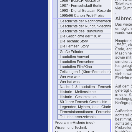
des Westd
1986 - BOSCH Rückblick
Telefunke
1987 - Fernsehstadt Berlin
vier Summ
1993 - Digital Betacam Recorder
.
1995/96 Canon Profi-Preise
Albrec
Geschichte der Nachrichtentechnik
Das weite
Geschichte der Rundfunktechnik
ermöglich
Geschichte des Rundfunks
wurde wei
Die Geschichte der "RCA"
Hauptanzi
Die Technik Story
„ESP", di
Die Fernseh Story
Code, ent
Große Erfinder
Maschine,
Laudatien Vorwort
sowie mit
simuliert 
Laudatien Fernsehen
festgeleg
Laudatien Film/Kino
damit seh
Zeitzeugen 1 (Kino+Fernsehen)
sich sowo
Wer war wer
Einrichtu
Wer hat was
Auf dem S
Nachrufe & Laudatien - Fernsehen
gefertigt
Historie - Meilensteine
in einer 
Historie - Gesammeltes
wiedergeg
60 Jahre Fernseh-Geschichte
Binärgrup
Legenden, Mythen, Idole, Glorie
Außerdem 
Firmeninformationen - Fernsehen
achtstell
Teil-Inhaltsverzeichnis
bestimmt,
Programm-Historie (neu)
achtstell
Wissen und Technik
Prüfzeile
Farbträge