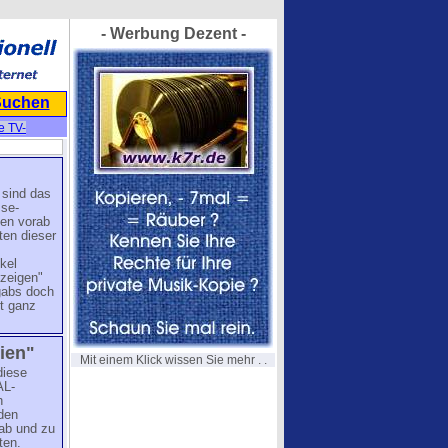
- Werbung Dezent -
Suchen
e TV-
 sind das
se-
den vorab
ten dieser
kel
nzeigen"
 gabs doch
rt ganz
ien"
Mit einem Klick wissen Sie mehr . .
diese
AL-
h
 den
 ab und zu
ten.