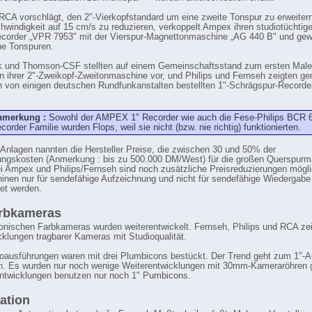
CA vorschlägt, den 2"-Vierkopfstandard um eine zweite Tonspur zu erweitern
windigkeit auf 15 cm/s zu reduzieren, verkoppelt Ampex ihren studiotüchtige
ecorder „VPR 7953" mit der Vierspur-Magnettonmaschine „AG 440 B" und gew
he Tonspuren.
k und Thomson-CSF stellten auf einem Gemeinschaftsstand zum ersten Male
n ihrer 2"-Zweikopf-Zweitonmaschine vor, und Philips und Fernseh zeigten 
 von einigen deutschen Rundfunkanstalten bestellten 1"-Schrägspur-Record
nmerkung :
Sowohl der AMPEX 1" Recorder wie auch die Fese-Philips BCR 
corder Familie wurden Flops, weil sie nicht (bzw. nie richtig) funktionierten.
 Anlagen nannten die Hersteller Preise, die zwischen 30 und 50% der
ngskosten (Anmerkung : bis zu 500.000 DM/West) für die großen Querspur
ei Ampex und Philips/Fernseh sind noch zusätzliche Preisreduzierungen mögl
inen nur für sendefähige Aufzeichnung und nicht für sendefähige Wiedergabe
et werden.
arbkameras
ronischen Farbkameras wurden weiterentwickelt. Fernseh, Philips und RCA ze
klungen tragbarer Kameras mit Studioqualität.
ioausführungen waren mit drei Plumbicons bestückt. Der Trend geht zum 1"-
. Es wurden nur noch wenige Weiterentwicklungen mit 30mm-Kameraröhren g
ntwicklungen benutzen nur noch 1" Pumbicons.
ation