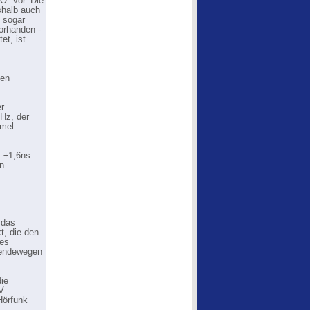
O" vor. Die
shalb auch
t sogar
orhanden -
et, ist
ten
er
Hz, der
mmel
t ±1,6ns.
n
 das
t, die den
des
 Sendewegen
ie
V
Hörfunk