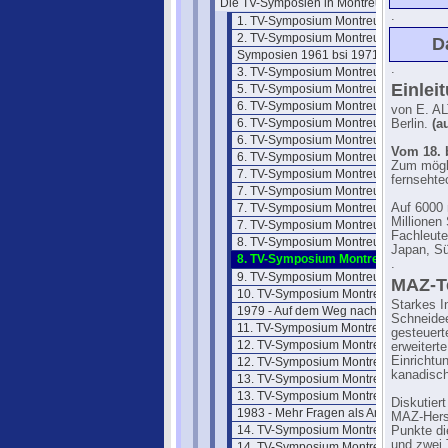
Die TV-Symposien in Montreux
.
1. TV-Symposium Montreux 1961
2. TV-Symposium Montreux 1962
D
Symposien 1961 bsi 1971
.
3. TV-Symposium Montreux 1963
Einlei
5. TV-Symposium Montreux 1965
6. TV-Symposium Montreux 1969
von E. AL
6. TV-Symposium Montreux 69/2
Berlin.
(a
6. TV-Symposium Montreux 69/3
Vom 18. 
6. TV-Symposium Montreux 69/4
Zum mögli
7. TV-Symposium Montreux 1971
fernsehte
7. TV-Symposium Montreux 71/2
7. TV-Symposium Montreux 71/3
Auf 6000 
Millionen
7. TV-Symposium Montreux 71/4
Fachleute
8. TV-Symposium Montreux 1973
Japan, Sü
8. TV-Symposium Montreux 73/2
.
9. TV-Symposium Montreux 1975
MAZ-T
10. TV-Symposium Montreux 1977
Starkes I
1979 - Auf dem Weg nach Montreux
Schneidee
11. TV-Symposium Montreux 1979
gesteuert
12. TV-Symposium Montreux 81/1
erweitert
Einrichtu
12. TV-Symposium Montreux 81/2
kanadisch
13. TV-Symposium Montreux 83/1
13. TV-Symposium Montreux 83/2
Diskutier
1983 - Mehr Fragen als Antworten
MAZ-Herst
14. TV-Symposium Montreux 1985
Punkte di
und zwei 
14. TV-Symposium Montreux 85/1