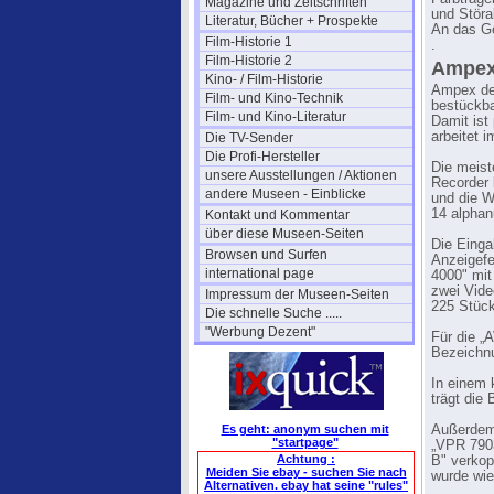
Magazine und Zeitschriften
und Störa
Literatur, Bücher + Prospekte
An das Ge
Film-Historie 1
.
Film-Historie 2
Ampex 
Kino- / Film-Historie
Ampex dem
Film- und Kino-Technik
bestückba
Film- und Kino-Literatur
Damit ist
arbeitet 
Die TV-Sender
Die Profi-Hersteller
Die meist
unsere Ausstellungen / Aktionen
Recorder 
andere Museen - Einblicke
und die W
14 alphan
Kontakt und Kommentar
über diese Museen-Seiten
Die Einga
Browsen und Surfen
Anzeigefe
international page
4000" mit
zwei Vide
Impressum der Museen-Seiten
225 Stück
Die schnelle Suche .....
"Werbung Dezent"
Für die „
Bezeichnu
In einem 
trägt die
Es geht: anonym suchen mit
Außerdem
"startpage"
„VPR 7903
Achtung :
B" verkop
Meiden Sie ebay - suchen Sie nach
wurde wie
Alternativen. ebay hat seine "rules"