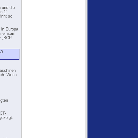
 und die
n 1"-
innt so
 in Europa
gemeinsam
er „BCR
60
maschinen
ich. Wenn
igten
ACT-
ezeigt.