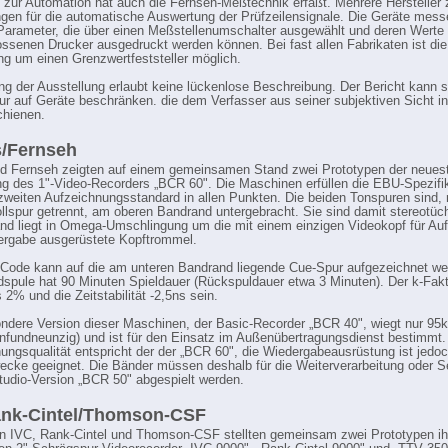
 zur Automation hat auch die Fernseh-Meßtechnik erfaßt. Mehrere Hersteller 
ngen für die automatische Auswertung der Prüfzeilensignale. Die Geräte mess
Parameter, die über einen Meßstellenumschalter ausgewählt und deren Werte
ssenen Drucker ausgedruckt werden können. Bei fast allen Fabrikaten ist die
ng um einen Grenzwertfeststeller möglich.
g der Ausstellung erlaubt keine lückenlose Beschreibung. Der Bericht kann s
ur auf Geräte beschränken. die dem Verfasser aus seiner subjektiven Sicht i
chienen.
s/Fernseh
nd Fernseh zeigten auf einem gemeinsamen Stand zwei Prototypen der neues
g des 1"-Video-Recorders „BCR 60". Die Maschinen erfüllen die EBU-Spezifi
 zweiten Aufzeichnungsstandard in allen Punkten. Die beiden Tonspuren sind, 
ollspur getrennt, am oberen Bandrand untergebracht. Sie sind damit stereotüc
d liegt in Omega-Umschlingung um die mit einem einzigen Videokopf für A
ergabe ausgerüstete Kopftrommel.
Code kann auf die am unteren Bandrand liegende Cue-Spur aufgezeichnet we
dspule hat 90 Minuten Spieldauer (Rückspuldauer etwa 3 Minuten). Der k-Fakt
s 2% und die Zeitstabilität -2,5ns sein.
ndere Version dieser Maschinen, der Basic-Recorder „BCR 40", wiegt nur 95k
nfundneunzig) und ist für den Einsatz im Außenübertragungsdienst bestimmt.
ungsqualität entspricht der der „BCR 60", die Wiedergabeausrüstung ist jedoc
wecke geeignet. Die Bänder müssen deshalb für die Weiterverarbeitung oder 
tudio-Version „BCR 50" abgespielt werden.
ank-Cintel/Thomson-CSF
n IVC, Rank-Cintel und Thomson-CSF stellten gemeinsam zwei Prototypen ih