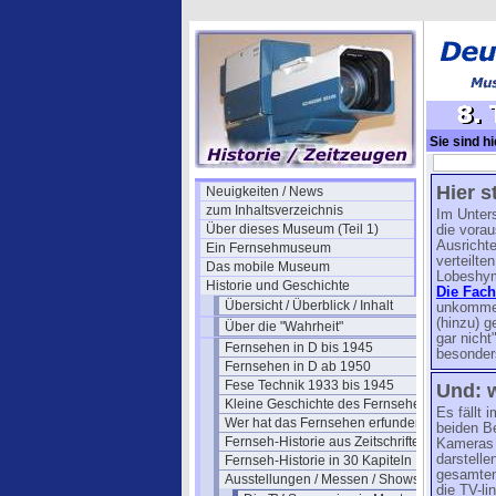
Sie sind hi
Symposien 
Hier s
Neuigkeiten / News
zum Inhaltsverzeichnis
Im Unter
Über dieses Museum (Teil 1)
die vora
Ausrichte
Ein Fernsehmuseum
verteilte
Das mobile Museum
Lobeshymn
Historie und Geschichte
Die Fach
Übersicht / Überblick / Inhalt
unkomment
(hinzu) g
Über die "Wahrheit"
gar nich
Fernsehen in D bis 1945
besonders
Fernsehen in D ab 1950
Fese Technik 1933 bis 1945
Und: w
Kleine Geschichte des Fernsehens
Es fällt
Wer hat das Fernsehen erfunden?
beiden Be
Fernseh-Historie aus Zeitschriften
Kameras 
darstelle
Fernseh-Historie in 30 Kapiteln
gesamten 
Ausstellungen / Messen / Shows
die TV-l