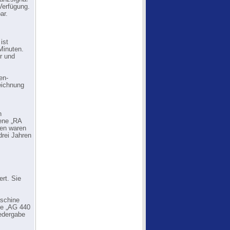
Verfügung.
ar.
ist
Minuten.
r und
en-
eichnung
n
ene „RA
sen waren
drei Jahren
rt. Sie
schine
ne „AG 440
iedergabe