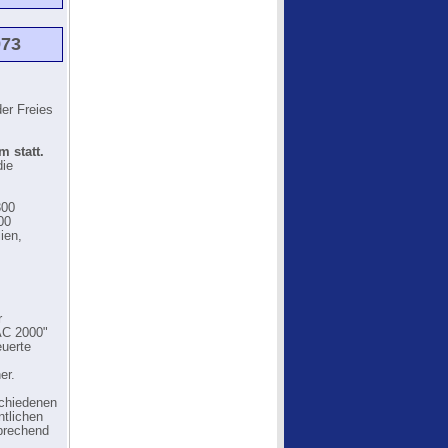
973
der Freies
 statt.
die
300
00
ien,
r
AC 2000"
euerte
er.
schiedenen
ntlichen
prechend