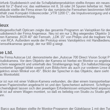
örfunk-Studiobereich und die Schallplattenproduktion stellte Ampex ein neues
rät für 2"-Band vor, das wahlweise mit 8, 16 oder 24 Spuren lieferbar ist. N
ebäude stellte die Firma einen für das rumänische Fernsehen bestimmten 
nthält zwei Kompakt-Videorecorder „VTR 1200 C", die Impulsversorgung und 
sche Schneideeinrichtung.
ieux
iebsgesellschaft Opticam zeigte das gesamte Programm an Varioptiken für de
udiobereich der Firma Angenieux. Neu ist ein nur 1,9kg wiegendes Objektiv 1
aren Kameras „KCR 40" der Femseh, „LDK 15" von Philips und die tragbare Ve
 von RCA. Außerdem wurde der Prototyp eines Variobjektivs mit Handbedienu
Fernsehkameras gezeigt, der nur 900 g wiegt.
e Ltd.
sche Firma Autocue Ltd. demonstrierte den „Autocue 700 Direct Vision Script 
Studiokamera. Vor dem Objektiv der Kamera ist hierbei ein Monitor so angebr
schirm waagerecht und unterhalb des Strahlengangs liegt. Ein halbdurchlässig
montierter Spiegel bildet sowohl zum Bildschirm als auch zur vorderen Linse 
ektivs einen Winkel von 45°. Blickt der Sprecher in das Objektiv, dann sieht
as Monitorbild.
or ist nun mit einer Vidikon-Kamera verbunden, die über einem transportierba
enen Papierstreifen angebracht ist und den Sprechertext aufnimmt. Schriftgr
chwindigkeit lassen sich den jeweiligen Erfordernissen entsprechend anpass
ät ist auf einem Wagen montiert, so daß es beliebig von Studio zu Studio gef
ann.
 Barco aus Belgien stellte ihr Monitor-Programm der Güteklasse 1 mit den 