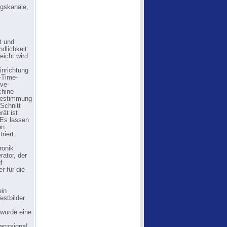
gskanäle,
t und
ndlichkeit
eicht wird.
inrichtung
-Time-
ve-
chine
tbestimmung
 Schnitt
ät ist
 Es lassen
en
riert.
ronik
ator, der
f
r für die
ein
estbilder
 wurde eine
nanzsigna!