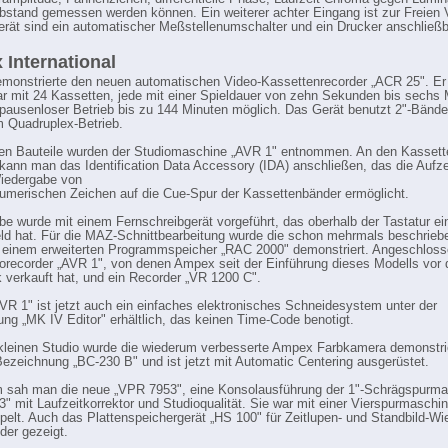
bstand gemessen werden können. Ein weiterer achter Eingang ist zur Freien 
rät sind ein automatischer Meßstellenumschalter und ein Drucker anschließb
International
onstrierte den neuen automatischen Video-Kassettenrecorder „ACR 25". Er 
r mit 24 Kassetten, jede mit einer Spieldauer von zehn Sekunden bis sechs 
 pausenloser Betrieb bis zu 144 Minuten möglich. Das Gerät benutzt 2"-Bände
im Quadruplex-Betrieb.
en Bauteile wurden der Studiomaschine „AVR 1" entnommen. An den Kassett
kann man das Identification Data Accessory (IDA) anschließen, das die Aufz
iedergabe von
umerischen Zeichen auf die Cue-Spur der Kassettenbänder ermöglicht.
be wurde mit einem Fernschreibgerät vorgeführt, das oberhalb der Tastatur ei
ld hat. Für die MAZ-Schnittbearbeitung wurde die schon mehrmals beschrieb
 einem erweiterten Programmspeicher „RAC 2000" demonstriert. Angeschlos
orecorder „AVR 1", von denen Ampex seit der Einführung dieses Modells vor 
 verkauft hat, und ein Recorder „VR 1200 C".
AVR 1" ist jetzt auch ein einfaches elektronisches Schneidesystem unter der
ng „MK IV Editor" erhältlich, das keinen Time-Code benotigt.
kleinen Studio wurde die wiederum verbesserte Ampex Farbkamera demonstrie
 Bezeichnung „BC-230 B" und ist jetzt mit Automatic Centering ausgerüstet.
 sah man die neue „VPR 7953", eine Konsolausführung der 1"-Schrägspurma
" mit Laufzeitkorrektor und Studioqualität. Sie war mit einer Vierspurmaschi
pelt. Auch das Plattenspeichergerät „HS 100" für Zeitlupen- und Standbild-W
der gezeigt.