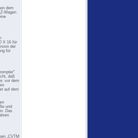
eben dem
MAZ-Wagen
eine
n
0 X 16 für
rsion der
ng für
Prompter"
acht, daß
er, vor dem
des
 er auf dem
ren
oße und
en. Das
ahren
Typen „CVTM