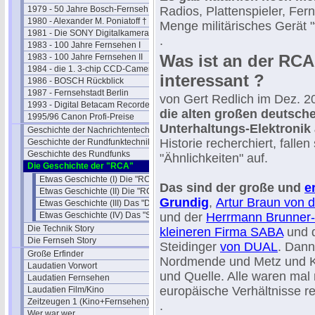
1979 - 50 Jahre Bosch-Fernseh
Radios, Plattenspieler, Fer
1980 - Alexander M. Poniatoff †
Menge militärisches Gerät "
1981 - Die SONY Digitalkamera
.
1983 - 100 Jahre Fernsehen I
Was ist an der RCA
1983 - 100 Jahre Fernsehen II
1984 - die 1. 3-chip CCD-Camera
interessant ?
1986 - BOSCH Rückblick
1987 - Fernsehstadt Berlin
von Gert Redlich im Dez. 2
1993 - Digital Betacam Recorder
die alten großen deutsc
1995/96 Canon Profi-Preise
Unterhaltungs-Elektronik
Geschichte der Nachrichtentechnik
Historie recherchiert, fallen
Geschichte der Rundfunktechnik
Geschichte des Rundfunks
"Ähnlichkeiten" auf.
Die Geschichte der "RCA"
Etwas Geschichte (I) Die "RCA"
Das sind der große und
e
Etwas Geschichte (II) Die "RCA Labors"
Grundig
,
Artur Braun von 
Etwas Geschichte (III) Das "DSRC"
Etwas Geschichte (IV) Das "SRI"
und der
Herrmann Brunner-
Die Technik Story
kleineren Firma SABA
und d
Die Fernseh Story
Steidinger
von DUAL
. Dan
Große Erfinder
Nordmende und Metz und K
Laudatien Vorwort
und Quelle. Alle waren mal 
Laudatien Fernsehen
europäische Verhältnisse re
Laudatien Film/Kino
Zeitzeugen 1 (Kino+Fernsehen)
.
Wer war wer