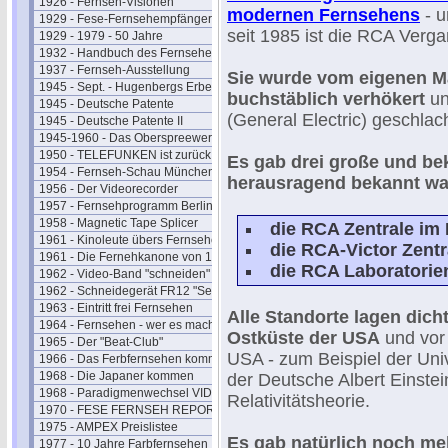
1926 - Fernseh-Visionen
modernen Fernsehens
- u
1929 - Fese-Fernsehempfänger
seit 1985 ist die RCA Verga
1929 - 1979 - 50 Jahre
1932 - Handbuch des Fernsehens
1937 - Fernseh-Ausstellung
Sie wurde vom eigenen 
1945 - Sept. - Hugenbergs Erbe
buchstäblich verhökert
un
1945 - Deutsche Patente
(General Electric) geschlac
1945 - Deutsche Patente II
1945-1960 - Das Oberspreewerk
1950 - TELEFUNKEN ist zurück
Es gab drei große und be
1954 - Fernseh-Schau München
herausragend bekannt wa
1956 - Der Videorecorder
1957 - Fernsehprogramm Berlin
1958 - Magnetic Tape Splicer
die RCA Zentrale im 
1961 - Kinoleute übers Fernsehen
die RCA-Victor Zent
1961 - Die Fernehkanone von 1936
die RCA Laboratorien
1962 - Video-Band "schneiden"
1962 - Schneidegerät FR12 "Senior"
1963 - Eintritt frei Fernsehen
Alle Standorte lagen dich
1964 - Fernsehen - wer es macht
Ostküste der USA
und vor 
1965 - Der "Beat-Club"
USA - zum Beispiel der Univ
1966 - Das Ferbfernsehen kommt
1968 - Die Japaner kommen
der Deutsche Albert Einstei
1968 - Paradigmenwechsel VIDEO
Relativitätsheorie.
1970 - FESE FERNSEH REPORT
1975 - AMPEX Preislistee
Es gab natürlich noch me
1977 - 10 Jahre Farbfernsehen