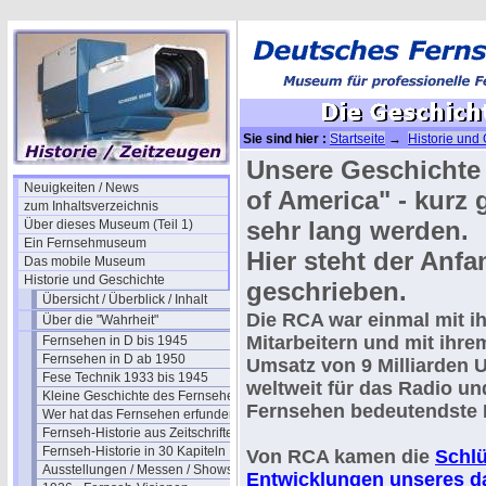
Sie sind hier :
Startseite
→
Historie und
Unsere Geschichte 
Neuigkeiten / News
of America" - kurz g
zum Inhaltsverzeichnis
sehr lang werden.
Über dieses Museum (Teil 1)
Ein Fernsehmuseum
Hier steht der Anfa
Das mobile Museum
Historie und Geschichte
geschrieben.
Übersicht / Überblick / Inhalt
Die RCA war
einmal
mit i
Über die "Wahrheit"
Mitarbeitern
und mit ihre
Fernsehen in D bis 1945
Fernsehen in D ab 1950
Umsatz von
9 Milliarden 
Fese Technik 1933 bis 1945
weltweit
für das Radio un
Kleine Geschichte des Fernsehens
Fernsehen bedeutendste 
Wer hat das Fernsehen erfunden?
Fernseh-Historie aus Zeitschriften
Fernseh-Historie in 30 Kapiteln
Von RCA kamen die
Schlü
Ausstellungen / Messen / Shows
Entwicklungen unseres d