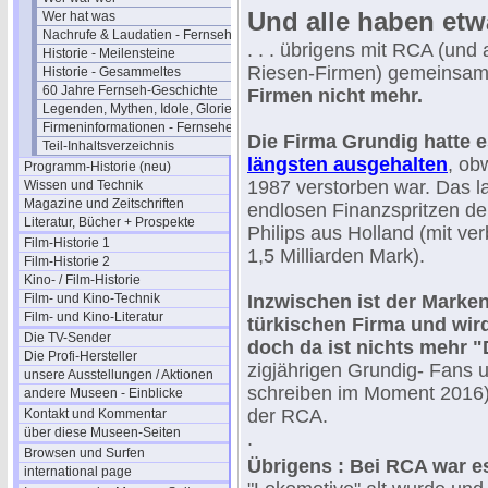
Und alle haben etwas
Wer hat was
Nachrufe & Laudatien - Fernsehen
. . . übrigens mit RCA (und
Historie - Meilensteine
Riesen-Firmen) gemeinsam . 
Historie - Gesammeltes
60 Jahre Fernseh-Geschichte
Firmen nicht mehr.
Legenden, Mythen, Idole, Glorie
Firmeninformationen - Fernsehen
Die Firma Grundig hatte e
Teil-Inhaltsverzeichnis
längsten ausgehalten
, ob
Programm-Historie (neu)
1987 verstorben war. Das l
Wissen und Technik
Magazine und Zeitschriften
endlosen Finanzspritzen de
Literatur, Bücher + Prospekte
Philips aus Holland (mit ve
Film-Historie 1
1,5 Milliarden Mark).
Film-Historie 2
Kino- / Film-Historie
Film- und Kino-Technik
Inzwischen ist der Marke
Film- und Kino-Literatur
türkischen Firma und wird
Die TV-Sender
doch da ist nichts mehr 
Die Profi-Hersteller
zigjährigen Grundig- Fans u
unsere Ausstellungen / Aktionen
schreiben im Moment 2016) 
andere Museen - Einblicke
der RCA.
Kontakt und Kommentar
über diese Museen-Seiten
.
Browsen und Surfen
Übrigens : Bei RCA war es
international page