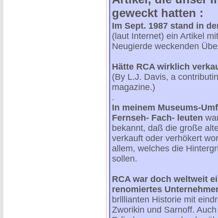
geweckt hatten :
Im Sept. 1987 stand in d
(laut Internet) ein Artikel m
Neugierde weckenden Übers
Hätte RCA wirklich verk
(By L.J. Davis, a contributi
magazine.)
.
In meinem Museums-Umfe
Fernseh- Fach- leuten
war
bekannt, daß die große alt
verkauft oder verhökert wo
allem, welches die Hinter
sollen.
RCA war doch weltweit e
renomiertes Unternehme
brlllianten Historie mit ei
Zworikin und Sarnoff. Auch