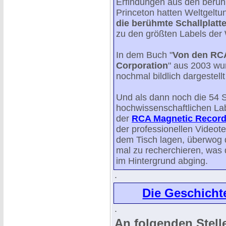
Erfindungen aus den berü
Princeton hatten Weltgeltu
die berühmte Schallplat
zu den größten Labels der 
In dem Buch "
Von den RCA
Corporation
" aus 2003 wur
nochmal bildlich dargestell
Und als dann noch die 54 S
hochwissenschaftlichen La
der
RCA Magnetic Record
der professionellen Videot
dem Tisch lagen, überwog 
mal zu recherchieren, was 
im Hintergrund abging.
.
Die Geschichte
.
An folgenden Stell