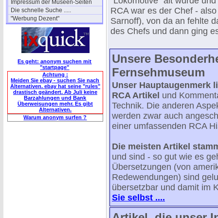
"Lokomotive" alt wurde und 
Impressum der Museen-Seiten
RCA war es der Chef - also
Die schnelle Suche .....
"Werbung Dezent"
Sarnoff), von da an fehlte 
des Chefs und dann ging es
Unsere Besonderhe
Es geht: anonym suchen mit
"startpage"
Fernsehmuseum
Achtung :
Meiden Sie ebay - suchen Sie nach
Unser Hauptaugenmerk lie
Alternativen. ebay hat seine "rules"
drastisch geändert. Ab Juli keine
RCA Artikel
und Komment
Barzahlungen und Bank
Überweisungen mehr. Es gibt
Technik. Die anderen Aspe
Alternativen.
werden zwar auch angeschnit
Warum anonym surfen ?
einer umfassenden RCA His
Die meisten Artikel stam
und sind - so gut wie es ge
Übersetzungen (von amerik
Redewendungen) sind gelun
übersetzbar und damit im K
Sie selbst ....
Artikel, die unser 