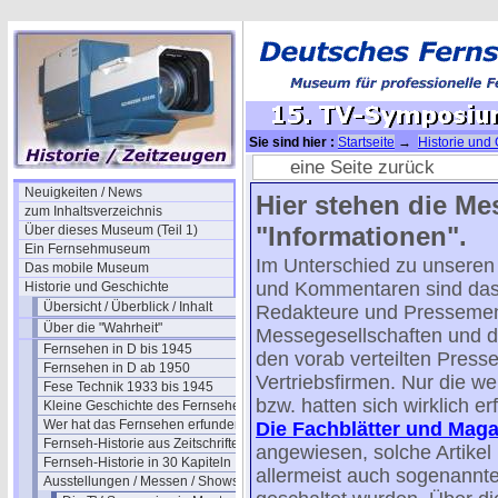
Sie sind hier :
Startseite
→
Historie und
Symposien in Montreux
→ 15. TV-Sympos
eine Seite zurück
Neuigkeiten / News
Hier stehen die Me
zum Inhaltsverzeichnis
"Informationen".
Über dieses Museum (Teil 1)
Ein Fernsehmuseum
Im Unterschied zu unseren 
Das mobile Museum
und Kommentaren sind das
Historie und Geschichte
Übersicht / Überblick / Inhalt
Redakteure und Pressemen
Über die "Wahrheit"
Messegesellschaften und der
Fernsehen in D bis 1945
den vorab verteilten Presse
Fernsehen in D ab 1950
Vertriebsfirmen. Nur die 
Fese Technik 1933 bis 1945
bzw. hatten sich wirklich erfü
Kleine Geschichte des Fernsehens
Wer hat das Fernsehen erfunden?
Die Fachblätter und Maga
Fernseh-Historie aus Zeitschriften
angewiesen, solche Artikel 
Fernseh-Historie in 30 Kapiteln
allermeist auch sogenannte
Ausstellungen / Messen / Shows