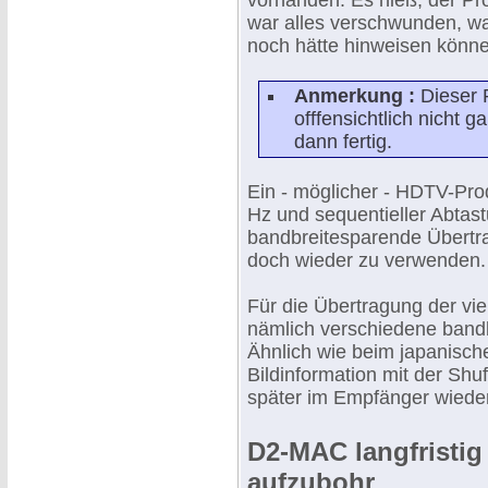
vorhanden. Es hieß, der Pro
war alles verschwunden, w
noch hätte hinweisen können
Anmerkung :
Dieser 
offfensichtlich nicht g
dann fertig.
Ein - möglicher - HDTV-Pro
Hz und sequentieller Abtastu
bandbreitesparende Übertr
doch wieder zu verwenden.
Für die Übertragung der vi
nämlich verschiedene ban
Ähnlich wie beim japanisc
Bildinformation mit der Shuff
später im Empfänger wied
D2-MAC langfristig
aufzubohr