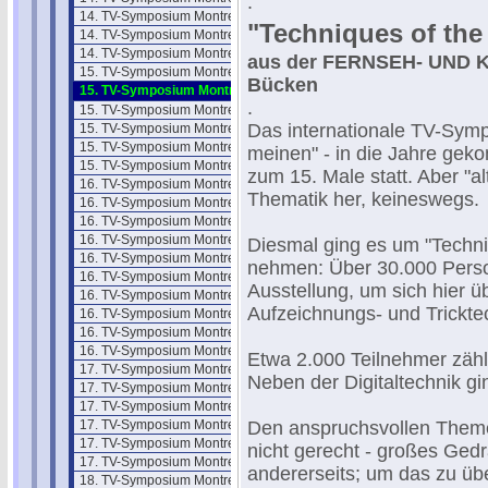
.
14. TV-Symposium Montreux 85/2
"Techniques of the
14. TV-Symposium Montreux 85/3
14. TV-Symposium Montreux 85/4
aus der FERNSEH- UND K
15. TV-Symposium Montreux 1987
Bücken
15. TV-Symposium Montreux 87/1
.
15. TV-Symposium Montreux 87/2
Das internationale TV-Symp
15. TV-Symposium Montreux 87/3
15. TV-Symposium Montreux 87/4
meinen" - in die Jahre gek
15. TV-Symposium Montreux 87/5
zum 15. Male statt. Aber "a
16. TV-Symposium Montreux 1989
Thematik her, keineswegs.
16. TV-Symposium Montreux 89/2
16. TV-Symposium Montreux 89/3
16. TV-Symposium Montreux 89/4
Diesmal ging es um "Techniq
16. TV-Symposium Montreux 89/5
nehmen: Über 30.000 Perso
16. TV-Symposium Montreux 89/6
Ausstellung, um sich hier 
16. TV-Symposium Montreux 89/7
Aufzeichnungs- und Tricktec
16. TV-Symposium Montreux 89/8
16. TV-Symposium Montreux 89/9
16. TV-Symposium Montreux 89/10
Etwa 2.000 Teilnehmer zäh
17. TV-Symposium Montreux 1991
Neben der Digitaltechnik g
17. TV-Symposium Montreux 91/2
17. TV-Symposium Montreux 91/3
17. TV-Symposium Montreux 91/4
Den anspruchsvollen Themen
17. TV-Symposium Montreux 91/5
nicht gerecht - großes Ged
17. TV-Symposium Montreux 91/6
andererseits; um das zu üb
18. TV-Symposium Montreux 1993