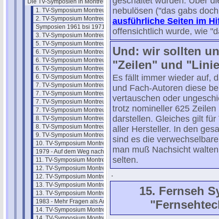
geschaltet wurden. Über di
Die TV-Symposien in Montreux
nebulösen ("das gabs doch
1. TV-Symposium Montreux 1961
2. TV-Symposium Montreux 1962
ausführliche Seiten im H
Symposien 1961 bsi 1971
offensichtlich wurde, wie "d
3. TV-Symposium Montreux 1963
5. TV-Symposium Montreux 1965
Und: wir sollten u
6. TV-Symposium Montreux 1969
6. TV-Symposium Montreux 69/2
"Zeilen" und "Lini
6. TV-Symposium Montreux 69/3
Es fällt immer wieder auf,
6. TV-Symposium Montreux 69/4
7. TV-Symposium Montreux 1971
und Fach-Autoren diese bei
7. TV-Symposium Montreux 71/2
vertauschen oder ungeschi
7. TV-Symposium Montreux 71/3
trotz nomineller 625 Zeile
7. TV-Symposium Montreux 71/4
darstellen. Gleiches gilt f
8. TV-Symposium Montreux 1973
8. TV-Symposium Montreux 73/2
aller Hersteller. In den ge
9. TV-Symposium Montreux 1975
sind es die verwechselbaren
10. TV-Symposium Montreux 1977
man muß Nachsicht walten 
1979 - Auf dem Weg nach Montreux
selten.
11. TV-Symposium Montreux 1979
12. TV-Symposium Montreux 81/1
.
12. TV-Symposium Montreux 81/2
13. TV-Symposium Montreux 83/1
15. Fernseh 
13. TV-Symposium Montreux 83/2
1983 - Mehr Fragen als Antworten
"Fernsehtec
14. TV-Symposium Montreux 1985
14. TV-Symposium Montreux 85/1