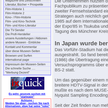
Die Unternehmen nutzten 
Magazine und Zeitschriften
Literatur, Bücher + Prospekte
Fachpublikum zu präsentiere
Film-Historie 1
zweiter Fernsehstandard ei
Film-Historie 2
Strategen auch reichlich ge
Kino- / Film-Historie
1985 auf dem internationa
Film- und Kino-Technik
Film- und Kino-Literatur
der Expo'85 in Tsukuba und
Die TV-Sender
Tagung des Münchner Kreise
Die Profi-Hersteller
unsere Ausstellungen / Aktionen
In Japan wurde be
andere Museen - Einblicke
Kontakt und Kommentar
Das Vorführ-Stadium hat die
über diese Museen-Seiten
ausgestrahlt. So fand ber
Browsen und Surfen
(1986) die Übertragung ein
international page
Versuchsprogramms über ein
Impressum der Museen-Seiten
Die schnelle Suche .....
BS-2 statt.
"Werbung Dezent"
Um das gegenüber einem no
breitere HDTV-Signal in de
mußte es nach dem MUSE-Ve
Es geht: anonym suchen mit
Nyquist Sampling Encoding
"startpage"
Achtung :
Meiden Sie ebay - suchen Sie nach
Seit der Zeit finden nun 
Alternativen. ebay hat seine "rules"