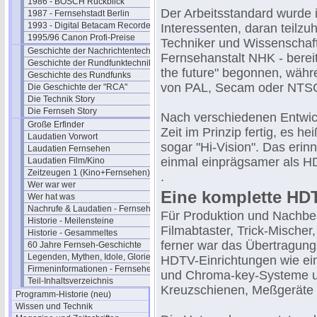
1986 - BOSCH Rückblick
Der Arbeitsstandard wurde i
1987 - Fernsehstadt Berlin
1993 - Digital Betacam Recorder
Interessenten, daran teilzu
1995/96 Canon Profi-Preise
Techniker und Wissenschaftle
Geschichte der Nachrichtentechnik
Fernsehanstalt NHK - berei
Geschichte der Rundfunktechnik
the future" begonnen, währ
Geschichte des Rundfunks
von PAL, Secam oder NTSC 
Die Geschichte der "RCA"
Die Technik Story
Die Fernseh Story
Nach verschiedenen Entwickl
Große Erfinder
Zeit im Prinzip fertig, es
Laudatien Vorwort
sogar "Hi-Vision". Das erin
Laudatien Fernsehen
einmal einprägsamer als H
Laudatien Film/Kino
Zeitzeugen 1 (Kino+Fernsehen)
.
Wer war wer
Eine komplette HDT
Wer hat was
Nachrufe & Laudatien - Fernsehen
Für Produktion und Nachbe
Historie - Meilensteine
Filmabtaster, Trick-Mischer
Historie - Gesammeltes
ferner war das Übertragu
60 Jahre Fernseh-Geschichte
Legenden, Mythen, Idole, Glorie
HDTV-Einrichtungen wie ei
Firmeninformationen - Fernsehen
und Chroma-key-Systeme un
Teil-Inhaltsverzeichnis
Kreuzschienen, Meßgeräte
Programm-Historie (neu)
Wissen und Technik