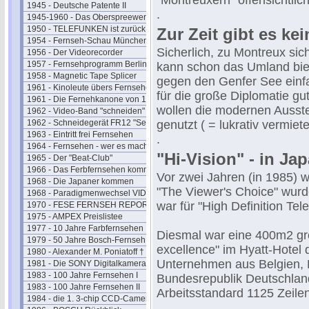
"Montreuxern" offensichtli
1945 - Deutsche Patente II
.
1945-1960 - Das Oberspreewerk
1950 - TELEFUNKEN ist zurück
Zur Zeit gibt es ke
1954 - Fernseh-Schau München
Sicherlich, zu Montreux sich
1956 - Der Videorecorder
1957 - Fernsehprogramm Berlin
kann schon das Umland bie
1958 - Magnetic Tape Splicer
gegen den Genfer See einfa
1961 - Kinoleute übers Fernsehen
für die große Diplomatie gut
1961 - Die Fernehkanone von 1936
wollen die modernen Ausstel
1962 - Video-Band "schneiden"
1962 - Schneidegerät FR12 "Senior"
genutzt ( = lukrativ vermiete
1963 - Eintritt frei Fernsehen
.
1964 - Fernsehen - wer es macht
"Hi-Vision" - in Jap
1965 - Der "Beat-Club"
1966 - Das Ferbfernsehen kommt
Vor zwei Jahren (in 1985) 
1968 - Die Japaner kommen
"The Viewer's Choice" wurd
1968 - Paradigmenwechsel VIDEO
war für "High Definition Tele
1970 - FESE FERNSEH REPORT
1975 - AMPEX Preislistee
1977 - 10 Jahre Farbfernsehen
Diesmal war eine 400m2 gr
1979 - 50 Jahre Bosch-Fernseh
excellence" im Hyatt-Hote
1980 - Alexander M. Poniatoff †
Unternehmen aus Belgien, 
1981 - Die SONY Digitalkamera
1983 - 100 Jahre Fernsehen I
Bundesrepublik Deutschland 
1983 - 100 Jahre Fernsehen II
Arbeitsstandard 1125 Zeilen
1984 - die 1. 3-chip CCD-Camera