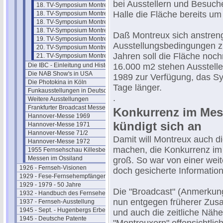
bei Ausstellern und Besuch
18. TV-Symposium Montreux 93/2
Halle die Fläche bereits um
18. TV-Symposium Montreux 93/3
18. TV-Symposium Montreux 93/4
18. TV-Symposium Montreux 93/5
Daß Montreux sich anstren
19. TV-Symposium Montreux 1995
Ausstellungsbedingungen zu 
20. TV-Symposium Montreux 1997
Jahren soll die Fläche noc
21. TV-Symposium Montreux 1999
Die IBC - Einleitung und Historie
16.000 m2 stehen Ausstelle
Die NAB Show's in USA
1989 zur Verfügung, das S
Die Photokina in Köln
Tage länger.
Funkausstellungen in Deutschland
.
Weitere Ausstellungen
Frankfurter Broadcast Messen
Konkurrenz im Me
Hannover-Messe 1969
kündigt sich an
Hannover-Messe 1971
Hannover-Messe 71/2
Damit will Montreux auch di
Hannover-Messe 1972
machen, die Konkurrenz im
1955 Fernsehschau Killesberg
Messen im Ossiland
groß. So war von einer wei
1926 - Fernseh-Visionen
doch gesicherte Information
1929 - Fese-Fernsehempfänger
1929 - 1979 - 50 Jahre
Die "Broadcast" (Anmerkung 
1932 - Handbuch des Fernsehens
nun entgegen früherer Zusa
1937 - Fernseh-Ausstellung
1945 - Sept. - Hugenbergs Erbe
und auch die zeitliche Näh
1945 - Deutsche Patente