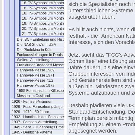
18. TV-Symposium Montreux 93/2
sich die Spezialisten noch
18. TV-Symposium Montreux 93/3
unterschiedlichen Systeme,
18. TV-Symposium Montreux 93/4
ausgebrütet haben.
18. TV-Symposium Montreux 93/5
19. TV-Symposium Montreux 1995
20. TV-Symposium Montreux 1997
Es hilft auch nichts, wen
21. TV-Symposium Montreux 1999
festhält - die "American Nati
Die IBC - Einleitung und Historie
Interesse, sich den Vorsch
Die NAB Show's in USA
Die Photokina in Köln
Jetzt sucht das "FCC's Adv
Funkausstellungen in Deutschland
Weitere Ausstellungen
Committee" eine Lösung au
Frankfurter Broadcast Messen
Jahre dauern, bis eine einve
Hannover-Messe 1969
Gruppeninteressen von Indu
Hannover-Messe 1971
und Geräteherstellern sind
Hannover-Messe 71/2
Hannover-Messe 1972
außen hin. Mindestens zwei
1955 Fernsehschau Killesberg
Systeme aufzubauen und zu
Messen im Ossiland
1926 - Fernseh-Visionen
Deshalb plädieren viele US
1929 - Fese-Fernsehempfänger
Standard-Entscheidung. Doc
1929 - 1979 - 50 Jahre
1932 - Handbuch des Fernsehens
Terminplan bereits mächtig 
1937 - Fernseh-Ausstellung
Empfehlung zu einem Prod
1945 - Sept. - Hugenbergs Erbe
abgesegnet werden.
1945 - Deutsche Patente