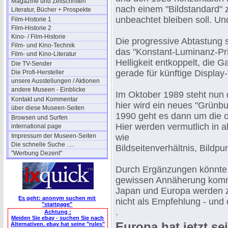
Magazine und Zeitschriften
nach einem "Bildstandard" 
Literatur, Bücher + Prospekte
unbeachtet bleiben soll. Un
Film-Historie 1
Film-Historie 2
Kino- / Film-Historie
Die progressive Abtastung s
Film- und Kino-Technik
das "Konstant-Luminanz-Pri
Film- und Kino-Literatur
Helligkeit entkoppelt, die
Die TV-Sender
gerade für künftige Display
Die Profi-Hersteller
unsere Ausstellungen / Aktionen
andere Museen - Einblicke
Im Oktober 1989 steht nun 
Kontakt und Kommentar
hier wird ein neues "Grünbu
über diese Museen-Seiten
1990 geht es dann um die o
Browsen und Surfen
Hier werden vermutlich in 
international page
Impressum der Museen-Seiten
wie
Die schnelle Suche .....
Bildseitenverhältnis, Bildp
"Werbung Dezent"
Durch Ergänzungen könnte 
gewissen Annäherung komm
Japan und Europa werden z
Es geht: anonym suchen mit
nicht als Empfehlung - und 
"startpage"
.
Achtung :
Meiden Sie ebay - suchen Sie nach
Europa hat jetzt se
Alternativen. ebay hat seine "rules"