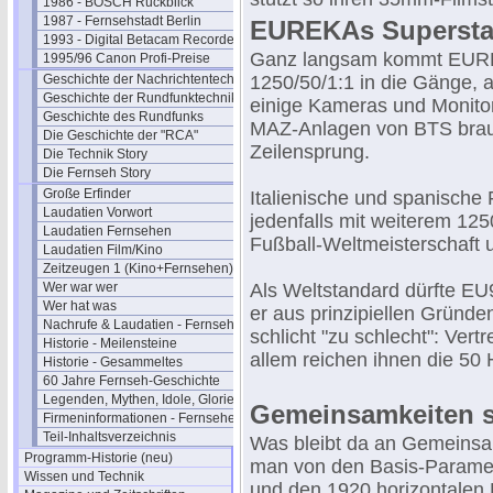
1986 - BOSCH Rückblick
1987 - Fernsehstadt Berlin
EUREKAs Supersta
1993 - Digital Betacam Recorder
Ganz langsam kommt EURE
1995/96 Canon Profi-Preise
Geschichte der Nachrichtentechnik
1250/50/1:1 in die Gänge, 
Geschichte der Rundfunktechnik
einige Kameras und Monito
Geschichte des Rundfunks
MAZ-Anlagen von BTS brauc
Die Geschichte der "RCA"
Zeilensprung.
Die Technik Story
Die Fernseh Story
Große Erfinder
Italienische und spanische
Laudatien Vorwort
jedenfalls mit weiterem 1
Laudatien Fernsehen
Fußball-Weltmeisterschaft 
Laudatien Film/Kino
Zeitzeugen 1 (Kino+Fernsehen)
Wer war wer
Als Weltstandard dürfte E
Wer hat was
er aus prinzipiellen Gründen
Nachrufe & Laudatien - Fernsehen
schlicht "zu schlecht": Vert
Historie - Meilensteine
allem reichen ihnen die 50 
Historie - Gesammeltes
60 Jahre Fernseh-Geschichte
Legenden, Mythen, Idole, Glorie
Gemeinsamkeiten si
Firmeninformationen - Fernsehen
Teil-Inhaltsverzeichnis
Was bleibt da an Gemeinsa
Programm-Historie (neu)
man von den Basis-Paramete
Wissen und Technik
und den 1920 horizontalen B