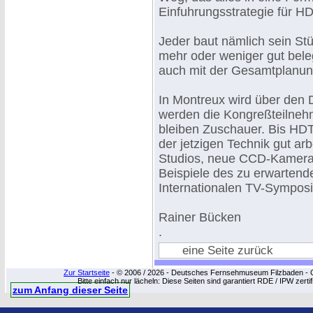
Einfuhrungsstrategie für 
Jeder baut nämlich sein St
mehr oder weniger gut beleg
auch mit der Gesamtplanun
In Montreux wird über den 
werden die Kongreßteilnehm
bleiben Zuschauer. Bis HDT
der jetzigen Technik gut arb
Studios, neue CCD-Kameras
Beispiele des zu erwartend
Internationalen TV-Sympos
Rainer Bücken
.
eine Seite zurück
Zur Startseite
- © 2006 / 2026 - Deutsches Fernsehmuseum Filzbaden - Cop
Bitte einfach nur lächeln: Diese Seiten sind garantiert RDE / IPW zert
zum Anfang dieser Seite