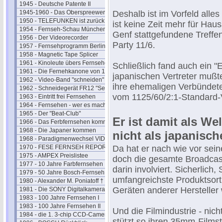
1945 - Deutsche Patente II
1945-1960 - Das Oberspreewerk
Deshalb ist im Vorfeld alle
1950 - TELEFUNKEN ist zurück
ist keine Zeit mehr für Hau
1954 - Fernseh-Schau München
Genf stattgefundene Treffe
1956 - Der Videorecorder
Party 11/6.
1957 - Fernsehprogramm Berlin
1958 - Magnetic Tape Splicer
1961 - Kinoleute übers Fernsehen
Schließlich fand auch ein "E
1961 - Die Fernehkanone von 1936
japanischen Vertreter mußt
1962 - Video-Band "schneiden"
ihre ehemaligen Verbündet
1962 - Schneidegerät FR12 "Senior"
vom 1125/60/2:1-Standard-V
1963 - Eintritt frei Fernsehen
1964 - Fernsehen - wer es macht
1965 - Der "Beat-Club"
Er ist damit als We
1966 - Das Ferbfernsehen kommt
1968 - Die Japaner kommen
nicht als japanisch
1968 - Paradigmenwechsel VIDEO
1970 - FESE FERNSEH REPORT
Da hat er nach wie vor sei
1975 - AMPEX Preislistee
doch die gesamte Broadcast
1977 - 10 Jahre Farbfernsehen
darin involviert. Sicherlich
1979 - 50 Jahre Bosch-Fernseh
umfangreichste Produktsort
1980 - Alexander M. Poniatoff †
Geräten anderer Hersteller 
1981 - Die SONY Digitalkamera
1983 - 100 Jahre Fernsehen I
1983 - 100 Jahre Fernsehen II
Und die Filmindustrie - nich
1984 - die 1. 3-chip CCD-Camera
stützt so ihren 35mm-Filmst