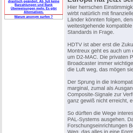
drastisch geändert. Ab Juli keine
Barzahlungen und Bank
Hier herrschen Einstimmigk
Überweisungen mehr. Es gibt
Alternativen.
wirbt natürlich mit finanziel
Warum anonym surfen ?
Länder könnten folgen, den
weitestgehende kompatible 
Standards in Frage.
HDTV ist aber erst die Zuku
Montreux geht es auch um d
um D2-MAC. Die privaten P
Broadcaster immer wichtige
die Luft weg, das mögen sie
Der Sprung in die Inkompatib
marginal, zumal als Ausgang
Composite-Signale zur Ver
ganz gewiß nicht erreicht, e
So dürften die Wege intere
PAL-Systems ausgehen. Da 
Forschungseinrichtungen Bea
Weg, das alles in eine Form