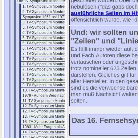
geschaltet wurden. Über di
Die TV-Symposien in Montreux
nebulösen ("das gabs doch
1. TV-Symposium Montreux 1961
2. TV-Symposium Montreux 1962
ausführliche Seiten im H
Symposien 1961 bsi 1971
offensichtlich wurde, wie "d
3. TV-Symposium Montreux 1963
5. TV-Symposium Montreux 1965
Und: wir sollten u
6. TV-Symposium Montreux 1969
6. TV-Symposium Montreux 69/2
"Zeilen" und "Lini
6. TV-Symposium Montreux 69/3
Es fällt immer wieder auf,
6. TV-Symposium Montreux 69/4
7. TV-Symposium Montreux 1971
und Fach-Autoren diese bei
7. TV-Symposium Montreux 71/2
vertauschen oder ungeschi
7. TV-Symposium Montreux 71/3
trotz nomineller 625 Zeile
7. TV-Symposium Montreux 71/4
darstellen. Gleiches gilt f
8. TV-Symposium Montreux 1973
8. TV-Symposium Montreux 73/2
aller Hersteller. In den ge
9. TV-Symposium Montreux 1975
sind es die verwechselbaren
10. TV-Symposium Montreux 1977
man muß Nachsicht walten 
1979 - Auf dem Weg nach Montreux
selten.
11. TV-Symposium Montreux 1979
12. TV-Symposium Montreux 81/1
.
12. TV-Symposium Montreux 81/2
13. TV-Symposium Montreux 83/1
Das 16. Fernsehsy
13. TV-Symposium Montreux 83/2
1983 - Mehr Fragen als Antworten
14. TV-Symposium Montreux 1985
14. TV-Symposium Montreux 85/1