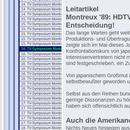
.
14. TV-Symposium Montreux 85/2
Leitartikel
14. TV-Symposium Montreux 85/3
14. TV-Symposium Montreux 85/4
Montreux '89: HDTV
15. TV-Symposium Montreux 1987
Entscheidung!
15. TV-Symposium Montreux 87/1
15. TV-Symposium Montreux 87/2
Das lange Warten geht weite
15. TV-Symposium Montreux 87/3
Produktions- und Übertragun
15. TV-Symposium Montreux 87/4
15. TV-Symposium Montreux 87/5
zeigte sich im Mai dieses J
16. TV-Symposium Montreux 1989
Konfrontationskurs von jap
16. TV-Symposium Montreux 89/2
Interessenvertretern nicht 
16. TV-Symposium Montreux 89/3
sind festgeschrieben, ein Z
16. TV-Symposium Montreux 89/4
16. TV-Symposium Montreux 89/5
16. TV-Symposium Montreux 89/6
Von japanischem Großmut is
16. TV-Symposium Montreux 89/7
selbstbewußter geworden und
16. TV-Symposium Montreux 89/8
16. TV-Symposium Montreux 89/9
Selbst aus den Reihen bund
16. TV-Symposium Montreux 89/10
17. TV-Symposium Montreux 1991
geringe Dissonanzen zu hör
17. TV-Symposium Montreux 91/2
haben sich offensichtlich a
17. TV-Symposium Montreux 91/3
17. TV-Symposium Montreux 91/4
17. TV-Symposium Montreux 91/5
Auch die Amerikan
17. TV-Symposium Montreux 91/6
Nichts Neues hingegen aus
18. TV-Symposium Montreux 1993