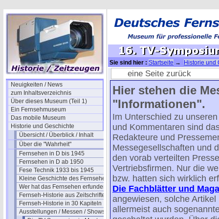
Sie sind hier :
Startseite
→
Historie und
Symposien in Montreux
→ 16. TV-Sympos
eine Seite zurück
Neuigkeiten / News
Hier stehen die Me
zum Inhaltsverzeichnis
"Informationen".
Über dieses Museum (Teil 1)
Ein Fernsehmuseum
Im Unterschied zu unseren 
Das mobile Museum
und Kommentaren sind das
Historie und Geschichte
Übersicht / Überblick / Inhalt
Redakteure und Pressemen
Über die "Wahrheit"
Messegesellschaften und der
Fernsehen in D bis 1945
den vorab verteilten Presse
Fernsehen in D ab 1950
Vertriebsfirmen. Nur die 
Fese Technik 1933 bis 1945
bzw. hatten sich wirklich erfü
Kleine Geschichte des Fernsehens
Wer hat das Fernsehen erfunden?
Die Fachblätter und Maga
Fernseh-Historie aus Zeitschriften
angewiesen, solche Artikel 
Fernseh-Historie in 30 Kapiteln
allermeist auch sogenannte
Ausstellungen / Messen / Shows