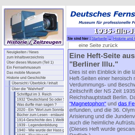
Sie sind hier :
Startseite
→
Historie und
1935-Illu-Jahrbuch-08
eine Seite zurück
Neuigkeiten / News
Eine Heft-Seite au
zum Inhaltsverzeichnis
"Berliner Illu."
Über dieses Museum (Teil 1)
Ein Fernsehmuseum
Dies ist ein Einblick in die
Das mobile Museum
Heft-Seiten einer heroisch
Historie und Geschichte
Übersicht / Überblick / Inhalt
Verdummungs- und Beschw
Über die "Wahrheit"
Zeitschrift der NS Zeit 193
Schriftgut im 3. Reich
Reichshauptstadt Berlin. 
1932 "Deutschland So oder So"
"Magnetophon"
und
das Fe
Was durfte man sagen ?
erfunden, und die 36. Olym
2020 - Ein "Wort zum Sonntag"
Bücher zum Lesen - erstaunlich
Arisierung und die Junden
1914-Geschichte des 1.Weltkriegs
auch die heimliche Aufrüst
1939 - Legendenbildung
(Dieses Heft wurde gescann
1940 - Wie wurde der Hass geschürt ?