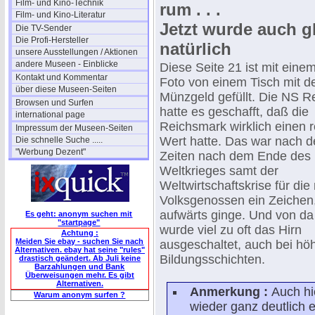
Film- und Kino-Technik
rum . . .
Film- und Kino-Literatur
Jetzt wurde auch g
Die TV-Sender
Die Profi-Hersteller
natürlich
unsere Ausstellungen / Aktionen
andere Museen - Einblicke
Diese Seite 21 ist mit einem
Kontakt und Kommentar
Foto von einem Tisch mit 
über diese Museen-Seiten
Münzgeld gefüllt. Die NS R
Browsen und Surfen
hatte es geschafft, daß die
international page
Reichsmark wirklich einen 
Impressum der Museen-Seiten
Wert hatte. Das war nach d
Die schnelle Suche .....
"Werbung Dezent"
Zeiten nach dem Ende des 
Weltkrieges samt der
Weltwirtschaftskrise für die
Volksgenossen ein Zeichen
aufwärts ginge. Und von da
Es geht: anonym suchen mit
"startpage"
wurde viel zu oft das Hirn
Achtung :
Meiden Sie ebay - suchen Sie nach
ausgeschaltet, auch bei hö
Alternativen. ebay hat seine "rules"
Bildungsschichten.
drastisch geändert. Ab Juli keine
Barzahlungen und Bank
Überweisungen mehr. Es gibt
Alternativen.
Anmerkung :
Auch hie
Warum anonym surfen ?
wieder ganz deutlich e