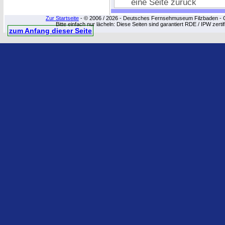
eine Seite zurück
Zur Startseite
- © 2006 / 2026 - Deutsches Fernsehmuseum Filzbaden - Cop
Bitte einfach nur lächeln: Diese Seiten sind garantiert RDE / IPW zert
zum Anfang dieser Seite