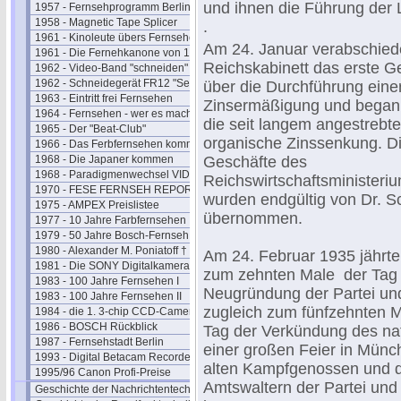
und ihnen die Führung der 
1957 - Fernsehprogramm Berlin
1958 - Magnetic Tape Splicer
.
1961 - Kinoleute übers Fernsehen
Am 24. Januar verabschied
1961 - Die Fernehkanone von 1936
Reichskabinett das erste G
1962 - Video-Band "schneiden"
1962 - Schneidegerät FR12 "Senior"
über die Durchführung eine
1963 - Eintritt frei Fernsehen
Zinsermäßigung und began
1964 - Fernsehen - wer es macht
die seit langem angestrebte
1965 - Der "Beat-Club"
organische Zinssenkung. D
1966 - Das Ferbfernsehen kommt
1968 - Die Japaner kommen
Geschäfte des
1968 - Paradigmenwechsel VIDEO
Reichswirtschaftsministeri
1970 - FESE FERNSEH REPORT
wurden endgültig von Dr. S
1975 - AMPEX Preislistee
übernommen.
1977 - 10 Jahre Farbfernsehen
1979 - 50 Jahre Bosch-Fernseh
1980 - Alexander M. Poniatoff †
Am 24. Februar 1935 jährte
1981 - Die SONY Digitalkamera
zum zehnten Male der Tag
1983 - 100 Jahre Fernsehen I
Neugründung der Partei un
1983 - 100 Jahre Fernsehen II
zugleich zum fünfzehnten M
1984 - die 1. 3-chip CCD-Camera
1986 - BOSCH Rückblick
Tag der Verkündung des nat
1987 - Fernsehstadt Berlin
einer großen Feier in Münc
1993 - Digital Betacam Recorder
alten Kampfgenossen und de
1995/96 Canon Profi-Preise
Amtswaltern der Partei und 
Geschichte der Nachrichtentechnik