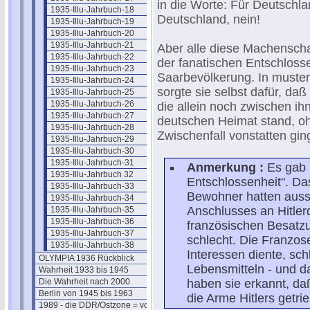
in die Worte: Für Deutschland
1935-Illu-Jahrbuch-18
Deutschland, nein!
1935-Illu-Jahrbuch-19
1935-Illu-Jahrbuch-20
1935-Illu-Jahrbuch-21
Aber alle diese Machenscha
1935-Illu-Jahrbuch-22
der fanatischen Entschloss
1935-Illu-Jahrbuch-23
Saarbevölkerung. In musterg
1935-Illu-Jahrbuch-24
sorgte sie selbst dafür, da
1935-Illu-Jahrbuch-25
1935-Illu-Jahrbuch-26
die allein noch zwischen ih
1935-Illu-Jahrbuch-27
deutschen Heimat stand, o
1935-Illu-Jahrbuch-28
Zwischenfall vonstatten gin
1935-Illu-Jahrbuch-29
1935-Illu-Jahrbuch-30
1935-Illu-Jahrbuch-31
Anmerkung :
Es gab 
1935-Illu-Jahrbuch 32
Entschlossenheit". Da
1935-Illu-Jahrbuch-33
Bewohner hatten aussch
1935-Illu-Jahrbuch-34
Anschlusses an Hitler
1935-Illu-Jahrbuch-35
1935-Illu-Jahrbuch-36
französischen Besatzu
1935-Illu-Jahrbuch-37
schlecht. Die Franzose
1935-Illu-Jahrbuch-38
Interessen diente, sch
OLYMPIA 1936 Rückblick
Lebensmitteln - und d
Wahrheit 1933 bis 1945
Die Wahrheit nach 2000
haben sie erkannt, daß
Berlin von 1945 bis 1963
die Arme Hitlers getri
1989 - die DDR/Ostzone = vorbei