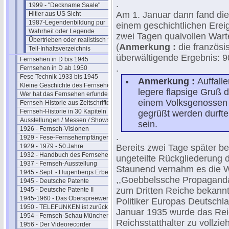
.
1999 - "Deckname Saale"
Am 1. Januar dann fand die
Hitler aus US Sicht
1987-Legendenbildung pur
einem geschichtlichen Erei
Wahrheit oder Legende
zwei Tagen qualvollen Wart
Übertrieben oder realistisch ?
(
Anmerkung :
die französ
Teil-Inhaltsverzeichnis
überwältigende Ergebnis: 9
Fernsehen in D bis 1945
.
Fernsehen in D ab 1950
Fese Technik 1933 bis 1945
Anmerkung :
Auffall
Kleine Geschichte des Fernsehens
legere flapsige Gruß d
Wer hat das Fernsehen erfunden?
einem Volksgenossen e
Fernseh-Historie aus Zeitschriften
Fernseh-Historie in 30 Kapiteln
gegrüßt werden durfte,
Ausstellungen / Messen / Shows
sein.
1926 - Fernseh-Visionen
.
1929 - Fese-Fernsehempfänger
1929 - 1979 - 50 Jahre
Bereits zwei Tage später b
1932 - Handbuch des Fernsehens
ungeteilte Rückgliederung 
1937 - Fernseh-Ausstellung
Staunend vernahm es die We
1945 - Sept. - Hugenbergs Erbe
,,Goebbelssche Propagand
1945 - Deutsche Patente
zum Dritten Reiche bekannt
1945 - Deutsche Patente II
1945-1960 - Das Oberspreewerk
Politiker Europas Deutschl
1950 - TELEFUNKEN ist zurück
Januar 1935 wurde das Reic
1954 - Fernseh-Schau München
Reichsstatthalter zu vollz
1956 - Der Videorecorder