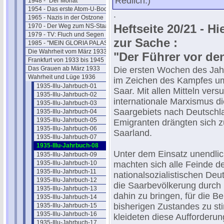
Redlich.)
1948 - "Der Monat"
1954 - Das erste Atom-U-Boot
.
1965 - Nazis in der Ostzone
Heftseite 20/21 - Hi
1970 - Der Weg zum NS-Staat
1979 - TV: Fluch und Segen
zur Sache :
1985 - "MEIN GLORIA PALAST"
Die Wahrheit vom März 1933
"Der Führer vor de
Frankfurt von 1933 bis 1945
Das Grauen ab März 1933
Die ersten Wochen des Jahr
Wahrheit und Lüge 1936
im Zeichen des Kampfes um
1935-Illu-Jahrbuch-01
Saar. Mit allen Mitteln vers
1935-Illu-Jahrbuch-02
internationale Marxismus d
1935-Illu-Jahrbuch-03
Saargebiets nach Deutschla
1935-Illu-Jahrbuch-04
1935-Illu-Jahrbuch-05
Emigranten drängten sich z
1935-Illu-Jahrbuch-06
Saarland.
1935-Illu-Jahrbuch-07
1935-Illu-Jahrbuch-08
Unter dem Einsatz unendlic
1935-Illu-Jahrbuch-09
1935-Illu-Jahrbuch-10
machten sich alle Feinde d
1935-Illu-Jahrbuch-11
nationalsozialistischen Deu
1935-Illu-Jahrbuch-12
die Saarbevölkerung durch 
1935-Illu-Jahrbuch-13
dahin zu bringen, für die B
1935-Illu-Jahrbuch-14
bisherigen Zustandes zu st
1935-Illu-Jahrbuch-15
1935-Illu-Jahrbuch-16
kleideten diese Aufforderu
1935-Illu-Jahrbuch-17