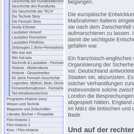
begangen.
Geschichte der Rundfunktechnik
Geschichte des Rundfunks
Die Geschichte der "RCA"
Die europäische Entwicklun
Die Technik Story
Maßnahmen Italiens eingelei
Die Fernseh Story
sie nach dem Zwischenfall 
Große Erfinder
Laudatien Vorwort
aufmarschieren zu lassen. 
Laudatien Fernsehen
damit die wichtigste Entsch
Laudatien Film/Kino
gefallen war.
Zeitzeugen 1 (Kino+Fernsehen)
Wer war wer
Ein französisch-englische
Wer hat was
Nachrufe & Laudatien - Fernsehen
Organisierung der Sicherhe
Historie - Meilensteine
vor. Deutschland antwortet
Historie - Gesammeltes
Staaten sei, abzurüsten. E
60 Jahre Fernseh-Geschichte
solcher Verhandlungen zun
Legenden, Mythen, Idole, Glorie
Firmeninformationen - Fernsehen
insbesondere solche zwisc
Teil-Inhaltsverzeichnis
London die Besprechungen 
Programm-Historie (neu)
abgespielt hätten. England 
Wissen und Technik
im März die britischen und d
Magazine und Zeitschriften
Bade
Literatur, Bücher + Prospekte
Film-Historie 1
Film-Historie 2
Und auf der rechten
Kino- / Film-Historie