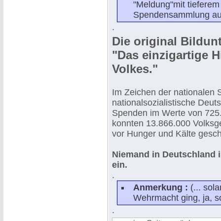
"Meldung"mit tieferem 
Spendensammlung auf 
.
Die original Bildunt
"Das einzigartige 
Volkes."
Im Zeichen der nationalen S
nationalsozialistische Deut
Spenden im Werte von 725.5
konnten 13.866.000 Volksg
vor Hunger und Kälte gesch
Niemand in Deutschland ist
ein.
.
Anmerkung :
(... sol
Wehrmacht ging, ja, so
.