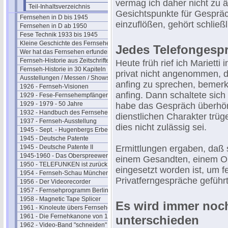
vermag ich daher nicht zu 
Teil-Inhaltsverzeichnis
Gesichtspunkte für Gesprä
Fernsehen in D bis 1945
einzuflößen, gehört schließ
Fernsehen in D ab 1950
Fese Technik 1933 bis 1945
Kleine Geschichte des Fernsehens
Jedes Telefongesp
Wer hat das Fernsehen erfunden?
Fernseh-Historie aus Zeitschriften
Heute früh rief ich Mariett
Fernseh-Historie in 30 Kapiteln
privat nicht angenommen, dah
Ausstellungen / Messen / Shows
anfing zu sprechen, bemerk
1926 - Fernseh-Visionen
anfing. Dann schaltete sich 
1929 - Fese-Fernsehempfänger
1929 - 1979 - 50 Jahre
habe das Gespräch überhört
1932 - Handbuch des Fernsehens
dienstlichen Charakter trü
1937 - Fernseh-Ausstellung
dies nicht zulässig sei.
1945 - Sept. - Hugenbergs Erbe
1945 - Deutsche Patente
1945 - Deutsche Patente II
Ermittlungen ergaben, daß 
1945-1960 - Das Oberspreewerk
einem Gesandten, einem Ob
1950 - TELEFUNKEN ist zurück
eingesetzt worden ist, um 
1954 - Fernseh-Schau München
Privatferngespräche geführ
1956 - Der Videorecorder
1957 - Fernsehprogramm Berlin
1958 - Magnetic Tape Splicer
Es wird immer noc
1961 - Kinoleute übers Fernsehen
1961 - Die Fernehkanone von 1936
unterschieden
1962 - Video-Band "schneiden"