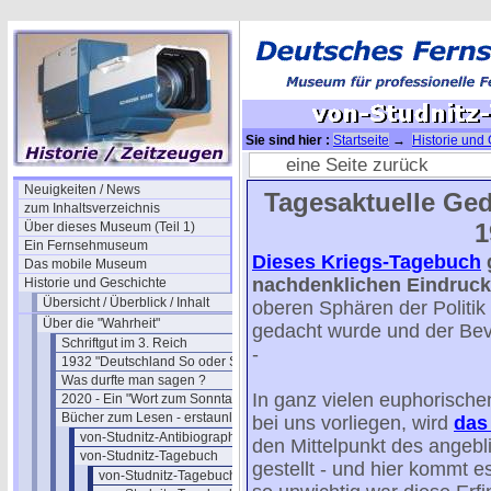
Sie sind hier :
Startseite
→
Historie und
erstaunlich
→
von-Studnitz-Tagebuch
→ v
eine Seite zurück
Neuigkeiten / News
Tagesaktuelle Ge
zum Inhaltsverzeichnis
1
Über dieses Museum (Teil 1)
Ein Fernsehmuseum
Dieses Kriegs-Tagebuch
g
Das mobile Museum
nachdenklichen Eindruck
Historie und Geschichte
Übersicht / Überblick / Inhalt
oberen Sphären der Politik
Über die "Wahrheit"
gedacht wurde und der Bev
Schriftgut im 3. Reich
-
1932 "Deutschland So oder So"
Was durfte man sagen ?
In ganz vielen euphorische
2020 - Ein "Wort zum Sonntag"
Bücher zum Lesen - erstaunlich
bei uns vorliegen, wird
das
von-Studnitz-Antibiographie
den Mittelpunkt des angebl
von-Studnitz-Tagebuch
gestellt - und hier kommt e
von-Studnitz-Tagebuch-02