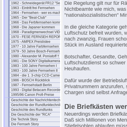
Die Regelung gilt nur für 
1962 - Schneidegerät FR12 "Senior"
1963 - Eintritt frei Fernsehen
Nichtbeamte wie mich, was 
1964 - Fernsehen - wer es macht
"nationalsozialistischen" Min
1965 - Der "Beat-Club"
1966 - Das Ferbfernsehen kommt
In die gleiche Kategorie g
1968 - Die Japaner kommen
1968 - Paradigmenwechsel VIDEO
Luftschutz befreit wurden, 
1970 - FESE FERNSEH REPORT
nach zwanzig, Frauen schon
1975 - AMPEX Preislistee
Stück im Ausland requirierte
1977 - 10 Jahre Farbfernsehen
1979 - 50 Jahre Bosch-Fernseh
Botschafter, Gesandte, Geh
1980 - Alexander M. Poniatoff †
1981 - Die SONY Digitalkamera
Luftschutzdienst so schwer 
1983 - 100 Jahre Fernsehen I
Heuhaufen.
1983 - 100 Jahre Fernsehen II
1984 - die 1. 3-chip CCD-Camera
Dafür wurde der Betriebslufts
1986 - BOSCH Rückblick
1987 - Fernsehstadt Berlin
Privatnummern anzurufen, s
1993 - Digital Betacam Recorder
Chargen sind selbst Anfrag
1995/96 Canon Profi-Preise
Geschichte der Nachrichtentechnik
Die Briefkästen we
Geschichte der Rundfunktechnik
Geschichte des Rundfunks
Neuerdings werden Briefkä
Die Geschichte der "RCA"
Daß sich Millionen von Men
Die Technik Story
Die Fernseh Story
Stiefelsohlen ablaufen müss