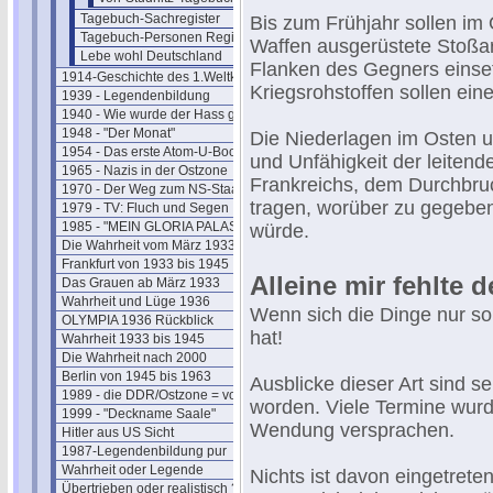
Tagebuch-Sachregister
Bis zum Frühjahr sollen im
Tagebuch-Personen Register
Waffen ausgerüstete Stoßa
Lebe wohl Deutschland
Flanken des Gegners einset
1914-Geschichte des 1.Weltkriegs
Kriegsrohstoffen sollen ein
1939 - Legendenbildung
1940 - Wie wurde der Hass geschürt ?
1948 - "Der Monat"
Die Niederlagen im Osten 
1954 - Das erste Atom-U-Boot
und Unfähigkeit der leiten
1965 - Nazis in der Ostzone
Frankreichs, dem Durchbruc
1970 - Der Weg zum NS-Staat
tragen, worüber zu gegebene
1979 - TV: Fluch und Segen
1985 - "MEIN GLORIA PALAST"
würde.
Die Wahrheit vom März 1933
Frankfurt von 1933 bis 1945
Alleine mir fehlte 
Das Grauen ab März 1933
Wahrheit und Lüge 1936
Wenn sich die Dinge nur so 
OLYMPIA 1936 Rückblick
hat!
Wahrheit 1933 bis 1945
Die Wahrheit nach 2000
Berlin von 1945 bis 1963
Ausblicke dieser Art sind s
1989 - die DDR/Ostzone = vorbei
worden. Viele Termine wurd
1999 - "Deckname Saale"
Wendung versprachen.
Hitler aus US Sicht
1987-Legendenbildung pur
Wahrheit oder Legende
Nichts ist davon eingetrete
Übertrieben oder realistisch ?