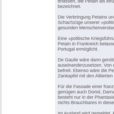
erlassen, die Petain als ein
bezeichnet.
Die Verbringung Petains und
Schachzüge unserer »politi
gesunden Menschenverstand
Eine »politische Kriegsführ
Petain in Frankreich belas
Portugal ermöglicht.
De Gaulle wäre dann genöti
auseinanderzusetzen. Von d
befreit. Ebenso wäre die P
Zankapfel mit den Alliierte
Für die Fassade einer fran
genügen auch Doriot, Darn
besteht nur in der Phantasi
nichts Brauchbares in diese
Im Ausland wird gemeldet, P