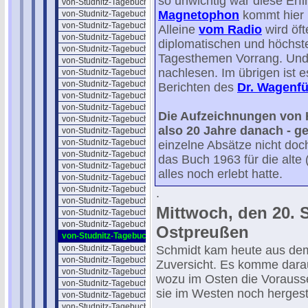
so unwichtig war diese Erf
von-Studnitz-Tagebuch-03
Magnetophon
kommt hier n
von-Studnitz-Tagebuch-04
von-Studnitz-Tagebuch-05
Alleine
vom Radio
wird öft
von-Studnitz-Tagebuch-06
diplomatischen und höchste
von-Studnitz-Tagebuch-07
Tagesthemen Vorrang. Und 
von-Studnitz-Tagebuch-08
nachlesen. Im übrigen ist 
von-Studnitz-Tagebuch-09
von-Studnitz-Tagebuch-10
Berichten des
Dr. Wagenfü
von-Studnitz-Tagebuch-11
von-Studnitz-Tagebuch-12
Die Aufzeichnungen von He
von-Studnitz-Tagebuch-13
also 20 Jahre danach - g
von-Studnitz-Tagebuch-14
von-Studnitz-Tagebuch-15
einzelne Absätze nicht do
von-Studnitz-Tagebuch-16
das Buch 1963 für die alte 
von-Studnitz-Tagebuch-17
alles noch erlebt hatte.
von-Studnitz-Tagebuch-18
von-Studnitz-Tagebuch-19
.
von-Studnitz-Tagebuch-20
Mittwoch, den 20. 
von-Studnitz-Tagebuch-21
von-Studnitz-Tagebuch-22
Ostpreußen
von-Studnitz-Tagebuch-23
von-Studnitz-Tagebuch-24
Schmidt kam heute aus dem
von-Studnitz-Tagebuch-25
Zuversicht. Es komme darau
von-Studnitz-Tagebuch-26
wozu im Osten die Vorauss
von-Studnitz-Tagebuch-27
sie im Westen noch hergest
von-Studnitz-Tagebuch-28
von-Studnitz-Tagebuch-29