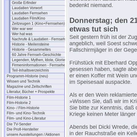
Große Erfinder
bedenkt niemand.
Laudatien Vorwort
Laudatien Fernsehen
Laudatien Film/Kino
Donnerstag; den 21
Zeitzeugen 1 (Kino+Fernsehen)
etwas tut sich
Wer war wer
Wer hat was
Seit gestern früh ist der 
Nachrufe & Laudatien - Fernsehen
angeblich, weil Soest schw
Historie - Meilensteine
Fallschirmjäger in der Ge
Historie - Gesammeltes
60 Jahre Fernseh-Geschichte
Legenden, Mythen, Idole, Glorie
Frühstück mit Eberhard Opp
Firmeninformationen - Fernsehen
gesessen haben, sagte aber
Teil-Inhaltsverzeichnis
er einen Koffer mit Wein un
Programm-Historie (neu)
im Speisesaal auspackte.
Wissen und Technik
Magazine und Zeitschriften
Literatur, Bücher + Prospekte
Als er den Wein reklamierte
Film-Historie 1
»Wissen Sie, daß wir im K
Film-Historie 2
Sie bitte zur Kenntnis, da
Kino- / Film-Historie
Film- und Kino-Technik
Kriege keinen Meter länger 
Film- und Kino-Literatur
Die TV-Sender
Abends bei Dicki Wrede, di
Die Profi-Hersteller
in der Rauchstraße ein Kell
unsere Ausstellungen / Aktionen