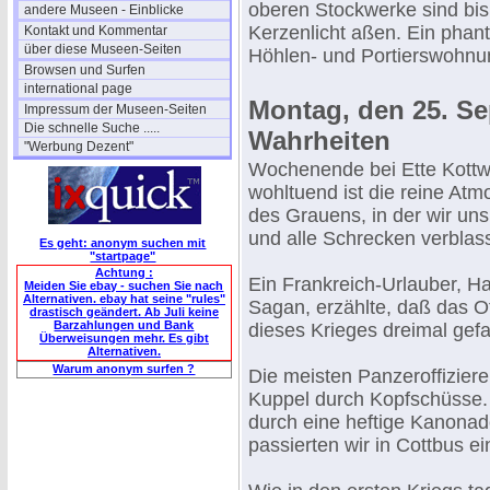
oberen Stockwerke sind bis 
andere Museen - Einblicke
Kerzenlicht aßen. Ein phan
Kontakt und Kommentar
über diese Museen-Seiten
Höhlen- und Portierswohnu
Browsen und Surfen
international page
Montag, den 25. Se
Impressum der Museen-Seiten
Die schnelle Suche .....
Wahrheiten
"Werbung Dezent"
Wochenende bei Ette Kottwi
wohltuend ist die reine At
des Grauens, in der wir uns
und alle Schrecken verblas
Es geht: anonym suchen mit
"startpage"
Achtung :
Ein Frankreich-Urlauber, H
Meiden Sie ebay - suchen Sie nach
Alternativen. ebay hat seine "rules"
Sagan, erzählte, daß das O
drastisch geändert. Ab Juli keine
Barzahlungen und Bank
dieses Krieges dreimal gefal
Überweisungen mehr. Es gibt
Alternativen.
Warum anonym surfen ?
Die meisten Panzeroffizier
Kuppel durch Kopfschüsse. 
durch eine heftige Kanonad
passierten wir in Cottbus ei