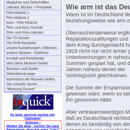
Magazine und Zeitschriften
Wie arm ist das De
Literatur, Bücher + Prospekte
Film-Historie 1
Wann ist im Deutschland der 
Film-Historie 2
beziehungsweise wie arm i
Kino- / Film-Historie
Film- und Kino-Technik
Überraschenderweise ergibt
Film- und Kino-Literatur
Die TV-Sender
Reparationszahlungen und tr
Die Profi-Hersteller
dem Krieg durchgemacht hat
unsere Ausstellungen / Aktionen
1918 nicht nur nicht ärmer 
andere Museen - Einblicke
Unterbrechungen in nahezu 
Kontakt und Kommentar
Summen gespart hat, und d
über diese Museen-Seiten
Jahren nahezu denen der
Browsen und Surfen
international page
Vorkriegszeit gleichkamen.
Impressum der Museen-Seiten
Die schnelle Suche .....
Die Summe der Ersparnisse w
"Werbung Dezent"
gewesen wäre, wenn es kei
ihn gewonnen hätte.
Aber vertrauenswürdiges Ma
Es geht: anonym suchen mit
daß es Deutschland nichtsde
"startpage"
Achtung :
denen es beständig von de
Meiden Sie ebay - suchen Sie nach
Alternativen. ebay hat seine "rules"