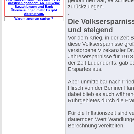
genommen war, verschieden
drastisch geändert. Ab Juli keine
zurückzulegen.
Barzahlungen und Bank
Überweisungen mehr. Es gibt
.
Alternativen.
Warum anonym surfen ?
Die Volksersparnis
und steigend
Vor dem Krieg, in der Zeit
diese Volksersparnisse gro
verstorbene Vizekanzler Dr. 
Jahresersparnisse für 1913 
der Zeit Ludendorffs, gab e
Erspartes aus.
Aber unmittelbar nach Frie
Hirsch von der Berliner Han
dabei blieb es auch während
Ruhrgebietes durch die Fra
Für die Inflationszeit sind v
dauernden Wert-Wandlungen
Berechnung vereitelten.