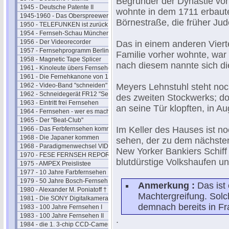
Begründer der Dynastie von
1945 - Deutsche Patente II
wohnte in dem 1711 erbaut
1945-1960 - Das Oberspreewerk
Börnestraße, die früher Ju
1950 - TELEFUNKEN ist zurück
1954 - Fernseh-Schau München
1956 - Der Videorecorder
Das in einem anderen Viert
1957 - Fernsehprogramm Berlin
Familie vorher wohnte, war 
1958 - Magnetic Tape Splicer
nach diesem nannte sich di
1961 - Kinoleute übers Fernsehen
1961 - Die Fernehkanone von 1936
1962 - Video-Band "schneiden"
Meyers Lehnstuhl steht noc
1962 - Schneidegerät FR12 "Senior"
des zweiten Stockwerks; dor
1963 - Eintritt frei Fernsehen
an seine Tür klopften, in 
1964 - Fernsehen - wer es macht
1965 - Der "Beat-Club"
Im Keller des Hauses ist n
1966 - Das Ferbfernsehen kommt
1968 - Die Japaner kommen
sehen, der zu dem nächsten
1968 - Paradigmenwechsel VIDEO
New Yorker Bankiers Schiff
1970 - FESE FERNSEH REPORT
blutdürstige Volkshaufen u
1975 - AMPEX Preislistee
1977 - 10 Jahre Farbfernsehen
1979 - 50 Jahre Bosch-Fernseh
Anmerkung :
Das ist
1980 - Alexander M. Poniatoff †
Machtergreifung. Sol
1981 - Die SONY Digitalkamera
demnach bereits in Fr
1983 - 100 Jahre Fernsehen I
1983 - 100 Jahre Fernsehen II
.
1984 - die 1. 3-chip CCD-Camera