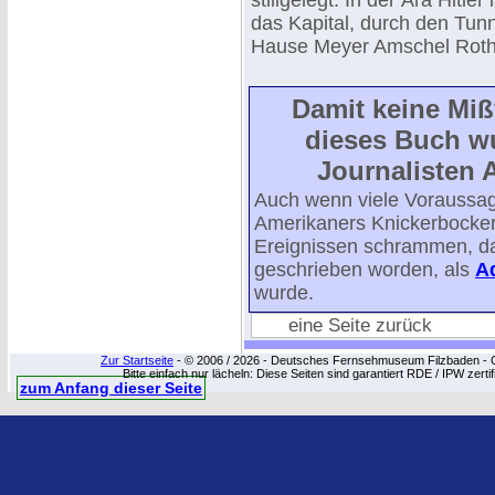
stillgelegt. In der Ära Hitle
das Kapital, durch den Tunn
Hause Meyer Amschel Roth
Damit keine Mi
dieses Buch w
Journalisten 
Auch wenn viele Voraussa
Amerikaners Knickerbocker 
Ereignissen schrammen, da
geschrieben worden, als
Ad
wurde.
eine Seite zurück
Zur Startseite
- © 2006 / 2026 - Deutsches Fernsehmuseum Filzbaden - Cop
Bitte einfach nur lächeln: Diese Seiten sind garantiert RDE / IPW zert
zum Anfang dieser Seite