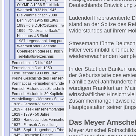
Deutschlands Entwicklung 
OLYMPIA 1936 Rückblick
Wahrheit 1933 bis 1945
Die Wahrheit nach 2000
Ludendorff repräsentierte 
Berlin von 1945 bis 1963
stand an der Spitze des Rei
1989 - die DDR/Ostzone = vorbei
Widerstandes auf ihrem Hö
1999 - "Deckname Saale"
Hitler aus US Sicht
1987-Legendenbildung pur
Stresemann führte Deutschla
Wahrheit oder Legende
Hitler versinnbildlicht heu
Übertrieben oder realistisch ?
wiedererwachenden kämpfer
Teil-Inhaltsverzeichnis
Fernsehen in D bis 1945
Fernsehen in D ab 1950
In der Stadt der Banken un
Fese Technik 1933 bis 1945
der Geburtsstätte des erste
Kleine Geschichte des Fernsehens
Familie zwei Jahrhunderte h
Wer hat das Fernsehen erfunden?
würdigen Frankfurt am Main
Fernseh-Historie aus Zeitschriften
wirtschaftlicher Hinsicht v
Fernseh-Historie in 30 Kapiteln
Ausstellungen / Messen / Shows
Zusammenhängen zwischen
1926 - Fernseh-Visionen
Hauptgestalten seiner jüng
1929 - Fese-Fernsehempfänger
.
1929 - 1979 - 50 Jahre
1932 - Handbuch des Fernsehens
Das Meyer Amschel 
1937 - Fernseh-Ausstellung
Meyer Amschel Rothschilds 
1945 - Sept. - Hugenbergs Erbe
1945 - Deutsche Patente