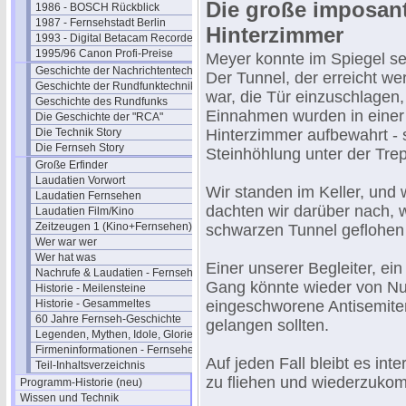
Die große imposant
1986 - BOSCH Rückblick
1987 - Fernsehstadt Berlin
Hinterzimmer
1993 - Digital Betacam Recorder
1995/96 Canon Profi-Preise
Meyer konnte im Spiegel se
Geschichte der Nachrichtentechnik
Der Tunnel, der erreicht w
Geschichte der Rundfunktechnik
war, die Tür einzuschlagen,
Geschichte des Rundfunks
Einnahmen wurden in einer
Die Geschichte der "RCA"
Die Technik Story
Hinterzimmer aufbewahrt - s
Die Fernseh Story
Steinhöhlung unter der Tre
Große Erfinder
Laudatien Vorwort
Wir standen im Keller, und 
Laudatien Fernsehen
dachten wir darüber nach, w
Laudatien Film/Kino
Zeitzeugen 1 (Kino+Fernsehen)
schwarzen Tunnel geflohen
Wer war wer
Wer hat was
Einer unserer Begleiter, ei
Nachrufe & Laudatien - Fernsehen
Gang könnte wieder von Nut
Historie - Meilensteine
Historie - Gesammeltes
eingeschworene Antisemiten,
60 Jahre Fernseh-Geschichte
gelangen sollten.
Legenden, Mythen, Idole, Glorie
Firmeninformationen - Fernsehen
Auf jeden Fall bleibt es int
Teil-Inhaltsverzeichnis
zu fliehen und wiederzuko
Programm-Historie (neu)
Wissen und Technik