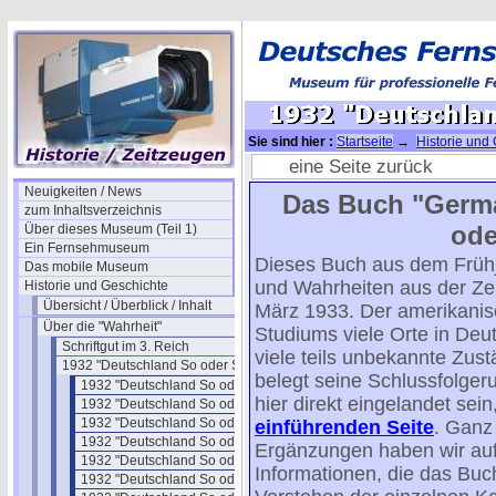
Sie sind hier :
Startseite
→
Historie und
So"
→ 1932 "Deutschland So oder So" 12
eine Seite zurück
Neuigkeiten / News
Das Buch "Germa
zum Inhaltsverzeichnis
ode
Über dieses Museum (Teil 1)
Ein Fernsehmuseum
Dieses Buch aus dem Frühja
Das mobile Museum
und Wahrheiten aus der Zei
Historie und Geschichte
Übersicht / Überblick / Inhalt
März 1933. Der amerikanisc
Über die "Wahrheit"
Studiums viele Orte in De
Schriftgut im 3. Reich
viele teils unbekannte Zus
1932 "Deutschland So oder So"
belegt seine Schlussfolgeru
1932 "Deutschland So oder So"
hier direkt eingelandet sei
1932 "Deutschland So oder So" 01
1932 "Deutschland So oder So" 02
einführenden Seite
. Ganz
1932 "Deutschland So oder So" 03
Ergänzungen haben wir au
1932 "Deutschland So oder So" 04
Informationen, die das Buch
1932 "Deutschland So oder So" 05