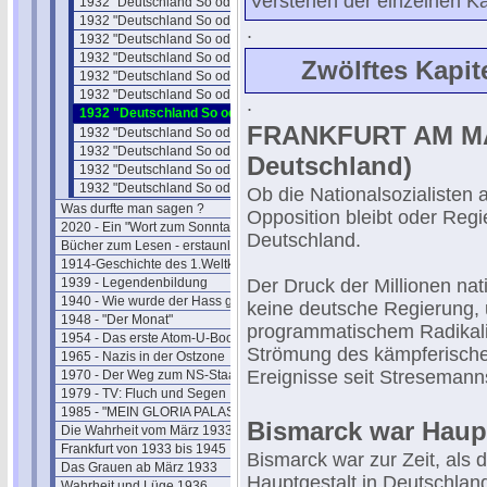
Verstehen der einzelnen Kap
1932 "Deutschland So oder So" 06
1932 "Deutschland So oder So" 07
.
1932 "Deutschland So oder So" 08
1932 "Deutschland So oder So" 09
Zwölftes Kapi
1932 "Deutschland So oder So" 10
1932 "Deutschland So oder So" 11
.
1932 "Deutschland So oder So" 12
FRANKFURT AM MAIN 
1932 "Deutschland So oder So" 13
1932 "Deutschland So oder So" 14
Deutschland)
1932 "Deutschland So oder So" 15
1932 "Deutschland So oder So" 16
Ob die Nationalsozialisten 
Was durfte man sagen ?
Opposition bleibt oder Regier
2020 - Ein "Wort zum Sonntag"
Deutschland.
Bücher zum Lesen - erstaunlich
1914-Geschichte des 1.Weltkriegs
1939 - Legendenbildung
Der Druck der Millionen nati
1940 - Wie wurde der Hass geschürt ?
keine deutsche Regierung, u
1948 - "Der Monat"
programmatischem Radikali
1954 - Das erste Atom-U-Boot
Strömung des kämpferische
1965 - Nazis in der Ostzone
Ereignisse seit Stresemann
1970 - Der Weg zum NS-Staat
1979 - TV: Fluch und Segen
1985 - "MEIN GLORIA PALAST"
Bismarck war Haupt
Die Wahrheit vom März 1933
Frankfurt von 1933 bis 1945
Bismarck war zur Zeit, als 
Das Grauen ab März 1933
Hauptgestalt in Deutschlan
Wahrheit und Lüge 1936