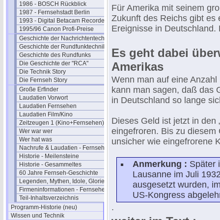
1986 - BOSCH Rückblick
Für Amerika mit seinem groß
1987 - Fernsehstadt Berlin
Zukunft des Reichs gibt es 
1993 - Digital Betacam Recorder
Ereignisse in Deutschland. 
1995/96 Canon Profi-Preise
Geschichte der Nachrichtentechnik
Geschichte der Rundfunktechnik
Es geht dabei übe
Geschichte des Rundfunks
Die Geschichte der "RCA"
Amerikas
Die Technik Story
Wenn man auf eine Anzahl 
Die Fernseh Story
kann man sagen, daß das G
Große Erfinder
Laudatien Vorwort
in Deutschland so lange sich
Laudatien Fernsehen
Laudatien Film/Kino
Dieses Geld ist jetzt in den
Zeitzeugen 1 (Kino+Fernsehen)
eingefroren. Bis zu diesem 
Wer war wer
Wer hat was
unsicher wie eingefrorene Kr
Nachrufe & Laudatien - Fernsehen
Historie - Meilensteine
Anmerkung :
Später 
Historie - Gesammeltes
60 Jahre Fernseh-Geschichte
Lausanne im Juli 1932
Legenden, Mythen, Idole, Glorie
ausgesetzt wurden, i
Firmeninformationen - Fernsehen
US-Kongress abgeleh
Teil-Inhaltsverzeichnis
.
Programm-Historie (neu)
Wissen und Technik