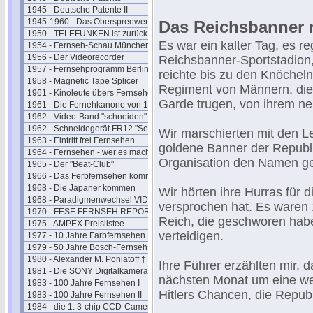
1945 - Deutsche Patente II
1945-1960 - Das Oberspreewerk
Das Reichsbanner 
1950 - TELEFUNKEN ist zurück
Es war ein kalter Tag, es r
1954 - Fernseh-Schau München
1956 - Der Videorecorder
Reichsbanner-Sportstadion,
1957 - Fernsehprogramm Berlin
reichte bis zu den Knöchel
1958 - Magnetic Tape Splicer
Regiment von Männern, die
1961 - Kinoleute übers Fernsehen
Garde trugen, von ihrem ne
1961 - Die Fernehkanone von 1936
1962 - Video-Band "schneiden"
1962 - Schneidegerät FR12 "Senior"
Wir marschierten mit den Le
1963 - Eintritt frei Fernsehen
goldene Banner der Republik
1964 - Fernsehen - wer es macht
Organisation den Namen g
1965 - Der "Beat-Club"
1966 - Das Ferbfernsehen kommt
1968 - Die Japaner kommen
Wir hörten ihre Hurras für d
1968 - Paradigmenwechsel VIDEO
versprochen hat. Es waren
1970 - FESE FERNSEH REPORT
Reich, die geschworen habe
1975 - AMPEX Preislistee
verteidigen.
1977 - 10 Jahre Farbfernsehen
1979 - 50 Jahre Bosch-Fernseh
1980 - Alexander M. Poniatoff †
Ihre Führer erzählten mir, 
1981 - Die SONY Digitalkamera
nächsten Monat um eine wei
1983 - 100 Jahre Fernsehen I
Hitlers Chancen, die Republ
1983 - 100 Jahre Fernsehen II
1984 - die 1. 3-chip CCD-Camera