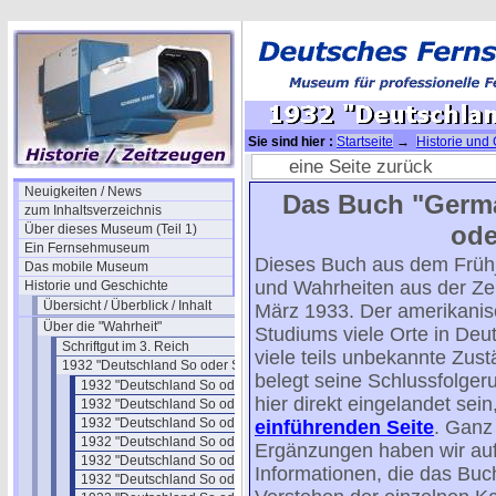
Sie sind hier :
Startseite
→
Historie und
So"
→ 1932 "Deutschland So oder So" 09
eine Seite zurück
Neuigkeiten / News
Das Buch "Germa
zum Inhaltsverzeichnis
ode
Über dieses Museum (Teil 1)
Ein Fernsehmuseum
Dieses Buch aus dem Frühja
Das mobile Museum
und Wahrheiten aus der Zei
Historie und Geschichte
Übersicht / Überblick / Inhalt
März 1933. Der amerikanisc
Über die "Wahrheit"
Studiums viele Orte in De
Schriftgut im 3. Reich
viele teils unbekannte Zus
1932 "Deutschland So oder So"
belegt seine Schlussfolgeru
1932 "Deutschland So oder So"
hier direkt eingelandet sei
1932 "Deutschland So oder So" 01
1932 "Deutschland So oder So" 02
einführenden Seite
. Ganz
1932 "Deutschland So oder So" 03
Ergänzungen haben wir au
1932 "Deutschland So oder So" 04
Informationen, die das Buch
1932 "Deutschland So oder So" 05