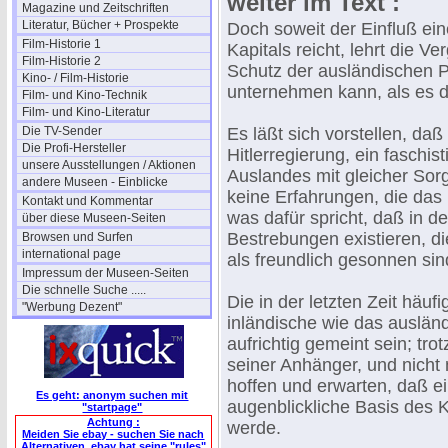
weiter im Text :
Magazine und Zeitschriften
Literatur, Bücher + Prospekte
Doch soweit der Einfluß ein
Film-Historie 1
Kapitals reicht, lehrt die 
Film-Historie 2
Schutz der ausländischen P
Kino- / Film-Historie
unternehmen kann, als es d
Film- und Kino-Technik
Film- und Kino-Literatur
Die TV-Sender
Es läßt sich vorstellen, da
Die Profi-Hersteller
Hitlerregierung, ein faschi
unsere Ausstellungen / Aktionen
Auslandes mit gleicher Sorg
andere Museen - Einblicke
keine Erfahrungen, die das 
Kontakt und Kommentar
was dafür spricht, daß in d
über diese Museen-Seiten
Bestrebungen existieren, d
Browsen und Surfen
international page
als freundlich gesonnen sin
Impressum der Museen-Seiten
Die schnelle Suche .....
Die in der letzten Zeit häuf
"Werbung Dezent"
inländische wie das auslän
aufrichtig gemeint sein; tro
seiner Anhänger, und nicht 
hoffen und erwarten, daß ei
Es geht: anonym suchen mit
augenblickliche Basis des K
"startpage"
Achtung :
werde.
Meiden Sie ebay - suchen Sie nach
Alternativen. ebay hat seine "rules"