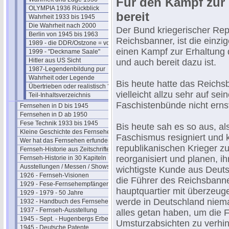
Für den Kampf zur 
OLYMPIA 1936 Rückblick
bereit
Wahrheit 1933 bis 1945
Die Wahrheit nach 2000
Der Bund kriegerischer Rep
Berlin von 1945 bis 1963
Reichsbanner, ist die einzig
1989 - die DDR/Ostzone = vorbei
einen Kampf zur Erhaltung 
1999 - "Deckname Saale"
Hitler aus US Sicht
und auch bereit dazu ist.
1987-Legendenbildung pur
Wahrheit oder Legende
Bis heute hatte das Reichsb
Übertrieben oder realistisch ?
vielleicht allzu sehr auf se
Teil-Inhaltsverzeichnis
Faschistenbünde nicht ern
Fernsehen in D bis 1945
Fernsehen in D ab 1950
Fese Technik 1933 bis 1945
Bis heute sah es so aus, a
Kleine Geschichte des Fernsehens
Faschismus resigniert und 
Wer hat das Fernsehen erfunden?
republikanischen Krieger z
Fernseh-Historie aus Zeitschriften
reorganisiert und planen, i
Fernseh-Historie in 30 Kapiteln
Ausstellungen / Messen / Shows
wichtigste Kunde aus Deuts
1926 - Fernseh-Visionen
die Führer des Reichsbanne
1929 - Fese-Fernsehempfänger
hauptquartier mit überzeug
1929 - 1979 - 50 Jahre
werde in Deutschland niema
1932 - Handbuch des Fernsehens
1937 - Fernseh-Ausstellung
alles getan haben, um die F
1945 - Sept. - Hugenbergs Erbe
Umsturzabsichten zu verhin
1945 - Deutsche Patente