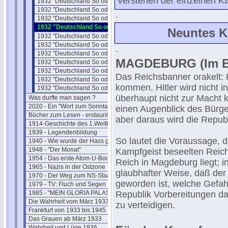
Verstehen der einzelnen Kap
1932 "Deutschland So oder So" 06
1932 "Deutschland So oder So" 07
.
1932 "Deutschland So oder So" 08
1932 "Deutschland So oder So" 09
Neuntes 
1932 "Deutschland So oder So" 10
1932 "Deutschland So oder So" 11
.
1932 "Deutschland So oder So" 12
MAGDEBURG (Im Ba
1932 "Deutschland So oder So" 13
1932 "Deutschland So oder So" 14
Das Reichsbanner orakelt: H
1932 "Deutschland So oder So" 15
kommen. Hitler wird nicht 
1932 "Deutschland So oder So" 16
überhaupt nicht zur Macht 
Was durfte man sagen ?
2020 - Ein "Wort zum Sonntag"
einen Augenblick des Bürger
Bücher zum Lesen - erstaunlich
aber daraus wird die Republ
1914-Geschichte des 1.Weltkriegs
1939 - Legendenbildung
So lautet die Voraussage, d
1940 - Wie wurde der Hass geschürt ?
1948 - "Der Monat"
Kampfgeist beseelten Reich
1954 - Das erste Atom-U-Boot
Reich in Magdeburg liegt; i
1965 - Nazis in der Ostzone
glaubhafter Weise, daß der
1970 - Der Weg zum NS-Staat
geworden ist, welche Gefah
1979 - TV: Fluch und Segen
1985 - "MEIN GLORIA PALAST"
Republik Vorbereitungen daz
Die Wahrheit vom März 1933
zu verteidigen.
Frankfurt von 1933 bis 1945
Das Grauen ab März 1933
Wahrheit und Lüge 1936