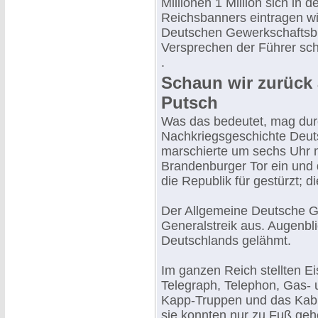
Millionen 1 Million sich in d
Reichsbanners eintragen wi
Deutschen Gewerkschaftsbu
Versprechen der Führer sch
.
Schaun wir zurück 
Putsch
Was das bedeutet, mag durc
Nachkriegsgeschichte Deut
marschierte um sechs Uhr 
Brandenburger Tor ein und 
die Republik für gestürzt; 
Der Allgemeine Deutsche G
Generalstreik aus. Augenbl
Deutschlands gelähmt.
Im ganzen Reich stellten 
Telegraph, Telephon, Gas- u
Kapp-Truppen und das Kabin
sie konnten nur zu Fuß geh