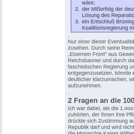
wäre;
der Mißerfolg der de
Lösung des Reparatio
ein Entschluß Brünin
Koalitionsregierung mi
.
Nur einer dieser Eventualit
zusehen. Durch seine Reorg
„Eisernen Front" aus Gewe
Reichsbanner und durch da
faschistischen Regierung u
entgegenzusetzen, könnte 
deutlicher klarzumachen, wi
aufzunehmen.
.
2 Fragen an die 100
Ich war dabei, als die 1.oo
zuhörten, der ihnen ihre Pfl
drückte sich Zustimmung au
Republik darf und wird nic
die Monarchie Kaiser Wilhe