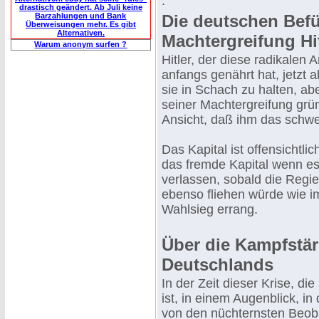
.
drastisch geändert. Ab Juli keine
Barzahlungen und Bank
Die deutschen Befü
Überweisungen mehr. Es gibt
Alternativen.
Machtergreifung Hi
Warum anonym surfen ?
Hitler, der diese radikalen
anfangs genährt hat, jetzt ab
sie in Schach zu halten, ab
seiner Machtergreifung grün
Ansicht, daß ihm das schwer
Das Kapital ist offensichtli
das fremde Kapital wenn es
verlassen, sobald die Regier
ebenso fliehen würde wie im
Wahlsieg errang.
Über die Kampfstär
Deutschlands
In der Zeit dieser Krise, die
ist, in einem Augenblick, i
von den nüchternsten Beobac