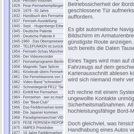
1926 - Fernseh-Visionen
Betriebssicherheit der Bord
1929 - Fese-Fernsehempfänger
geschlossene Tür aufmerk
1929 - 1979 - 50 Jahre
1932 - Handbuch des Fernsehens
auffordern.
1937 - Fernseh-Ausstellung
1945 - Sept. - Hugenbergs Erbe
Es gibt automatische Naviga
1945 - Deutsche Patente
Bildschirm im Armaturenbre
1945 - Deutsche Patente II
günstigste Route anzeigen.
1945-1960 - Das Oberspreewerk
1950 - TELEFUNKEN ist zurück
sich bereits die Daten Tau
1954 - Fernseh-Schau München
1956 - Der Videorecorder
Eines Tages wird man auf de
1957 - Fernsehprogramm Berlin
Fahrzeugs auf dem geschw
1958 - Magnetic Tape Splicer
1961 - Kinoleute übers Fernsehen
Kartenausschnitt ablesen k
1961 - Die Fernehkanone von 1936
wird sich niemand mehr ver
1962 - Video-Band "schneiden"
1962 - Schneidegerät FR12 "Senior"
Ich rechne mit einem Syste
1963 - Eintritt frei Fernsehen
1964 - Fernsehen - wer es macht
ungewollte Kontakte unmögl
1965 - Der "Beat-Club"
Sicherheitsmaßnahmen. All 
1966 - Das Ferbfernsehen kommt
hochleistungsfähige Bord-M
1968 - Die Japaner kommen
1968 - Paradigmenwechsel VIDEO
1970 - FESE FERNSEH REPORT
Doch gleichviel, was hinsic
1975 - AMPEX Preislistee
Handhabung eines Autos ve
1977 - 10 Jahre Farbfernsehen