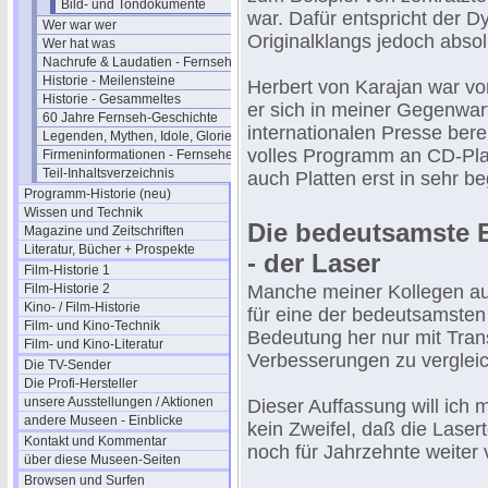
Bild- und Tondokumente
war. Dafür entspricht der 
Wer war wer
Originalklangs jedoch absol
Wer hat was
Nachrufe & Laudatien - Fernsehen
Historie - Meilensteine
Herbert von Karajan war vo
Historie - Gesammeltes
er sich in meiner Gegenwart
60 Jahre Fernseh-Geschichte
internationalen Presse bere
Legenden, Mythen, Idole, Glorie
volles Programm an CD-Pla
Firmeninformationen - Fernsehen
Teil-Inhaltsverzeichnis
auch Platten erst in sehr b
Programm-Historie (neu)
Wissen und Technik
Die bedeutsamste 
Magazine und Zeitschriften
Literatur, Bücher + Prospekte
- der Laser
Film-Historie 1
Film-Historie 2
Manche meiner Kollegen aus
Kino- / Film-Historie
für eine der bedeutsamsten
Film- und Kino-Technik
Bedeutung her nur mit Tran
Film- und Kino-Literatur
Verbesserungen zu verglei
Die TV-Sender
Die Profi-Hersteller
unsere Ausstellungen / Aktionen
Dieser Auffassung will ich 
andere Museen - Einblicke
kein Zweifel, daß die Lase
Kontakt und Kommentar
noch für Jahrzehnte weiter 
über diese Museen-Seiten
Browsen und Surfen