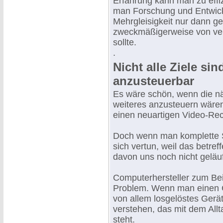
Erfahrung kann man zu effi
man Forschung und Entwick
Mehrgleisigkeit nur dann ge
zweckmäßigerweise von ver
sollte.
.
Nicht alle Ziele si
anzusteuerbar
Es wäre schön, wenn die nä
weiteres anzusteuern wäre
einen neuartigen Video-Rec
Doch wenn man komplette S
sich vertun, weil das betre
davon uns noch nicht geläufi
Computerhersteller zum Bei
Problem. Wenn man einen Co
von allem losgelöstes Gerä
verstehen, das mit dem All
steht.