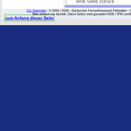
eine Seite zurück
Zur Startseite
- © 2006 / 2026 - Deutsches Fernsehmuseum Filzbaden - Cop
Bitte einfach nur lächeln: Diese Seiten sind garantiert RDE / IPW zert
zum Anfang dieser Seite