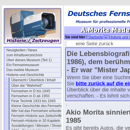
Sie sind hier :
Startseite
→
Historie und
(SONY)
→ A.Morita Made in Japan - 25
eine Seite zurück
Neuigkeiten / News
Die Lebensbiografi
zum Inhaltsverzeichnis
1986), dem berüh
Über dieses Museum (Teil 1)
Ein Fernsehmuseum
- Er war "Mister Ja
Das mobile Museum
Historie und Geschichte
Wenn Sie über eine Suchma
Übersicht / Überblick / Inhalt
Sie
bitte zurück auf die e
Über die "Wahrheit"
Überblick über die Inhalt
Fernsehen in D bis 1945
verschaffen. - Es lohnt sich
Fernsehen in D ab 1950
Fese Technik 1933 bis 1945
.
Kleine Geschichte des Fernsehens
Akio Morita sinnier
Wer hat das Fernsehen erfunden?
Fernseh-Historie aus Zeitschriften
1985
Fernseh-Historie in 30 Kapiteln
Ausstellungen / Messen / Shows
Es gibt bereits Autos, die 