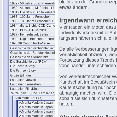
bleibt - an der Grundkonzep
1979 - 50 Jahre Bosch-Fernseh
etwas ändern.
1980 - Alexander M. Poniatoff †
.
1981 - Die SONY Digitalkamera
1983 - 100 Jahre Fernsehen I
Irgendwann erreic
1983 - 100 Jahre Fernsehen II
1984 - die 1. 3-chip CCD-Camera
Vier Räder, ein Motor, daz
1986 - BOSCH Rückblick
Individualverkehrsmittel Au
1987 - Fernsehstadt Berlin
langsam nähern sich alle H
1993 - Digital Betacam Recorder
1995/96 Canon Profi-Preise
Geschichte der Nachrichtentechnik
Da alle Verbesserungen irg
Geschichte der Rundfunktechnik
Verläßlichkeit abzielen, wer
Geschichte des Rundfunks
Fortsetzung dieses Trends
Die Geschichte der "RCA"
voneinander unterscheiden
Die Technik Story
Die Fernseh Story
Große Erfinder
Von verkaufstechnischer W
Laudatien Vorwort
Kundschaft im Bewußtsein g
Laudatien Fernsehen
Kaufentscheidung nur noch v
Laudatien Film/Kino
abhängig machen wird. Die
Zeitzeugen 1 (Kino+Fernsehen)
sobald sie sich durchsetzen
Akio Morita (SONY)
A.Morita Made in Japan - 01
halten.
A.Morita Made in Japan - 02
.
A.Morita Made in Japan - 03
Als ich damals Autof
A.Morita Made in Japan - 04