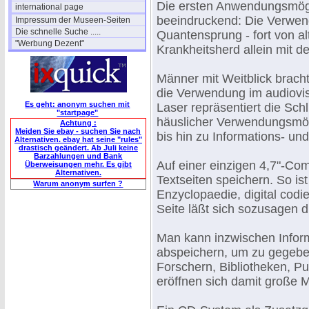
Die ersten Anwendungsmögli
international page
beeindruckend: Die Verwend
Impressum der Museen-Seiten
Die schnelle Suche .....
Quantensprung - fort von al
"Werbung Dezent"
Krankheitsherd allein mit d
Männer mit Weitblick brac
die Verwendung im audiovisu
Es geht: anonym suchen mit
Laser repräsentiert die Sch
"startpage"
häuslicher Verwendungsmög
Achtung :
Meiden Sie ebay - suchen Sie nach
bis hin zu Informations- u
Alternativen. ebay hat seine "rules"
drastisch geändert. Ab Juli keine
Barzahlungen und Bank
Auf einer einzigen 4,7"-Co
Überweisungen mehr. Es gibt
Alternativen.
Textseiten speichern. So ist
Warum anonym surfen ?
Enzyclopaedie, digital codie
Seite läßt sich sozusagen 
Man kann inzwischen Inform
abspeichern, um zu gegeben
Forschern, Bibliotheken, P
eröffnen sich damit große M