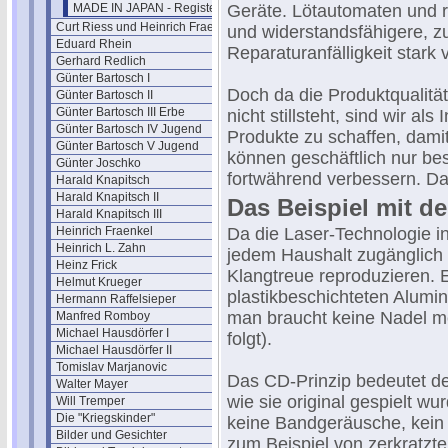
MADE IN JAPAN - Register
Geräte. Lötautomaten und ra
Curt Riess und Heinrich Fraenkel
und widerstandsfähigere, zu
Eduard Rhein
Reparaturanfälligkeit stark 
Gerhard Redlich
Günter Bartosch I
Doch da die Produktqualität
Günter Bartosch II
Günter Bartosch III Erbe
nicht stillsteht, sind wir a
Günter Bartosch IV Jugend
Produkte zu schaffen, damit
Günter Bartosch V Jugend
können geschäftlich nur be
Günter Joschko
fortwährend verbessern. Da
Harald Knapitsch
Harald Knapitsch II
Das Beispiel mit d
Harald Knapitsch III
Heinrich Fraenkel
Da die Laser-Technologie 
Heinrich L. Zahn
jedem Haushalt zugänglich i
Heinz Frick
Klangtreue reproduzieren. Ei
Helmut Krueger
plastikbeschichteten Alumin
Hermann Raffelsieper
man braucht keine Nadel me
Manfred Romboy
Michael Hausdörfer I
folgt).
Michael Hausdörfer II
Tomislav Marjanovic
Das CD-Prinzip bedeutet de
Walter Mayer
wie sie original gespielt wu
Will Tremper
Die "Kriegskinder"
keine Bandgeräusche, kein
Bilder und Gesichter
zum Beispiel von zerkratzt