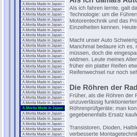
A.Morita Made in Japan - 05
Als ich fahren lernte, galt 
A.Morita Made in Japan - 06
Technologie: um die Führer
A.Morita Made in Japan - 07
A.Morita Made in Japan - 08
Motorentechnik und das Prin
A.Morita Made in Japan - 09
Einzelheiten kennen. Heute 
A.Morita Made in Japan - 10
A.Morita Made in Japan - 11
Macht unser Auto Schwieri
A.Morita Made in Japan - 12
A.Morita Made in Japan - 13
Manchmal bedaure ich es, 
A.Morita Made in Japan - 14
müssen, doch die eingespar
A.Morita Made in Japan - 15
widmen. Leute meines Alter
A.Morita Made in Japan - 16
früher ein platter Reifen etw
A.Morita Made in Japan - 17
Reifenwechsel nur noch sehr
A.Morita Made in Japan - 18
A.Morita Made in Japan - 19
A.Morita Made in Japan - 20
Die Röhren der Radi
A.Morita Made in Japan - 21
A.Morita Made in Japan - 22
Früher, als die Röhren der
A.Morita Made in Japan - 23
unzuverlässig funktionierte
A.Morita Made in Japan - 24
Röhrenprüfgeräte; man kon
A.Morita Made in Japan - 25
A.Morita Made in Japan - 26
gegebenenfalls Ersatz kauf
A.Morita Made in Japan - 27
A.Morita Made in Japan - 28
Transistoren, Dioden, Halble
A.Morita Made in Japan - 29
verbesserte Montagetechnik
A.Morita Made in Japan - 25