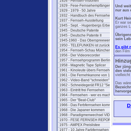
1926 - Fernseh-Visionen
1929 - Fese-Fernsehempfänger
Und weit
nur aus 
1929 - 1979 - 50 Jahre
1932 - Handbuch des Fernsehens
Kurt Hei
1937 - Fernseh-Ausstellung
Er war se
1945 - Sept. - Hugenbergs Erbe
ganzes L
1945 - Deutsche Patente
Übrigen
1945 - Deutsche Patente II
sein Leb
1945-1960 - Das Oberspreewerk
1950 - TELEFUNKEN ist zurück
Es gibt 
1954 - Fernseh-Schau München
den Film
1956 - Der Videorecorder
Hinzu
1957 - Fernsehprogramm Berlin
1958 - Magnetic Tape Splicer
Der jüng
1961 - Kinoleute übers Fernsehen
den viel
vielleich
1961 - Die Fernehkanone von 1936
1962 - Video-Band "schneiden"
Das wäre
1962 - Schneidegerät FR12 "Senior"
Bezeichn
1963 - Eintritt frei Fernsehen
hervorg
1964 - Fernsehen - wer es macht
.
1965 - Der "Beat-Club"
D
1966 - Das Ferbfernsehen kommt
1968 - Die Japaner kommen
1968 - Paradigmenwechsel VIDEO
.
1970 - FESE FERNSEH REPORT
1975 - AMPEX Preislistee
1977 - 10 Jahre Farbfernsehen