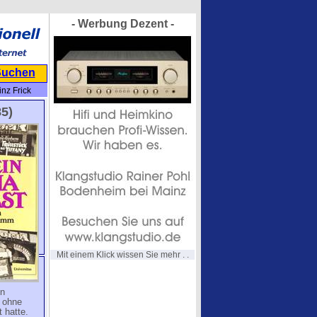
- Werbung Dezent -
Suchen
nz Frick
85)
Mit einem Klick wissen Sie mehr . .
en
v ohne
t hatte.