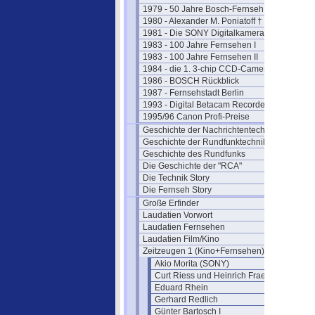
1979 - 50 Jahre Bosch-Fernseh
1980 - Alexander M. Poniatoff †
1981 - Die SONY Digitalkamera
1983 - 100 Jahre Fernsehen I
1983 - 100 Jahre Fernsehen II
1984 - die 1. 3-chip CCD-Camera
1986 - BOSCH Rückblick
1987 - Fernsehstadt Berlin
1993 - Digital Betacam Recorder
1995/96 Canon Profi-Preise
Geschichte der Nachrichtentechnik
Geschichte der Rundfunktechnik
Geschichte des Rundfunks
Die Geschichte der "RCA"
Die Technik Story
Die Fernseh Story
Große Erfinder
Laudatien Vorwort
Laudatien Fernsehen
Laudatien Film/Kino
Zeitzeugen 1 (Kino+Fernsehen)
Akio Morita (SONY)
Curt Riess und Heinrich Fraenkel
Eduard Rhein
Gerhard Redlich
Günter Bartosch I