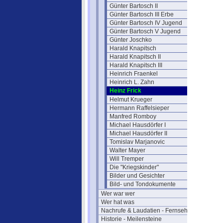
Günter Bartosch II
Günter Bartosch III Erbe
Günter Bartosch IV Jugend
Günter Bartosch V Jugend
Günter Joschko
Harald Knapitsch
Harald Knapitsch II
Harald Knapitsch III
Heinrich Fraenkel
Heinrich L. Zahn
Heinz Frick
Helmut Krueger
Hermann Raffelsieper
Manfred Romboy
Michael Hausdörfer I
Michael Hausdörfer II
Tomislav Marjanovic
Walter Mayer
Will Tremper
Die "Kriegskinder"
Bilder und Gesichter
Bild- und Tondokumente
Wer war wer
Wer hat was
Nachrufe & Laudatien - Fernsehen
Historie - Meilensteine