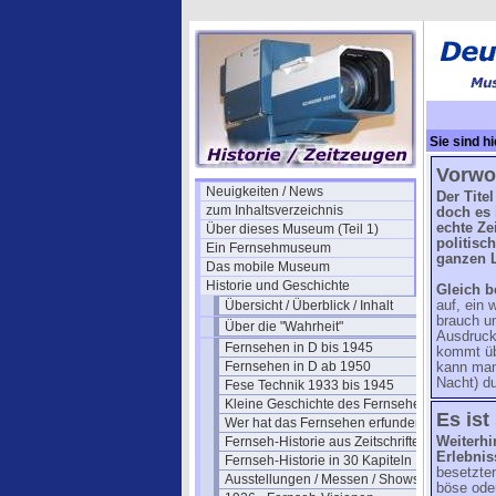
Sie sind hi
Vorwor
Neuigkeiten / News
Der Tite
zum Inhaltsverzeichnis
doch es 
echte Ze
Über dieses Museum (Teil 1)
politisc
Ein Fernsehmuseum
ganzen L
Das mobile Museum
Historie und Geschichte
Gleich b
Übersicht / Überblick / Inhalt
auf, ein
brauch u
Über die "Wahrheit"
Ausdruck
Fernsehen in D bis 1945
kommt üb
Fernsehen in D ab 1950
kann man
Nacht) d
Fese Technik 1933 bis 1945
Kleine Geschichte des Fernsehens
Es ist
Wer hat das Fernsehen erfunden?
Fernseh-Historie aus Zeitschriften
Weiterhi
Erlebnis
Fernseh-Historie in 30 Kapiteln
besetzten
Ausstellungen / Messen / Shows
böse oder