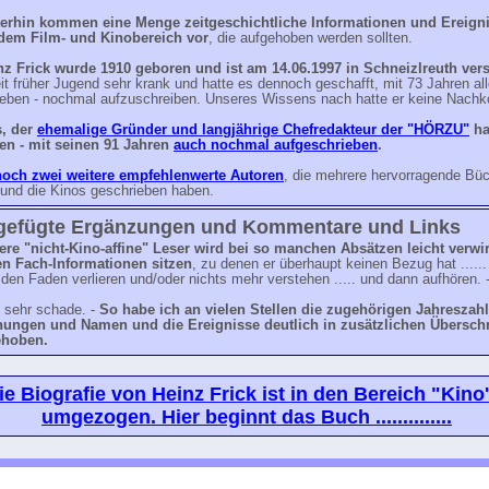
erhin kommen eine Menge zeitgeschichtliche Informationen und Ereigni
dem Film- und Kinobereich vor
, die aufgehoben werden sollten.
nz Frick wurde 1910 geboren und ist am 14.06.1997 in Schneizlreuth ver
it früher Jugend sehr krank und hatte es dennoch geschafft, mit 73 Jahren all
eben - nochmal aufzuschreiben. Unseres Wissens nach hatte er keine Nac
s, der
ehemalige Gründer und langjährige Chefredakteur der "HÖRZU"
ha
en - mit seinen 91 Jahren
auch nochmal aufgeschrieben
.
noch zwei weitere empfehlenwerte Autoren
, die mehrere hervorragende Büc
 und die Kinos geschrieben haben.
gefügte Ergänzungen und Kommentare und Links
ere "nicht-Kino-affine" Leser wird bei so manchen Absätzen leicht verwir
en Fach-Informationen sitzen
, zu denen er überhaupt keinen Bezug hat ......
t den Faden verlieren und/oder nichts mehr verstehen ..... und dann aufhören. 
 sehr schade. -
So habe ich an vielen Stellen die zugehörigen Jahreszahl
ungen und Namen und die Ereignisse deutlich in zusätzlichen Überschr
ehoben.
ie Biografie von Heinz Frick ist in den Bereich "Kino
umgezogen. Hier beginnt das Buch ..............