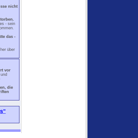
sse nicht
storben.
es - sein
hkommen.
tte das -
her über
rt vor
 und
-
en, die
iften
's"