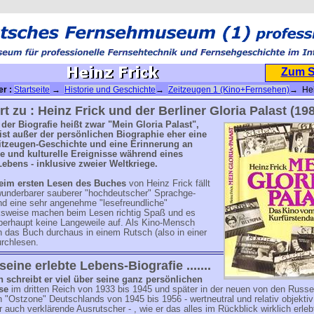
Zum 
er :
Startseite
→
Historie und Geschichte
→
Zeitzeugen 1 (Kino+Fernsehen)
→ Hei
t zu : Heinz Frick und der Berliner Gloria Palast (19
l der Biografie heißt zwar "Mein Gloria Palast",
ist außer der persönlichen Biographie eher eine
itzeugen-Geschichte und eine Erinnerung an
he und kulturelle Ereignisse während eines
ebens - inklusive zweier Weltkriege.
eim ersten Lesen des Buches
von Heinz Frick fällt
 wunderbarer sauberer "hochdeutscher" Sprachge-
nd eine sehr angenehme "lesefreundliche"
sweise machen beim Lesen richtig Spaß und es
erhaupt keine Langeweile auf. Als Kino-Mensch
 das Buch durchaus in einem Rutsch (also in einer
urchlesen.
 seine erlebte Lebens-Biografie .......
n schreibt er viel über seine ganz persönlichen
se
im dritten Reich von 1933 bis 1945 und später in der neuen von den Russ
 "Ostzone" Deutschlands von 1945 bis 1956 - wertneutral und relativ objekti
 auch verklärende Ausrutscher - , wie er das alles im Rückblick wirklich erleb