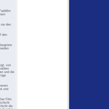
Farbfilm
inem
 sie den
f den
blaugrüne
 beiden
igt, von
rahlen
hen und die
szüge
ehenen
et und
cher Film
Schicht
hicht die