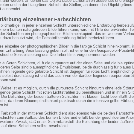
ntfärbt werden, an denen das Objekt blaue Lichtstrahlen aussendet und entsp
rroten und in der blaugrünen Schicht die Stellen, an denen das Objekt grünes 
ht aussendet.
tfärbung einzelnener Farbschichten
a
bildmäßige, in jeder einzelnen Schicht unterschiedliche Entfärbung herbeizuf
 einem bunten naturgetreuen Bilde führen kann, wird mit Hilfe der erwähnten T
e der Schichten ein photographisches Bild hineinkopiert, das im weiteren Verla
l
s dazu benutzt wird, die Farbstoffzerstörung örtlich herbeizuführen.
es einzelne der photographischen Bilder in die farbige Schicht hineinkommt, i
chen Entfärbung Veranlassung geben soll, ist eine für den Gasparcolor-Positivfi
istische Sensibilisierung des Dreifarbenfilms vorgenommen worden.
on
n äußeren Schichten, d. h die purpurrote auf der einen Seite und die blaugrün
nderen Seite sind blauempfindliche Emulsionen, beide durchlässig für blaues L
ihnen liegende gelb gefärbte Schicht ist dagegen für rotes Licht empfindlich 
ie selbst durchlässig ist und das auch von der darüber liegenden purpurroten 
ssen wird.
 Weise ist es möglich, durch die purpurrote Schicht hindurch ohne jede Störun
gende gelbe Schicht mit roten Lichtstrahlen zu beeinflussen und in ihr ein Silb
 Die Belichtung der beiden äußeren Schichten mit blauem Licht beeinflußt die 
icht, da deren Blauempfindlichkeit praktisch durch die intensive gelbe Färbun
n ist.
 Farbstoff in der mittleren Schicht dient also ebenso wie die beiden Farbstoffe
chichten zum Aufbau des bunten Bildes und erfüllt bei der geschilderten Ano
weiteren Zweck, daß er als Schirmfarbstoff die Belichtung der beiden äußere
 auf diese Schichten selbst beschränkt.