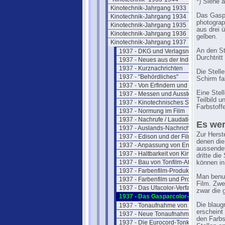
*) Siehe 
Kinotechnik-Jahrgang 1933
Das Gaspa
Kinotechnik-Jahrgang 1934
photograp
Kinotechnik-Jahrgang 1935
aus drei 
Kinotechnik-Jahrgang 1936
gelben.
Kinotechnik-Jahrgang 1937
An den St
1937 - DKG und Verlagsnachrichten
Durchtrit
1937 - Neues aus der Industrie
1937 - Kurznachrichten
Die Stell
1937 - "Behördliches"
Schirm fal
1937 - Von Erfindern und Patenten
Eine Stell
1937 - Messen und Ausstellungen
Teilbild u
1937 - Kinotechnisches Schrifttum
Farbstoff
1937 - Normung im Film
1937 - Nachrufe / Laudatien
Es wer
1937 - Auslands-Nachrichten
Zur Herst
1937 - Edison und der Film
denen die
1937 - Anpassung von Endröhren
aussendet
1937 - Haltbarkeit von Kinefilm
dritte di
1937 - Bau von Tonfilm-Ateliers
können in
1937 - Farbenfilm-Produktion
Man benut
1937 - Farbenfilm und Projektion
Film. Zwe
1937 - Das Ufacolor-Verfahren
zwar die 
1937 - Das Gasparcolor-Verfahren
Die blaug
1937 - Tonaufnahme von Musik
erscheint
1937 - Neue Tonaufnahmetechniken
den Farbs
1937 - Die Eurocord-Tonkamera