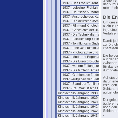
Stellen e
1937 - Das Froelich-Tonfilm-Studio
der purpu
1937 - Leipziger Frühjahrsmesse
rotes Lic
1937 - Deutsche Aufnahmekameras
Die En
1937 - Ansprüche des Kameramanns
1937 - Die deutsche 35mm Bildkamer
Um diese 
1937 - Film- und Kinotechnik 1937
allein zu
in je ein
1937 - Geschichte der Bildwechselzah
Verfahren
1937 - Die Technik dient der Kunst
1937 - Blickrichtung + Bildeinstellung
Damit jed
1937 - Tonfilkinos in Südamerika
zur örtli
1937 - Eine US-Luftbildkamera
charakter
1937 - Photographie und Dokumentati
Die beide
1937 - Moderner Bogenlampenbetrieb
auf der a
1937 - Die Eurocord-Schrift
zwischen 
1937 - weitere Zeitungsartikel
für das s
1937 - Die filmtech. Arbeit der RPL
durchgela
1937 - Glühlampen für den Bildwurf
Auf diese
1937 - Aufgaben der Bildforschung
darunterle
1937 - Stand der Tonfilmtechnik
erzeugen.
1937 - Raumakustische Forschung
Schicht n
aufgehobe
Kinotechnik-Jahrgang 1938
Kinotechnik-Jahrgang 1939
Der gelbe
Kinotechnik-Jahrgang 1940
äußeren S
Kinotechnik-Jahrgang 1941
noch den 
Schichten
Kinotechnik-Jahrgang 1942
.
Kinotechnik-Jahrgang 1943