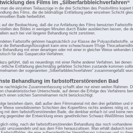
twicklung des Films im „Silberfarbbleichverfahren“
an die einzelnen Teilauszüge in die drei Schichten des Positivfilms kopiert h
ndlung des Films, die die bildmäßige Entfärbung jeder einzelnen Schicht gleic
emselben Bade herbeiführt.
t auf der Beobachtung, daß die zur Anfärbung des Films benutzten Farbstoffe
rstellen des Bildes in wenigen Minuten durch Bäder ausbleichen lassen, die d
allein auch bei viel längerer Behandlung nicht zerstören.
ndeten Farbstoffe gehören hauptsächlich zur Klasse der Polyazofarbstoffe, u
für die Behandlungsflüssigkeit kann eine schwachsaure 5%ige Thiocarbamidl
ie Behandlung mit einer derartigen oder mit einer in gleicher Weise wirkenden 
istisch für das Gasparcolor-Verfahren.
dazu geführt, daß es neuerdings mit einer Reihe anderer Verfahren, bei denen 
h örtliche Entfärbung gleichmäßig gefärbter Schichten zustande kommen sollte
elnamen der sogenannten „Silberfarbbleichverfahren“ zusammengefaßt wur
hste Behandlung im farbstoffzerstörenden Bad
he nachträgliche Zusammenfassung schafft aber nur einen weiten Rahmen. D
hen charakteristischen Unterschiede, auf denen die Erfolge des Verfahrens be
rch einen solchen Sammelnamen nicht berücksichtigt.
olge bestehen darin, daß außer dem Filmmaterial mit den drei gefärbten und i
r Weise sensibilisierten Schichten des Kopierfilms nichts anderes nötig ist, a
g mit dem farbstoffzerstörenden Bade, die denkbar einfach ist und keine ne
ng gegenüber der Entwicklung eines gewöhnlichen Schwarz-Weißfilmes bede
diglich nötig, nach der farbstoffzerstörenden Behandlung das noch vorhandene 
rsalz umzuwandeln und aus dem Film herauszulösen. Man erhält dadurch korn
e Farbstoffbilder, die eine außerordentliche Vergrößerung zulassen und zu ihrer