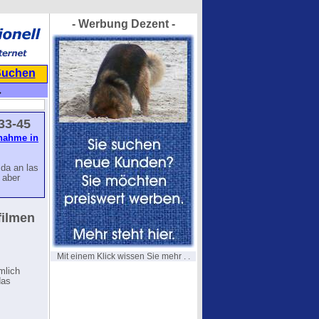
- Werbung Dezent -
Suchen
→
33-45
nahme in
 da an las
 aber
filmen
Mit einem Klick wissen Sie mehr . .
mlich
das