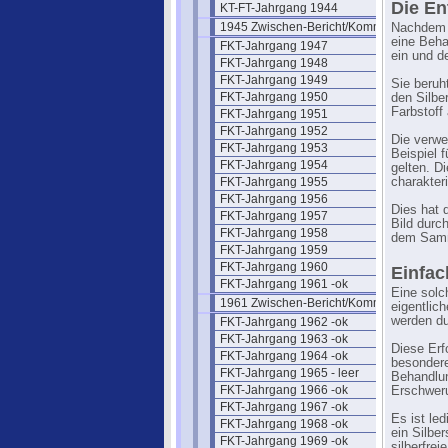
Die En
KT-FT-Jahrgang 1944
1945 Zwischen-Bericht/Kommentar
Nachdem m
eine Beha
FKT-Jahrgang 1947
ein und d
FKT-Jahrgang 1948
FKT-Jahrgang 1949
Sie beruh
FKT-Jahrgang 1950
den Silbe
Farbstoff 
FKT-Jahrgang 1951
FKT-Jahrgang 1952
Die verwe
FKT-Jahrgang 1953
Beispiel 
FKT-Jahrgang 1954
gelten. D
FKT-Jahrgang 1955
charakter
FKT-Jahrgang 1956
Dies hat 
FKT-Jahrgang 1957
Bild durc
FKT-Jahrgang 1958
dem Samm
FKT-Jahrgang 1959
FKT-Jahrgang 1960
Einfac
FKT-Jahrgang 1961 -ok
Eine solc
1961 Zwischen-Bericht/Kommentar
eigentlic
werden du
FKT-Jahrgang 1962 -ok
FKT-Jahrgang 1963 -ok
Diese Erf
FKT-Jahrgang 1964 -ok
besondere
FKT-Jahrgang 1965 - leer
Behandlun
FKT-Jahrgang 1966 -ok
Erschweru
FKT-Jahrgang 1967 -ok
Es ist le
FKT-Jahrgang 1968 -ok
ein Silbe
FKT-Jahrgang 1969 -ok
silberfrei