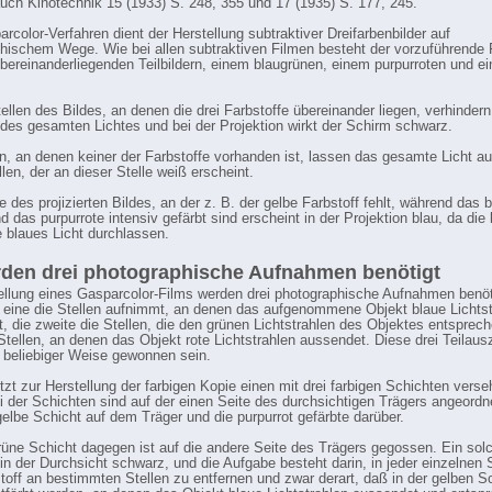
auch Kinotechnik 15 (1933) S. 248, 355 und 17 (1935) S. 177, 245.
rcolor-Verfahren dient der Herstellung subtraktiver Dreifarbenbilder auf
hischem Wege. Wie bei allen subtraktiven Filmen besteht der vorzuführende 
übereinanderliegenden Teilbildern, einem blaugrünen, einem purpurroten und e
ellen des Bildes, an denen die drei Farbstoffe übereinander liegen, verhindern
t des gesamten Lichtes und bei der Projektion wirkt der Schirm schwarz.
en, an denen keiner der Farbstoffe vorhanden ist, lassen das gesamte Licht au
len, der an dieser Stelle weiß erscheint.
e des projizierten Bildes, an der z. B. der gelbe Farbstoff fehlt, während das 
nd das purpurrote intensiv gefärbt sind erscheint in der Projektion blau, da die
e blaues Licht durchlassen.
den drei photographische Aufnahmen benötigt
ellung eines Gasparcolor-Films werden drei photographische Aufnahmen benöt
 eine die Stellen aufnimmt, an denen das aufgenommene Objekt blaue Lichtst
, die zweite die Stellen, die den grünen Lichtstrahlen des Objektes entsprec
e Stellen, an denen das Objekt rote Lichtstrahlen aussendet. Diese drei Teilau
 beliebiger Weise gewonnen sein.
zt zur Herstellung der farbigen Kopie einen mit drei farbigen Schichten vers
i der Schichten sind auf der einen Seite des durchsichtigen Trägers angeordn
gelbe Schicht auf dem Träger und die purpurrot gefärbte darüber.
rüne Schicht dagegen ist auf die andere Seite des Trägers gegossen. Ein sol
 in der Durchsicht schwarz, und die Aufgabe besteht darin, in jeder einzelnen 
toff an bestimmten Stellen zu entfernen und zwar derart, daß in der gelben Sc