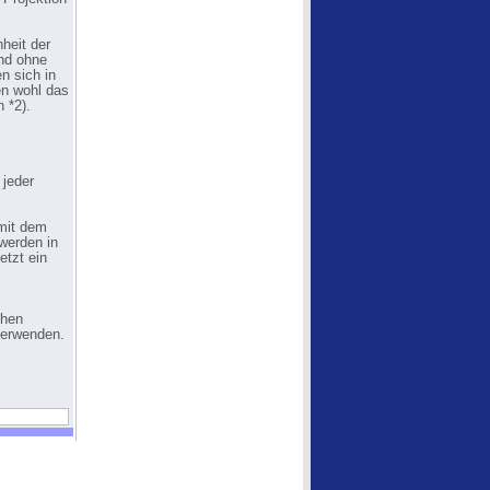
heit der
und ohne
n sich in
en wohl das
 *2).
 jeder
 mit dem
 werden in
etzt ein
chen
verwenden.