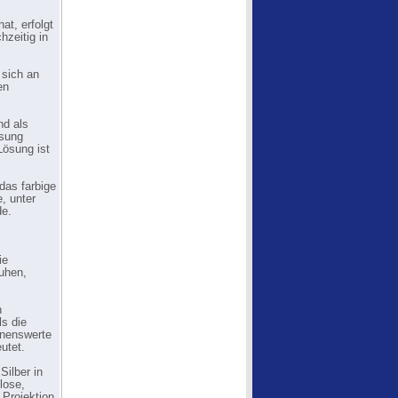
at, erfolgt
hzeitig in
 sich an
en
nd als
ösung
Lösung ist
das farbige
, unter
de.
ie
ruhen,
n
ls die
nnenswerte
utet.
Silber in
lose,
 Projektion