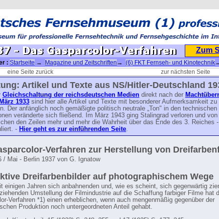
Zum 
er :
Startseite
→
Magazine und Zeitschriften
→
(6) FKT Fernseh- und Kinotechnik
ik-Jahrgang 1937
→ 1937 - Das Gasparcolor-Verfahren
eine Seite zurück
zur nächsten Seite
ung: Artikel und Texte aus NS/Hitler-Deutschland 19
r
Gleichschaltung der reichsdeutschen Medien
direkt nach der
Machtüber
März 1933
sind hier alle Artikel und Texte mit besonderer Aufmerksamkeit zu
n. Der anfänglich noch gemäßigte politisch neutrale „Ton" in den technischen
onen veränderte sich fließend. Im März 1943 ging Stalingrad verloren und von
chen den Zeilen mehr und mehr die Wahrheit über das Ende des 3. Reiches -
liert. -
Hier geht es zur einführenden Seite
.
sparcolor-Verfahren zur Herstellung von Dreifarben
6 / Mai - Berlin 1937 von G. Ignatow
ktive Dreifarbenbilder auf photographischem Wege
it einigen Jahren sich anbahnenden und, wie es scheint, sich gegenwärtig zie
lziehenden Umstellung der Filmindustrie auf die Schaffung farbiger Filme hat 
or-Verfahren *1) einen erheblichen, wenn auch mengenmäßig gegenüber der
schen Produktion noch untergeordneten Anteil gehabt.