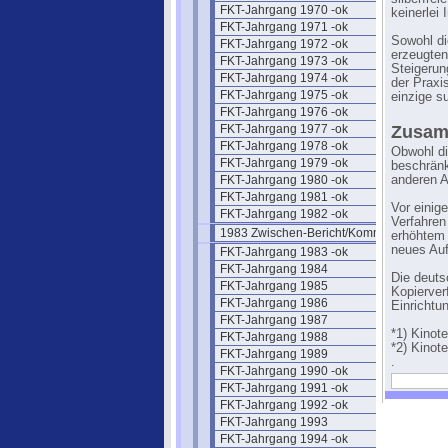
FKT-Jahrgang 1970 -ok
keinerlei 
FKT-Jahrgang 1971 -ok
Sowohl di
FKT-Jahrgang 1972 -ok
erzeugten
FKT-Jahrgang 1973 -ok
Steigerun
FKT-Jahrgang 1974 -ok
der Praxi
FKT-Jahrgang 1975 -ok
einzige s
FKT-Jahrgang 1976 -ok
FKT-Jahrgang 1977 -ok
Zusam
FKT-Jahrgang 1978 -ok
Obwohl di
FKT-Jahrgang 1979 -ok
beschränk
FKT-Jahrgang 1980 -ok
anderen A
FKT-Jahrgang 1981 -ok
Vor einig
FKT-Jahrgang 1982 -ok
Verfahren
1983 Zwischen-Bericht/Kommentar
erhöhtem 
neues Auf
FKT-Jahrgang 1983 -ok
FKT-Jahrgang 1984
Die deut
FKT-Jahrgang 1985
Kopierver
FKT-Jahrgang 1986
Einrichtu
FKT-Jahrgang 1987
*1) Kinot
FKT-Jahrgang 1988
*2) Kinot
FKT-Jahrgang 1989
.
FKT-Jahrgang 1990 -ok
FKT-Jahrgang 1991 -ok
FKT-Jahrgang 1992 -ok
FKT-Jahrgang 1993
FKT-Jahrgang 1994 -ok