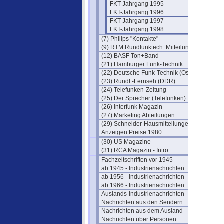
FKT-Jahrgang 1995
FKT-Jahrgang 1996
FKT-Jahrgang 1997
FKT-Jahrgang 1998
(7) Philips "Kontakte"
(9) RTM Rundfunktech. Mitteilungen
(12) BASF Ton+Band
(21) Hamburger Funk-Technik
(22) Deutsche Funk-Technik (Ost)
(23) Rundf.-Fernseh (DDR)
(24) Telefunken-Zeitung
(25) Der Sprecher (Telefunken)
(26) Interfunk Magazin
(27) Marketing Abteilungen
(29) Schneider-Hausmitteilungen
Anzeigen Preise 1980
(30) US Magazine
(31) RCA Magazin - Intro
Fachzeitschriften vor 1945
ab 1945 - Industrienachrichten
ab 1956 - Industrienachrichten
ab 1966 - Industrienachrichten
Auslands-Industrienachrichten
Nachrichten aus den Sendern
Nachrichten aus dem Ausland
Nachrichten über Personen