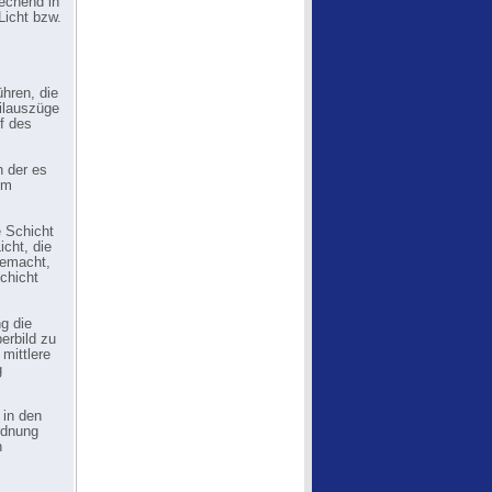
rechend in
Licht bzw.
ühren, die
eilauszüge
uf des
n der es
lm
e Schicht
icht, die
gemacht,
Schicht
g die
erbild zu
mittlere
g
 in den
rdnung
n