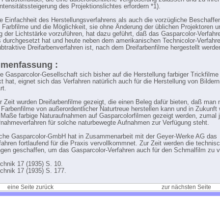
Intensitätssteigerung des Projektionslichtes erfordern *1).
e Einfachheit des Herstellungsverfahrens als auch die vorzügliche Beschaffen
 Farbfilme und die Möglichkeit, sie ohne Änderung der üblichen Projektoren 
g der Lichtstärke vorzuführen, hat dazu geführt, daß das Gasparcolor-Verfahre
s durchgesetzt hat und heute neben dem amerikanischen Technicolor-Verfahr
ubtraktive Dreifarbenverfahren ist, nach dem Dreifarbenfilme hergestellt werden
menfassung :
e Gasparcolor-Gesellschaft sich bisher auf die Herstellung farbiger Trickfilme
t hat, eignet sich das Verfahren natürlich auch für die Herstellung von Bildern
rt.
er Zeit wurden Dreifarbenfilme gezeigt, die einen Beleg dafür bieten, daß man
 Farbenfilme von außerordentlicher Naturtreue herstellen kann und in Zukunft
Maße farbige Naturaufnahmen auf Gasparcolorfilmen gezeigt werden, zumal j
nahmeverfahren für solche naturbewegte Aufnahmen zur Verfügung steht.
sche Gasparcolor-GmbH hat in Zusammenarbeit mit der Geyer-Werke AG das
fahren fortlaufend für die Praxis vervollkommnet. Zur Zeit werden die technis
ngen geschaffen, um das Gasparcolor-Verfahren auch für den Schmalfilm zu 
echnik 17 (1935) S. 10.
echnik 17 (1935) S. 177.
eine Seite zurück
zur nächsten Seite