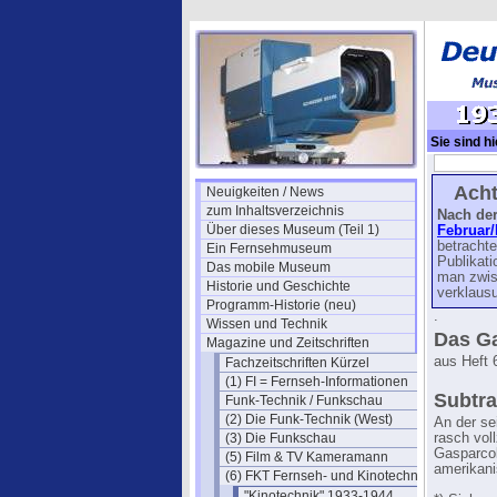
Sie sind hi
Kinotechn
Acht
Neuigkeiten / News
zum Inhaltsverzeichnis
Nach de
Über dieses Museum (Teil 1)
Februar/
betrachte
Ein Fernsehmuseum
Publikati
Das mobile Museum
man zwis
Historie und Geschichte
verklausu
Programm-Historie (neu)
.
Wissen und Technik
Das Ga
Magazine und Zeitschriften
aus Heft 
Fachzeitschriften Kürzel
(1) FI = Fernseh-Informationen
Subtra
Funk-Technik / Funkschau
(2) Die Funk-Technik (West)
An der se
(3) Die Funkschau
rasch vol
Gasparcol
(5) Film & TV Kameramann
amerikani
(6) FKT Fernseh- und Kinotechnik
"Kinotechnik" 1933-1944