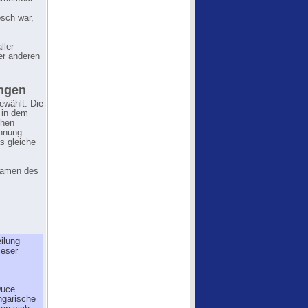
bsch war,
ller
ber anderen
ungen
ewählt. Die
 in dem
chen
ennung
s gleiche
Namen des
ilung
ieser
Duce
ngarische