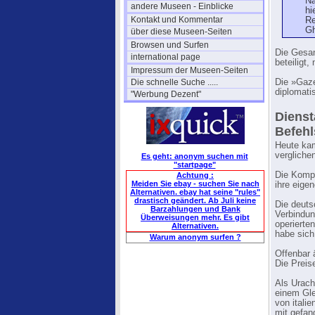
Na
andere Museen - Einblicke
hi
Kontakt und Kommentar
Re
Gh
über diese Museen-Seiten
Browsen und Surfen
Die Gesan
international page
beteiligt,
Impressum der Museen-Seiten
Die schnelle Suche .....
Die »Gaze
diplomati
"Werbung Dezent"
Dienst
Befehl
Heute kam
vergliche
Es geht: anonym suchen mit
"startpage"
Die Kompe
Achtung :
Meiden Sie ebay - suchen Sie nach
ihre eigen
Alternativen. ebay hat seine "rules"
drastisch geändert. Ab Juli keine
Die deuts
Barzahlungen und Bank
Verbindun
Überweisungen mehr. Es gibt
operierte
Alternativen.
habe sich
Warum anonym surfen ?
Offenbar 
Die Preis
Als Urach
einem Gle
von itali
mit gefan