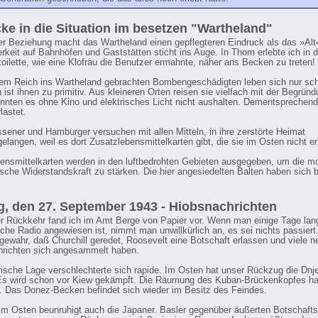
cke in die Situation im besetzen "Wartheland"
r Beziehung macht das Wartheland einen gepflegteren Eindruck als das »Alt
rkeit auf Bahnhöfen und Gaststätten sticht ins Auge. In Thorn erlebte ich in d
oilette, wie eine Klofrau die Benutzer ermahnte, näher ans Becken zu treten!
em Reich ins Wartheland gebrachten Bombengeschädigten leben sich nur sch
 ist ihnen zu primitiv. Aus kleineren Orten reisen sie vielfach mit der Begrün
önnten es ohne Kino und elektrisches Licht nicht aushalten. Dementsprechend
lastet.
ssener und Hamburger versuchen mit allen Mitteln, in ihre zerstörte Heimat
elangen, weil es dort Zusatzlebensmittelkarten gibt, die sie im Osten nicht er
ensmittelkarten werden in den luftbedrohten Gebieten ausgegeben, um die mo
sche Widerstandskraft zu stärken. Die hier angesiedelten Balten haben sich 
, den 27. September 1943 - Hiobsnachrichten
r Rückkehr fand ich im Amt Berge von Papier vor. Wenn man einige Tage lang
che Radio angewiesen ist, nimmt man unwillkürlich an, es sei nichts passiert.
gewahr, daß Churchill geredet, Roosevelt eine Botschaft erlassen und viele n
richten sich angesammelt haben.
ärische Lage verschlechterte sich rapide. Im Osten hat unser Rückzug die Dnje
 Es wird schon vor Kiew gekämpft. Die Räumung des Kuban-Brückenkopfes ha
 Das Donez-Becken befindet sich wieder im Besitz des Feindes.
im Osten beunruhigt auch die Japaner. Basler gegenüber äußerten Botschaftsm