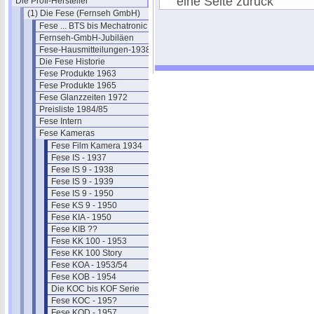
eine Seite zurück
Die Profi-Hersteller
(1) Die Fese (Fernseh GmbH)
Fese ... BTS bis Mechatronic
Fernseh-GmbH-Jubiläen
Fese-Hausmitteilungen-1938-43
Die Fese Historie
Fese Produkte 1963
Fese Produkte 1965
Fese Glanzzeiten 1972
Preisliste 1984/85
Fese Intern
Fese Kameras
Fese Film Kamera 1934
Fese IS - 1937
Fese IS 9 - 1938
Fese IS 9 - 1939
Fese IS 9 - 1950
Fese KS 9 - 1950
Fese KIA - 1950
Fese KIB ??
Fese KK 100 - 1953
Fese KK 100 Story
Fese KOA - 1953/54
Fese KOB - 1954
Die KOC bis KOF Serie
Fese KOC - 195?
Fese KOD - 1957