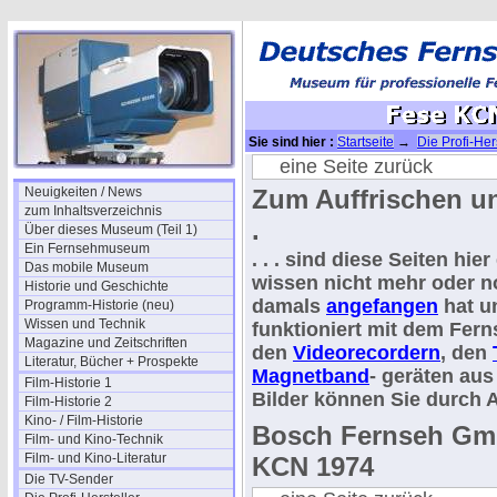
Sie sind hier :
Startseite
→
Die Profi-Her
Fese KCN - 1974
eine Seite zurück
Neuigkeiten / News
Zum Auffrischen und
zum Inhaltsverzeichnis
.
Über dieses Museum (Teil 1)
Ein Fernsehmuseum
. . . sind diese Seiten hie
Das mobile Museum
wissen nicht mehr oder no
Historie und Geschichte
damals
angefangen
hat un
Programm-Historie (neu)
Wissen und Technik
funktioniert mit dem Fer
Magazine und Zeitschriften
den
Videorecordern
, den
Literatur, Bücher + Prospekte
Magnetband
- geräten aus 
Film-Historie 1
Bilder können Sie durch 
Film-Historie 2
Kino- / Film-Historie
Bosch Fernseh Gm
Film- und Kino-Technik
Film- und Kino-Literatur
KCN 1974
Die TV-Sender