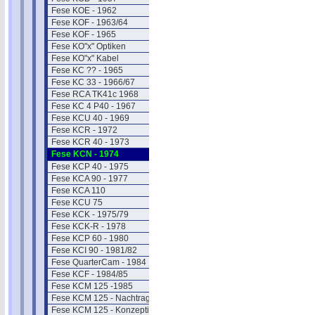
Fese KOE - 1962
Fese KOF - 1963/64
Fese KOF - 1965
Fese KO"x" Optiken
Fese KO"x" Kabel
Fese KC ?? - 1965
Fese KC 33 - 1966/67
Fese RCA TK41c 1968
Fese KC 4 P40 - 1967
Fese KCU 40 - 1969
Fese KCR - 1972
Fese KCR 40 - 1973
Fese KCN - 1974
Fese KCP 40 - 1975
Fese KCA 90 - 1977
Fese KCA 110
Fese KCU 75
Fese KCK - 1975/79
Fese KCK-R - 1978
Fese KCP 60 - 1980
Fese KCI 90 - 1981/82
Fese QuarterCam - 1984
Fese KCF - 1984/85
Fese KCM 125 -1985
Fese KCM 125 - Nachtrag
Fese KCM 125 - Konzeption