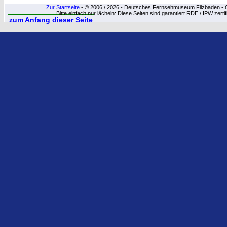
Zur Startseite
- © 2006 / 2026 - Deutsches Fernsehmuseum Filzbaden - Cop
Bitte einfach nur lächeln: Diese Seiten sind garantiert RDE / IPW zert
zum Anfang dieser Seite