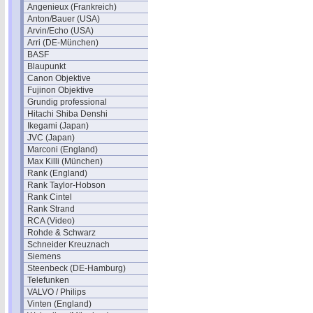
Angenieux (Frankreich)
Anton/Bauer (USA)
Arvin/Echo (USA)
Arri (DE-München)
BASF
Blaupunkt
Canon Objektive
Fujinon Objektive
Grundig professional
Hitachi Shiba Denshi
Ikegami (Japan)
JVC (Japan)
Marconi (England)
Max Killi (München)
Rank (England)
Rank Taylor-Hobson
Rank Cintel
Rank Strand
RCA (Video)
Rohde & Schwarz
Schneider Kreuznach
Siemens
Steenbeck (DE-Hamburg)
Telefunken
VALVO / Philips
Vinten (England)