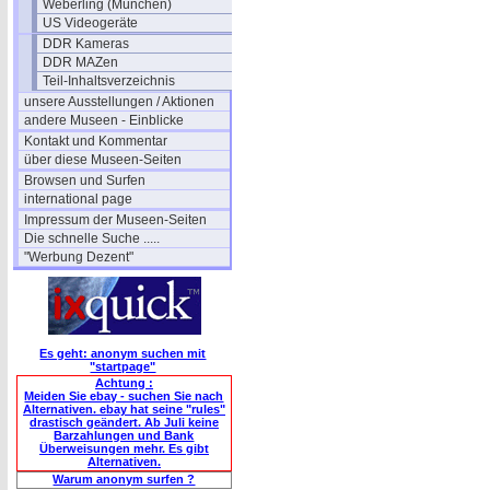
Weberling (München)
US Videogeräte
DDR Kameras
DDR MAZen
Teil-Inhaltsverzeichnis
unsere Ausstellungen / Aktionen
andere Museen - Einblicke
Kontakt und Kommentar
über diese Museen-Seiten
Browsen und Surfen
international page
Impressum der Museen-Seiten
Die schnelle Suche .....
"Werbung Dezent"
Es geht: anonym suchen mit
"startpage"
Achtung :
Meiden Sie ebay - suchen Sie nach
Alternativen. ebay hat seine "rules"
drastisch geändert. Ab Juli keine
Barzahlungen und Bank
Überweisungen mehr. Es gibt
Alternativen.
Warum anonym surfen ?