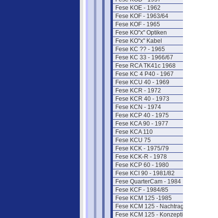
Fese KOE - 1962
Fese KOF - 1963/64
Fese KOF - 1965
Fese KO"x" Optiken
Fese KO"x" Kabel
Fese KC ?? - 1965
Fese KC 33 - 1966/67
Fese RCA TK41c 1968
Fese KC 4 P40 - 1967
Fese KCU 40 - 1969
Fese KCR - 1972
Fese KCR 40 - 1973
Fese KCN - 1974
Fese KCP 40 - 1975
Fese KCA 90 - 1977
Fese KCA 110
Fese KCU 75
Fese KCK - 1975/79
Fese KCK-R - 1978
Fese KCP 60 - 1980
Fese KCI 90 - 1981/82
Fese QuarterCam - 1984
Fese KCF - 1984/85
Fese KCM 125 -1985
Fese KCM 125 - Nachtrag
Fese KCM 125 - Konzeption