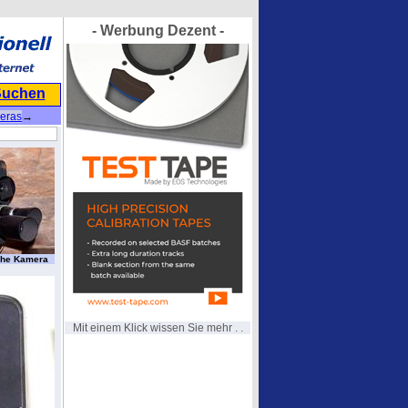
- Werbung Dezent -
Suchen
eras
→
sche Kamera
Mit einem Klick wissen Sie mehr . .