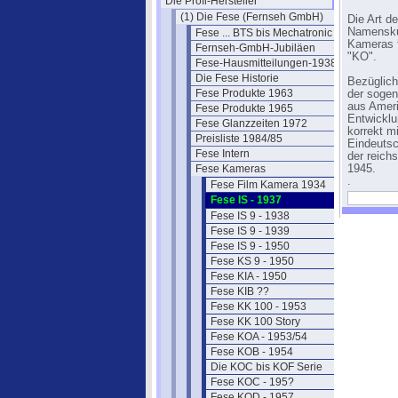
Die Profi-Hersteller
(1) Die Fese (Fernseh GmbH)
Die Art d
Namenskür
Fese ... BTS bis Mechatronic
Kameras f
Fernseh-GmbH-Jubiläen
"KO".
Fese-Hausmitteilungen-1938-43
Die Fese Historie
Bezüglich
Fese Produkte 1963
der sogen
aus Ameri
Fese Produkte 1965
Entwicklu
Fese Glanzzeiten 1972
korrekt mi
Preisliste 1984/85
Eindeutsc
Fese Intern
der reich
Fese Kameras
1945.
.
Fese Film Kamera 1934
Fese IS - 1937
Fese IS 9 - 1938
Fese IS 9 - 1939
Fese IS 9 - 1950
Fese KS 9 - 1950
Fese KIA - 1950
Fese KIB ??
Fese KK 100 - 1953
Fese KK 100 Story
Fese KOA - 1953/54
Fese KOB - 1954
Die KOC bis KOF Serie
Fese KOC - 195?
Fese KOD - 1957