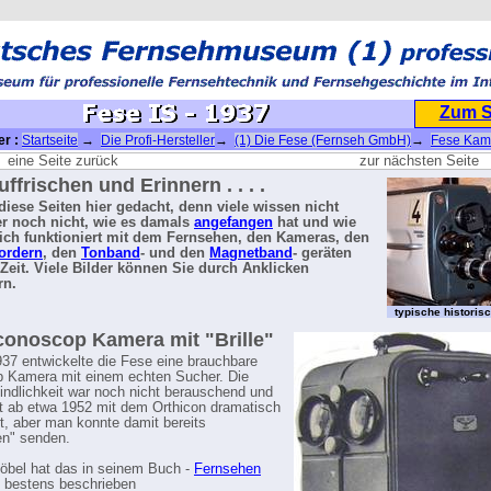
Zum 
er :
Startseite
→
Die Profi-Hersteller
→
(1) Die Fese (Fernseh GmbH)
→
Fese Kam
1937
eine Seite zurück
zur nächsten Seite
ffrischen und Erinnern . . . .
d diese Seiten hier gedacht, denn viele wissen nicht
r noch nicht, wie es damals
angefangen
hat und wie
lich funktioniert mit dem Fernsehen, den Kameras, den
ordern
, den
Tonband
- und den
Magnetband
- geräten
 Zeit. Viele Bilder können Sie durch Anklicken
rn.
typische histori
conoscop Kamera mit "Brille"
937 entwickelte die Fese eine brauchbare
 Kamera mit einem echten Sucher. Die
indlichkeit war noch nicht berauschend und
t ab etwa 1952 mit dem Orthicon dramatisch
t, aber man konnte damit bereits
en" senden.
öbel hat das in seinem Buch -
Fernsehen
 bestens beschrieben