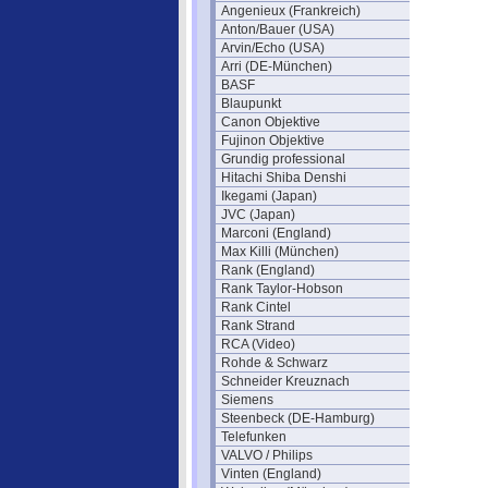
Angenieux (Frankreich)
Anton/Bauer (USA)
Arvin/Echo (USA)
Arri (DE-München)
BASF
Blaupunkt
Canon Objektive
Fujinon Objektive
Grundig professional
Hitachi Shiba Denshi
Ikegami (Japan)
JVC (Japan)
Marconi (England)
Max Killi (München)
Rank (England)
Rank Taylor-Hobson
Rank Cintel
Rank Strand
RCA (Video)
Rohde & Schwarz
Schneider Kreuznach
Siemens
Steenbeck (DE-Hamburg)
Telefunken
VALVO / Philips
Vinten (England)