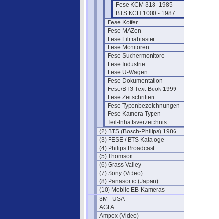
Fese KCM 318 -1985
BTS KCH 1000 - 1987
Fese Koffer
Fese MAZen
Fese Filmabtaster
Fese Monitoren
Fese Suchermonitore
Fese Industrie
Fese Ü-Wagen
Fese Dokumentation
Fese/BTS Text-Book 1999
Fese Zeitschriften
Fese Typenbezeichnungen
Fese Kamera Typen
Teil-Inhaltsverzeichnis
(2) BTS (Bosch-Philips) 1986
(3) FESE / BTS Kataloge
(4) Philips Broadcast
(5) Thomson
(6) Grass Valley
(7) Sony (Video)
(8) Panasonic (Japan)
(10) Mobile EB-Kameras
3M - USA
AGFA
Ampex (Video)