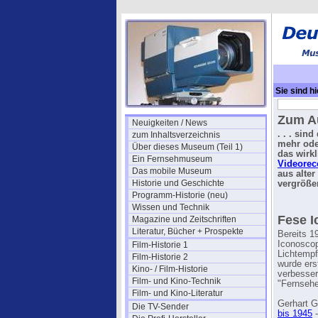
Sie sind hi
Fese IS - 
Zum Au
Neuigkeiten / News
. . . sin
zum Inhaltsverzeichnis
mehr ode
Über dieses Museum (Teil 1)
das wirk
Ein Fernsehmuseum
Videorec
Das mobile Museum
aus alter
Historie und Geschichte
vergröße
Programm-Historie (neu)
Wissen und Technik
Fese I
Magazine und Zeitschriften
Literatur, Bücher + Prospekte
Bereits 1
Iconoscop
Film-Historie 1
Lichtempf
Film-Historie 2
wurde ers
Kino- / Film-Historie
verbesser
Film- und Kino-Technik
"Fernseh
Film- und Kino-Literatur
Gerhart G
Die TV-Sender
bis 1945
-