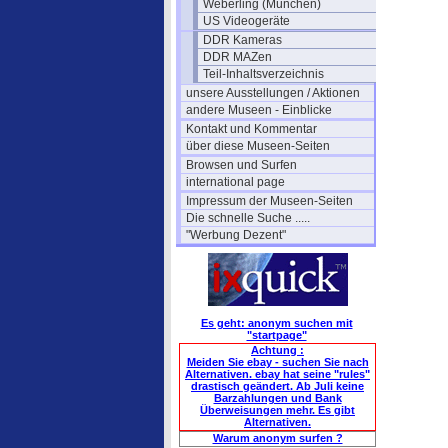
Weberling (München)
US Videogeräte
DDR Kameras
DDR MAZen
Teil-Inhaltsverzeichnis
unsere Ausstellungen / Aktionen
andere Museen - Einblicke
Kontakt und Kommentar
über diese Museen-Seiten
Browsen und Surfen
international page
Impressum der Museen-Seiten
Die schnelle Suche .....
"Werbung Dezent"
Es geht: anonym suchen mit
"startpage"
Achtung :
Meiden Sie ebay - suchen Sie nach
Alternativen. ebay hat seine "rules"
drastisch geändert. Ab Juli keine
Barzahlungen und Bank
Überweisungen mehr. Es gibt
Alternativen.
Warum anonym surfen ?