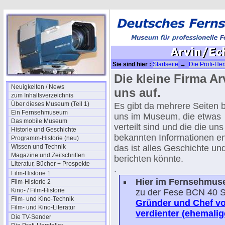
Sie sind hier :
Startseite
→
Die Profi-Her
Die kleine Firma Ar
Neuigkeiten / News
uns auf.
zum Inhaltsverzeichnis
Über dieses Museum (Teil 1)
Es gibt da mehrere Seiten b
Ein Fernsehmuseum
uns im Museum, die etwas
Das mobile Museum
verteilt sind und die die uns
Historie und Geschichte
bekannten Informationen en
Programm-Historie (neu)
Wissen und Technik
das ist alles Geschichte un
Magazine und Zeitschriften
berichten könnte.
Literatur, Bücher + Prospekte
.
Film-Historie 1
Hier im Fernsehmu
Film-Historie 2
Kino- / Film-Historie
zu der Fese BCN 40 S
Film- und Kino-Technik
Gründer und Chef vo
Film- und Kino-Literatur
verdienter (ehemali
Die TV-Sender