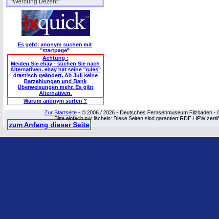
"Werbung Dezent"
Es geht: anonym suchen mit
"startpage"
Achtung :
Meiden Sie ebay - suchen Sie nach
Alternativen. ebay hat seine "rules"
drastisch geändert. Ab Juli keine
Barzahlungen und Bank
Überweisungen mehr. Es gibt
Alternativen.
Warum anonym surfen ?
Zur Startseite
- © 2006 / 2026 - Deutsches Fernsehmuseum Filzbaden - Cop
Bitte einfach nur lächeln: Diese Seiten sind garantiert RDE / IPW zert
zum Anfang dieser Seite