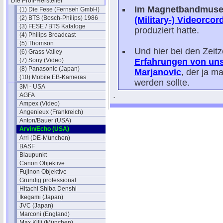
Die Profi-Hersteller
Im Magnetbandmus
(1) Die Fese (Fernseh GmbH)
(2) BTS (Bosch-Philips) 1986
(Military-) Videorcor
(3) FESE / BTS Kataloge
produziert hatte.
(4) Philips Broadcast
(5) Thomson
Und hier bei den Zeit
(6) Grass Valley
(7) Sony (Video)
Erfahrungen von un
(8) Panasonic (Japan)
Marjanovic
, der ja m
(10) Mobile EB-Kameras
werden sollte.
3M - USA
.
AGFA
Ampex (Video)
Angenieux (Frankreich)
Anton/Bauer (USA)
Arvin/Echo (USA)
Arri (DE-München)
BASF
Blaupunkt
Canon Objektive
Fujinon Objektive
Grundig professional
Hitachi Shiba Denshi
Ikegami (Japan)
JVC (Japan)
Marconi (England)
Max Killi (München)