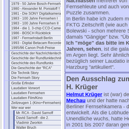
Nachlässen
mehrerer von m
1979 - 50 Jahre Bosch-Fernseh
Fernsehleute und auch von
1980 - Alexander M. Poniatoff †
Puzzle zusammen.
1981 - Die SONY Digitalkamera
In Berlin habe ich zudem m
1983 - 100 Jahre Fernsehen I
1983 - 100 Jahre Fernsehen II
FKTG Zeitschrift (wie auch
1984 - die 1. 3-chip CCD-Camera
Bolewski - schon mehrere S
1986 - BOSCH Rückblick
damals "Gängige" bzw. "Üb
1987 - Fernsehstadt Berlin
Ich "möge" das bitte im K
1993 - Digital Betacam Recorder
1995/96 Canon Profi-Preise
Jahren, sehen
, ist die ga
Geschichte der Nachrichtentechnik
im Argen liegt. Sehr ähnlic
Geschichte der Rundfunktechnik
bezüglich seiner Laudatio
Geschichte des Rundfunks
Harzburg "artikuliert".
Die Geschichte der "RCA"
Die Technik Story
Den Ausschlag zu
Die Fernseh Story
Große Erfinder
H. Krüger
Laudatien Vorwort
Laudatien Fernsehen
Helmut Krüger
ist (war) 
Laudatien Film/Kino
Mechau
und der hatte nac
Zeitzeugen 1 (Kino+Fernsehen)
Berliner Fernsehkamera - 
Wer war wer
entwickelt. Als die Lobhude
Mr. RCA - David Sarnoff
David Sarnoff - die 2.
Unendliche wuchs, hatte He
Vladimir Zworkin
in 2001 bis 2007 daran gem
Walter Bruch