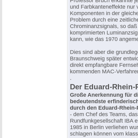
Professor Bruch erkannte j
und Farbkanteneffekte nur 
Komponenten in der gleiche
Problem durch eine zeitli
Chrominanzsignals, so da
komprimierten Luminanzsigna
kann, wie das 1970 angemel
Dies sind aber die grundl
Braunschweig später entwic
direkt empfangbare Fernseh
kommenden MAC-Verfahre
.
Der Eduard-Rhein-P
Große Anerkennung für d
bedeutendste erfinderisch
durch den Eduard-Rhein-
- dem Chef des Teams, das
Rundfunkgesellschaft IBA en
1985 in Berlin verliehen wu
schlagen können vom klass