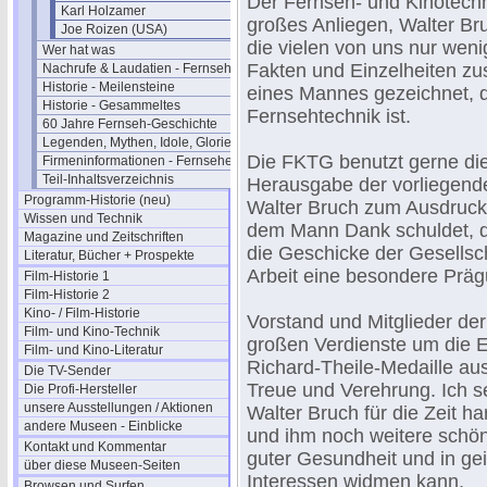
Der Fernseh- und Kinotechn
Karl Holzamer
großes Anliegen, Walter Bru
Joe Roizen (USA)
die vielen von uns nur weni
Wer hat was
Fakten und Einzelheiten z
Nachrufe & Laudatien - Fernsehen
Historie - Meilensteine
eines Mannes gezeichnet, 
Historie - Gesammeltes
Fernsehtechnik ist.
60 Jahre Fernseh-Geschichte
Legenden, Mythen, Idole, Glorie
Die FKTG benutzt gerne die
Firmeninformationen - Fernsehen
Teil-Inhaltsverzeichnis
Herausgabe der vorliegende
Programm-Historie (neu)
Walter Bruch zum Ausdruck 
Wissen und Technik
dem Mann Dank schuldet, de
Magazine und Zeitschriften
die Geschicke der Gesellsch
Literatur, Bücher + Prospekte
Arbeit eine besondere Prä
Film-Historie 1
Film-Historie 2
Kino- / Film-Historie
Vorstand und Mitglieder d
Film- und Kino-Technik
großen Verdienste um die E
Film- und Kino-Literatur
Richard-Theile-Medaille au
Die TV-Sender
Treue und Verehrung. Ich 
Die Profi-Hersteller
unsere Ausstellungen / Aktionen
Walter Bruch für die Zeit 
andere Museen - Einblicke
und ihm noch weitere schön
Kontakt und Kommentar
guter Gesundheit und in geis
über diese Museen-Seiten
Interessen widmen kann.
Browsen und Surfen