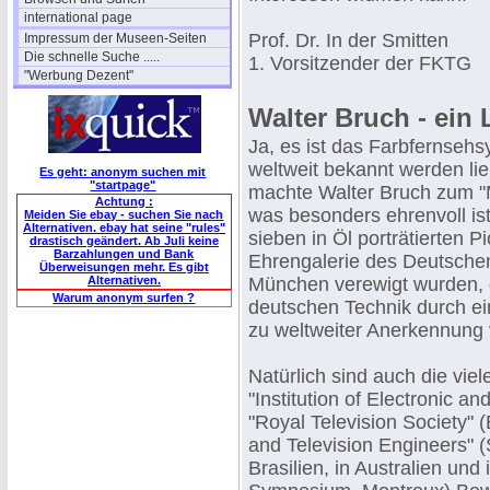
international page
Prof. Dr. In der Smitten
Impressum der Museen-Seiten
Die schnelle Suche .....
1. Vorsitzender der FKTG
"Werbung Dezent"
Walter Bruch - ein
Ja, es ist das Farbfernseh
weltweit bekannt werden li
Es geht: anonym suchen mit
"startpage"
machte Walter Bruch zum "M
Achtung :
was besonders ehrenvoll ist
Meiden Sie ebay - suchen Sie nach
Alternativen. ebay hat seine "rules"
sieben in Öl porträtierten Pi
drastisch geändert. Ab Juli keine
Barzahlungen und Bank
Ehrengalerie des Deutsch
Überweisungen mehr. Es gibt
Alternativen.
München verewigt wurden, 
Warum anonym surfen ?
deutschen Technik durch ei
zu weltweiter Anerkennung 
Natürlich sind auch die vie
"Institution of Electronic 
"Royal Television Society" (
and Television Engineers"
Brasilien, in Australien und