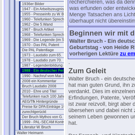
recherchieren, was da denn
1936er Bilder
was erfunden oder entwicke
1947 - Ein Arbeitszeugnis
Menge Tatsachen ans Licht,
1955 - Presseinfo zu W. Bruch
1960 - Telefunken Sprecher 3
überhaupt nicht übereinsti
1962 - Die 5.Wand
1967 - Bruch Artikel
Beginnen wir mit d
1968 - Telefunken Sprecher 45
1969 - Die Legende (im Spiegel)
Walter Bruch - Ein deuts
1970 - Das PAL Patent
Geburtstag - von Heide R
Die PAL Patentlage
vorherigen Lektüre
zu em
1973 - Laudatio zum 65.
1978 - Laudatio zum 70.
.
1987 - Legendenbildung pur
Zum Geleit
1988 - Ein deutscher Fernseh-Pionier
1990 - Nachruf vom Mai 1990
Walter Bruch - ein deutsche
2008 ein Kommentar
hat man guten Grund, ihn 
Bruch Laudatio 2008
verdankt. Dies im einzelne
2010 - Ehre und Titel
Telefunken nach 100 Jahren
Erfindungen, Patente, Verö
AEG/Tfk Hintergründe
ist zwar reizvoll, birgt abe
Preise für DPA Einträge 1960
übersehen und dabei nicht z
zurechtgerückt
seinem Leben gewonnen und
Der Bruch Mythos von G. Bartosch
1999 - PAL-SECAM Kontroverse
hat.
Literatur W. Bruch
Walter Heimann