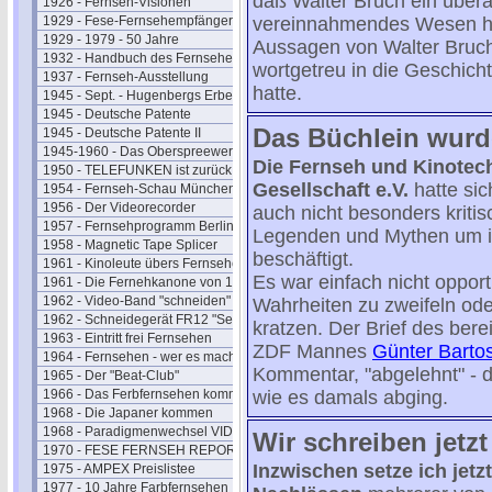
daß Walter Bruch ein über
1926 - Fernseh-Visionen
1929 - Fese-Fernsehempfänger
vereinnahmendes Wesen hat
1929 - 1979 - 50 Jahre
Aussagen von Walter Bruch
1932 - Handbuch des Fernsehens
wortgetreu in die Geschicht
1937 - Fernseh-Ausstellung
hatte.
1945 - Sept. - Hugenbergs Erbe
1945 - Deutsche Patente
Das Büchlein wurd
1945 - Deutsche Patente II
1945-1960 - Das Oberspreewerk
Die Fernseh und Kinotec
1950 - TELEFUNKEN ist zurück
Gesellschaft e.V.
hatte sic
1954 - Fernseh-Schau München
1956 - Der Videorecorder
auch nicht besonders kritis
1957 - Fernsehprogramm Berlin
Legenden und Mythen um i
1958 - Magnetic Tape Splicer
beschäftigt.
1961 - Kinoleute übers Fernsehen
Es war einfach nicht oppo
1961 - Die Fernehkanone von 1936
1962 - Video-Band "schneiden"
Wahrheiten zu zweifeln ode
1962 - Schneidegerät FR12 "Senior"
kratzen. Der Brief des bere
1963 - Eintritt frei Fernsehen
ZDF Mannes
Günter Barto
1964 - Fernsehen - wer es macht
Kommentar, "abgelehnt" - da
1965 - Der "Beat-Club"
1966 - Das Ferbfernsehen kommt
wie es damals abging.
1968 - Die Japaner kommen
1968 - Paradigmenwechsel VIDEO
Wir schreiben jetzt
1970 - FESE FERNSEH REPORT
Inzwischen setze ich jetz
1975 - AMPEX Preislistee
1977 - 10 Jahre Farbfernsehen