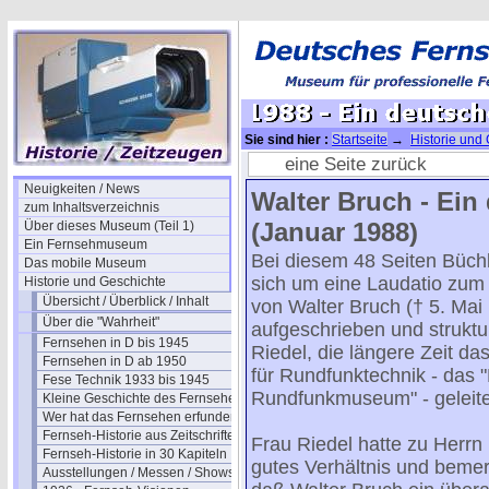
Sie sind hier :
Startseite
→
Historie und
deutscher Fernseh-Pionier
eine Seite zurück
Neuigkeiten / News
Walter Bruch - Ein
zum Inhaltsverzeichnis
(Januar 1988)
Über dieses Museum (Teil 1)
Ein Fernsehmuseum
Bei diesem 48 Seiten Büchl
Das mobile Museum
sich um eine Laudatio zum
Historie und Geschichte
Übersicht / Überblick / Inhalt
von Walter Bruch († 5. Mai 
Über die "Wahrheit"
aufgeschrieben und struktu
Fernsehen in D bis 1945
Riedel, die längere Zeit d
Fernsehen in D ab 1950
für Rundfunktechnik - das 
Fese Technik 1933 bis 1945
Rundfunkmuseum" - geleitet
Kleine Geschichte des Fernsehens
Wer hat das Fernsehen erfunden?
Fernseh-Historie aus Zeitschriften
Frau Riedel hatte zu Herrn
Fernseh-Historie in 30 Kapiteln
gutes Verhältnis und bemer
Ausstellungen / Messen / Shows