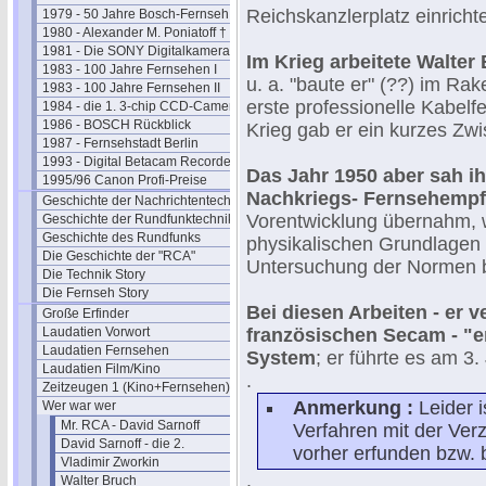
Reichskanzlerplatz einricht
1979 - 50 Jahre Bosch-Fernseh
1980 - Alexander M. Poniatoff †
1981 - Die SONY Digitalkamera
Im Krieg arbeitete Walte
1983 - 100 Jahre Fernsehen I
u. a. "baute er" (??) im 
1983 - 100 Jahre Fernsehen II
erste professionelle Kabelf
1984 - die 1. 3-chip CCD-Camera
1986 - BOSCH Rückblick
Krieg gab er ein kurzes Zw
1987 - Fernsehstadt Berlin
1993 - Digital Betacam Recorder
Das Jahr 1950 aber sah ih
1995/96 Canon Profi-Preise
Nachkriegs- Fernsehempf
Geschichte der Nachrichtentechnik
Vorentwicklung übernahm, 
Geschichte der Rundfunktechnik
Geschichte des Rundfunks
physikalischen Grundlagen 
Die Geschichte der "RCA"
Untersuchung der Normen 
Die Technik Story
Die Fernseh Story
Bei diesen Arbeiten - er
Große Erfinder
Laudatien Vorwort
französischen Secam - "e
Laudatien Fernsehen
System
; er führte es am 3.
Laudatien Film/Kino
.
Zeitzeugen 1 (Kino+Fernsehen)
Anmerkung :
Leider 
Wer war wer
Mr. RCA - David Sarnoff
Verfahren mit der Ver
David Sarnoff - die 2.
vorher erfunden bzw. 
Vladimir Zworkin
.
Walter Bruch