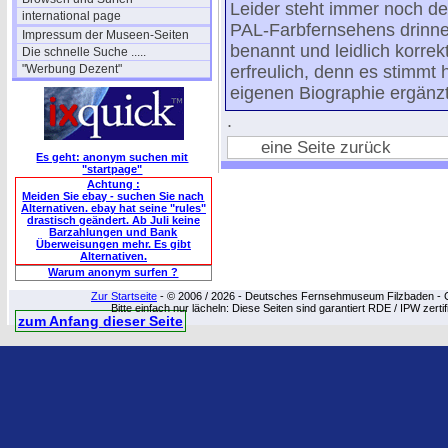
Leider steht immer noch de
international page
PAL-Farbfernsehens drinnen
Impressum der Museen-Seiten
benannt und leidlich korrek
Die schnelle Suche .....
"Werbung Dezent"
erfreulich, denn es stimmt h
eigenen Biographie ergänz
.
eine Seite zurück
Es geht: anonym suchen mit
"startpage"
Achtung :
Meiden Sie ebay - suchen Sie nach
Alternativen. ebay hat seine "rules"
drastisch geändert. Ab Juli keine
Barzahlungen und Bank
Überweisungen mehr. Es gibt
Alternativen.
Warum anonym surfen ?
Zur Startseite
- © 2006 / 2026 - Deutsches Fernsehmuseum Filzbaden - Cop
Bitte einfach nur lächeln: Diese Seiten sind garantiert RDE / IPW zert
zum Anfang dieser Seite