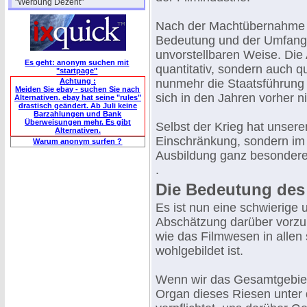
"Werbung Dezent"
Nach der Machtübernahme d
Bedeutung und der Umfang 
unvorstellbaren Weise. Die
Es geht: anonym suchen mit
quantitativ, sondern auch q
"startpage"
Achtung :
nunmehr die Staatsführung 
Meiden Sie ebay - suchen Sie nach
sich in den Jahren vorher ni
Alternativen. ebay hat seine "rules"
drastisch geändert. Ab Juli keine
Barzahlungen und Bank
Überweisungen mehr. Es gibt
Selbst der Krieg hat unsere
Alternativen.
Einschränkung, sondern im 
Warum anonym surfen ?
Ausbildung ganz besonderer
.
Die Bedeutung des 
Es ist nun eine schwierige
Abschätzung darüber vorzu
wie das Filmwesen in allen
wohlgebildet ist.
Wenn wir das Gesamtgebiet 
Organ dieses Riesen unter 