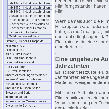
gegeben und gleichzeitig s
ab 1945 - Industrienachrichten
Film ferngestanden harten,
ab 1956 - Industrienachrichten
Film.
ab 1966 - Industrienachrichten
Auslands-Industrienachrichten
Nachrichten aus den Sendern
Wenn damals auch die Filmi
Nachrichten aus dem Ausland
Hilfstruppen waren oder ob 
Nachrichten über Personen
hatte, so muß man jetzt, m
Firmen-Druckschriften
doch unbedingt sagen, daß
Teil-Inhaltsverzeichnis
Literatur, Bücher + Prospekte
Elektroindustrie eine sehr
Film-Historie 1
eingetreten ist.
Film-Historie 2
.
Kino- / Film-Historie
Eine ungeheure Aus
Film- und Kino-Technik
Film- und Kino-Literatur
Jahrzehnten
Die TV-Sender
Die Profi-Hersteller
Es ist somit festzustellen,
unsere Ausstellungen / Aktionen
Jahrzehnten eine ungeheure
andere Museen - Einblicke
Maße nur wenigen anderen I
Kontakt und Kommentar
über diese Museen-Seiten
Mit diesem Aufblühen war 
Browsen und Surfen
international page
Filmtechnik zu verzeichnen.
Impressum der Museen-Seiten
Vervollkommnung der Techn
Die schnelle Suche .....
der Filmindustrie.