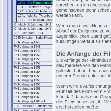
1941 - Die Filmtechnischen Zentralstelle
sprechen, da ich überzeugt 
1941 - Lichttechn. Fragen bei 16mm
gemeinsamen technischen A
1941 - Geschichte der Kinotechnik
werden kann.
1941 - Wichtig: Typenbeschränkung
1941 - Die Bildwandausleuchtung
Kinotechnik-Jahrgang 1942
Wenn man etwas Neues einric
Kinotechnik-Jahrgang 1943
Ablauf der Ereignisse zu v
KT-FT-Jahrgang 1944
augenblicklichen Stand gefü
1945 Zwischen-Bericht/Kommentar
zukünftigen Verlauf zu zieh
FKT-Jahrgang 1947
.
FKT-Jahrgang 1948
FKT-Jahrgang 1949
Die Anfänge der Film
FKT-Jahrgang 1950
FKT-Jahrgang 1951
Die Anfänge der Filmindust
FKT-Jahrgang 1952
daß mehrere von den Männer
FKT-Jahrgang 1953
geleistet haben, heute noch 
FKT-Jahrgang 1954
unserer Freude unter uns tä
FKT-Jahrgang 1955
FKT-Jahrgang 1956
FKT-Jahrgang 1957
Wenn wir die Aufzeichnung
FKT-Jahrgang 1958
Frühzeit des Films vom Pro
FKT-Jahrgang 1959
klar, daß damals eine Grupp
FKT-Jahrgang 1960
des Films besessen, ihr We
FKT-Jahrgang 1961 -ok
1961 Zwischen-Bericht/Kommentar
erst herstellen mußte.
FKT-Jahrgang 1962 -ok