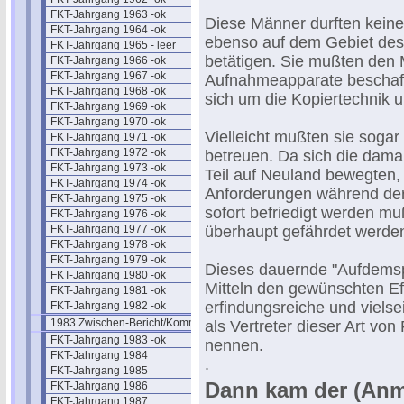
FKT-Jahrgang 1963 -ok
Diese Männer durften keine
FKT-Jahrgang 1964 -ok
ebenso auf dem Gebiet des 
FKT-Jahrgang 1965 - leer
betätigen. Sie mußten den
FKT-Jahrgang 1966 -ok
FKT-Jahrgang 1967 -ok
Aufnahmeapparate beschaff
FKT-Jahrgang 1968 -ok
sich um die Kopiertechnik 
FKT-Jahrgang 1969 -ok
FKT-Jahrgang 1970 -ok
Vielleicht mußten sie sogar
FKT-Jahrgang 1971 -ok
FKT-Jahrgang 1972 -ok
betreuen. Da sich die dam
FKT-Jahrgang 1973 -ok
Teil auf Neuland bewegten, 
FKT-Jahrgang 1974 -ok
Anforderungen während der 
FKT-Jahrgang 1975 -ok
sofort befriedigt werden muß
FKT-Jahrgang 1976 -ok
FKT-Jahrgang 1977 -ok
überhaupt gefährdet werde
FKT-Jahrgang 1978 -ok
FKT-Jahrgang 1979 -ok
Dieses dauernde "Aufdemsp
FKT-Jahrgang 1980 -ok
Mitteln den gewünschten Ef
FKT-Jahrgang 1981 -ok
erfindungsreiche und vielse
FKT-Jahrgang 1982 -ok
1983 Zwischen-Bericht/Kommentar
als Vertreter dieser Art vo
FKT-Jahrgang 1983 -ok
nennen.
FKT-Jahrgang 1984
.
FKT-Jahrgang 1985
Dann kam der (Anme
FKT-Jahrgang 1986
FKT-Jahrgang 1987