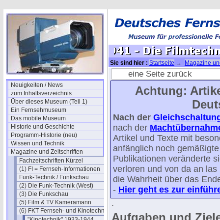
Sie sind hier :
Startseite
→
Magazine und
Kinotechnik-Jahrgang 1941
→ 1941 - Die
eine Seite zurück
Neuigkeiten / News
Achtung: Artike
zum Inhaltsverzeichnis
Deut
Über dieses Museum (Teil 1)
Ein Fernsehmuseum
Nach der
Gleichschaltun
Das mobile Museum
nach der
Machtübernahme 
Historie und Geschichte
Programm-Historie (neu)
Artikel und Texte mit beso
Wissen und Technik
anfänglich noch gemäßigte p
Magazine und Zeitschriften
Publikationen veränderte s
Fachzeitschriften Kürzel
verloren und von da an la
(1) FI = Fernseh-Informationen
Funk-Technik / Funkschau
die Wahrheit über das Ende 
(2) Die Funk-Technik (West)
-
Hier geht es zur einfüh
(3) Die Funkschau
.
(5) Film & TV Kameramann
(6) FKT Fernseh- und Kinotechnik
Aufgaben und Ziele
"Kinotechnik" 1933-1944