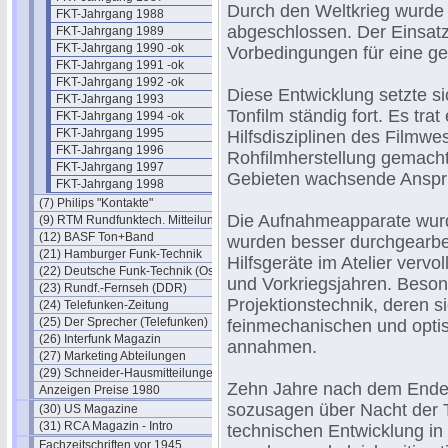
Durch den Weltkrieg wurde 
FKT-Jahrgang 1988
abgeschlossen. Der Einsatz
FKT-Jahrgang 1989
FKT-Jahrgang 1990 -ok
Vorbedingungen für eine ge
FKT-Jahrgang 1991 -ok
FKT-Jahrgang 1992 -ok
Diese Entwicklung setzte s
FKT-Jahrgang 1993
Tonfilm ständig fort. Es tra
FKT-Jahrgang 1994 -ok
FKT-Jahrgang 1995
Hilfsdisziplinen des Filmwes
FKT-Jahrgang 1996
Rohfilmherstellung gemach
FKT-Jahrgang 1997
Gebieten wachsende Anspr
FKT-Jahrgang 1998
(7) Philips "Kontakte"
Die Aufnahmeapparate wurde
(9) RTM Rundfunktech. Mitteilungen
(12) BASF Ton+Band
wurden besser durchgearbei
(21) Hamburger Funk-Technik
Hilfsgeräte im Atelier ver
(22) Deutsche Funk-Technik (Ost)
und Vorkriegsjahren. Besond
(23) Rundf.-Fernseh (DDR)
Projektionstechnik, deren 
(24) Telefunken-Zeitung
(25) Der Sprecher (Telefunken)
feinmechanischen und optis
(26) Interfunk Magazin
annahmen.
(27) Marketing Abteilungen
(29) Schneider-Hausmitteilungen
Zehn Jahre nach dem Ende d
Anzeigen Preise 1980
sozusagen über Nacht der T
(30) US Magazine
(31) RCA Magazin - Intro
technischen Entwicklung in
Fachzeitschriften vor 1945