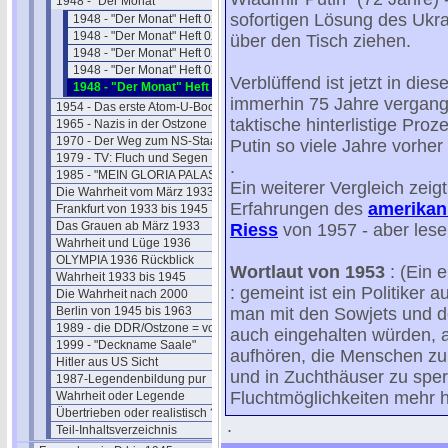
1948 - "Der Monat"
sofortigen Lösung des Ukr
1948 - "Der Monat" Heft 02/1
1948 - "Der Monat" Heft 02/2
über den Tisch ziehen.
1948 - "Der Monat" Heft 02/3
1948 - "Der Monat" Heft 02/4
Verblüffend ist jetzt in dies
1948 - "Der Monat" Heft 02/5
immerhin 75 Jahre vergang
1954 - Das erste Atom-U-Boot
taktische hinterlistige Pr
1965 - Nazis in der Ostzone
1970 - Der Weg zum NS-Staat
Putin so viele Jahre vorher
1979 - TV: Fluch und Segen
.
1985 - "MEIN GLORIA PALAST"
Ein weiterer Vergleich zeigt
Die Wahrheit vom März 1933
Erfahrungen des
amerikan
Frankfurt von 1933 bis 1945
Das Grauen ab März 1933
Riess
von 1957 - aber lese
Wahrheit und Lüge 1936
OLYMPIA 1936 Rückblick
Wortlaut von 1953
: (Ein 
Wahrheit 1933 bis 1945
: gemeint ist ein Politiker a
Die Wahrheit nach 2000
Berlin von 1945 bis 1963
man mit den Sowjets und d
1989 - die DDR/Ostzone = vorbei
auch eingehalten würden, a
1999 - "Deckname Saale"
aufhören, die Menschen zu 
Hitler aus US Sicht
und in Zuchthäuser zu sper
1987-Legendenbildung pur
Fluchtmöglichkeiten mehr hab
Wahrheit oder Legende
Übertrieben oder realistisch ?
.
Teil-Inhaltsverzeichnis