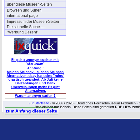
über diese Museen-Seiten
Browsen und Surfen
international page
Impressum der Museen-Seiten
Die schnelle Suche .....
"Werbung Dezent"
Es geht: anonym suchen mit
"startpage"
Achtung :
Meiden Sie ebay - suchen Sie nach
Alternativen. ebay hat seine "rules"
drastisch geändert. Ab Juli keine
Barzahlungen und Bank
Überweisungen mehr. Es gibt
Alternativen.
Warum anonym surfen ?
Zur Startseite
- © 2006 / 2026 - Deutsches Fernsehmuseum Filzbaden - Cop
Bitte einfach nur lächeln: Diese Seiten sind garantiert RDE / IPW zert
zum Anfang dieser Seite