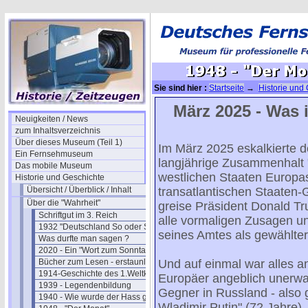
Sie sind hier :
Startseite
→
Historie und
- "Der Monat" Heft 02/5
März 2025 - Was 
Neuigkeiten / News
zum Inhaltsverzeichnis
Über dieses Museum (Teil 1)
Im März 2025 eskalkierte der
Ein Fernsehmuseum
langjährige Zusammenhalt 
Das mobile Museum
westlichen Staaten Europa
Historie und Geschichte
Übersicht / Überblick / Inhalt
transatlantischen Staaten-
Über die "Wahrheit"
greise Präsident Donald Tr
Schriftgut im 3. Reich
alle vormaligen Zusagen u
1932 "Deutschland So oder So"
seines Amtes als gewählter
Was durfte man sagen ?
2020 - Ein "Wort zum Sonntag"
Bücher zum Lesen - erstaunlich
Und auf einmal war alles an
1914-Geschichte des 1.Weltkriegs
Europäer angeblich unerwar
1939 - Legendenbildung
Gegner in Russland - also 
1940 - Wie wurde der Hass geschürt ?
Wladimir Putin" (72 Jahre)