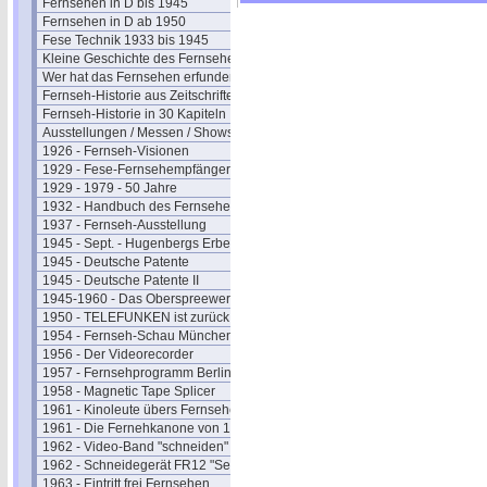
Fernsehen in D bis 1945
Fernsehen in D ab 1950
Fese Technik 1933 bis 1945
Kleine Geschichte des Fernsehens
Wer hat das Fernsehen erfunden?
Fernseh-Historie aus Zeitschriften
Fernseh-Historie in 30 Kapiteln
Ausstellungen / Messen / Shows
1926 - Fernseh-Visionen
1929 - Fese-Fernsehempfänger
1929 - 1979 - 50 Jahre
1932 - Handbuch des Fernsehens
1937 - Fernseh-Ausstellung
1945 - Sept. - Hugenbergs Erbe
1945 - Deutsche Patente
1945 - Deutsche Patente II
1945-1960 - Das Oberspreewerk
1950 - TELEFUNKEN ist zurück
1954 - Fernseh-Schau München
1956 - Der Videorecorder
1957 - Fernsehprogramm Berlin
1958 - Magnetic Tape Splicer
1961 - Kinoleute übers Fernsehen
1961 - Die Fernehkanone von 1936
1962 - Video-Band "schneiden"
1962 - Schneidegerät FR12 "Senior"
1963 - Eintritt frei Fernsehen