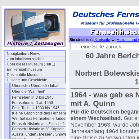
Sie sind hier :
Startseite
→
Historie und
19 (1964)
eine Seite zurück
Neuigkeiten / News
60 Jahre Beric
zum Inhaltsverzeichnis
Über dieses Museum (Teil 1)
Ein Fernsehmuseum
Norbert Bolewski
Das mobile Museum
1
Historie und Geschichte
Übersicht / Überblick / Inhalt
Über die "Wahrheit"
1964 - was gab es 
Fernsehen in D bis 1945
mit A. Quinn
Fernsehen in D ab 1950
Fese Technik 1933 bis 1945
Für die Deutschen begann
Kleine Geschichte des Fernsehens
einem Wechselbad.
Gut e
Wer hat das Fernsehen erfunden?
Fernseh-Historie aus Zeitschriften
November 1963, wurde Joh
Fernseh-Historie in 30 Kapiteln
Jahresanfang 1964 konnten 
Ausstellungen / Messen / Shows
eine Reise zu Verwandten i