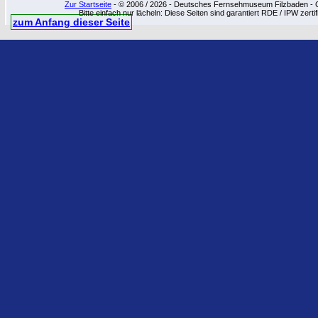
Zur Startseite
- © 2006 / 2026 - Deutsches Fernsehmuseum Filzbaden - Cop
Bitte einfach nur lächeln: Diese Seiten sind garantiert RDE / IPW zert
zum Anfang dieser Seite