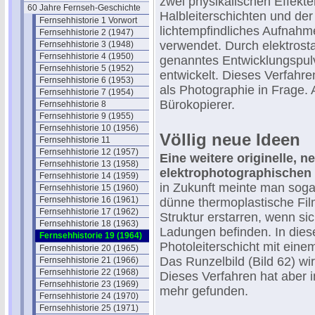
zwei physikalischen Effekte
60 Jahre Fernseh-Geschichte
Halbleiterschichten und der
Fernsehhistorie 1 Vorwort
lichtempfindliches Aufnahme
Fernsehhistorie 2 (1947)
verwendet. Durch elektrosta
Fernsehhistorie 3 (1948)
Fernsehhistorie 4 (1950)
genanntes Entwicklungspulv
Fernsehhistorie 5 (1952)
entwickelt. Dieses Verfahre
Fernsehhistorie 6 (1953)
als Photographie in Frage. A
Fernsehhistorie 7 (1954)
Bürokopierer.
Fernsehhistorie 8
Fernsehhistorie 9 (1955)
Fernsehhistorie 10 (1956)
Völlig neue Ideen
Fernsehhistorie 11
Fernsehhistorie 12 (1957)
Eine weitere originelle, 
Fernsehhistorie 13 (1958)
elektrophotographischen H
Fernsehhistorie 14 (1959)
in Zukunft meinte man soga
Fernsehhistorie 15 (1960)
Fernsehhistorie 16 (1961)
dünne thermoplastische Film
Fernsehhistorie 17 (1962)
Struktur erstarren, wenn sic
Fernsehhistorie 18 (1963)
Ladungen befinden. In dies
Fernsehhistorie 19 (1964)
Photoleiterschicht mit eine
Fernsehhistorie 20 (1965)
Das Runzelbild (Bild 62) wir
Fernsehhistorie 21 (1966)
Fernsehhistorie 22 (1968)
Dieses Verfahren hat aber 
Fernsehhistorie 23 (1969)
mehr gefunden.
Fernsehhistorie 24 (1970)
Fernsehhistorie 25 (1971)