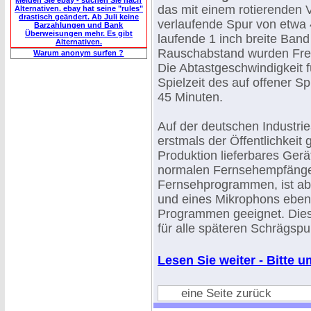
Meiden Sie ebay - suchen Sie nach
das mit einem rotierenden 
Alternativen. ebay hat seine "rules"
drastisch geändert. Ab Juli keine
verlaufende Spur von etwa
Barzahlungen und Bank
Überweisungen mehr. Es gibt
laufende 1 inch breite Band
Alternativen.
Rauschabstand wurden Freq
Warum anonym surfen ?
Die Abtastgeschwindigkeit f
Spielzeit des auf offener 
45 Minuten.
Auf der deutschen Industrie
erstmals der Öffentlichkeit 
Produktion lieferbares Gerä
normalen Fernsehempfänge
Fernsehprogrammen, ist ab
und eines Mikrophons ebens
Programmen geeignet. Dies
für alle späteren Schrägspu
Lesen Sie weiter - Bitte um
eine Seite zurück