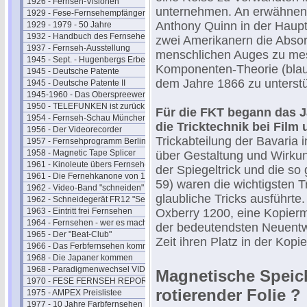
1926 - Fernseh-Visionen
unternehmen. An erwähnens
1929 - Fese-Fernsehempfänger
Anthony Quinn in der Hauptr
1929 - 1979 - 50 Jahre
1932 - Handbuch des Fernsehens
zwei Amerikanern die Absor
1937 - Fernseh-Ausstellung
menschlichen Auges zu mes
1945 - Sept. - Hugenbergs Erbe
Komponenten-Theorie (blau-
1945 - Deutsche Patente
dem Jahre 1866 zu unterstü
1945 - Deutsche Patente II
1945-1960 - Das Oberspreewerk
1950 - TELEFUNKEN ist zurück
Für die FKT begann das J
1954 - Fernseh-Schau München
die Tricktechnik bei Film
1956 - Der Videorecorder
Trickabteilung der Bavaria 
1957 - Fernsehprogramm Berlin
1958 - Magnetic Tape Splicer
über Gestaltung und Wirkun
1961 - Kinoleute übers Fernsehen
der Spiegeltrick und die so
1961 - Die Fernehkanone von 1936
59) waren die wichtigsten 
1962 - Video-Band "schneiden"
glaubliche Tricks ausführte.
1962 - Schneidegerät FR12 "Senior"
1963 - Eintritt frei Fernsehen
Oxberry 1200, eine Kopier
1964 - Fernsehen - wer es macht
der bedeutendsten Neuentwi
1965 - Der "Beat-Club"
Zeit ihren Platz in der Kopi
1966 - Das Ferbfernsehen kommt
1968 - Die Japaner kommen
1968 - Paradigmenwechsel VIDEO
Magnetische Speic
1970 - FESE FERNSEH REPORT
rotierender Folie ?
1975 - AMPEX Preislistee
1977 - 10 Jahre Farbfernsehen