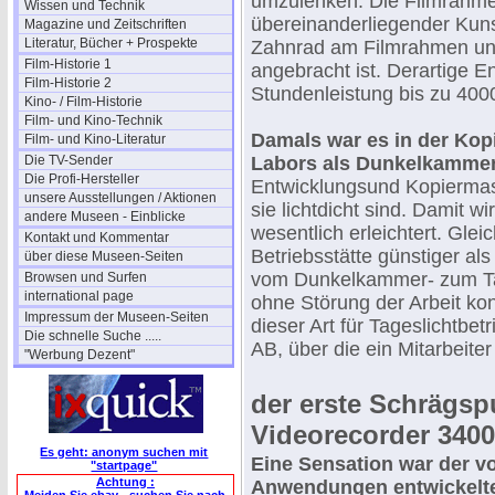
umzulenken. Die Filmrahmen
Wissen und Technik
übereinanderliegender Kuns
Magazine und Zeitschriften
Literatur, Bücher + Prospekte
Zahnrad am Filmrahmen un
Film-Historie 1
angebracht ist. Derartige 
Film-Historie 2
Stundenleistung bis zu 4000
Kino- / Film-Historie
Film- und Kino-Technik
Damals war es in der Kopi
Film- und Kino-Literatur
Die TV-Sender
Labors als Dunkelkammer
Die Profi-Hersteller
Entwicklungsund Kopiermas
unsere Ausstellungen / Aktionen
sie lichtdicht sind. Damit w
andere Museen - Einblicke
wesentlich erleichtert. Gleic
Kontakt und Kommentar
Betriebsstätte günstiger a
über diese Museen-Seiten
vom Dunkelkammer- zum Tag
Browsen und Surfen
international page
ohne Störung der Arbeit kon
Impressum der Museen-Seiten
dieser Art für Tageslichtbe
Die schnelle Suche .....
AB, über die ein Mitarbeiter 
"Werbung Dezent"
der erste Schrägspu
Videorecorder 3400
Es geht: anonym suchen mit
Eine Sensation war der vo
"startpage"
Achtung :
Anwendungen entwickelte