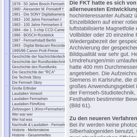
Die FKT hatte es sich von
1979 - 50 Jahre Bosch-Fernseh
allerneuesten Entwicklun
1980 - Alexander M. Poniatoff †
1981 - Die SONY Digitalkamera
hochinteressanter Aufsatz 
1983 - 100 Jahre Fernsehen I
Einzelbildern auf einer roti
1983 - 100 Jahre Fernsehen II
luftstabilisierte Magnetfoli
1984 - die 1. 3-chip CCD-Camera
Vollbilder oder 20 einzelne
1986 - BOSCH Rückblick
1987 - Fernsehstadt Berlin
Wiedergabezeit der gespeich
1993 - Digital Betacam Recorder
Archivierung der gespeicher
1995/96 Canon Profi-Preise
Bildqualität war sehr gut. 
Geschichte der Nachrichtentechnik
Umdrehungen/min umlaufen
Geschichte der Rundfunktechnik
hatte 400 mm Durchmesser
Geschichte des Rundfunks
Die Geschichte der "RCA"
angetrieben. Die Aufzeichnu
Die Technik Story
Siemens in Karlsruhe, die d
Die Fernseh Story
großes Anwendungsgebiet i
Große Erfinder
der Fernseh-Studiotechnik, 
Laudatien Vorwort
Festhalten bestimmter Bew
Laudatien Fernsehen
Laudatien Film/Kino
(Bild 61).
Zeitzeugen 1 (Kino+Fernsehen)
Wer war wer
Zu den neueren Verfahren
Wer hat was
Bei ihr werden keine phot
Nachrufe & Laudatien - Fernsehen
Historie - Meilensteine
Silberhalogeniden benutzt,
Historie - Gesammeltes