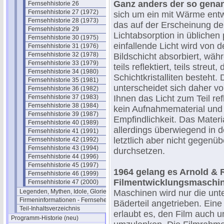
Ganz anders der so gena
Fernsehhistorie 26
Fernsehhistorie 27 (1972)
sich um ein mit Wärme entw
Fernsehhistorie 28 (1973)
das auf der Erscheinung de
Fernsehhistorie 29
Lichtabsorption in üblichen
Fernsehhistorie 30 (1975)
einfallende Licht wird von 
Fernsehhistorie 31 (1976)
Fernsehhistorie 32 (1978)
Bildschicht absorbiert, wäh
Fernsehhistorie 33 (1979)
teils reflektiert, teils stre
Fernsehhistorie 34 (1980)
Schichtkristalliten besteht
Fernsehhistorie 35 (1981)
unterscheidet sich daher 
Fernsehhistorie 36 (1982)
Fernsehhistorie 37 (1983)
Ihnen das Licht zum Teil ref
Fernsehhistorie 38 (1984)
kein Aufnahmematerial und 
Fernsehhistorie 39 (1987)
Empfindlichkeit. Das Materi
Fernsehhistorie 40 (1989)
allerdings überwiegend in 
Fernsehhistorie 41 (1991)
letztlich aber nicht gegen
Fernsehhistorie 42 (1992)
Fernsehhistorie 43 (1994)
durchsetzen.
Fernsehhistorie 44 (1996)
Fernsehhistorie 45 (1997)
1964 gelang es Arnold & R
Fernsehhistorie 46 (1999)
Filmentwicklungsmaschin
Fernsehhistorie 47 (2000)
Legenden, Mythen, Idole, Glorie
Maschinen wird nur die unt
Firmeninformationen - Fernsehen
Bäderteil angetrieben. Ein
Teil-Inhaltsverzeichnis
erlaubt es, den Film auch u
Programm-Historie (neu)