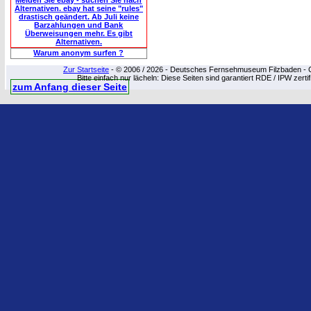
Meiden Sie ebay - suchen Sie nach
Alternativen. ebay hat seine "rules"
drastisch geändert. Ab Juli keine
Barzahlungen und Bank
Überweisungen mehr. Es gibt
Alternativen.
Warum anonym surfen ?
Zur Startseite
- © 2006 / 2026 - Deutsches Fernsehmuseum Filzbaden - Cop
Bitte einfach nur lächeln: Diese Seiten sind garantiert RDE / IPW zert
zum Anfang dieser Seite