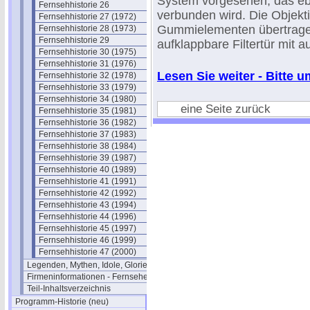
System vorgesehen, das ebe
Fernsehhistorie 26
verbunden wird. Die Objekti
Fernsehhistorie 27 (1972)
Gummielementen übertragen.
Fernsehhistorie 28 (1973)
Fernsehhistorie 29
aufklappbare Filtertür mit 
Fernsehhistorie 30 (1975)
Fernsehhistorie 31 (1976)
Lesen Sie weiter - Bitte um
Fernsehhistorie 32 (1978)
Fernsehhistorie 33 (1979)
Fernsehhistorie 34 (1980)
eine Seite zurück
Fernsehhistorie 35 (1981)
Fernsehhistorie 36 (1982)
Fernsehhistorie 37 (1983)
Fernsehhistorie 38 (1984)
Fernsehhistorie 39 (1987)
Fernsehhistorie 40 (1989)
Fernsehhistorie 41 (1991)
Fernsehhistorie 42 (1992)
Fernsehhistorie 43 (1994)
Fernsehhistorie 44 (1996)
Fernsehhistorie 45 (1997)
Fernsehhistorie 46 (1999)
Fernsehhistorie 47 (2000)
Legenden, Mythen, Idole, Glorie
Firmeninformationen - Fernsehen
Teil-Inhaltsverzeichnis
Programm-Historie (neu)