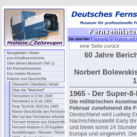
Sie sind hier :
Startseite
→
Historie und
20 (1965)
eine Seite zurück
Neuigkeiten / News
60 Jahre Beric
zum Inhaltsverzeichnis
Über dieses Museum (Teil 1)
Ein Fernsehmuseum
Norbert Bolewski
Das mobile Museum
1
Historie und Geschichte
Übersicht / Überblick / Inhalt
Über die "Wahrheit"
1965 - Der Super-8
Fernsehen in D bis 1945
Die militärischen Ausein
Fernsehen in D ab 1950
Fese Technik 1933 bis 1945
Februar zunehmend die Fo
Kleine Geschichte des Fernsehens
Deutschland wird Ludwig E
Wer hat das Fernsehen erfunden?
Nachrichtensatellit Early B
Fernseh-Historie aus Zeitschriften
und bietet somit 24 Stund
Fernseh-Historie in 30 Kapiteln
Ausstellungen / Messen / Shows
Europa und umgekehrt. Di