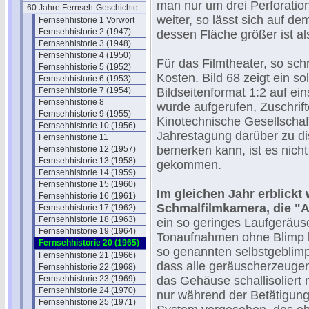
man nur um drei Perforation
60 Jahre Fernseh-Geschichte
weiter, so lässt sich auf de
Fernsehhistorie 1 Vorwort
Fernsehhistorie 2 (1947)
dessen Fläche größer ist al
Fernsehhistorie 3 (1948)
Fernsehhistorie 4 (1950)
Für das Filmtheater, so sc
Fernsehhistorie 5 (1952)
Kosten. Bild 68 zeigt ein so
Fernsehhistorie 6 (1953)
Fernsehhistorie 7 (1954)
Bildseitenformat 1:2 auf ei
Fernsehhistorie 8
wurde aufgerufen, Zuschrif
Fernsehhistorie 9 (1955)
Kinotechnische Gesellschaf
Fernsehhistorie 10 (1956)
Jahrestagung darüber zu di
Fernsehhistorie 11
bemerken kann, ist es nich
Fernsehhistorie 12 (1957)
Fernsehhistorie 13 (1958)
gekommen.
Fernsehhistorie 14 (1959)
Fernsehhistorie 15 (1960)
Im gleichen Jahr erblick
Fernsehhistorie 16 (1961)
Schmalfilmkamera, die "Ar
Fernsehhistorie 17 (1962)
Fernsehhistorie 18 (1963)
ein so geringes Laufgeräus
Fernsehhistorie 19 (1964)
Tonaufnahmen ohne Blimp b
Fernsehhistorie 20 (1965)
so genannten selbstgeblim
Fernsehhistorie 21 (1966)
dass alle geräuscherzeug
Fernsehhistorie 22 (1968)
Fernsehhistorie 23 (1969)
das Gehäuse schallisoliert 
Fernsehhistorie 24 (1970)
nur während der Betätigung 
Fernsehhistorie 25 (1971)