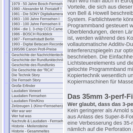
Nun wird man auch in Euro
1979 - 50 Jahre Bosch-Fernseh
Vorteile, die sich aus dies
1980 - Alexander M. Poniatoff †
von Bell & Howell beschreib
1981 - Die SONY Digitalkamera
System. Farblichtwerte kö
1983 - 100 Jahre Fernsehen I
1983 - 100 Jahre Fernsehen II
Programmband gesteuert we
1984 - die 1. 3-chip CCD-Camera
Überblendungen, deren Län
1986 - BOSCH Rückblick
ist, werden während des Ko
1987 - Fernsehstadt Berlin
vollautomatische Additiv-D
1993 - Digital Betacam Recorder
1995/96 Canon Profi-Preise
Interferenzspiegeln zur opti
Geschichte der Nachrichtentechnik
beschrieben. Die Einfachhei
Geschichte der Rundfunktechnik
Lichtsteuerelements und di
Geschichte des Rundfunks
gelochte Programmband mit 
Die Geschichte der "RCA"
Kopiertechnik wesentlich un
Die Technik Story
Die Fernseh Story
Kopiermaschinen für Massen
Große Erfinder
Laudatien Vorwort
Das 35mm 3-perf-F
Laudatien Fernsehen
Laudatien Film/Kino
Wer glaubt, dass das 3-per
Zeitzeugen 1 (Kino+Fernsehen)
Kein geringerer als Arnold 
Wer war wer
aus Anlass des Super-8-Fo
Wer hat was
Nachrufe & Laudatien - Fernsehen
eine Verbesserung des 35-
Historie - Meilensteine
nämlich auf die Perforation
Historie - Gesammeltes