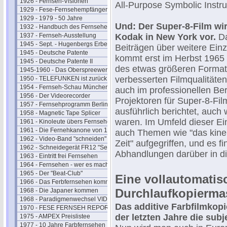
1926 - Fernseh-Visionen
All-Purpose Symbolic Instru
1929 - Fese-Fernsehempfänger
1929 - 1979 - 50 Jahre
Und: Der Super-8-Film wir
1932 - Handbuch des Fernsehens
1937 - Fernseh-Ausstellung
Kodak in New York vor.
Da
1945 - Sept. - Hugenbergs Erbe
Beiträgen über weitere Einz
1945 - Deutsche Patente
kommt erst im Herbst 1965
1945 - Deutsche Patente II
des etwas größeren Format
1945-1960 - Das Oberspreewerk
verbesserten Filmqualitäte
1950 - TELEFUNKEN ist zurück
1954 - Fernseh-Schau München
auch im professionellen B
1956 - Der Videorecorder
Projektoren für Super-8-Fil
1957 - Fernsehprogramm Berlin
ausführlich berichtet, auch
1958 - Magnetic Tape Splicer
waren. Im Umfeld dieser E
1961 - Kinoleute übers Fernsehen
1961 - Die Fernehkanone von 1936
auch Themen wie "das kine
1962 - Video-Band "schneiden"
Zeit" aufgegriffen, und es f
1962 - Schneidegerät FR12 "Senior"
Abhandlungen darüber in di
1963 - Eintritt frei Fernsehen
1964 - Fernsehen - wer es macht
1965 - Der "Beat-Club"
Eine vollautomatis
1966 - Das Ferbfernsehen kommt
Durchlaufkopierma
1968 - Die Japaner kommen
1968 - Paradigmenwechsel VIDEO
Das additive Farbfilmkop
1970 - FESE FERNSEH REPORT
der letzten Jahre die sub
1975 - AMPEX Preislistee
1977 - 10 Jahre Farbfernsehen